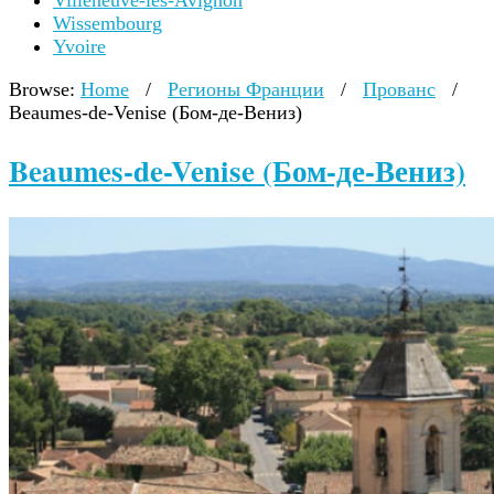
Villeneuve-lès-Avignon
Wissembourg
Yvoire
Browse:
Home
/
Регионы Франции
/
Прованс
/
Beaumes-de-Venise (Бом-де-Вениз)
Beaumes-de-Venise (Бом-де-Вениз)