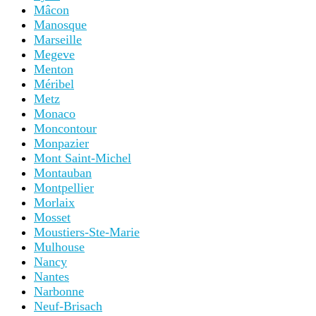
Mâcon
Manosque
Marseille
Megeve
Menton
Méribel
Metz
Monaco
Moncontour
Monpazier
Mont Saint-Michel
Montauban
Montpellier
Morlaix
Mosset
Moustiers-Ste-Marie
Mulhouse
Nancy
Nantes
Narbonne
Neuf-Brisach