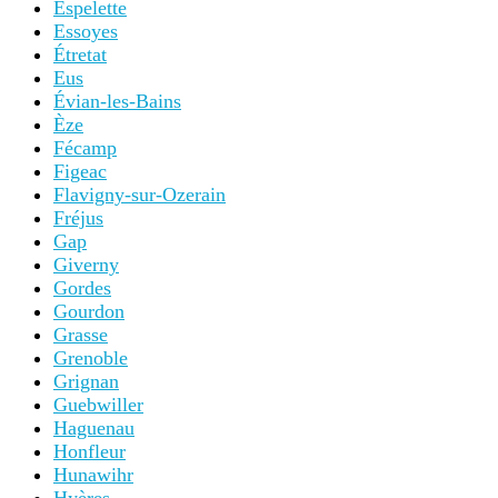
Espelette
Essoyes
Étretat
Eus
Évian-les-Bains
Èze
Fécamp
Figeac
Flavigny-sur-Ozerain
Fréjus
Gap
Giverny
Gordes
Gourdon
Grasse
Grenoble
Grignan
Guebwiller
Haguenau
Honfleur
Hunawihr