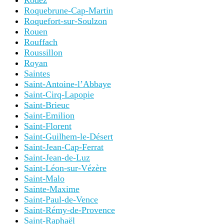
Rodez
Roquebrune-Cap-Martin
Roquefort-sur-Soulzon
Rouen
Rouffach
Roussillon
Royan
Saintes
Saint-Antoine-l’Abbaye
Saint-Cirq-Lapopie
Saint-Brieuc
Saint-Emilion
Saint-Florent
Saint-Guilhem-le-Désert
Saint-Jean-Cap-Ferrat
Saint-Jean-de-Luz
Saint-Léon-sur-Vézère
Saint-Malo
Sainte-Maxime
Saint-Paul-de-Vence
Saint-Rémy-de-Provence
Saint-Raphaël