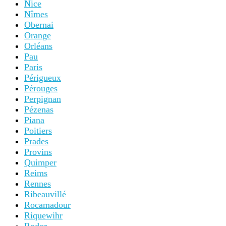
Nice
Nîmes
Obernai
Orange
Orléans
Pau
Paris
Périgueux
Pérouges
Perpignan
Pézenas
Piana
Poitiers
Prades
Provins
Quimper
Reims
Rennes
Ribeauvillé
Rocamadour
Riquewihr