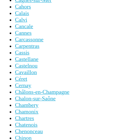
Cagnes-sur-Mer
Cahors
Calais
Calvi
Cancale
Cannes
Carcassonne
Carpentras
Cassis
Castellane
Castelnou
Cavaillon
Céret
Cernay
Châlons-en-Champagne
Chalon-sur-Saône
Chambery
Chamonix
Chartres
Chatenois
Chenonceau
Chinon