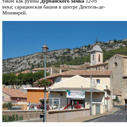
такие как руины
Дурбанского замка
12-го
века; сарацинская башня в центре Дентель-де-
Монмирей.