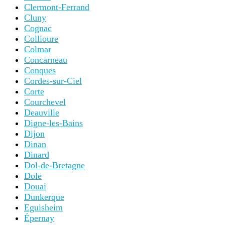
Clermont-Ferrand
Cluny
Cognac
Collioure
Colmar
Concarneau
Conques
Cordes-sur-Ciel
Corte
Courchevel
Deauville
Digne-les-Bains
Dijon
Dinan
Dinard
Dol-de-Bretagne
Dole
Douai
Dunkerque
Eguisheim
Épernay