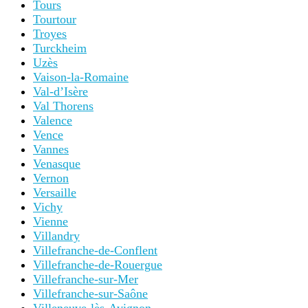
Tours
Tourtour
Troyes
Turckheim
Uzès
Vaison-la-Romaine
Val-d’Isère
Val Thorens
Valence
Vence
Vannes
Venasque
Vernon
Versaille
Vichy
Vienne
Villandry
Villefranche-de-Conflent
Villefranche-de-Rouergue
Villefranche-sur-Mer
Villefranche-sur-Saône