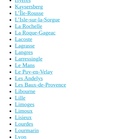
Hyères
Kaysersberg
L’Île-Rousse
L’Isle-sur-la-Sorgue
La Rochelle
La Roque-Gageac
Lacoste
Lagrasse
Langres
Larressingle
Le Mans
Le Puy-en-Velay
Les Andelys
Les Baux-de-Provence
Libourne
Lille
Limoges
Limoux
Lisieux
Lourdes
Lourmarin
Lyon