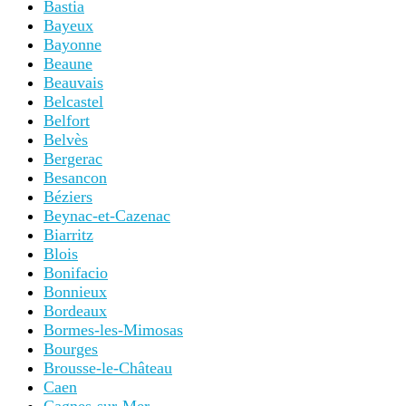
Bastia
Bayeux
Bayonne
Beaune
Beauvais
Belcastel
Belfort
Belvès
Bergerac
Besancon
Béziers
Beynac-et-Cazenac
Biarritz
Blois
Bonifacio
Bonnieux
Bordeaux
Bormes-les-Mimosas
Bourges
Brousse-le-Château
Caen