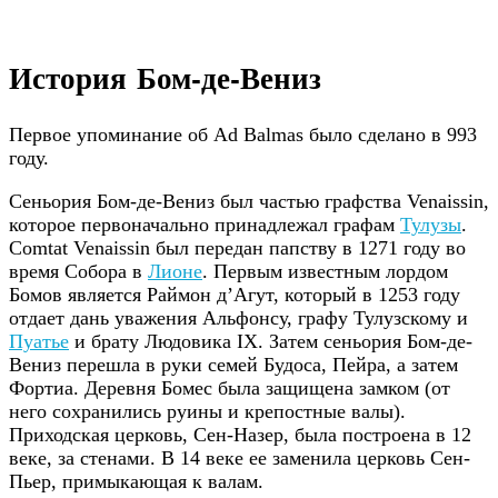
История Бом-де-Вениз
Первое упоминание об Ad Balmas было сделано в 993
году.
Сеньория Бом-де-Вениз был частью графства Venaissin,
которое первоначально принадлежал графам
Тулузы
.
Comtat Venaissin был передан папству в 1271 году во
время Собора в
Лионе
. Первым известным лордом
Бомов является Раймон д’Агут, который в 1253 году
отдает дань уважения Альфонсу, графу Тулузскому и
Пуатье
и брату Людовика IX. Затем сеньория Бом-де-
Вениз перешла в руки семей Будоса, Пейра, а затем
Фортиа. Деревня Бомес была защищена замком (от
него сохранились руины и крепостные валы).
Приходская церковь, Сен-Назер, была построена в 12
веке, за стенами. В 14 веке ее заменила церковь Сен-
Пьер, примыкающая к валам.