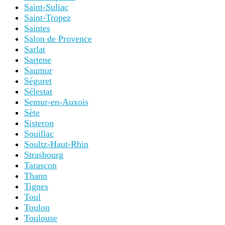
Saint-Suliac
Saint-Tropez
Saintes
Salon de Provence
Sarlat
Sartene
Saumur
Séguret
Sélestat
Semur-en-Auxois
Sète
Sisteron
Souillac
Soultz-Haut-Rhin
Strasbourg
Tarascon
Thann
Tignes
Toul
Toulon
Toulouse