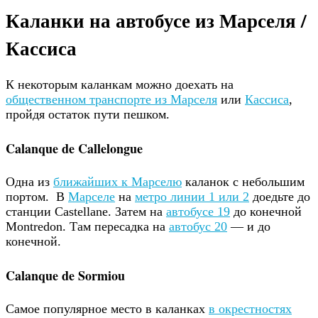
Каланки на автобусе из Марселя /
Кассиса
К некоторым каланкам можно доехать на
общественном транспорте из Марселя
или
Кассиса
,
пройдя остаток пути пешком.
Calanque de Callelongue
Одна из
ближайших к Марселю
каланок с небольшим
портом. В
Марселе
на
метро линии 1 или 2
доедьте до
станции Castellane. Затем на
автобусе 19
до конечной
Montredon. Там пересадка на
автобус 20
— и до
конечной.
Calanque de Sormiou
Самое популярное место в каланках
в окрестностях