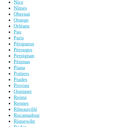
Nice
Nîmes
Obernai
Orange
Orléans
Pau
Paris
Périgueux
Pérouges
Perpignan
Pézenas
Piana
Poitiers
Prades
Provins
Quimper
Reims
Rennes
Ribeauvillé
Rocamadour
Riquewihr