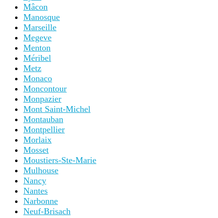
Mâcon
Manosque
Marseille
Megeve
Menton
Méribel
Metz
Monaco
Moncontour
Monpazier
Mont Saint-Michel
Montauban
Montpellier
Morlaix
Mosset
Moustiers-Ste-Marie
Mulhouse
Nancy
Nantes
Narbonne
Neuf-Brisach