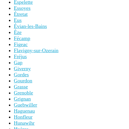
Espelette
Essoyes
Étretat
Eus
Évian-les-Bains
Èze
Fécamp
Figeac
Flavigny-sur-Ozerain
Fréjus
Gap
Giverny
Gordes
Gourdon
Grasse
Grenoble
Grignan
Guebwiller
Haguenau
Honfleur
Hunawihr