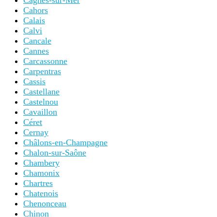
Cagnes-sur-Mer
Cahors
Calais
Calvi
Cancale
Cannes
Carcassonne
Carpentras
Cassis
Castellane
Castelnou
Cavaillon
Céret
Cernay
Châlons-en-Champagne
Chalon-sur-Saône
Chambery
Chamonix
Chartres
Chatenois
Chenonceau
Chinon