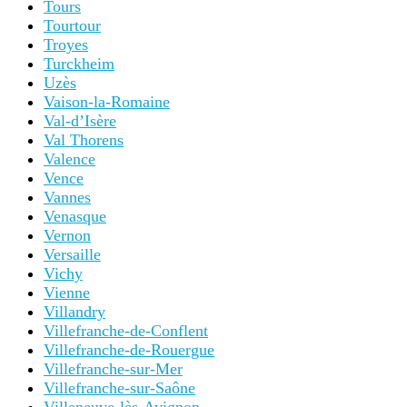
Tours
Tourtour
Troyes
Turckheim
Uzès
Vaison-la-Romaine
Val-d’Isère
Val Thorens
Valence
Vence
Vannes
Venasque
Vernon
Versaille
Vichy
Vienne
Villandry
Villefranche-de-Conflent
Villefranche-de-Rouergue
Villefranche-sur-Mer
Villefranche-sur-Saône