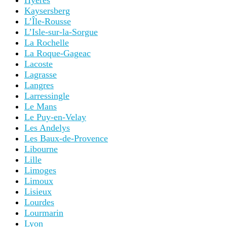
Hyères
Kaysersberg
L’Île-Rousse
L’Isle-sur-la-Sorgue
La Rochelle
La Roque-Gageac
Lacoste
Lagrasse
Langres
Larressingle
Le Mans
Le Puy-en-Velay
Les Andelys
Les Baux-de-Provence
Libourne
Lille
Limoges
Limoux
Lisieux
Lourdes
Lourmarin
Lyon