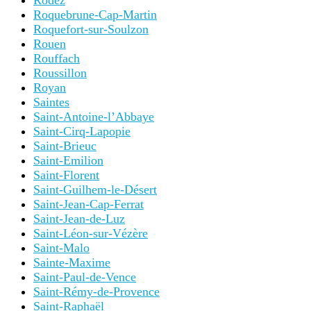
Rodez
Roquebrune-Cap-Martin
Roquefort-sur-Soulzon
Rouen
Rouffach
Roussillon
Royan
Saintes
Saint-Antoine-l’Abbaye
Saint-Cirq-Lapopie
Saint-Brieuc
Saint-Emilion
Saint-Florent
Saint-Guilhem-le-Désert
Saint-Jean-Cap-Ferrat
Saint-Jean-de-Luz
Saint-Léon-sur-Vézère
Saint-Malo
Sainte-Maxime
Saint-Paul-de-Vence
Saint-Rémy-de-Provence
Saint-Raphaël