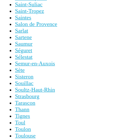
Saint-Suliac
Saint-Tropez
Saintes
Salon de Provence
Sarlat
Sartene
Saumur
Séguret
Sélestat
Semur-en-Auxois
Sète
Sisteron
Souillac
Soultz-Haut-Rhin
Strasbourg
Tarascon
Thann
Tignes
Toul
Toulon
Toulouse