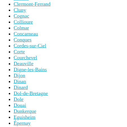
Clermont-Ferrand
Cluny
Cognac
Collioure
Colmar
Concarneau
Conques
Cordes-sur-Ciel
Corte
Courchevel
Deauville
Digne-les-Bains
Dijon
Dinan
Dinard
Dol-de-Bretagne
Dole
Douai
Dunkerque
Eguisheim
Épernay