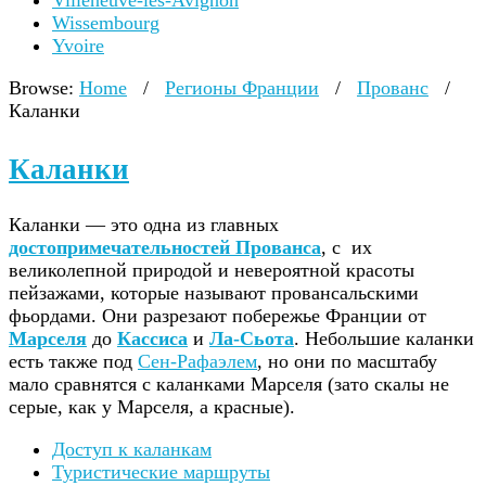
Villeneuve-lès-Avignon
Wissembourg
Yvoire
Browse:
Home
/
Регионы Франции
/
Прованс
/
Каланки
Каланки
Каланки — это одна из главных
достопримечательностей Прованса
, с их
великолепной природой и невероятной красоты
пейзажами, которые называют провансальскими
фьордами. Они разрезают побережье Франции от
Марселя
до
Кассиса
и
Ла-Сьота
. Небольшие каланки
есть также под
Сен-Рафаэлем
, но они по масштабу
мало сравнятся с каланками Марселя (зато скалы не
серые, как у Марселя, а красные).
Доступ к каланкам
Туристические маршруты