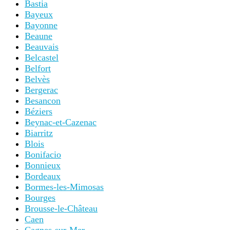
Bastia
Bayeux
Bayonne
Beaune
Beauvais
Belcastel
Belfort
Belvès
Bergerac
Besancon
Béziers
Beynac-et-Cazenac
Biarritz
Blois
Bonifacio
Bonnieux
Bordeaux
Bormes-les-Mimosas
Bourges
Brousse-le-Château
Caen