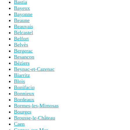
Bastia
Bayeux
Bayonne
Beaune
Beauvais
Belcastel
Belfort
Belvès
Bergerac
Besancon
Béziers
Beynac-et-Cazenac
Biarritz
Blois
Bonifacio
Bonnieux
Bordeaux
Bormes-les-Mimosas
Bourges
Brousse-le-Château
Caen