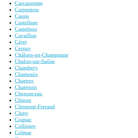
Carcassonne
Carpentras
Cassis
Castellane
Castelnou
Cavaillon
Céret
Cernay
Châlons-en-Champagne
Chalon-sur-Saône
Chambery
Chamonix
Chartres
Chatenois
Chenonceau
Chinon
Clermont-Ferrand
Cluny
Cognac
Collioure
Colmar