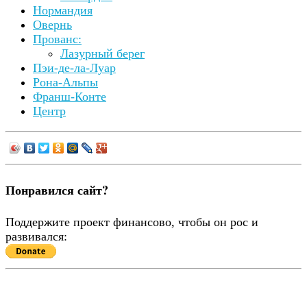
Нормандия
Овернь
Прованс:
Лазурный берег
Пэи-де-ла-Луар
Рона-Альпы
Франш-Конте
Центр
Понравился сайт?
Поддержите проект финансово, чтобы он рос и
развивался: