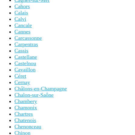
Cagnes-sur-Mer
Cahors
Calais
Calvi
Cancale
Cannes
Carcassonne
Carpentras
Cassis
Castellane
Castelnou
Cavaillon
Céret
Cernay
Châlons-en-Champagne
Chalon-sur-Saône
Chambery
Chamonix
Chartres
Chatenois
Chenonceau
Chinon