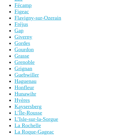
Fécamp
Figeac
Flavigny-sur-Ozerain
Fréjus
Gap
Giverny
Gordes
Gourdon
Grasse
Grenoble
Grignan
Guebwiller
Haguenau
Honfleur
Hunawihr
Hyères
Kaysersberg
L’Île-Rousse
L’Isle-sur-la-Sorgue
La Rochelle
La Roque-Gageac