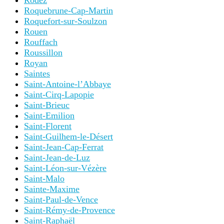
Rodez
Roquebrune-Cap-Martin
Roquefort-sur-Soulzon
Rouen
Rouffach
Roussillon
Royan
Saintes
Saint-Antoine-l’Abbaye
Saint-Cirq-Lapopie
Saint-Brieuc
Saint-Emilion
Saint-Florent
Saint-Guilhem-le-Désert
Saint-Jean-Cap-Ferrat
Saint-Jean-de-Luz
Saint-Léon-sur-Vézère
Saint-Malo
Sainte-Maxime
Saint-Paul-de-Vence
Saint-Rémy-de-Provence
Saint-Raphaël