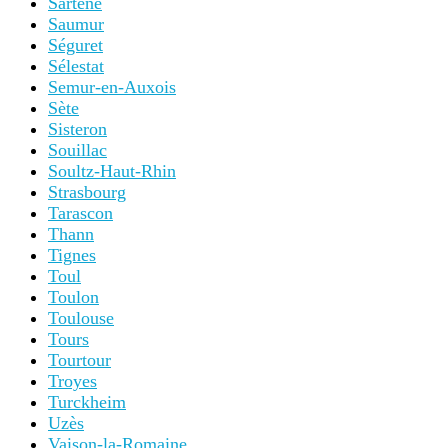
Sartene
Saumur
Séguret
Sélestat
Semur-en-Auxois
Sète
Sisteron
Souillac
Soultz-Haut-Rhin
Strasbourg
Tarascon
Thann
Tignes
Toul
Toulon
Toulouse
Tours
Tourtour
Troyes
Turckheim
Uzès
Vaison-la-Romaine