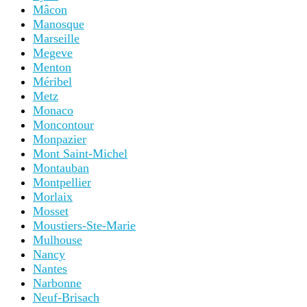
Mâcon
Manosque
Marseille
Megeve
Menton
Méribel
Metz
Monaco
Moncontour
Monpazier
Mont Saint-Michel
Montauban
Montpellier
Morlaix
Mosset
Moustiers-Ste-Marie
Mulhouse
Nancy
Nantes
Narbonne
Neuf-Brisach