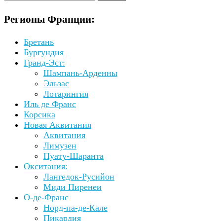
Регионы Франции:
Бретань
Бургундия
Гранд-Эст:
Шампань-Арденны
Эльзас
Лотарингия
Иль де Франс
Корсика
Новая Аквитания
Аквитания
Лимузен
Пуату-Шаранта
Окситания:
Лангедок-Русийон
Миди Пиренеи
О-де-Франс
Норд-па-де-Кале
Пикардия