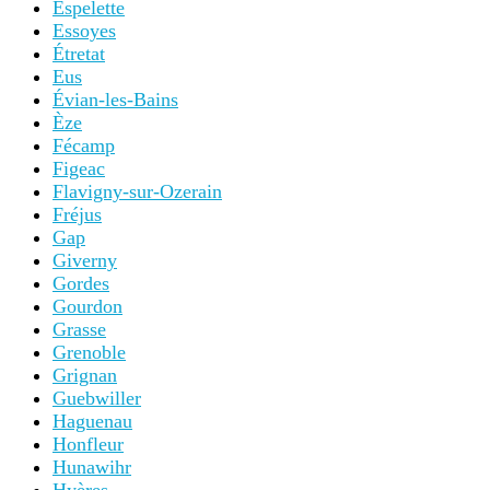
Espelette
Essoyes
Étretat
Eus
Évian-les-Bains
Èze
Fécamp
Figeac
Flavigny-sur-Ozerain
Fréjus
Gap
Giverny
Gordes
Gourdon
Grasse
Grenoble
Grignan
Guebwiller
Haguenau
Honfleur
Hunawihr