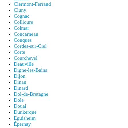
Clermont-Ferrand
Cluny
Cognac
Collioure
Colmar
Concarneau
Conques
Cordes-sur-Ciel
Corte
Courchevel
Deauville
Digne-les-Bains
Dijon
Dinan
Dinard
Dol-de-Bretagne
Dole
Douai
Dunkerque
Eguisheim
Épernay