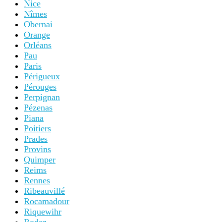
Nice
Nîmes
Obernai
Orange
Orléans
Pau
Paris
Périgueux
Pérouges
Perpignan
Pézenas
Piana
Poitiers
Prades
Provins
Quimper
Reims
Rennes
Ribeauvillé
Rocamadour
Riquewihr