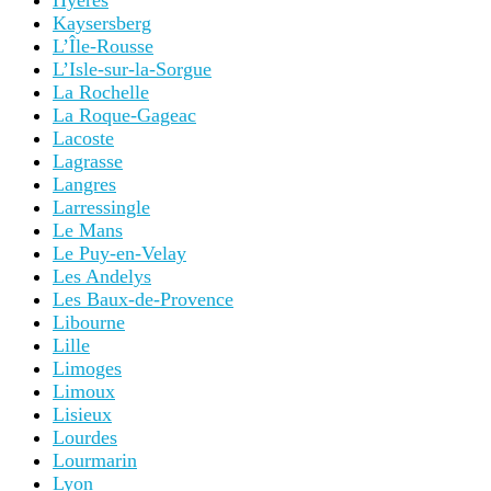
Hyères
Kaysersberg
L’Île-Rousse
L’Isle-sur-la-Sorgue
La Rochelle
La Roque-Gageac
Lacoste
Lagrasse
Langres
Larressingle
Le Mans
Le Puy-en-Velay
Les Andelys
Les Baux-de-Provence
Libourne
Lille
Limoges
Limoux
Lisieux
Lourdes
Lourmarin
Lyon