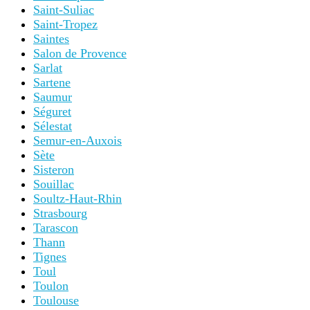
Saint-Suliac
Saint-Tropez
Saintes
Salon de Provence
Sarlat
Sartene
Saumur
Séguret
Sélestat
Semur-en-Auxois
Sète
Sisteron
Souillac
Soultz-Haut-Rhin
Strasbourg
Tarascon
Thann
Tignes
Toul
Toulon
Toulouse