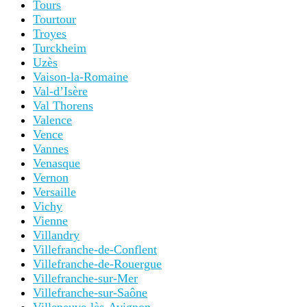
Tours
Tourtour
Troyes
Turckheim
Uzès
Vaison-la-Romaine
Val-d’Isère
Val Thorens
Valence
Vence
Vannes
Venasque
Vernon
Versaille
Vichy
Vienne
Villandry
Villefranche-de-Conflent
Villefranche-de-Rouergue
Villefranche-sur-Mer
Villefranche-sur-Saône