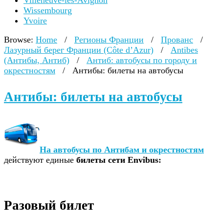
Villeneuve-lès-Avignon
Wissembourg
Yvoire
Browse:
Home
/
Регионы Франции
/
Прованс
/
Лазурный берег Франции (Côte d’Azur)
/
Antibes
(Антибы, Антиб)
/
Антиб: автобусы по городу и
окрестностям
/
Антибы: билеты на автобусы
Антибы: билеты на автобусы
На автобусы по Антибам и окрестностям
действуют единые
билеты сети Envibus:
Разовый билет