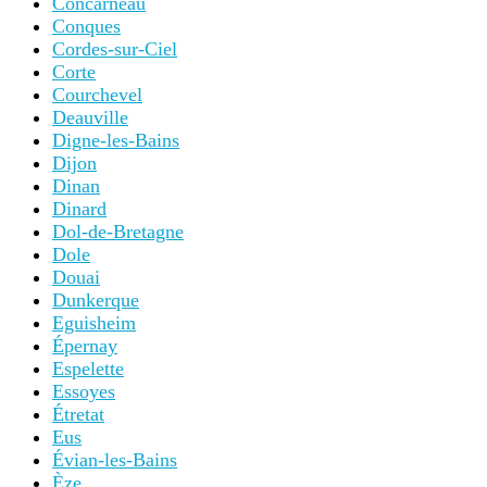
Concarneau
Conques
Cordes-sur-Ciel
Corte
Courchevel
Deauville
Digne-les-Bains
Dijon
Dinan
Dinard
Dol-de-Bretagne
Dole
Douai
Dunkerque
Eguisheim
Épernay
Espelette
Essoyes
Étretat
Eus
Évian-les-Bains
Èze