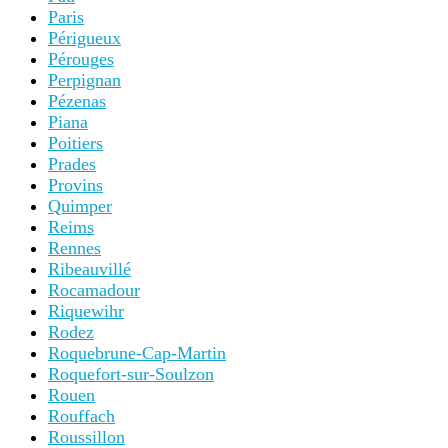
Paris
Périgueux
Pérouges
Perpignan
Pézenas
Piana
Poitiers
Prades
Provins
Quimper
Reims
Rennes
Ribeauvillé
Rocamadour
Riquewihr
Rodez
Roquebrune-Cap-Martin
Roquefort-sur-Soulzon
Rouen
Rouffach
Roussillon