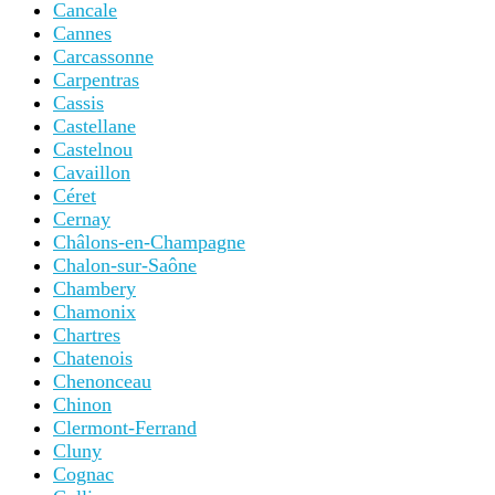
Cancale
Cannes
Carcassonne
Carpentras
Cassis
Castellane
Castelnou
Cavaillon
Céret
Cernay
Châlons-en-Champagne
Chalon-sur-Saône
Chambery
Chamonix
Chartres
Chatenois
Chenonceau
Chinon
Clermont-Ferrand
Cluny
Cognac