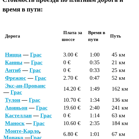
время в пути:
Плата за
Время в
Дорога
Путь
шоссе
пути
Ницца
—
Грас
3.00 €
1:00
45 км
Канны
—
Грас
0 €
0:35
21 км
Антиб
—
Грас
0 €
0:33
25 км
Фрежюс
—
Грас
2.70 €
0:47
52 км
Экс-ан-Прованс
14.20 €
1:49
162 км
—
Грас
Тулон
—
Грас
10.70 €
1:34
136 км
Авиньон
—
Грас
19.60 €
2:40
241 км
Кастеллан
—
Грас
0 €
1:14
63 км
Маноск
—
Грас
10.60 €
2:35
184 км
Монте-Карло
,
6.80 €
1:01
67 км
Монако
—
Грас