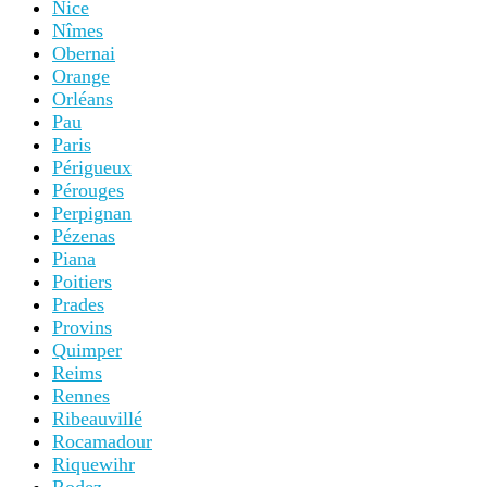
Nice
Nîmes
Obernai
Orange
Orléans
Pau
Paris
Périgueux
Pérouges
Perpignan
Pézenas
Piana
Poitiers
Prades
Provins
Quimper
Reims
Rennes
Ribeauvillé
Rocamadour
Riquewihr