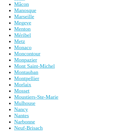
Mâcon
Manosque
Marseille
Megeve
Menton
Méribel
Metz
Monaco
Moncontour
Monpazier
Mont Saint-Michel
Montauban
Montpellier
Morlaix
Mosset
Moustiers-Ste-Marie
Mulhouse
Nancy
Nantes
Narbonne
Neuf-Brisach