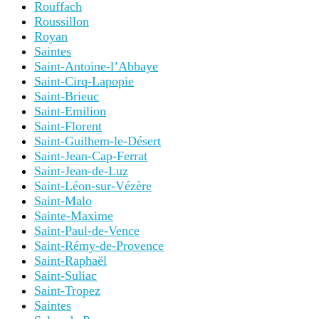
Rouffach
Roussillon
Royan
Saintes
Saint-Antoine-l’Abbaye
Saint-Cirq-Lapopie
Saint-Brieuc
Saint-Emilion
Saint-Florent
Saint-Guilhem-le-Désert
Saint-Jean-Cap-Ferrat
Saint-Jean-de-Luz
Saint-Léon-sur-Vézère
Saint-Malo
Sainte-Maxime
Saint-Paul-de-Vence
Saint-Rémy-de-Provence
Saint-Raphaël
Saint-Suliac
Saint-Tropez
Saintes