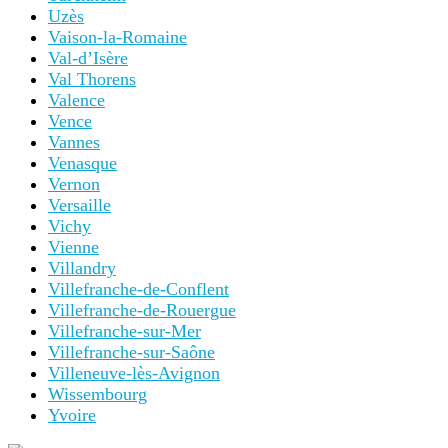
Uzès
Vaison-la-Romaine
Val-d’Isère
Val Thorens
Valence
Vence
Vannes
Venasque
Vernon
Versaille
Vichy
Vienne
Villandry
Villefranche-de-Conflent
Villefranche-de-Rouergue
Villefranche-sur-Mer
Villefranche-sur-Saône
Villeneuve-lès-Avignon
Wissembourg
Yvoire