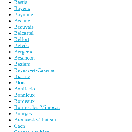
Bastia
Bayeux
Bayonne
Beaune
Beauvais
Belcastel
Belfort
Belvès
Bergerac
Besancon
Béziers
Beynac-et-Cazenac
Biarritz
Blois
Bonifacio
Bonnieux
Bordeaux
Bormes-les-Mimosas
Bourges
Brousse-le-Château
Caen