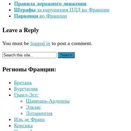
Правила дорожного движения
Штрафы
за нарушения ПДД во Франции
Парковки
во Франции
Leave a Reply
You must be
logged in
to post a comment.
Регионы Франции:
Бретань
Бургундия
Гранд-Эст:
Шампань-Арденны
Эльзас
Лотарингия
Иль де Франс
Корсика