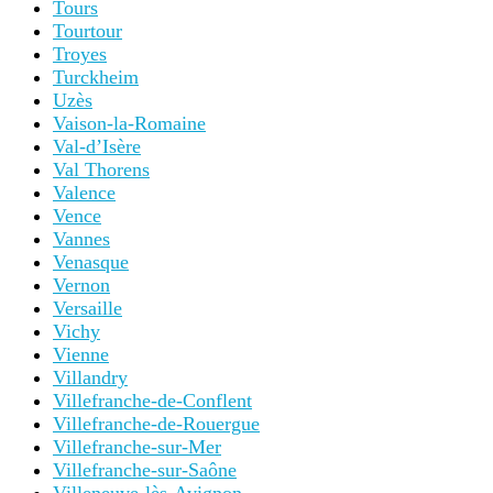
Tours
Tourtour
Troyes
Turckheim
Uzès
Vaison-la-Romaine
Val-d’Isère
Val Thorens
Valence
Vence
Vannes
Venasque
Vernon
Versaille
Vichy
Vienne
Villandry
Villefranche-de-Conflent
Villefranche-de-Rouergue
Villefranche-sur-Mer
Villefranche-sur-Saône