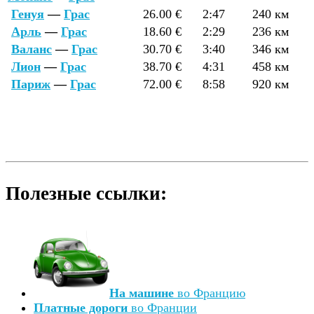
Генуя
—
Грас
26.00 €
2:47
240 км
Арль
—
Грас
18.60 €
2:29
236 км
Валанс
—
Грас
30.70 €
3:40
346 км
Лион
—
Грас
38.70 €
4:31
458 км
Париж
—
Грас
72.00 €
8:58
920 км
Полезные ссылки:
На машине
во Францию
Платные дороги
во Франции