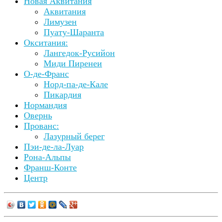
Новая Аквитания
Аквитания
Лимузен
Пуату-Шаранта
Окситания:
Лангедок-Русийон
Миди Пиренеи
О-де-Франс
Норд-па-де-Кале
Пикардия
Нормандия
Овернь
Прованс:
Лазурный берег
Пэи-де-ла-Луар
Рона-Альпы
Франш-Конте
Центр