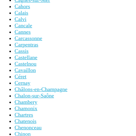
Cagnes-sur-Mer
Cahors
Calais
Calvi
Cancale
Cannes
Carcassonne
Carpentras
Cassis
Castellane
Castelnou
Cavaillon
Céret
Cernay
Châlons-en-Champagne
Chalon-sur-Saône
Chambery
Chamonix
Chartres
Chatenois
Chenonceau
Chinon