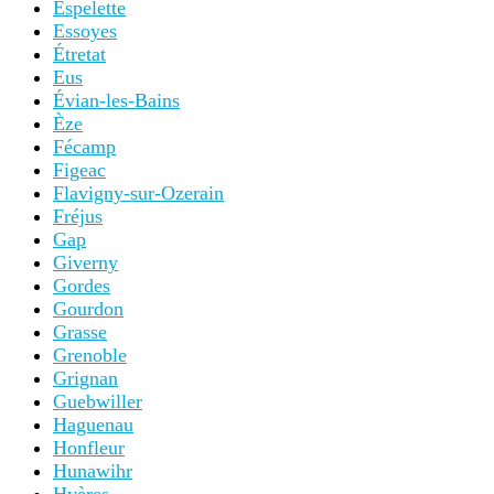
Espelette
Essoyes
Étretat
Eus
Évian-les-Bains
Èze
Fécamp
Figeac
Flavigny-sur-Ozerain
Fréjus
Gap
Giverny
Gordes
Gourdon
Grasse
Grenoble
Grignan
Guebwiller
Haguenau
Honfleur
Hunawihr