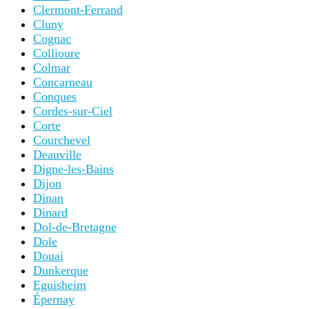
Clermont-Ferrand
Cluny
Cognac
Collioure
Colmar
Concarneau
Conques
Cordes-sur-Ciel
Corte
Courchevel
Deauville
Digne-les-Bains
Dijon
Dinan
Dinard
Dol-de-Bretagne
Dole
Douai
Dunkerque
Eguisheim
Épernay