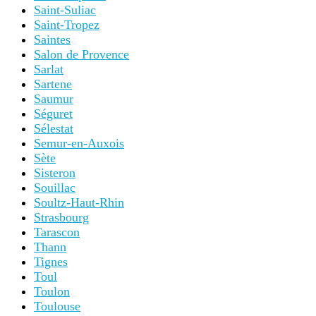
Saint-Suliac
Saint-Tropez
Saintes
Salon de Provence
Sarlat
Sartene
Saumur
Séguret
Sélestat
Semur-en-Auxois
Sète
Sisteron
Souillac
Soultz-Haut-Rhin
Strasbourg
Tarascon
Thann
Tignes
Toul
Toulon
Toulouse