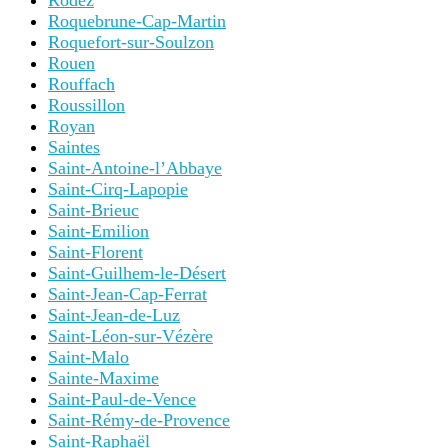
Rodez
Roquebrune-Cap-Martin
Roquefort-sur-Soulzon
Rouen
Rouffach
Roussillon
Royan
Saintes
Saint-Antoine-l’Abbaye
Saint-Cirq-Lapopie
Saint-Brieuc
Saint-Emilion
Saint-Florent
Saint-Guilhem-le-Désert
Saint-Jean-Cap-Ferrat
Saint-Jean-de-Luz
Saint-Léon-sur-Vézère
Saint-Malo
Sainte-Maxime
Saint-Paul-de-Vence
Saint-Rémy-de-Provence
Saint-Raphaël