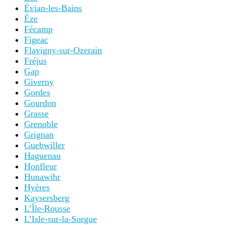
Évian-les-Bains
Èze
Fécamp
Figeac
Flavigny-sur-Ozerain
Fréjus
Gap
Giverny
Gordes
Gourdon
Grasse
Grenoble
Grignan
Guebwiller
Haguenau
Honfleur
Hunawihr
Hyères
Kaysersberg
L’Île-Rousse
L’Isle-sur-la-Sorgue