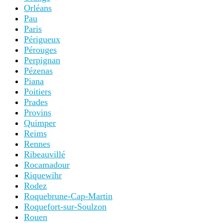
Orléans
Pau
Paris
Périgueux
Pérouges
Perpignan
Pézenas
Piana
Poitiers
Prades
Provins
Quimper
Reims
Rennes
Ribeauvillé
Rocamadour
Riquewihr
Rodez
Roquebrune-Cap-Martin
Roquefort-sur-Soulzon
Rouen