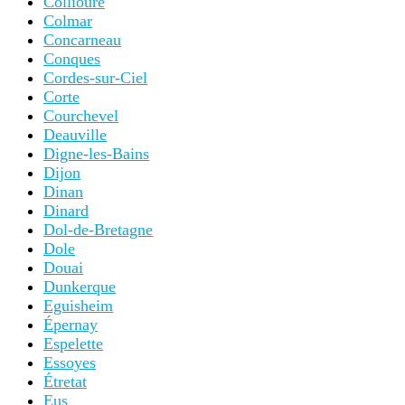
Collioure
Colmar
Concarneau
Conques
Cordes-sur-Ciel
Corte
Courchevel
Deauville
Digne-les-Bains
Dijon
Dinan
Dinard
Dol-de-Bretagne
Dole
Douai
Dunkerque
Eguisheim
Épernay
Espelette
Essoyes
Étretat
Eus