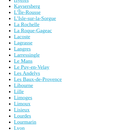
Hyères
Kaysersberg
L’Île-Rousse
L’Isle-sur-la-Sorgue
La Rochelle
La Roque-Gageac
Lacoste
Lagrasse
Langres
Larressingle
Le Mans
Le Puy-en-Velay
Les Andelys
Les Baux-de-Provence
Libourne
Lille
Limoges
Limoux
Lisieux
Lourdes
Lourmarin
Lyon