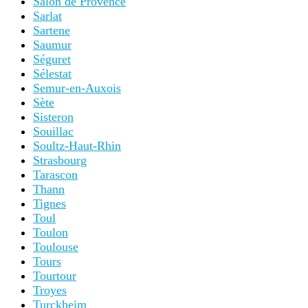
Salon de Provence
Sarlat
Sartene
Saumur
Séguret
Sélestat
Semur-en-Auxois
Sète
Sisteron
Souillac
Soultz-Haut-Rhin
Strasbourg
Tarascon
Thann
Tignes
Toul
Toulon
Toulouse
Tours
Tourtour
Troyes
Turckheim