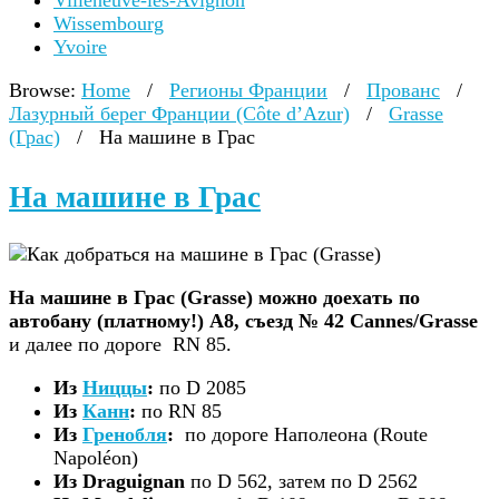
Villeneuve-lès-Avignon
Wissembourg
Yvoire
Browse:
Home
/
Регионы Франции
/
Прованс
/
Лазурный берег Франции (Côte d’Azur)
/
Grasse
(Грас)
/
На машине в Грас
На машине в Грас
На машине в Грас (Grasse) можно доехать по
автобану (платному!) А8, съезд № 42 Cannes/Grasse
и далее по дороге RN 85.
Из
Ниццы
:
по D 2085
Из
Канн
:
по RN 85
Из
Гренобля
:
по дороге Наполеона (Route
Napoléon)
Из Draguignan
по D 562, затем по D 2562