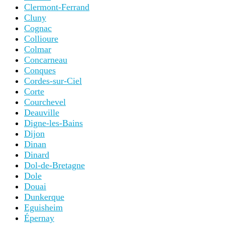
Clermont-Ferrand
Cluny
Cognac
Collioure
Colmar
Concarneau
Conques
Cordes-sur-Ciel
Corte
Courchevel
Deauville
Digne-les-Bains
Dijon
Dinan
Dinard
Dol-de-Bretagne
Dole
Douai
Dunkerque
Eguisheim
Épernay