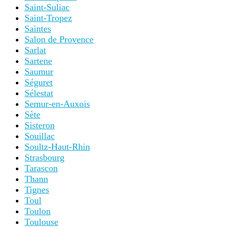
Saint-Suliac
Saint-Tropez
Saintes
Salon de Provence
Sarlat
Sartene
Saumur
Séguret
Sélestat
Semur-en-Auxois
Sète
Sisteron
Souillac
Soultz-Haut-Rhin
Strasbourg
Tarascon
Thann
Tignes
Toul
Toulon
Toulouse