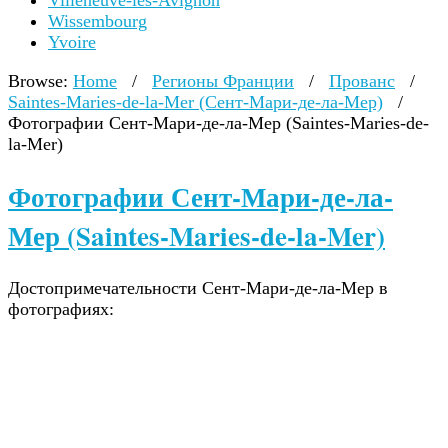
Villeneuve-lès-Avignon
Wissembourg
Yvoire
Browse:
Home
/
Регионы Франции
/
Прованс
/
Saintes-Maries-de-la-Mer (Сент-Мари-де-ла-Мер)
/
Фотографии Сент-Мари-де-ла-Мер (Saintes-Maries-de-
la-Mer)
Фотографии Сент-Мари-де-ла-
Мер (Saintes-Maries-de-la-Mer)
Достопримечательности Сент-Мари-де-ла-Мер в
фотографиях: