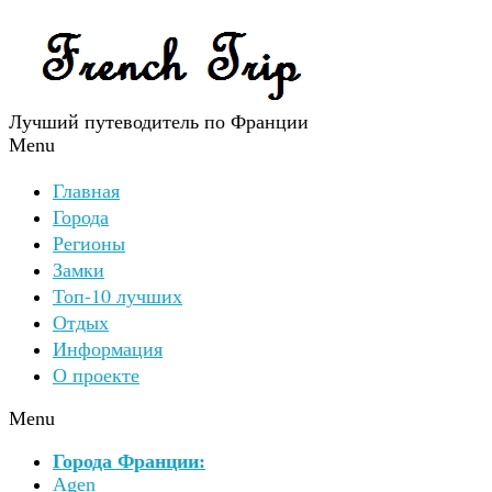
Лучший путеводитель по Франции
Menu
Главная
Города
Регионы
Замки
Топ-10 лучших
Отдых
Информация
О проекте
Menu
Города Франции:
Agen