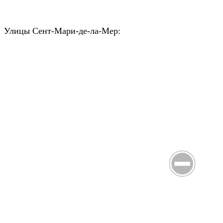
Улицы Сент-Мари-де-ла-Мер: