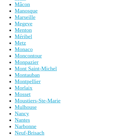
Mâcon
Manosque
Marseille
Megeve
Menton
Méribel
Metz
Monaco
Moncontour
Monpazier
Mont Saint-Michel
Montauban
Montpellier
Morlaix
Mosset
Moustiers-Ste-Marie
Mulhouse
Nancy
Nantes
Narbonne
Neuf-Brisach