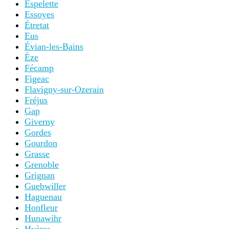
Espelette
Essoyes
Étretat
Eus
Évian-les-Bains
Èze
Fécamp
Figeac
Flavigny-sur-Ozerain
Fréjus
Gap
Giverny
Gordes
Gourdon
Grasse
Grenoble
Grignan
Guebwiller
Haguenau
Honfleur
Hunawihr