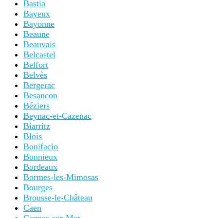
Bastia
Bayeux
Bayonne
Beaune
Beauvais
Belcastel
Belfort
Belvès
Bergerac
Besancon
Béziers
Beynac-et-Cazenac
Biarritz
Blois
Bonifacio
Bonnieux
Bordeaux
Bormes-les-Mimosas
Bourges
Brousse-le-Château
Caen