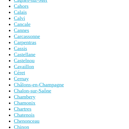
Cagnes-sur-Mer
Cahors
Calais
Calvi
Cancale
Cannes
Carcassonne
Carpentras
Cassis
Castellane
Castelnou
Cavaillon
Céret
Cernay
Châlons-en-Champagne
Chalon-sur-Saône
Chambery
Chamonix
Chartres
Chatenois
Chenonceau
Chinon