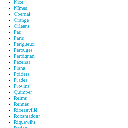
Nice
Nîmes
Obernai
Orange
Orléans
Pau
Paris
Périgueux
Pérouges
Perpignan
Pézenas
Piana
Poitiers
Prades
Provins
Quimper
Reims
Rennes
Ribeauvillé
Rocamadour
Riquewihr