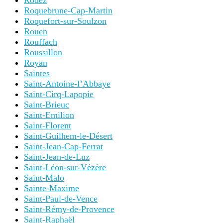
Rodez
Roquebrune-Cap-Martin
Roquefort-sur-Soulzon
Rouen
Rouffach
Roussillon
Royan
Saintes
Saint-Antoine-l’Abbaye
Saint-Cirq-Lapopie
Saint-Brieuc
Saint-Emilion
Saint-Florent
Saint-Guilhem-le-Désert
Saint-Jean-Cap-Ferrat
Saint-Jean-de-Luz
Saint-Léon-sur-Vézère
Saint-Malo
Sainte-Maxime
Saint-Paul-de-Vence
Saint-Rémy-de-Provence
Saint-Raphaël