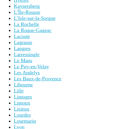
Hyères
Kaysersberg
L’Île-Rousse
L’Isle-sur-la-Sorgue
La Rochelle
La Roque-Gageac
Lacoste
Lagrasse
Langres
Larressingle
Le Mans
Le Puy-en-Velay
Les Andelys
Les Baux-de-Provence
Libourne
Lille
Limoges
Limoux
Lisieux
Lourdes
Lourmarin
Lyon