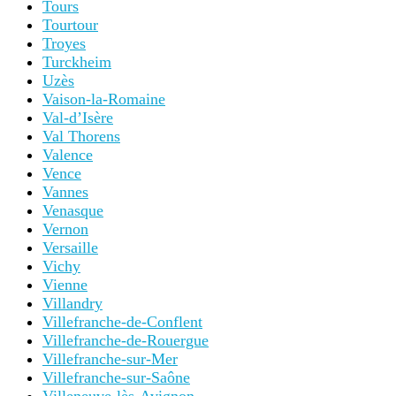
Tours
Tourtour
Troyes
Turckheim
Uzès
Vaison-la-Romaine
Val-d’Isère
Val Thorens
Valence
Vence
Vannes
Venasque
Vernon
Versaille
Vichy
Vienne
Villandry
Villefranche-de-Conflent
Villefranche-de-Rouergue
Villefranche-sur-Mer
Villefranche-sur-Saône