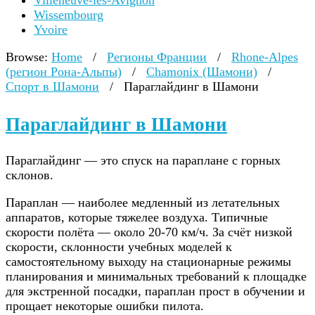
Villeneuve-lès-Avignon
Wissembourg
Yvoire
Browse:
Home
/
Регионы Франции
/
Rhone-Alpes
(регион Рона-Альпы)
/
Chamonix (Шамони)
/
Спорт в Шамони
/
Параглайдинг в Шамони
Параглайдинг в Шамони
Параглайдинг — это спуск на параплане с горных
склонов.
Параплан — наиболее медленный из летательных
аппаратов, которые тяжелее воздуха. Типичные
скорости полёта — около 20-70 км/ч. За счёт низкой
скорости, склонности учебных моделей к
самостоятельному выходу на стационарные режимы
планирования и минимальных требований к площадке
для экстренной посадки, параплан прост в обучении и
прощает некоторые ошибки пилота.