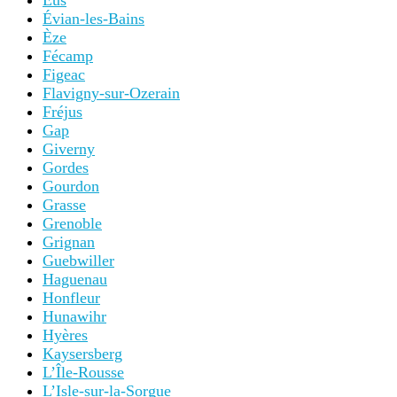
Eus
Évian-les-Bains
Èze
Fécamp
Figeac
Flavigny-sur-Ozerain
Fréjus
Gap
Giverny
Gordes
Gourdon
Grasse
Grenoble
Grignan
Guebwiller
Haguenau
Honfleur
Hunawihr
Hyères
Kaysersberg
L’Île-Rousse
L’Isle-sur-la-Sorgue