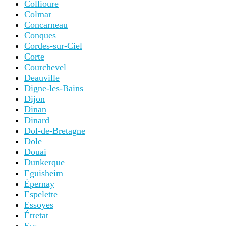
Collioure
Colmar
Concarneau
Conques
Cordes-sur-Ciel
Corte
Courchevel
Deauville
Digne-les-Bains
Dijon
Dinan
Dinard
Dol-de-Bretagne
Dole
Douai
Dunkerque
Eguisheim
Épernay
Espelette
Essoyes
Étretat