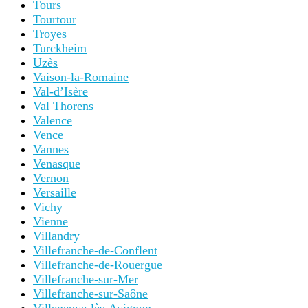
Tours
Tourtour
Troyes
Turckheim
Uzès
Vaison-la-Romaine
Val-d’Isère
Val Thorens
Valence
Vence
Vannes
Venasque
Vernon
Versaille
Vichy
Vienne
Villandry
Villefranche-de-Conflent
Villefranche-de-Rouergue
Villefranche-sur-Mer
Villefranche-sur-Saône