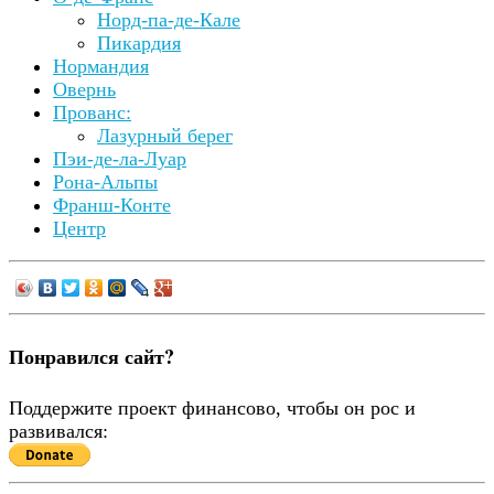
Норд-па-де-Кале
Пикардия
Нормандия
Овернь
Прованс:
Лазурный берег
Пэи-де-ла-Луар
Рона-Альпы
Франш-Конте
Центр
Понравился сайт?
Поддержите проект финансово, чтобы он рос и
развивался: