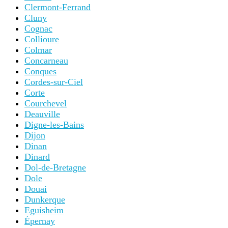
Clermont-Ferrand
Cluny
Cognac
Collioure
Colmar
Concarneau
Conques
Cordes-sur-Ciel
Corte
Courchevel
Deauville
Digne-les-Bains
Dijon
Dinan
Dinard
Dol-de-Bretagne
Dole
Douai
Dunkerque
Eguisheim
Épernay