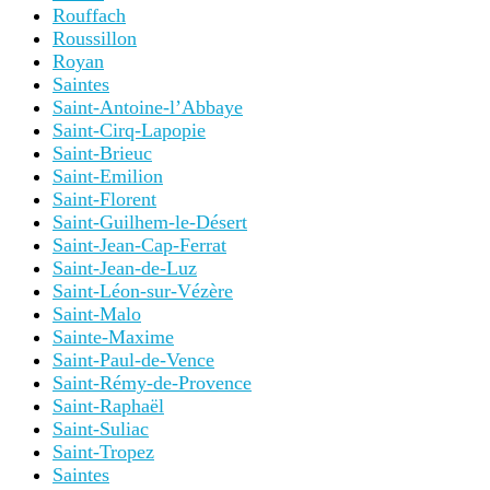
Rouffach
Roussillon
Royan
Saintes
Saint-Antoine-l’Abbaye
Saint-Cirq-Lapopie
Saint-Brieuc
Saint-Emilion
Saint-Florent
Saint-Guilhem-le-Désert
Saint-Jean-Cap-Ferrat
Saint-Jean-de-Luz
Saint-Léon-sur-Vézère
Saint-Malo
Sainte-Maxime
Saint-Paul-de-Vence
Saint-Rémy-de-Provence
Saint-Raphaël
Saint-Suliac
Saint-Tropez
Saintes