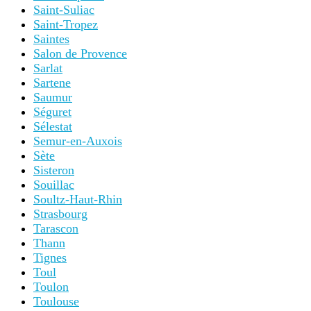
Saint-Suliac
Saint-Tropez
Saintes
Salon de Provence
Sarlat
Sartene
Saumur
Séguret
Sélestat
Semur-en-Auxois
Sète
Sisteron
Souillac
Soultz-Haut-Rhin
Strasbourg
Tarascon
Thann
Tignes
Toul
Toulon
Toulouse