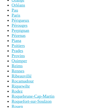
Orange
Orléans
Pau
Paris
Périgueux
Pérouges
Perpignan
Pézenas
Piana
Poitiers
Prades
Provins
Quimper
Reims
Rennes
Ribeauvillé
Rocamadour
Riquewihr
Rodez
Roquebrune-Cap-Martin
Roquefort-sur-Soulzon
Rouen