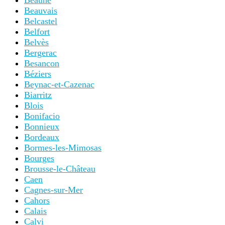
Beaune
Beauvais
Belcastel
Belfort
Belvès
Bergerac
Besancon
Béziers
Beynac-et-Cazenac
Biarritz
Blois
Bonifacio
Bonnieux
Bordeaux
Bormes-les-Mimosas
Bourges
Brousse-le-Château
Caen
Cagnes-sur-Mer
Cahors
Calais
Calvi