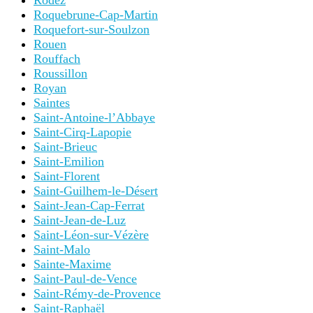
Rodez
Roquebrune-Cap-Martin
Roquefort-sur-Soulzon
Rouen
Rouffach
Roussillon
Royan
Saintes
Saint-Antoine-l’Abbaye
Saint-Cirq-Lapopie
Saint-Brieuc
Saint-Emilion
Saint-Florent
Saint-Guilhem-le-Désert
Saint-Jean-Cap-Ferrat
Saint-Jean-de-Luz
Saint-Léon-sur-Vézère
Saint-Malo
Sainte-Maxime
Saint-Paul-de-Vence
Saint-Rémy-de-Provence
Saint-Raphaël