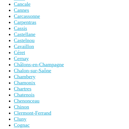
Cancale
Cannes
Carcassonne
Carpentras
Cassis
Castellane
Castelnou
Cavaillon
Céret
Cernay
Châlons-en-Champagne
Chalon-sur-Saône
Chambery
Chamonix
Chartres
Chatenois
Chenonceau
Chinon
Clermont-Ferrand
Cluny
Cognac