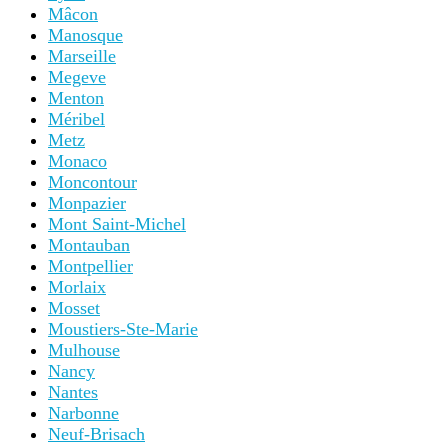
Mâcon
Manosque
Marseille
Megeve
Menton
Méribel
Metz
Monaco
Moncontour
Monpazier
Mont Saint-Michel
Montauban
Montpellier
Morlaix
Mosset
Moustiers-Ste-Marie
Mulhouse
Nancy
Nantes
Narbonne
Neuf-Brisach