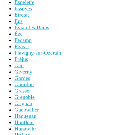
Espelette
Essoyes
Étretat
Eus
Évian-les-Bains
Èze
Fécamp
Figeac
Flavigny-sur-Ozerain
Fréjus
Gap
Giverny
Gordes
Gourdon
Grasse
Grenoble
Grignan
Guebwiller
Haguenau
Honfleur
Hunawihr