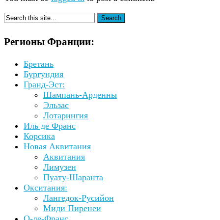
Регионы Франции:
Бретань
Бургундия
Гранд-Эст:
Шампань-Арденны
Эльзас
Лотарингия
Иль де Франс
Корсика
Новая Аквитания
Аквитания
Лимузен
Пуату-Шаранта
Окситания:
Лангедок-Русийон
Миди Пиренеи
О-де-Франс