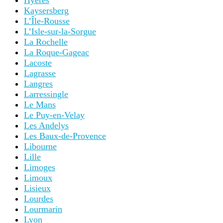
Hyères
Kaysersberg
L’Île-Rousse
L’Isle-sur-la-Sorgue
La Rochelle
La Roque-Gageac
Lacoste
Lagrasse
Langres
Larressingle
Le Mans
Le Puy-en-Velay
Les Andelys
Les Baux-de-Provence
Libourne
Lille
Limoges
Limoux
Lisieux
Lourdes
Lourmarin
Lyon