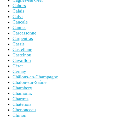
Cagnes-sur-Mer
Cahors
Calais
Calvi
Cancale
Cannes
Carcassonne
Carpentras
Cassis
Castellane
Castelnou
Cavaillon
Céret
Cernay
Châlons-en-Champagne
Chalon-sur-Saône
Chambery
Chamonix
Chartres
Chatenois
Chenonceau
Chinon