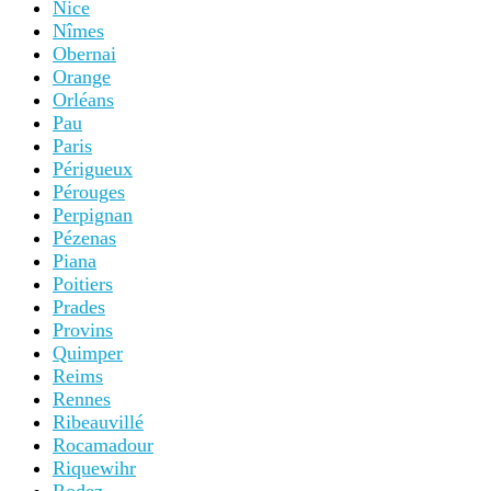
Nice
Nîmes
Obernai
Orange
Orléans
Pau
Paris
Périgueux
Pérouges
Perpignan
Pézenas
Piana
Poitiers
Prades
Provins
Quimper
Reims
Rennes
Ribeauvillé
Rocamadour
Riquewihr