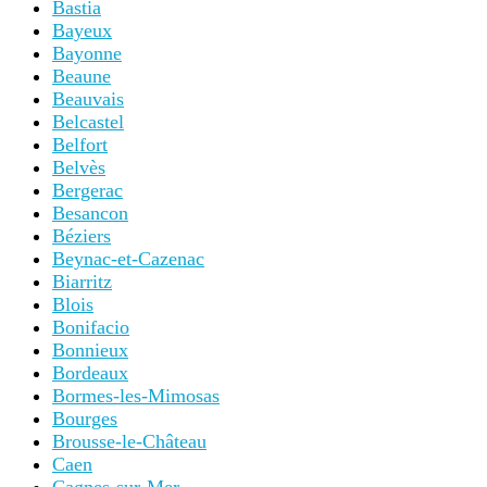
Bastia
Bayeux
Bayonne
Beaune
Beauvais
Belcastel
Belfort
Belvès
Bergerac
Besancon
Béziers
Beynac-et-Cazenac
Biarritz
Blois
Bonifacio
Bonnieux
Bordeaux
Bormes-les-Mimosas
Bourges
Brousse-le-Château
Caen