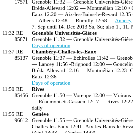
17571
Grenoble 11:32 — Grenoble Universités-Gière
Bréda-Allevard 12:02 — Montmélian 12:10 • 
Eaux 12:20 — Aix-les-Bains-le-Revard 12:35 
— Albens 12:48 — Rumilly 12:58 —
Annecy
7. Sep until 14. Dec 2013 Sa, Su; also 1., 11.
11:32
RE
Grenoble Universités-Gières
85871
Grenoble 11:32 — Grenoble Universités-Gière
Days of operation
11:37
RE
Chambéry-Challes-les-Eaux
85137
Grenoble 11:37 — Echirolles 11:42 — Grenobl
— Lancey 11:56 -Brignoud 12:00 — Goncelin 
Bréda-Allevard 12:16 — Montmélian 12:23 -C
Eaux 12:36
Days of operation
11:50
RE
Rives
85456
Grenoble 11:50 — Voreppe 12:00 — Moirans 
— Réaumont-St-Cassien 12:17 — Rives 12:22
daily
11:55
RE
Genève
96612
Grenoble 11:55 — Grenoble Universités-Gièr
Challes-les-Eaux 12:41 -Aix-les-Bains-le-Rev
(Ain) 13:33 — Genève 14:00