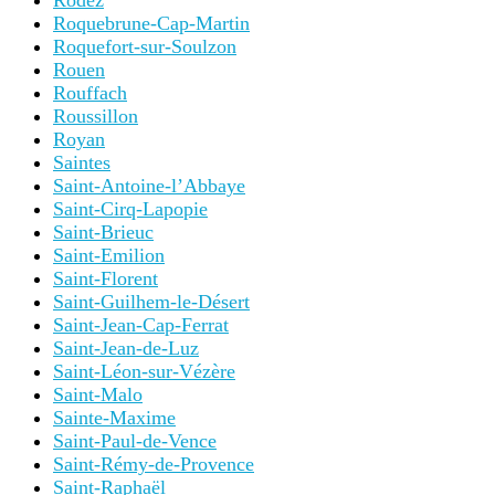
Rodez
Roquebrune-Cap-Martin
Roquefort-sur-Soulzon
Rouen
Rouffach
Roussillon
Royan
Saintes
Saint-Antoine-l’Abbaye
Saint-Cirq-Lapopie
Saint-Brieuc
Saint-Emilion
Saint-Florent
Saint-Guilhem-le-Désert
Saint-Jean-Cap-Ferrat
Saint-Jean-de-Luz
Saint-Léon-sur-Vézère
Saint-Malo
Sainte-Maxime
Saint-Paul-de-Vence
Saint-Rémy-de-Provence
Saint-Raphaël