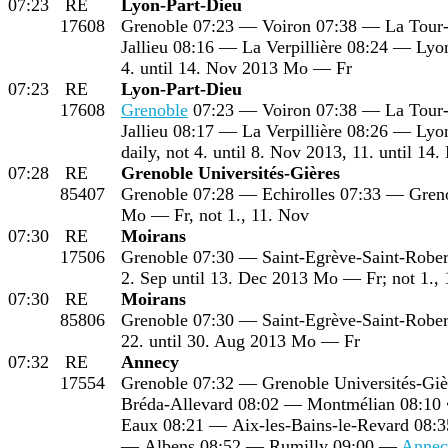
07:23
RE
Lyon-Part-Dieu
17608
Grenoble 07:23 — Voiron 07:38 — La Tour
Jallieu 08:16 — La Verpillière 08:24 — Lyo
4. until 14. Nov 2013 Mo — Fr
07:23
RE
Lyon-Part-Dieu
17608
Grenoble
07:23 — Voiron 07:38 — La Tour-
Jallieu 08:17 — La Verpillière 08:26 — Lyo
daily, not 4. until 8. Nov 2013, 11. until 14
07:28
RE
Grenoble Universités-Gières
85407
Grenoble 07:28 — Echirolles 07:33 — Greno
Mo — Fr, not 1., 11. Nov
07:30
RE
Moirans
17506
Grenoble 07:30 — Saint-Egrève-Saint-Robe
2. Sep until 13. Dec 2013 Mo — Fr; not 1.,
07:30
RE
Moirans
85806
Grenoble 07:30 — Saint-Egrève-Saint-Robe
22. until 30. Aug 2013 Mo — Fr
07:32
RE
Annecy
17554
Grenoble 07:32 — Grenoble Universités-Giè
Bréda-Allevard 08:02 — Montmélian 08:10 
Eaux 08:21 — Aix-les-Bains-le-Revard 08:
— Albens 08:52 — Rumilly 09:00 —
Annec