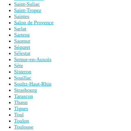
Saint-Suliac
Saint-Tropez
Saintes
Salon de Provence
Sarlat
Sartene
Saumur
Séguret
Sélestat
Semur-en-Auxois
Sète
Sisteron
Souillac
Soultz-Haut-Rhin
Strasbourg
Tarascon
Thann
Tignes
Toul
Toulon
Toulouse