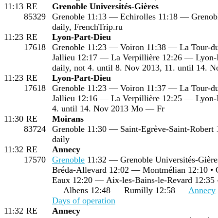
11:13
RE
Grenoble Universités-Gières
85329
Grenoble 11:13 — Echirolles 11:18 — Grenobl
daily, FrenchTrip.ru
11:23
RE
Lyon-Part-Dieu
17618
Grenoble 11:23 — Voiron 11:38 — La Tour-d
Jallieu 12:17 — La Verpillière 12:26 — Lyon-
daily, not 4. until 8. Nov 2013, 11. until 14. 
11:23
RE
Lyon-Part-Dieu
17618
Grenoble 11:23 — Voiron 11:37 — La Tour-d
Jallieu 12:16 — La Verpillière 12:25 — Lyon-
4. until 14. Nov 2013 Mo — Fr
11:30
RE
Moirans
83724
Grenoble 11:30 — Saint-Egrève-Saint-Robert
daily
11:32
RE
Annecy
17570
Grenoble
11:32 — Grenoble Universités-Gière
Bréda-Allevard 12:02 — Montmélian 12:10 • 
Eaux 12:20 — Aix-les-Bains-le-Revard 12:35 
— Albens 12:48 — Rumilly 12:58 —
Annecy
Days of operation
11:32
RE
Annecy