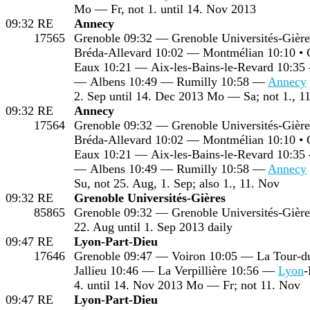
Mo — Fr, not 1. until 14. Nov 2013
09:32
RE
Annecy
17565
Grenoble 09:32 — Grenoble Universités-Gière
Bréda-Allevard 10:02 — Montmélian 10:10 • 
Eaux 10:21 — Aix-les-Bains-le-Revard 10:35
— Albens 10:49 — Rumilly 10:58 —
Annecy
2. Sep until 14. Dec 2013 Mo — Sa; not 1., 1
09:32
RE
Annecy
17564
Grenoble 09:32 — Grenoble Universités-Gière
Bréda-Allevard 10:02 — Montmélian 10:10 • 
Eaux 10:21 — Aix-les-Bains-le-Revard 10:35
— Albens 10:49 — Rumilly 10:58 —
Annecy
Su, not 25. Aug, 1. Sep; also 1., 11. Nov
09:32
RE
Grenoble Universités-Gières
85865
Grenoble 09:32 — Grenoble Universités-Gière
22. Aug until 1. Sep 2013 daily
09:47
RE
Lyon-Part-Dieu
17646
Grenoble 09:47 — Voiron 10:05 — La Tour-d
Jallieu 10:46 — La Verpillière 10:56 —
Lyon
-
4. until 14. Nov 2013 Mo — Fr; not 11. Nov
09:47
RE
Lyon-Part-Dieu