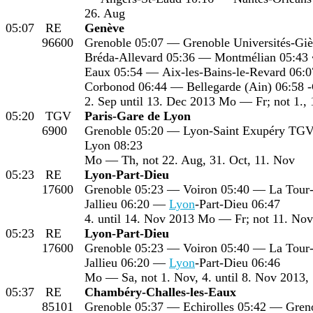
26. Aug
05:07
RE
Genève
96600
Grenoble 05:07 — Grenoble Universités-Giè
Bréda-Allevard 05:36 — Montmélian 05:43 
Eaux 05:54 — Aix-les-Bains-le-Revard 06:
Corbonod 06:44 — Bellegarde (Ain) 06:58 
2. Sep until 13. Dec 2013 Mo — Fr; not 1.,
05:20
TGV
Paris-Gare de Lyon
6900
Grenoble 05:20 — Lyon-Saint Exupéry TG
Lyon 08:23
Mo — Th, not 22. Aug, 31. Oct, 11. Nov
05:23
RE
Lyon-Part-Dieu
17600
Grenoble 05:23 — Voiron 05:40 — La Tour
Jallieu 06:20 —
Lyon
-Part-Dieu 06:47
4. until 14. Nov 2013 Mo — Fr; not 11. Nov
05:23
RE
Lyon-Part-Dieu
17600
Grenoble 05:23 — Voiron 05:40 — La Tour
Jallieu 06:20 —
Lyon
-Part-Dieu 06:46
Mo — Sa, not 1. Nov, 4. until 8. Nov 2013, 
05:37
RE
Chambéry-Challes-les-Eaux
85101
Grenoble 05:37 — Echirolles 05:42 — Greno