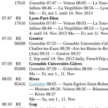
17610
Grenoble 07:47 — Voiron 08:05 — La Tour
Jallieu 08:46 — La Verpillière 08:56 — Lyo
Mo — Fr, not 1. until 14. Nov 2013
07:47
RE
Lyon-Part-Dieu
17610
Grenoble 07:47 — Voiron 08:03 — La Tour
Jallieu 08:44 — La Verpillière 08:53 — Lyo
4. until 14. Nov 2013 Mo — Fr; not 11. Nov
07:55
RE
Genève
96608
Grenoble 07:55 — Grenoble Universités-Gi
Challes-les-Eaux 08:39 -Aix-les-Bains-le-R
(Ain) 09:31 — Genève 09:57
2. Sep until 14. Dec 2013 daily, FrenchTrip.
07:59
RE
Grenoble Universités-Gières
85409
Grenoble 07:59 — Echirolles 08:04 — Greno
Mo — Fr, not 1., 11. Nov
08:05
RE
Rives
85416
Grenoble
08:05 — Saint-Egrève-Saint-Rober
— Moirans 08:20 -Voiron 08:26 — Réaumon
— Rives 08:37
Mo — Sa, not 1., 11. Nov
08:10
RE
Gap