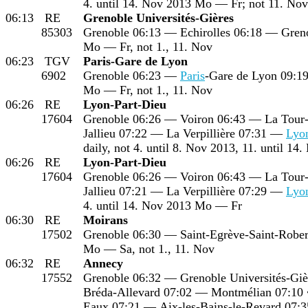
4. until 14. Nov 2013 Mo — Fr; not 11. Nov
06:13
RE
Grenoble Universités-Gières
85303
Grenoble 06:13 — Echirolles 06:18 — Greno
Mo — Fr, not 1., 11. Nov
06:23
TGV
Paris-Gare de Lyon
6902
Grenoble 06:23 —
Paris
-Gare de Lyon 09:1
Mo — Fr, not 1., 11. Nov
06:26
RE
Lyon-Part-Dieu
17604
Grenoble 06:26 — Voiron 06:43 — La Tour
Jallieu 07:22 — La Verpillière 07:31 —
Lyo
daily, not 4. until 8. Nov 2013, 11. until 14
06:26
RE
Lyon-Part-Dieu
17604
Grenoble 06:26 — Voiron 06:43 — La Tour
Jallieu 07:21 — La Verpillière 07:29 —
Lyo
4. until 14. Nov 2013 Mo — Fr
06:30
RE
Moirans
17502
Grenoble 06:30 — Saint-Egrève-Saint-Robe
Mo — Sa, not 1., 11. Nov
06:32
RE
Annecy
17552
Grenoble 06:32 — Grenoble Universités-Giè
Bréda-Allevard 07:02 — Montmélian 07:10 
Eaux 07:21 — Aix-les-Bains-le-Revard 07: