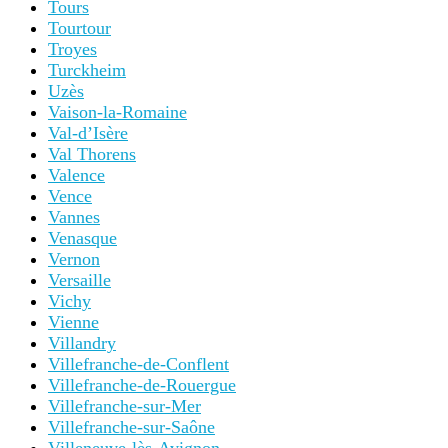
Tours
Tourtour
Troyes
Turckheim
Uzès
Vaison-la-Romaine
Val-d’Isère
Val Thorens
Valence
Vence
Vannes
Venasque
Vernon
Versaille
Vichy
Vienne
Villandry
Villefranche-de-Conflent
Villefranche-de-Rouergue
Villefranche-sur-Mer
Villefranche-sur-Saône