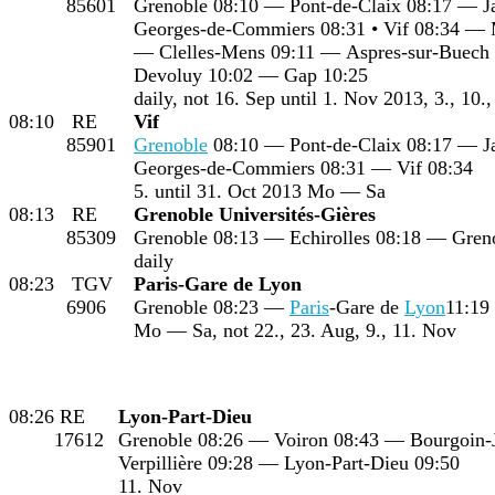
85601
Grenoble 08:10 — Pont-de-Claix 08:17 — Jar
Georges-de-Commiers 08:31 • Vif 08:34 — 
— Clelles-Mens 09:11 — Aspres-sur-Buech
Devoluy 10:02 — Gap 10:25
daily, not 16. Sep until 1. Nov 2013, 3., 10.,
08:10
RE
Vif
85901
Grenoble
08:10 — Pont-de-Claix 08:17 — Jar
Georges-de-Commiers 08:31 — Vif 08:34
5. until 31. Oct 2013 Mo — Sa
08:13
RE
Grenoble Universités-Gières
85309
Grenoble 08:13 — Echirolles 08:18 — Greno
daily
08:23
TGV
Paris-Gare de Lyon
6906
Grenoble 08:23 —
Paris
-Gare de
Lyon
11:19
Mo — Sa, not 22., 23. Aug, 9., 11. Nov
08:26
RE
Lyon-Part-Dieu
17612
Grenoble 08:26 — Voiron 08:43 — Bourgoin-J
Verpillière 09:28 — Lyon-Part-Dieu 09:50
11. Nov