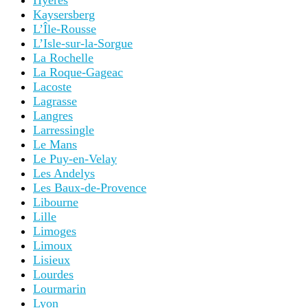
Hyères
Kaysersberg
L’Île-Rousse
L’Isle-sur-la-Sorgue
La Rochelle
La Roque-Gageac
Lacoste
Lagrasse
Langres
Larressingle
Le Mans
Le Puy-en-Velay
Les Andelys
Les Baux-de-Provence
Libourne
Lille
Limoges
Limoux
Lisieux
Lourdes
Lourmarin
Lyon