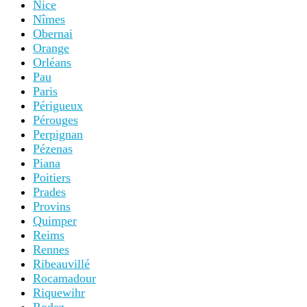
Nice
Nîmes
Obernai
Orange
Orléans
Pau
Paris
Périgueux
Pérouges
Perpignan
Pézenas
Piana
Poitiers
Prades
Provins
Quimper
Reims
Rennes
Ribeauvillé
Rocamadour
Riquewihr