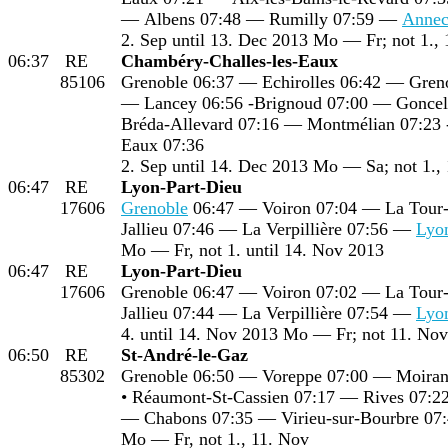
— Albens 07:48 — Rumilly 07:59 —
Anne
2. Sep until 13. Dec 2013 Mo — Fr; not 1.,
06:37
RE
Chambéry-Challes-les-Eaux
85106
Grenoble 06:37 — Echirolles 06:42 — Greno
— Lancey 06:56 -Brignoud 07:00 — Gonceli
Bréda-Allevard 07:16 — Montmélian 07:23 
Eaux 07:36
2. Sep until 14. Dec 2013 Mo — Sa; not 1.,
06:47
RE
Lyon-Part-Dieu
17606
Grenoble
06:47 — Voiron 07:04 — La Tour-
Jallieu 07:46 — La Verpillière 07:56 —
Lyo
Mo — Fr, not 1. until 14. Nov 2013
06:47
RE
Lyon-Part-Dieu
17606
Grenoble 06:47 — Voiron 07:02 — La Tour
Jallieu 07:44 — La Verpillière 07:54 —
Lyo
4. until 14. Nov 2013 Mo — Fr; not 11. Nov
06:50
RE
St-André-le-Gaz
85302
Grenoble 06:50 — Voreppe 07:00 — Moiran
• Réaumont-St-Cassien 07:17 — Rives 07:
— Chabons 07:35 — Virieu-sur-Bourbre 07:
Mo — Fr, not 1., 11. Nov