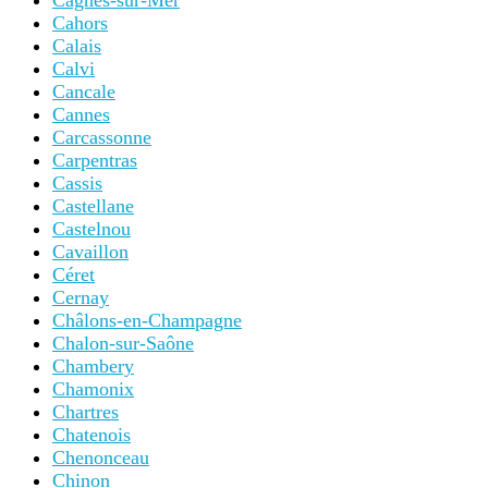
Cagnes-sur-Mer
Cahors
Calais
Calvi
Cancale
Cannes
Carcassonne
Carpentras
Cassis
Castellane
Castelnou
Cavaillon
Céret
Cernay
Châlons-en-Champagne
Chalon-sur-Saône
Chambery
Chamonix
Chartres
Chatenois
Chenonceau
Chinon