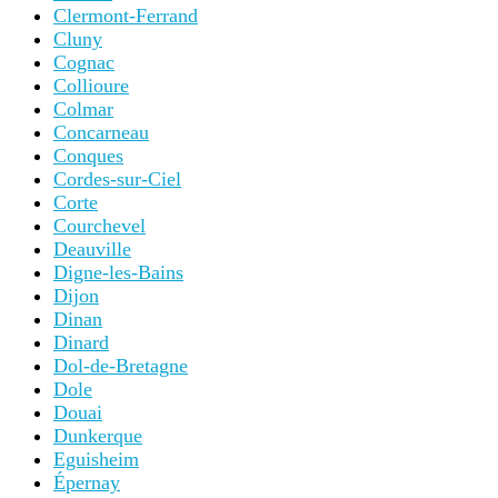
Clermont-Ferrand
Cluny
Cognac
Collioure
Colmar
Concarneau
Conques
Cordes-sur-Ciel
Corte
Courchevel
Deauville
Digne-les-Bains
Dijon
Dinan
Dinard
Dol-de-Bretagne
Dole
Douai
Dunkerque
Eguisheim
Épernay