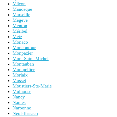
Mâcon
Manosque
Marseille
Megeve
Menton
Méribel
Metz
Monaco
Moncontour
Monpazier
Mont Saint-Michel
Montauban
Montpellier
Morlaix
Mosset
Moustiers-Ste-Marie
Mulhouse
Nancy
Nantes
Narbonne
Neuf-Brisach