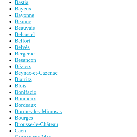
Bastia
Bayeux
Bayonne
Beaune
Beauvais
Belcastel
Belfort
Belvès
Bergerac
Besancon
Béziers
Beynac-et-Cazenac
Biarritz
Blois
Bonifacio
Bonnieux
Bordeaux
Bormes-les-Mimosas
Bourges
Brousse-le-Château
Caen