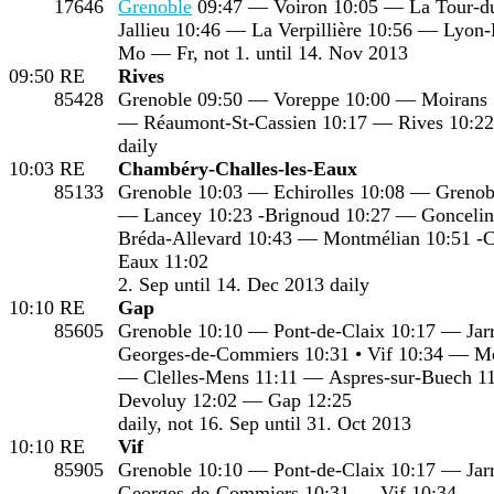
17646
Grenoble
09:47 — Voiron 10:05 — La Tour-d
Jallieu 10:46 — La Verpillière 10:56 — Lyon-
Mo — Fr, not 1. until 14. Nov 2013
09:50
RE
Rives
85428
Grenoble 09:50 — Voreppe 10:00 — Moirans 
— Réaumont-St-Cassien 10:17 — Rives 10:22
daily
10:03
RE
Chambéry-Challes-les-Eaux
85133
Grenoble 10:03 — Echirolles 10:08 — Grenobl
— Lancey 10:23 -Brignoud 10:27 — Goncelin 
Bréda-Allevard 10:43 — Montmélian 10:51 -C
Eaux 11:02
2. Sep until 14. Dec 2013 daily
10:10
RE
Gap
85605
Grenoble 10:10 — Pont-de-Claix 10:17 — Jarr
Georges-de-Commiers 10:31 • Vif 10:34 — Mo
— Clelles-Mens 11:11 — Aspres-sur-Buech 1
Devoluy 12:02 — Gap 12:25
daily, not 16. Sep until 31. Oct 2013
10:10
RE
Vif
85905
Grenoble 10:10 — Pont-de-Claix 10:17 — Jarr
Georges-de-Commiers 10:31 — Vif 10:34