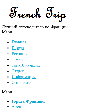
Лучший путеводитель по Франции
Menu
Главная
Города
Регионы
Замки
Топ-10 лучших
Отдых
Информация
О проекте
Menu
Города Франции:
Agen