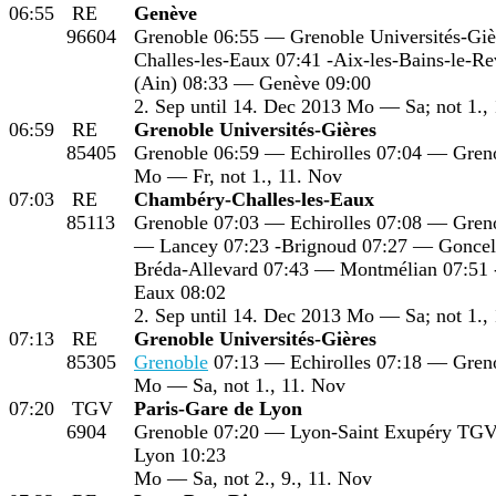
06:55
RE
Genève
96604
Grenoble 06:55 — Grenoble Universités-Gi
Challes-les-Eaux 07:41 -Aix-les-Bains-le-R
(Ain) 08:33 — Genève 09:00
2. Sep until 14. Dec 2013 Mo — Sa; not 1.,
06:59
RE
Grenoble Universités-Gières
85405
Grenoble 06:59 — Echirolles 07:04 — Greno
Mo — Fr, not 1., 11. Nov
07:03
RE
Chambéry-Challes-les-Eaux
85113
Grenoble 07:03 — Echirolles 07:08 — Greno
— Lancey 07:23 -Brignoud 07:27 — Gonceli
Bréda-Allevard 07:43 — Montmélian 07:51 
Eaux 08:02
2. Sep until 14. Dec 2013 Mo — Sa; not 1.,
07:13
RE
Grenoble Universités-Gières
85305
Grenoble
07:13 — Echirolles 07:18 — Greno
Mo — Sa, not 1., 11. Nov
07:20
TGV
Paris-Gare de Lyon
6904
Grenoble 07:20 — Lyon-Saint Exupéry TGV
Lyon 10:23
Mo — Sa, not 2., 9., 11. Nov