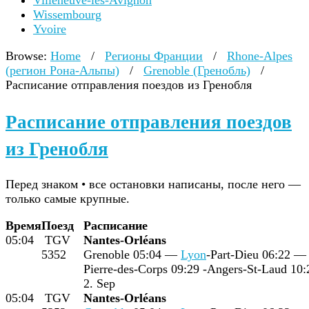
Villeneuve-lès-Avignon
Wissembourg
Yvoire
Browse:
Home
/
Регионы Франции
/
Rhone-Alpes
(регион Рона-Альпы)
/
Grenoble (Гренобль)
/
Расписание отправления поездов из Гренобля
Расписание отправления поездов
из Гренобля
Перед знаком • все остановки написаны, после него —
только самые крупные.
Время
Поезд
Расписание
05:04
TGV
Nantes-Orléans
5352
Grenoble 05:04 —
Lyon
-Part-Dieu 06:22 
Pierre-des-Corps 09:29 -Angers-St-Laud 10
2. Sep
05:04
TGV
Nantes-Orléans