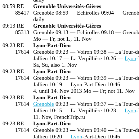
08:59
RE
Grenoble Universités-Gières
85417
Grenoble 08:59 — Echirolles 09:04 — Grenobl
daily
09:13
RE
Grenoble Universités-Gières
85313
Grenoble 09:13 — Echirolles 09:18 — Grenobl
Mo — Fr, not 1., 11. Nov
09:23
RE
Lyon-Part-Dieu
17614
Grenoble 09:23 — Voiron 09:38 — La Tour-d
Jallieu 10:17 — La Verpillière 10:26 —
Lyon
-
Sa, Su, also 1. Nov
09:23
RE
Lyon-Part-Dieu
17614
Grenoble 09:23 — Voiron 09:39 — La Tour-d
Jallieu 10:19 — Lyon-Part-Dieu 10:46
4. until 14. Nov 2013 Mo — Fr; not 11. Nov
09:23
RE
Lyon-Part-Dieu
17614
Grenoble
09:23 — Voiron 09:37 — La Tour-d
Jallieu 10:15 — La Verpillière 10:23 —
Lyon
-
11. Nov, FrenchTrip.ru
09:23
RE
Lyon-Part-Dieu
17614
Grenoble 09:23 — Voiron 09:40 — La Tour-d
Jallieu 10:20 —
Lyon
-Part-Dieu 10:46