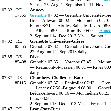
Su, not 25. Aug, 1. Sep; also 1., 11. Nov
07:32
RE
Annecy
17555
Grenoble
07:32 — Grenoble Universités-Giè
Bréda-Allevard 08:02 — Montmélian 08:10 
Eaux 08:21 — Aix-les-Bains-le-Revard 08:
— Albens 08:52 — Rumilly 09:00 —
Annec
2. Sep until 14. Dec 2013 Mo — Sa; not 1.,
07:32
RE
Grenoble Universités-Gières
85855
Grenoble 07:32 — Grenoble Universités-Giè
22. Aug until 1. Sep 2013 daily
07:35
RE
Rives
85408
Grenoble 07:35 — Voreppe 07:45 — Moiran
— Réaumont-St-Cassien 08:01 — Rives 08:
daily
07:37
RE
Chambéry-Challes-les-Eaux
85115
Grenoble 07:37 — Echirolles 07:42 — Greno
— Lancey 07:56 -Brignoud 08:00 — Gonceli
Bréda-Allevard 08:16 — Montmélian 08:23 
Eaux 08:36
2. Sep until 13. Dec 2013 Mo — Fr; not 1.,
07:47
RE
Lyon-Part-Dieu