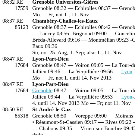
08:32
RE
Grenoble Universités-Gières
17559
Grenoble 08:32 — Echirolles 08:37 — Grenobl
Mo — Fr, not 1., 11. Nov
08:37
RE
Chambéry-Challes-les-Eaux
85123
Grenoble 08:37 — Echirolles 08:42 — Grenobl
— Lancey 08:56 -Brignoud 09:00 — Goncelin 
Bréda-Allevard 09:16 — Montmélian 09:23 -C
Eaux 09:36
Su, not 25. Aug, 1. Sep; also 1., 11. Nov
08:47
RE
Lyon-Part-Dieu
17684
Grenoble 08:47 — Voiron 09:05 — La Tour-d
Jallieu 09:46 — La Verpillière 09:56 —
Lyon
-
Mo — Fr, not 1. until 14. Nov 2013
08:47
RE
Lyon-Part-Dieu
17684
Grenoble
08:47 — Voiron 09:05 — La Tour-d
Jallieu 09:44 — La Verpillière 09:53 —
Lyon
-
4. until 14. Nov 2013 Mo — Fr; not 11. Nov
08:50
RE
St-André-le-Gaz
85318
Grenoble 08:50 — Voreppe 09:00 — Moirans 
• Réaumont-St-Cassien 09:17 — Rives 09:22
— Chabons 09:35 — Virieu-sur-Bourbre 09:4
daily