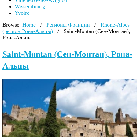
Villeneuve-lès-Avignon
Wissembourg
Yvoire
Browse:
Home
/
Регионы Франции
/
Rhone-Alpes
(регион Рона-Альпы)
/
Saint-Montan (Сен-Монтан),
Рона-Альпы
Saint-Montan (Сен-Монтан), Рона-
Альпы