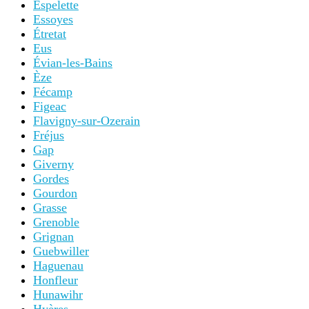
Espelette
Essoyes
Étretat
Eus
Évian-les-Bains
Èze
Fécamp
Figeac
Flavigny-sur-Ozerain
Fréjus
Gap
Giverny
Gordes
Gourdon
Grasse
Grenoble
Grignan
Guebwiller
Haguenau
Honfleur
Hunawihr