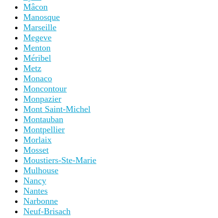
Mâcon
Manosque
Marseille
Megeve
Menton
Méribel
Metz
Monaco
Moncontour
Monpazier
Mont Saint-Michel
Montauban
Montpellier
Morlaix
Mosset
Moustiers-Ste-Marie
Mulhouse
Nancy
Nantes
Narbonne
Neuf-Brisach