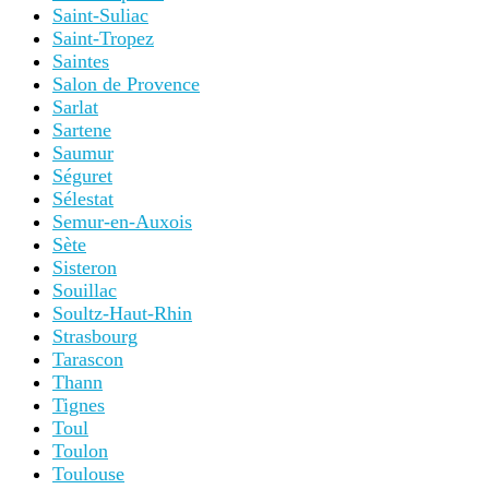
Saint-Suliac
Saint-Tropez
Saintes
Salon de Provence
Sarlat
Sartene
Saumur
Séguret
Sélestat
Semur-en-Auxois
Sète
Sisteron
Souillac
Soultz-Haut-Rhin
Strasbourg
Tarascon
Thann
Tignes
Toul
Toulon
Toulouse