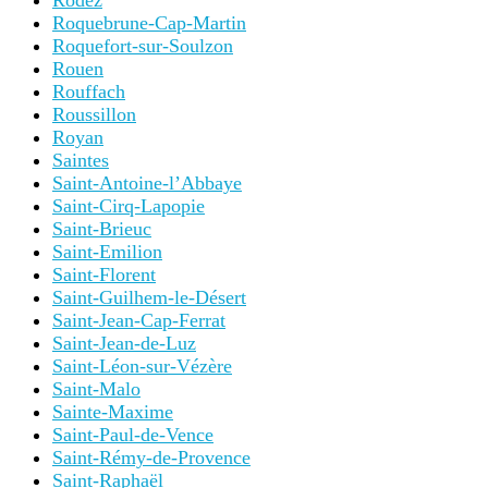
Rodez
Roquebrune-Cap-Martin
Roquefort-sur-Soulzon
Rouen
Rouffach
Roussillon
Royan
Saintes
Saint-Antoine-l’Abbaye
Saint-Cirq-Lapopie
Saint-Brieuc
Saint-Emilion
Saint-Florent
Saint-Guilhem-le-Désert
Saint-Jean-Cap-Ferrat
Saint-Jean-de-Luz
Saint-Léon-sur-Vézère
Saint-Malo
Sainte-Maxime
Saint-Paul-de-Vence
Saint-Rémy-de-Provence
Saint-Raphaël