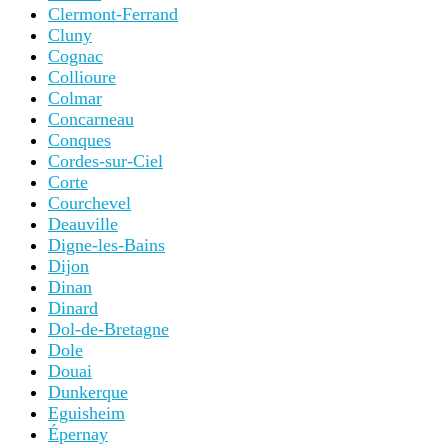
Clermont-Ferrand
Cluny
Cognac
Collioure
Colmar
Concarneau
Conques
Cordes-sur-Ciel
Corte
Courchevel
Deauville
Digne-les-Bains
Dijon
Dinan
Dinard
Dol-de-Bretagne
Dole
Douai
Dunkerque
Eguisheim
Épernay