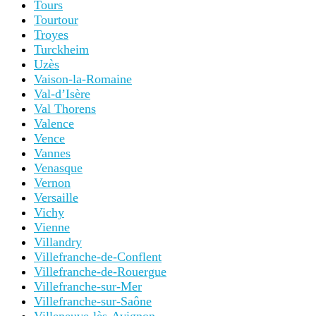
Tours
Tourtour
Troyes
Turckheim
Uzès
Vaison-la-Romaine
Val-d’Isère
Val Thorens
Valence
Vence
Vannes
Venasque
Vernon
Versaille
Vichy
Vienne
Villandry
Villefranche-de-Conflent
Villefranche-de-Rouergue
Villefranche-sur-Mer
Villefranche-sur-Saône