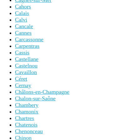
Cagnes-sur-Mer
Cahors
Calais
Calvi
Cancale
Cannes
Carcassonne
Carpentras
Cassis
Castellane
Castelnou
Cavaillon
Céret
Cernay
Châlons-en-Champagne
Chalon-sur-Saône
Chambery
Chamonix
Chartres
Chatenois
Chenonceau
Chinon