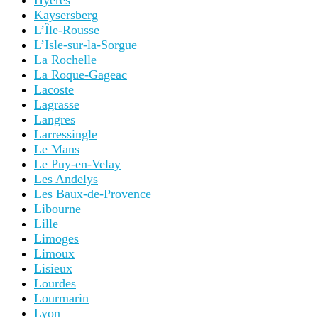
Hyères
Kaysersberg
L’Île-Rousse
L’Isle-sur-la-Sorgue
La Rochelle
La Roque-Gageac
Lacoste
Lagrasse
Langres
Larressingle
Le Mans
Le Puy-en-Velay
Les Andelys
Les Baux-de-Provence
Libourne
Lille
Limoges
Limoux
Lisieux
Lourdes
Lourmarin
Lyon