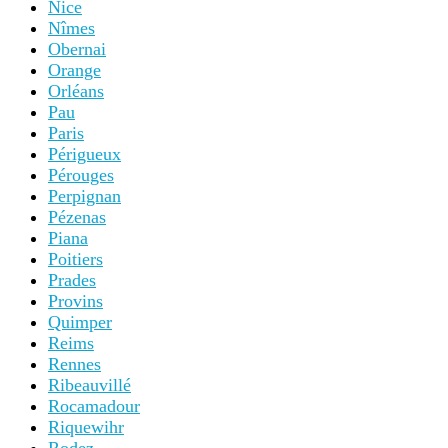
Nice
Nîmes
Obernai
Orange
Orléans
Pau
Paris
Périgueux
Pérouges
Perpignan
Pézenas
Piana
Poitiers
Prades
Provins
Quimper
Reims
Rennes
Ribeauvillé
Rocamadour
Riquewihr