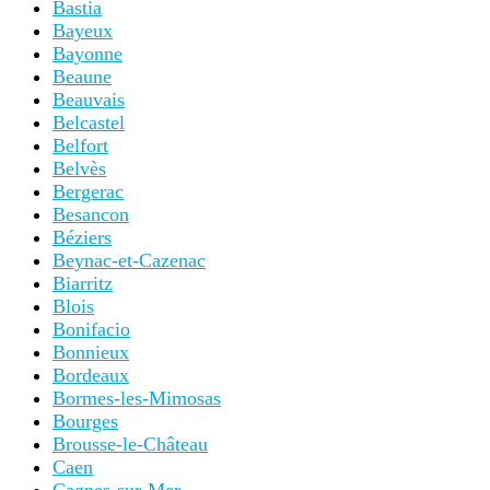
Bastia
Bayeux
Bayonne
Beaune
Beauvais
Belcastel
Belfort
Belvès
Bergerac
Besancon
Béziers
Beynac-et-Cazenac
Biarritz
Blois
Bonifacio
Bonnieux
Bordeaux
Bormes-les-Mimosas
Bourges
Brousse-le-Château
Caen