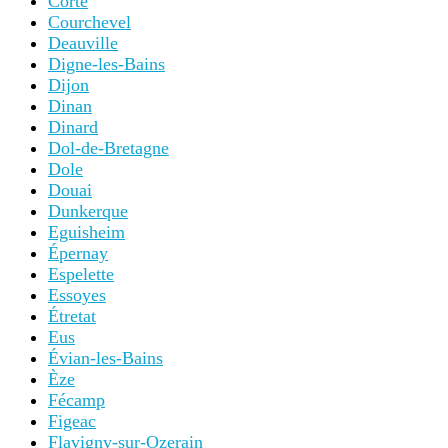
Corte
Courchevel
Deauville
Digne-les-Bains
Dijon
Dinan
Dinard
Dol-de-Bretagne
Dole
Douai
Dunkerque
Eguisheim
Épernay
Espelette
Essoyes
Étretat
Eus
Évian-les-Bains
Èze
Fécamp
Figeac
Flavigny-sur-Ozerain