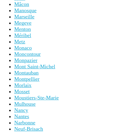
Mâcon
Manosque
Marseille
Megeve
Menton
Méribel
Metz
Monaco
Moncontour
Monpazier
Mont Saint-Michel
Montauban
Montpellier
Morlaix
Mosset
Moustiers-Ste-Marie
Mulhouse
Nancy
Nantes
Narbonne
Neuf-Brisach