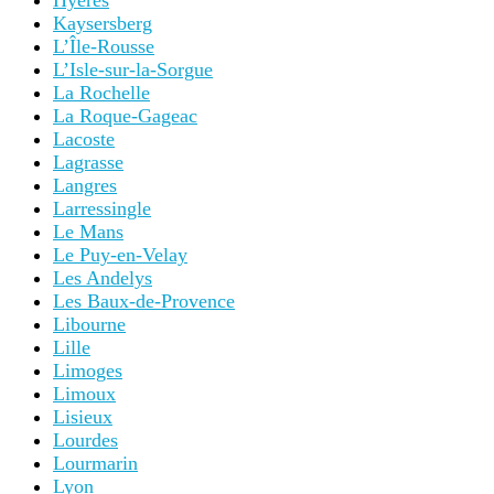
Hyères
Kaysersberg
L’Île-Rousse
L’Isle-sur-la-Sorgue
La Rochelle
La Roque-Gageac
Lacoste
Lagrasse
Langres
Larressingle
Le Mans
Le Puy-en-Velay
Les Andelys
Les Baux-de-Provence
Libourne
Lille
Limoges
Limoux
Lisieux
Lourdes
Lourmarin
Lyon