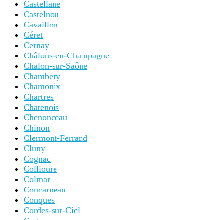
Castellane
Castelnou
Cavaillon
Céret
Cernay
Châlons-en-Champagne
Chalon-sur-Saône
Chambery
Chamonix
Chartres
Chatenois
Chenonceau
Chinon
Clermont-Ferrand
Cluny
Cognac
Collioure
Colmar
Concarneau
Conques
Cordes-sur-Ciel