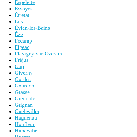
Espelette
Essoyes
Étretat
Eus
Évian-les-Bains
Èze
Fécamp
Figeac
Flavigny-sur-Ozerain
Fréjus
Gap
Giverny
Gordes
Gourdon
Grasse
Grenoble
Grignan
Guebwiller
Haguenau
Honfleur
Hunawihr