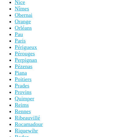
Nice
Nîmes
Obernai
Orange
Orléans
Pau
Paris
Périgueux
Pérouges
Perpignan
Pézenas
Piana
Poitiers
Prades
Provins
Quimper
Reims
Rennes
Ribeauvillé
Rocamadour
Riquewihr