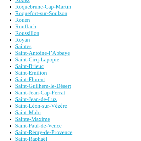
Rodez
Roquebrune-Cap-Martin
Roquefort-sur-Soulzon
Rouen
Rouffach
Roussillon
Royan
Saintes
Saint-Antoine-l’Abbaye
Saint-Cirq-Lapopie
Saint-Brieuc
Saint-Emilion
Saint-Florent
Saint-Guilhem-le-Désert
Saint-Jean-Cap-Ferrat
Saint-Jean-de-Luz
Saint-Léon-sur-Vézère
Saint-Malo
Sainte-Maxime
Saint-Paul-de-Vence
Saint-Rémy-de-Provence
Saint-Raphaël