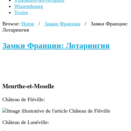
Villeneuve-lès-Avignon
Wissembourg
Yvoire
Browse:
Home
/
Замки Франции
/
Замки Франции:
Лотарингия
Замки Франции: Лотарингия
Meurthe-et-Moselle
Château de Fléville:
Château de Lunéville: