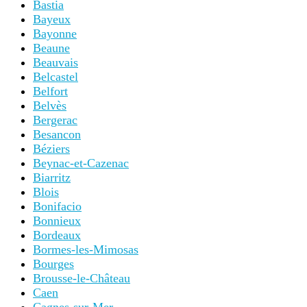
Bastia
Bayeux
Bayonne
Beaune
Beauvais
Belcastel
Belfort
Belvès
Bergerac
Besancon
Béziers
Beynac-et-Cazenac
Biarritz
Blois
Bonifacio
Bonnieux
Bordeaux
Bormes-les-Mimosas
Bourges
Brousse-le-Château
Caen