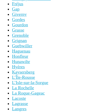
Fréjus
Gap
Giverny
Gordes
Gourdon
Grasse
Grenoble
Grignan
Guebwiller
Haguenau
Honfleur
Hunawihr
Hyères
Kaysersberg
L’Île-Rousse
L’Isle-sur-la-Sorgue
La Rochelle
La Roque-Gageac
Lacoste
Lagrasse
Langres