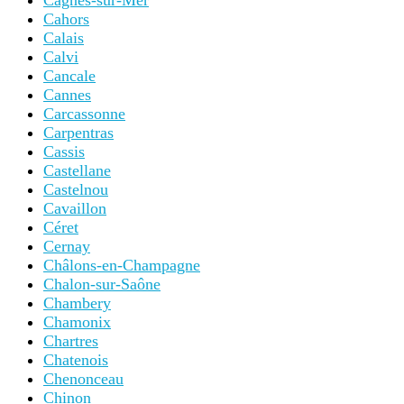
Cagnes-sur-Mer
Cahors
Calais
Calvi
Cancale
Cannes
Carcassonne
Carpentras
Cassis
Castellane
Castelnou
Cavaillon
Céret
Cernay
Châlons-en-Champagne
Chalon-sur-Saône
Chambery
Chamonix
Chartres
Chatenois
Chenonceau
Chinon