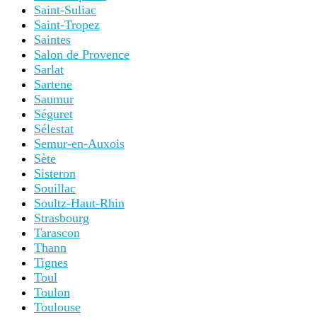
Saint-Suliac
Saint-Tropez
Saintes
Salon de Provence
Sarlat
Sartene
Saumur
Séguret
Sélestat
Semur-en-Auxois
Sète
Sisteron
Souillac
Soultz-Haut-Rhin
Strasbourg
Tarascon
Thann
Tignes
Toul
Toulon
Toulouse