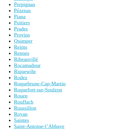
Perpignan
Pézenas
Piana
Poitiers
Prades
Provins
Quimper
Reims
Rennes
Ribeauvillé
Rocamadour
Riquewihr
Rodez
Roquebrune-Cap-Martin
Roquefort-sur-Soulzon
Rouen
Rouffach
Roussillon
Royan
Saintes
Saint-Antoine-l’Abbaye