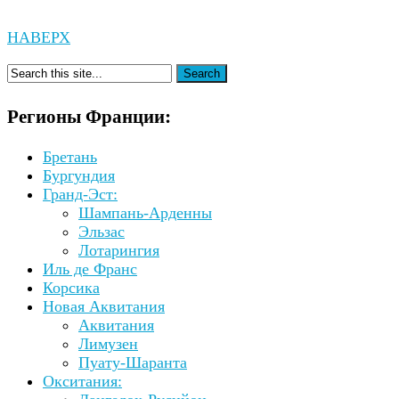
НАВЕРХ
Регионы Франции:
Бретань
Бургундия
Гранд-Эст:
Шампань-Арденны
Эльзас
Лотарингия
Иль де Франс
Корсика
Новая Аквитания
Аквитания
Лимузен
Пуату-Шаранта
Окситания: