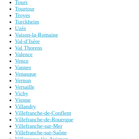
Tours
Tourtour
Troyes
Turckheim
Uzès
Vaison-la-Romaine
Val-d’Isère
Val Thorens
Valence
Vence
Vannes
Venasque
Vernon
Versaille
Vichy
Vienne
Villandry
Villefranche-de-Conflent
Villefranche-de-Rouergue
Villefranche-sur-Mer
Villefranche-sur-Saône