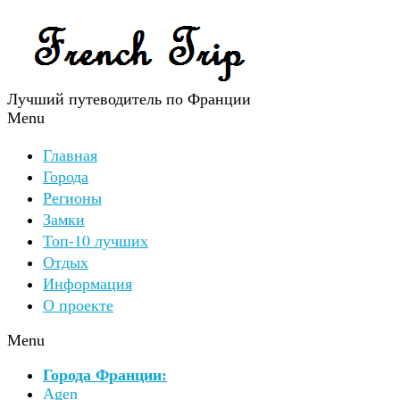
Лучший путеводитель по Франции
Menu
Главная
Города
Регионы
Замки
Топ-10 лучших
Отдых
Информация
О проекте
Menu
Города Франции:
Agen