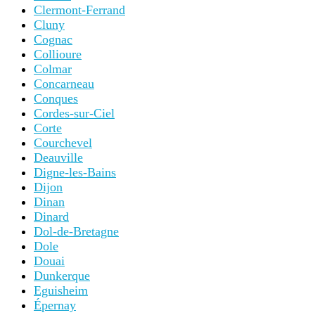
Clermont-Ferrand
Cluny
Cognac
Collioure
Colmar
Concarneau
Conques
Cordes-sur-Ciel
Corte
Courchevel
Deauville
Digne-les-Bains
Dijon
Dinan
Dinard
Dol-de-Bretagne
Dole
Douai
Dunkerque
Eguisheim
Épernay