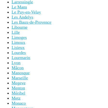
Larressingle
Le Mans
Le Puy-en-Velay
Les Andelys
Les Baux-de-Provence
Libourne
Lille
Limoges
Limoux
Lisieux
Lourdes
Lourmarin
Lyon
Mâcon
Manosque
Marseille
Megeve
Menton
Méribel
Metz
Monaco