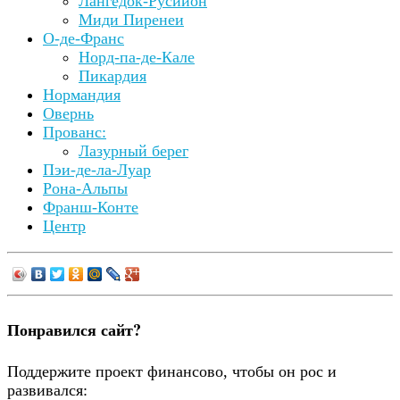
Лангедок-Русийон
Миди Пиренеи
О-де-Франс
Норд-па-де-Кале
Пикардия
Нормандия
Овернь
Прованс:
Лазурный берег
Пэи-де-ла-Луар
Рона-Альпы
Франш-Конте
Центр
Понравился сайт?
Поддержите проект финансово, чтобы он рос и
развивался: