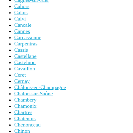
Cagnes-sur-Mer
Cahors
Calais
Calvi
Cancale
Cannes
Carcassonne
Carpentras
Cassis
Castellane
Castelnou
Cavaillon
Céret
Cernay
Châlons-en-Champagne
Chalon-sur-Saône
Chambery
Chamonix
Chartres
Chatenois
Chenonceau
Chinon