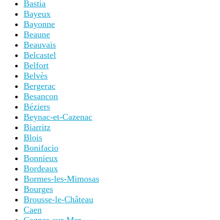
Bastia
Bayeux
Bayonne
Beaune
Beauvais
Belcastel
Belfort
Belvès
Bergerac
Besancon
Béziers
Beynac-et-Cazenac
Biarritz
Blois
Bonifacio
Bonnieux
Bordeaux
Bormes-les-Mimosas
Bourges
Brousse-le-Château
Caen