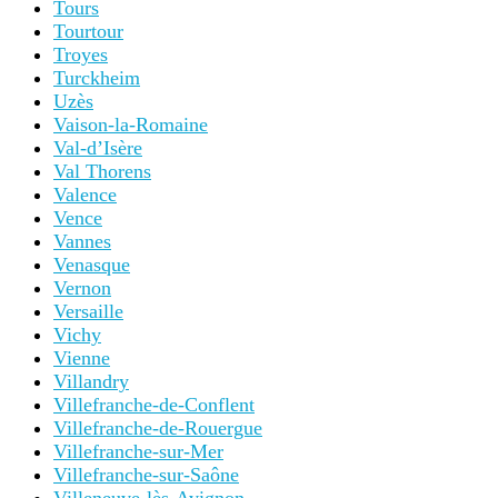
Tours
Tourtour
Troyes
Turckheim
Uzès
Vaison-la-Romaine
Val-d’Isère
Val Thorens
Valence
Vence
Vannes
Venasque
Vernon
Versaille
Vichy
Vienne
Villandry
Villefranche-de-Conflent
Villefranche-de-Rouergue
Villefranche-sur-Mer
Villefranche-sur-Saône