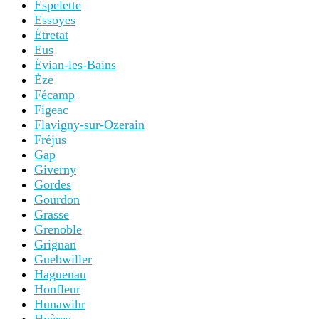
Espelette
Essoyes
Étretat
Eus
Évian-les-Bains
Èze
Fécamp
Figeac
Flavigny-sur-Ozerain
Fréjus
Gap
Giverny
Gordes
Gourdon
Grasse
Grenoble
Grignan
Guebwiller
Haguenau
Honfleur
Hunawihr