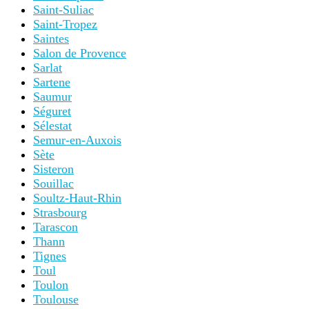
Saint-Suliac
Saint-Tropez
Saintes
Salon de Provence
Sarlat
Sartene
Saumur
Séguret
Sélestat
Semur-en-Auxois
Sète
Sisteron
Souillac
Soultz-Haut-Rhin
Strasbourg
Tarascon
Thann
Tignes
Toul
Toulon
Toulouse