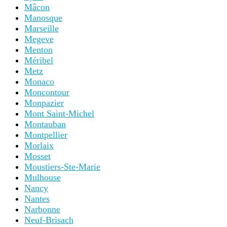
Mâcon
Manosque
Marseille
Megeve
Menton
Méribel
Metz
Monaco
Moncontour
Monpazier
Mont Saint-Michel
Montauban
Montpellier
Morlaix
Mosset
Moustiers-Ste-Marie
Mulhouse
Nancy
Nantes
Narbonne
Neuf-Brisach