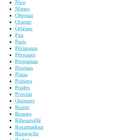
Nice
Nîmes
Obernai
Orange
Orléans
Pau
Paris
Périgueux
Pérouges
Perpignan
Pézenas
Piana
Poitiers
Prades
Provins
Quimper
Reims
Rennes
Ribeauvillé
Rocamadour
Riquewihr