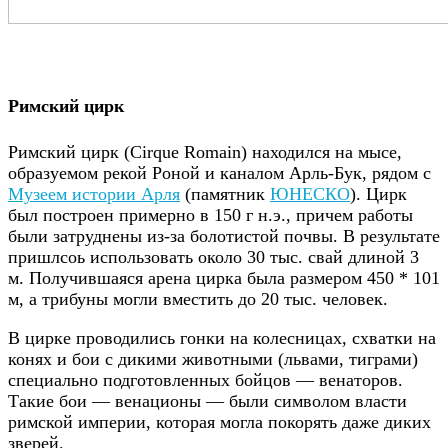
Римский цирк
Римский цирк (Cirque Romain) находился на мысе,
образуемом рекой Роной и каналом Арль-Бук, рядом с
Музеем истории Арля
(памятник
ЮНЕСКО
). Цирк
был построен примерно в 150 г н.э., причем работы
были затруднены из-за болотистой почвы. В результате
пришлсоь использовать около 30 тыс. свай длиной 3
м. Получившаяся арена цирка была размером 450 * 101
м, а трибуны могли вместить до 20 тыс. человек.
В цирке проводились гонки на колесницах, схватки на
конях и бои с дикими животными (львами, тиграми)
специально подготовленных бойцов — венаторов.
Такие бои — венационы — были символом власти
римской империи, которая могла покорять даже диких
зверей.