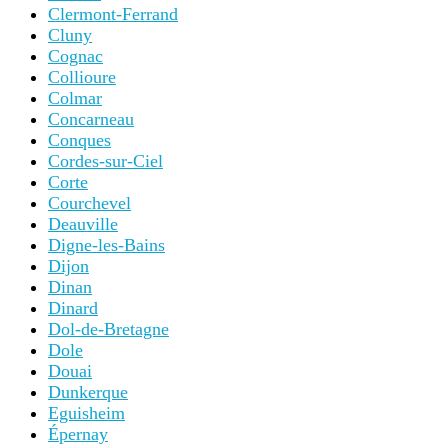
Clermont-Ferrand
Cluny
Cognac
Collioure
Colmar
Concarneau
Conques
Cordes-sur-Ciel
Corte
Courchevel
Deauville
Digne-les-Bains
Dijon
Dinan
Dinard
Dol-de-Bretagne
Dole
Douai
Dunkerque
Eguisheim
Épernay