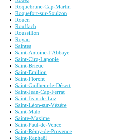
Rodez
Roquebrune-Cap-Martin
Roquefort-sur-Soulzon
Rouen
Rouffach
Roussillon
Royan
Saintes
Saint-Antoine-l’Abbaye
Saint-Cirq-Lapopie
Saint-Brieuc
Saint-Emilion
Saint-Florent
Saint-Guilhem-le-Désert
Saint-Jean-Cap-Ferrat
Saint-Jean-de-Luz
Saint-Léon-sur-Vézère
Saint-Malo
Sainte-Maxime
Saint-Paul-de-Vence
Saint-Rémy-de-Provence
Saint-Raphaël