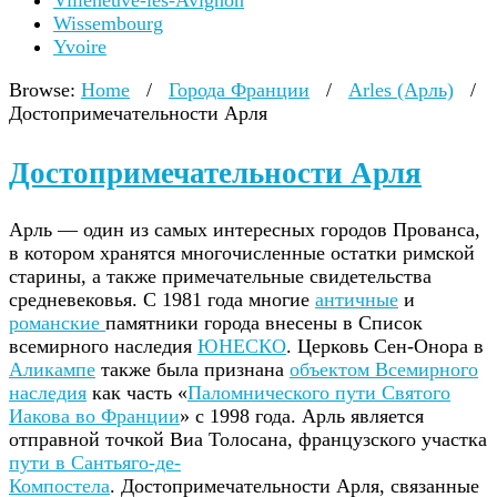
Villeneuve-lès-Avignon
Wissembourg
Yvoire
Browse:
Home
/
Города Франции
/
Arles (Арль)
/
Достопримечательности Арля
Достопримечательности Арля
Арль — один из самых интересных городов Прованса,
в котором хранятся многочисленные остатки римской
старины, а также примечательные свидетельства
средневековья. С 1981 года многие
античные
и
романские
памятники города внесены в Список
всемирного наследия
ЮНЕСКО
. Церковь Сен-Онора в
Аликампе
также была признана
объектом Всемирного
наследия
как часть «
Паломнического пути Святого
Иакова во Франции
» с 1998 года. Арль является
отправной точкой Виа Толосана, французского участка
пути в Сантьяго-де-
Компостела
. Достопримечательности Арля, связанные