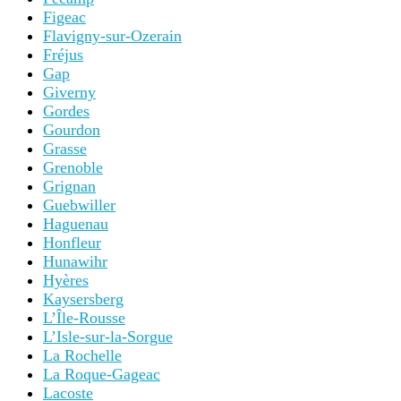
Figeac
Flavigny-sur-Ozerain
Fréjus
Gap
Giverny
Gordes
Gourdon
Grasse
Grenoble
Grignan
Guebwiller
Haguenau
Honfleur
Hunawihr
Hyères
Kaysersberg
L’Île-Rousse
L’Isle-sur-la-Sorgue
La Rochelle
La Roque-Gageac
Lacoste