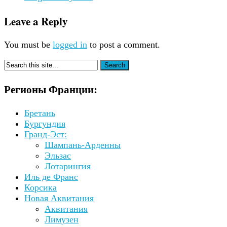
Leave a Reply
You must be
logged in
to post a comment.
Регионы Франции:
Бретань
Бургундия
Гранд-Эст:
Шампань-Арденны
Эльзас
Лотарингия
Иль де Франс
Корсика
Новая Аквитания
Аквитания
Лимузен