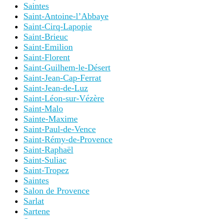
Saintes
Saint-Antoine-l’Abbaye
Saint-Cirq-Lapopie
Saint-Brieuc
Saint-Emilion
Saint-Florent
Saint-Guilhem-le-Désert
Saint-Jean-Cap-Ferrat
Saint-Jean-de-Luz
Saint-Léon-sur-Vézère
Saint-Malo
Sainte-Maxime
Saint-Paul-de-Vence
Saint-Rémy-de-Provence
Saint-Raphaël
Saint-Suliac
Saint-Tropez
Saintes
Salon de Provence
Sarlat
Sartene