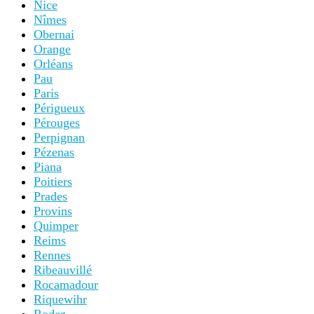
Nice
Nîmes
Obernai
Orange
Orléans
Pau
Paris
Périgueux
Pérouges
Perpignan
Pézenas
Piana
Poitiers
Prades
Provins
Quimper
Reims
Rennes
Ribeauvillé
Rocamadour
Riquewihr