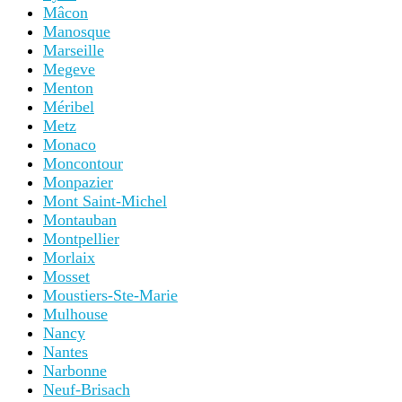
Mâcon
Manosque
Marseille
Megeve
Menton
Méribel
Metz
Monaco
Moncontour
Monpazier
Mont Saint-Michel
Montauban
Montpellier
Morlaix
Mosset
Moustiers-Ste-Marie
Mulhouse
Nancy
Nantes
Narbonne
Neuf-Brisach