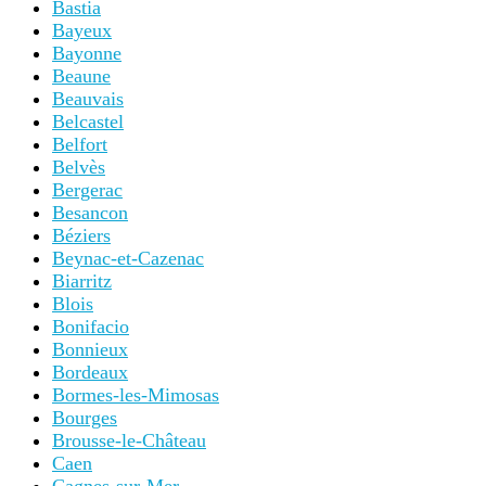
Bastia
Bayeux
Bayonne
Beaune
Beauvais
Belcastel
Belfort
Belvès
Bergerac
Besancon
Béziers
Beynac-et-Cazenac
Biarritz
Blois
Bonifacio
Bonnieux
Bordeaux
Bormes-les-Mimosas
Bourges
Brousse-le-Château
Caen