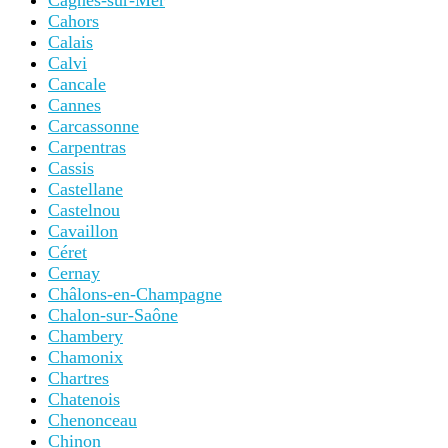
Cagnes-sur-Mer
Cahors
Calais
Calvi
Cancale
Cannes
Carcassonne
Carpentras
Cassis
Castellane
Castelnou
Cavaillon
Céret
Cernay
Châlons-en-Champagne
Chalon-sur-Saône
Chambery
Chamonix
Chartres
Chatenois
Chenonceau
Chinon