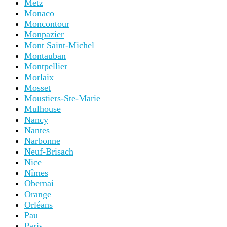
Metz
Monaco
Moncontour
Monpazier
Mont Saint-Michel
Montauban
Montpellier
Morlaix
Mosset
Moustiers-Ste-Marie
Mulhouse
Nancy
Nantes
Narbonne
Neuf-Brisach
Nice
Nîmes
Obernai
Orange
Orléans
Pau
Paris