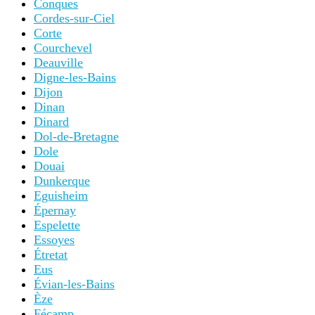
Conques
Cordes-sur-Ciel
Corte
Courchevel
Deauville
Digne-les-Bains
Dijon
Dinan
Dinard
Dol-de-Bretagne
Dole
Douai
Dunkerque
Eguisheim
Épernay
Espelette
Essoyes
Étretat
Eus
Évian-les-Bains
Èze
Fécamp