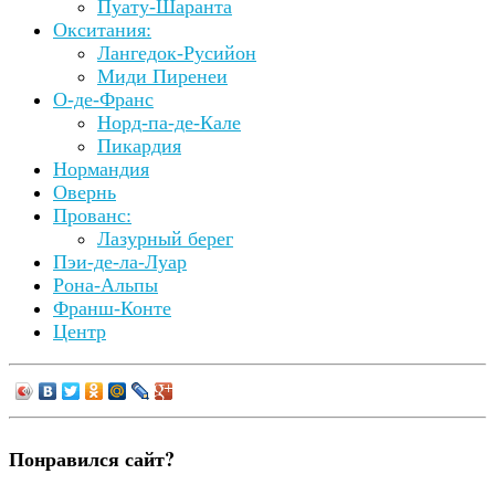
Пуату-Шаранта
Окситания:
Лангедок-Русийон
Миди Пиренеи
О-де-Франс
Норд-па-де-Кале
Пикардия
Нормандия
Овернь
Прованс:
Лазурный берег
Пэи-де-ла-Луар
Рона-Альпы
Франш-Конте
Центр
Понравился сайт?