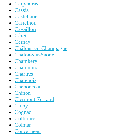
Carpentras
Cassis
Castellane
Castelnou
Cavaillon
Céret
Cernay
Châlons-en-Champagne
Chalon-sur-Saône
Chambery
Chamonix
Chartres
Chatenois
Chenonceau
Chinon
Clermont-Ferrand
Cluny
Cognac
Collioure
Colmar
Concarneau