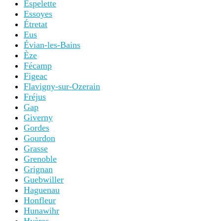
Espelette
Essoyes
Étretat
Eus
Évian-les-Bains
Èze
Fécamp
Figeac
Flavigny-sur-Ozerain
Fréjus
Gap
Giverny
Gordes
Gourdon
Grasse
Grenoble
Grignan
Guebwiller
Haguenau
Honfleur
Hunawihr