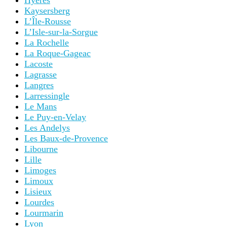
Hyères
Kaysersberg
L’Île-Rousse
L’Isle-sur-la-Sorgue
La Rochelle
La Roque-Gageac
Lacoste
Lagrasse
Langres
Larressingle
Le Mans
Le Puy-en-Velay
Les Andelys
Les Baux-de-Provence
Libourne
Lille
Limoges
Limoux
Lisieux
Lourdes
Lourmarin
Lyon