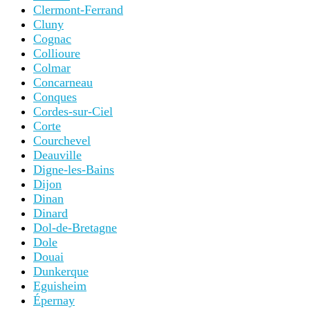
Clermont-Ferrand
Cluny
Cognac
Collioure
Colmar
Concarneau
Conques
Cordes-sur-Ciel
Corte
Courchevel
Deauville
Digne-les-Bains
Dijon
Dinan
Dinard
Dol-de-Bretagne
Dole
Douai
Dunkerque
Eguisheim
Épernay