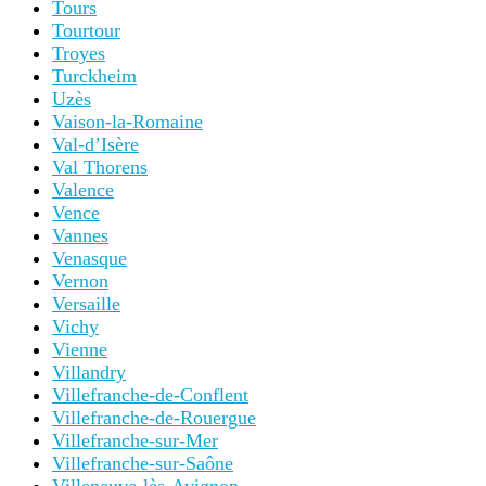
Tours
Tourtour
Troyes
Turckheim
Uzès
Vaison-la-Romaine
Val-d’Isère
Val Thorens
Valence
Vence
Vannes
Venasque
Vernon
Versaille
Vichy
Vienne
Villandry
Villefranche-de-Conflent
Villefranche-de-Rouergue
Villefranche-sur-Mer
Villefranche-sur-Saône