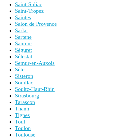
Saint-Suliac
Saint-Tropez
Saintes
Salon de Provence
Sarlat
Sartene
Saumur
Séguret
Sélestat
Semur-en-Auxois
Sète
Sisteron
Souillac
Soultz-Haut-Rhin
Strasbourg
Tarascon
Thann
Tignes
Toul
Toulon
Toulouse