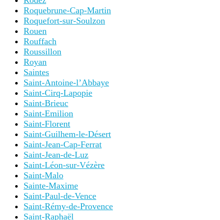
Rodez
Roquebrune-Cap-Martin
Roquefort-sur-Soulzon
Rouen
Rouffach
Roussillon
Royan
Saintes
Saint-Antoine-l’Abbaye
Saint-Cirq-Lapopie
Saint-Brieuc
Saint-Emilion
Saint-Florent
Saint-Guilhem-le-Désert
Saint-Jean-Cap-Ferrat
Saint-Jean-de-Luz
Saint-Léon-sur-Vézère
Saint-Malo
Sainte-Maxime
Saint-Paul-de-Vence
Saint-Rémy-de-Provence
Saint-Raphaël