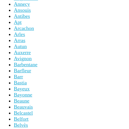
Annecy
Ansouis
Antibes
Apt
Arcachon
Arles
Arras
Autun
Auxerre
Avignon
Barbentane
Barfleur
Barr
Bastia
Bayeux
Bayonne
Beaune
Beauvais
Belcastel
Belfort
Belvès