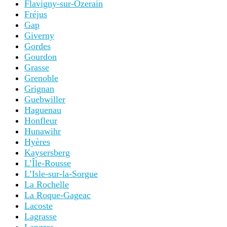
Flavigny-sur-Ozerain
Fréjus
Gap
Giverny
Gordes
Gourdon
Grasse
Grenoble
Grignan
Guebwiller
Haguenau
Honfleur
Hunawihr
Hyères
Kaysersberg
L’Île-Rousse
L’Isle-sur-la-Sorgue
La Rochelle
La Roque-Gageac
Lacoste
Lagrasse