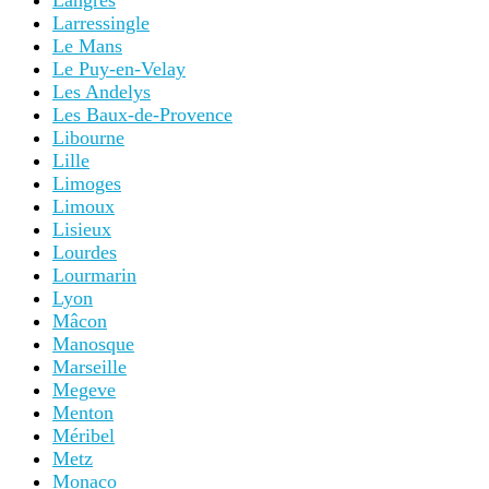
Langres
Larressingle
Le Mans
Le Puy-en-Velay
Les Andelys
Les Baux-de-Provence
Libourne
Lille
Limoges
Limoux
Lisieux
Lourdes
Lourmarin
Lyon
Mâcon
Manosque
Marseille
Megeve
Menton
Méribel
Metz
Monaco