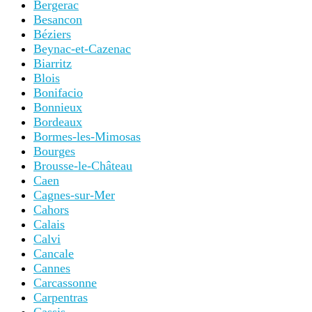
Bergerac
Besancon
Béziers
Beynac-et-Cazenac
Biarritz
Blois
Bonifacio
Bonnieux
Bordeaux
Bormes-les-Mimosas
Bourges
Brousse-le-Château
Caen
Cagnes-sur-Mer
Cahors
Calais
Calvi
Cancale
Cannes
Carcassonne
Carpentras