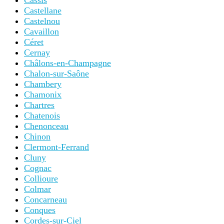
Cassis
Castellane
Castelnou
Cavaillon
Céret
Cernay
Châlons-en-Champagne
Chalon-sur-Saône
Chambery
Chamonix
Chartres
Chatenois
Chenonceau
Chinon
Clermont-Ferrand
Cluny
Cognac
Collioure
Colmar
Concarneau
Conques
Cordes-sur-Ciel