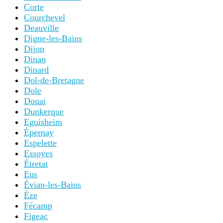
Corte
Courchevel
Deauville
Digne-les-Bains
Dijon
Dinan
Dinard
Dol-de-Bretagne
Dole
Douai
Dunkerque
Eguisheim
Épernay
Espelette
Essoyes
Étretat
Eus
Évian-les-Bains
Èze
Fécamp
Figeac