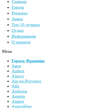
Главная
Города
Регионы
Замки
Топ-10 лучших
Отдых
Информация
О проекте
Menu
Города Франции:
Agen
Ainhoa
Ajacco
Aix-en-Provence
Albi
Amboise
Amiens
Angers
Angoulême