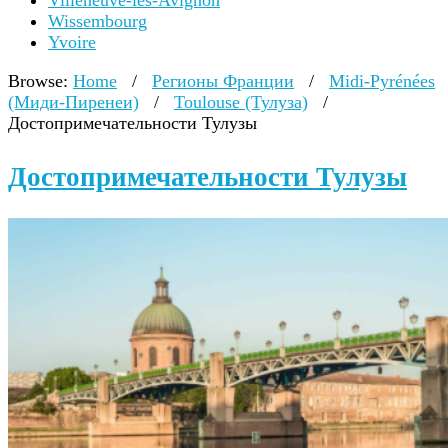
Villeneuve-lès-Avignon
Wissembourg
Yvoire
Browse:
Home
/
Регионы Франции
/
Midi-Pyrénées
(Миди-Пиренеи)
/
Toulouse (Тулуза)
/
Достопримечательности Тулузы
Достопримечательности Тулузы