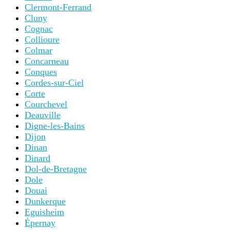
Clermont-Ferrand
Cluny
Cognac
Collioure
Colmar
Concarneau
Conques
Cordes-sur-Ciel
Corte
Courchevel
Deauville
Digne-les-Bains
Dijon
Dinan
Dinard
Dol-de-Bretagne
Dole
Douai
Dunkerque
Eguisheim
Épernay