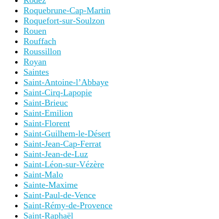
Rodez
Roquebrune-Cap-Martin
Roquefort-sur-Soulzon
Rouen
Rouffach
Roussillon
Royan
Saintes
Saint-Antoine-l’Abbaye
Saint-Cirq-Lapopie
Saint-Brieuc
Saint-Emilion
Saint-Florent
Saint-Guilhem-le-Désert
Saint-Jean-Cap-Ferrat
Saint-Jean-de-Luz
Saint-Léon-sur-Vézère
Saint-Malo
Sainte-Maxime
Saint-Paul-de-Vence
Saint-Rémy-de-Provence
Saint-Raphaël