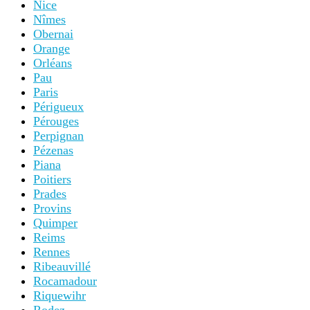
Nice
Nîmes
Obernai
Orange
Orléans
Pau
Paris
Périgueux
Pérouges
Perpignan
Pézenas
Piana
Poitiers
Prades
Provins
Quimper
Reims
Rennes
Ribeauvillé
Rocamadour
Riquewihr