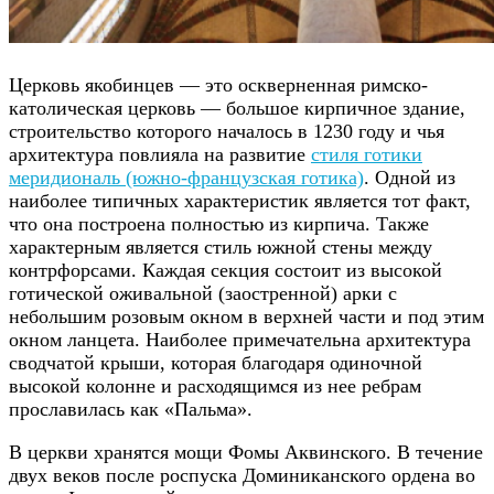
Церковь якобинцев — это оскверненная римско-
католическая церковь — большое кирпичное здание,
строительство которого началось в 1230 году и чья
архитектура повлияла на развитие
стиля готики
меридиональ (южно-французская готика)
. Одной из
наиболее типичных характеристик является тот факт,
что она построена полностью из кирпича. Также
характерным является стиль южной стены между
контрфорсами. Каждая секция состоит из высокой
готической оживальной (заостренной) арки с
небольшим розовым окном в верхней части и под этим
окном ланцета. Наиболее примечательна архитектура
сводчатой крыши, которая благодаря одиночной
высокой колонне и расходящимся из нее ребрам
прославилась как «Пальма».
В церкви хранятся мощи Фомы Аквинского. В течение
двух веков после роспуска Доминиканского ордена во