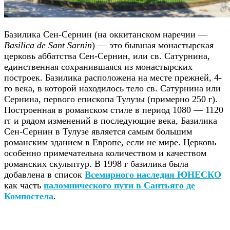
Базилика Сен-Сернин (на оккитанском наречии —
Basilica de Sant Sarnin
) — это бывшая монастырская
церковь аббатства Сен-Сернин, или св. Сатурнина,
единственная сохранившаяся из монастырских
построек. Базилика расположена на месте прежней, 4-
го века, в которой находилось тело св. Сатурнина или
Сернина, первого епископа Тулузы (примерно 250 г).
Построенная в романском стиле в период 1080 — 1120
гг и рядом изменений в последующие века, Базилика
Сен-Сернин в Тулузе является самым большим
романским зданием в Европе, если не мире. Церковь
особенно примечательна количеством и качеством
романских скульптур. В 1998 г базилика была
добавлена в список
Всемирного наследия ЮНЕСКО
как часть
паломнического пути в Сантьяго де
Компостела
.