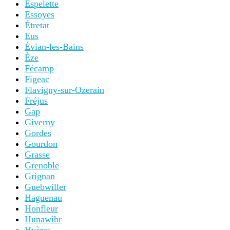
Espelette
Essoyes
Étretat
Eus
Évian-les-Bains
Èze
Fécamp
Figeac
Flavigny-sur-Ozerain
Fréjus
Gap
Giverny
Gordes
Gourdon
Grasse
Grenoble
Grignan
Guebwiller
Haguenau
Honfleur
Hunawihr