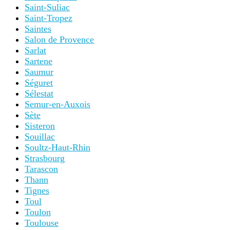
Saint-Suliac
Saint-Tropez
Saintes
Salon de Provence
Sarlat
Sartene
Saumur
Séguret
Sélestat
Semur-en-Auxois
Sète
Sisteron
Souillac
Soultz-Haut-Rhin
Strasbourg
Tarascon
Thann
Tignes
Toul
Toulon
Toulouse