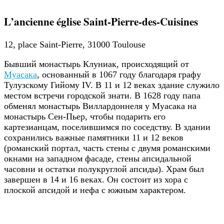
L’ancienne église Saint-Pierre-des-Cuisines
12, place Saint-Pierre, 31000 Toulouse
Бывший монастырь Клуниак, происходящий от
Муасака
, основанный в 1067 году благодаря графу
Тулузскому Гийому IV. В 11 и 12 веках здание служило
местом встречи городской знати. В 1628 году папа
обменял монастырь Виллардоннеля у Муасака на
монастырь Сен-Пьер, чтобы подарить его
картезианцам, поселившимся по соседству. В здании
сохранились важные памятники 11 и 12 веков
(романский портал, часть стены с двумя романскими
окнами на западном фасаде, стены апсидальной
часовни и остатки полукруглой апсиды). Храм был
завершен в 14 и 16 веках. Он состоит из хора с
плоской апсидой и нефа с южным характером.