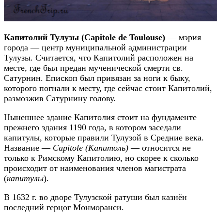
Капитолий Тулузы (Capitole de Toulouse)
— мэрия
города — центр муниципальной администрации
Тулузы. Считается, что Капитолий расположен на
месте, где был предан мученической смерти св.
Сатурнин. Епископ был привязан за ноги к быку,
которого погнали к месту, где сейчас стоит Капитолий,
размозжив Сатурнину голову.
Нынешнее здание Капитолия стоит на фундаменте
прежнего здания 1190 года, в котором заседали
капитулы, которые правили Тулузой в Средние века.
Название —
Capitole (Капитоль)
— относится не
только к Римскому Капитолию, но скорее к сколько
происходит от наименования членов магистрата
(
капитулы
).
В 1632 г. во дворе Тулузской ратуши был казнён
последний герцог Монморанси.