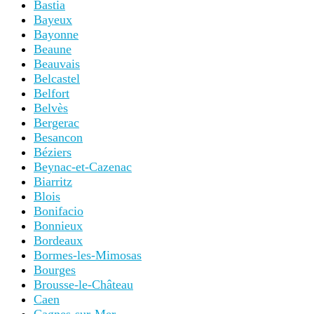
Bastia
Bayeux
Bayonne
Beaune
Beauvais
Belcastel
Belfort
Belvès
Bergerac
Besancon
Béziers
Beynac-et-Cazenac
Biarritz
Blois
Bonifacio
Bonnieux
Bordeaux
Bormes-les-Mimosas
Bourges
Brousse-le-Château
Caen