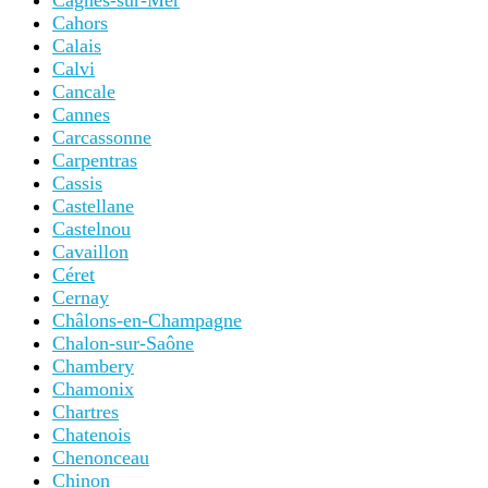
Cagnes-sur-Mer
Cahors
Calais
Calvi
Cancale
Cannes
Carcassonne
Carpentras
Cassis
Castellane
Castelnou
Cavaillon
Céret
Cernay
Châlons-en-Champagne
Chalon-sur-Saône
Chambery
Chamonix
Chartres
Chatenois
Chenonceau
Chinon