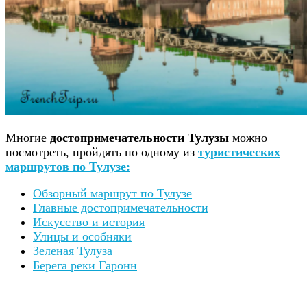
Многие
достопримечательности Тулузы
можно
посмотреть, пройдять по одному из
туристических
маршрутов по Тулузе:
Обзорный маршрут по Тулузе
Главные достопримечательности
Искусство и история
Улицы и особняки
Зеленая Тулуза
Берега реки Гаронн