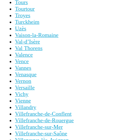
Tours
Tourtour
Troyes
Turckheim
Uzès
Vaison-la-Romaine
Val-d’Isère
Val Thorens
Valence
Vence
Vannes
Venasque
Vernon
Versaille
Vichy
Vienne
Villandry
Villefranche-de-Conflent
Villefranche-de-Rouergue
Villefranche-sur-Mer
Villefranche-sur-Saône