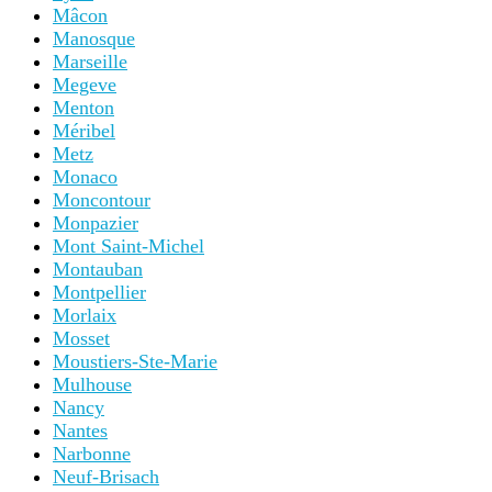
Mâcon
Manosque
Marseille
Megeve
Menton
Méribel
Metz
Monaco
Moncontour
Monpazier
Mont Saint-Michel
Montauban
Montpellier
Morlaix
Mosset
Moustiers-Ste-Marie
Mulhouse
Nancy
Nantes
Narbonne
Neuf-Brisach