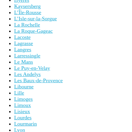
Hyères
Kaysersberg
L’Île-Rousse
L’Isle-sur-la-Sorgue
La Rochelle
La Roque-Gageac
Lacoste
Lagrasse
Langres
Larressingle
Le Mans
Le Puy-en-Velay
Les Andelys
Les Baux-de-Provence
Libourne
Lille
Limoges
Limoux
Lisieux
Lourdes
Lourmarin
Lyon