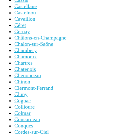
Cassis
Castellane
Castelnou
Cavaillon
Céret
Cernay
Châlons-en-Champagne
Chalon-sur-Saône
Chambery
Chamonix
Chartres
Chatenois
Chenonceau
Chinon
Clermont-Ferrand
Cluny
Cognac
Collioure
Colmar
Concarneau
Conques
Cordes-sur-Ciel