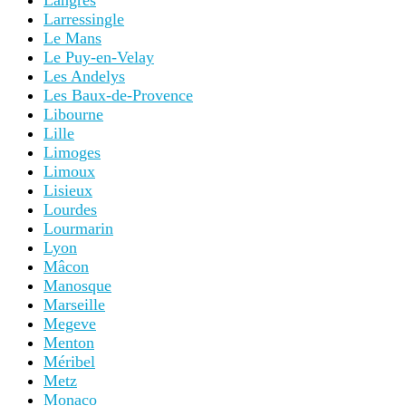
Langres
Larressingle
Le Mans
Le Puy-en-Velay
Les Andelys
Les Baux-de-Provence
Libourne
Lille
Limoges
Limoux
Lisieux
Lourdes
Lourmarin
Lyon
Mâcon
Manosque
Marseille
Megeve
Menton
Méribel
Metz
Monaco