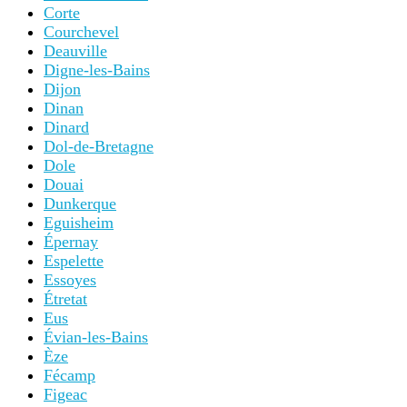
Corte
Courchevel
Deauville
Digne-les-Bains
Dijon
Dinan
Dinard
Dol-de-Bretagne
Dole
Douai
Dunkerque
Eguisheim
Épernay
Espelette
Essoyes
Étretat
Eus
Évian-les-Bains
Èze
Fécamp
Figeac