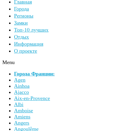
Главная
Города
Регионы
Замки
Топ-10 лучших
Отдых
Информация
О проекте
Menu
Города Франции:
Agen
Ainhoa
Ajacco
Aix-en-Provence
Albi
Amboise
Amiens
Angers
Angoulême