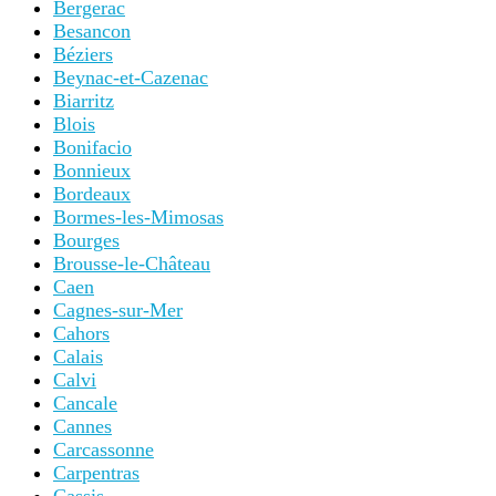
Bergerac
Besancon
Béziers
Beynac-et-Cazenac
Biarritz
Blois
Bonifacio
Bonnieux
Bordeaux
Bormes-les-Mimosas
Bourges
Brousse-le-Château
Caen
Cagnes-sur-Mer
Cahors
Calais
Calvi
Cancale
Cannes
Carcassonne
Carpentras