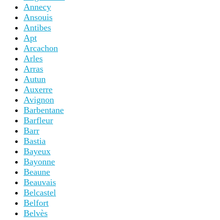
Annecy
Ansouis
Antibes
Apt
Arcachon
Arles
Arras
Autun
Auxerre
Avignon
Barbentane
Barfleur
Barr
Bastia
Bayeux
Bayonne
Beaune
Beauvais
Belcastel
Belfort
Belvès