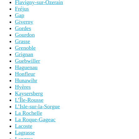
Flavigny-sur-Ozerain
Fréjus
Gap
Giverny
Gordes
Gourdon
Grasse
Grenoble
Grignan
Guebwiller
Haguenau
Honfleur
Hunawihr
Hyères
Kaysersberg
L’Île-Rousse
L’Isle-sur-la-Sorgue
La Rochelle
La Roque-Gageac
Lacoste
Lagrasse