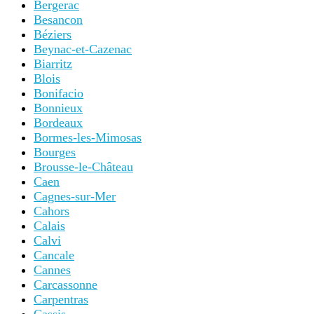
Bergerac
Besancon
Béziers
Beynac-et-Cazenac
Biarritz
Blois
Bonifacio
Bonnieux
Bordeaux
Bormes-les-Mimosas
Bourges
Brousse-le-Château
Caen
Cagnes-sur-Mer
Cahors
Calais
Calvi
Cancale
Cannes
Carcassonne
Carpentras