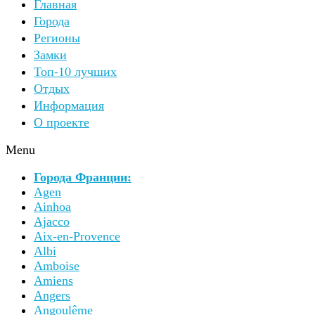
Главная
Города
Регионы
Замки
Топ-10 лучших
Отдых
Информация
О проекте
Menu
Города Франции:
Agen
Ainhoa
Ajacco
Aix-en-Provence
Albi
Amboise
Amiens
Angers
Angoulême