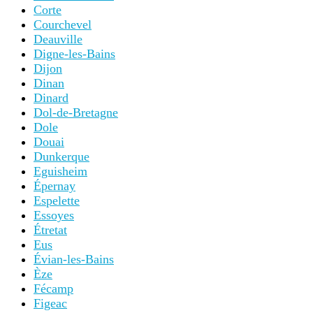
Corte
Courchevel
Deauville
Digne-les-Bains
Dijon
Dinan
Dinard
Dol-de-Bretagne
Dole
Douai
Dunkerque
Eguisheim
Épernay
Espelette
Essoyes
Étretat
Eus
Évian-les-Bains
Èze
Fécamp
Figeac