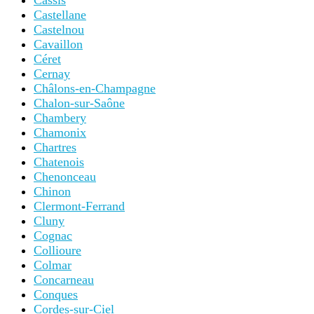
Cassis
Castellane
Castelnou
Cavaillon
Céret
Cernay
Châlons-en-Champagne
Chalon-sur-Saône
Chambery
Chamonix
Chartres
Chatenois
Chenonceau
Chinon
Clermont-Ferrand
Cluny
Cognac
Collioure
Colmar
Concarneau
Conques
Cordes-sur-Ciel