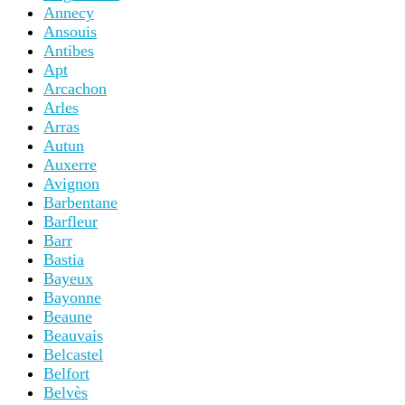
Annecy
Ansouis
Antibes
Apt
Arcachon
Arles
Arras
Autun
Auxerre
Avignon
Barbentane
Barfleur
Barr
Bastia
Bayeux
Bayonne
Beaune
Beauvais
Belcastel
Belfort
Belvès