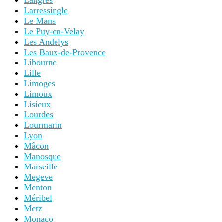
Langres
Larressingle
Le Mans
Le Puy-en-Velay
Les Andelys
Les Baux-de-Provence
Libourne
Lille
Limoges
Limoux
Lisieux
Lourdes
Lourmarin
Lyon
Mâcon
Manosque
Marseille
Megeve
Menton
Méribel
Metz
Monaco