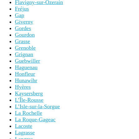
Flavigny-sur-Ozerain
Fréjus
Gap
Giverny
Gordes
Gourdon
Grasse
Grenoble
Grignan
Guebwiller
Haguenau
Honfleur
Hunawihr
Hyères
Kaysersberg
L’Île-Rousse
L’Isle-sur-la-Sorgue
La Rochelle
La Roque-Gageac
Lacoste
Lagrasse