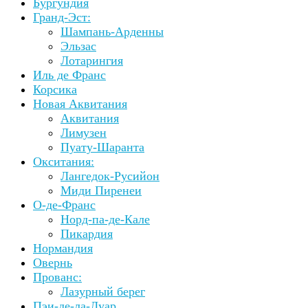
Бургундия
Гранд-Эст:
Шампань-Арденны
Эльзас
Лотарингия
Иль де Франс
Корсика
Новая Аквитания
Аквитания
Лимузен
Пуату-Шаранта
Окситания:
Лангедок-Русийон
Миди Пиренеи
О-де-Франс
Норд-па-де-Кале
Пикардия
Нормандия
Овернь
Прованс:
Лазурный берег
Пэи-де-ла-Луар