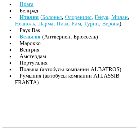
Прага
Белград
Италия
(
Болонья
,
Флоренция
,
Генуя
,
Милан
,
Неаполь
,
Парма
,
Пиза
,
Рим
,
Турин
,
Верона
)
Pays Bas
Бельгия
(Антверпен, Брюссель)
Марокко
Венгрия
Амстердам
Португалия
Польша (автобусы компании ALBATROS)
Румыния (автобусы компании ATLASSIB
FRANTA)