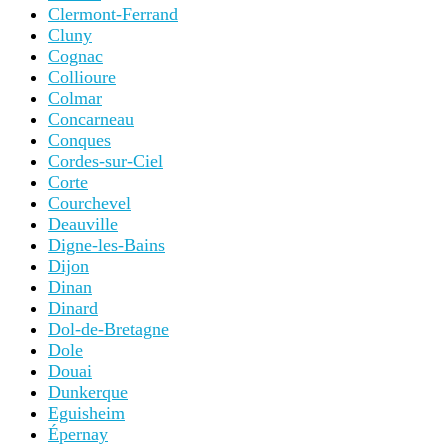
Clermont-Ferrand
Cluny
Cognac
Collioure
Colmar
Concarneau
Conques
Cordes-sur-Ciel
Corte
Courchevel
Deauville
Digne-les-Bains
Dijon
Dinan
Dinard
Dol-de-Bretagne
Dole
Douai
Dunkerque
Eguisheim
Épernay