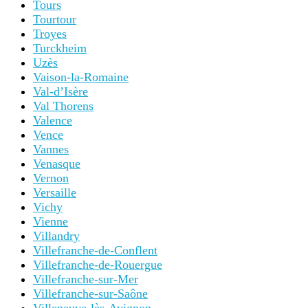
Tours
Tourtour
Troyes
Turckheim
Uzès
Vaison-la-Romaine
Val-d’Isère
Val Thorens
Valence
Vence
Vannes
Venasque
Vernon
Versaille
Vichy
Vienne
Villandry
Villefranche-de-Conflent
Villefranche-de-Rouergue
Villefranche-sur-Mer
Villefranche-sur-Saône