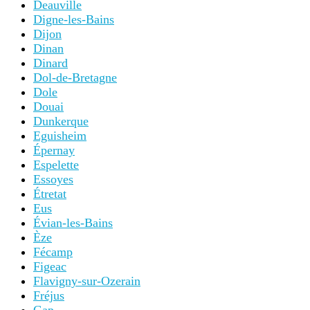
Deauville
Digne-les-Bains
Dijon
Dinan
Dinard
Dol-de-Bretagne
Dole
Douai
Dunkerque
Eguisheim
Épernay
Espelette
Essoyes
Étretat
Eus
Évian-les-Bains
Èze
Fécamp
Figeac
Flavigny-sur-Ozerain
Fréjus