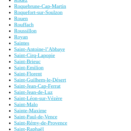
Rodez
Roquebrune-Cap-Martin
Roquefort-sur-Soulzon
Rouen
Rouffach
Roussillon
Royan
Saintes
Saint-Antoine-l’Abbaye
Saint-Cirq-Lapopie
Saint-Brieuc
Saint-Emilion
Saint-Florent
Saint-Guilhem-le-Désert
Saint-Jean-Cap-Ferrat
Saint-Jean-de-Luz
Saint-Léon-sur-Vézère
Saint-Malo
Sainte-Maxime
Saint-Paul-de-Vence
Saint-Rémy-de-Provence
Saint-Raphaël