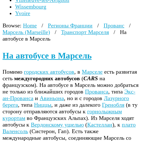
Villeneuve-lès-Avignon
Wissembourg
Yvoire
Browse:
Home
/
Регионы Франции
/
Прованс
/
Марсель (Marseille)
/
Транспорт Марселя
/
На
автобусе в Марсель
На автобусе в Марсель
Помимо
городских автобусов
, в
Марселе
есть развитая
сеть
междугородних автобусов
(
CARS
на
французском). На автобусе в Марсель можно добраться
не только из ближайших городов
Прованса
, типа
Экс-
ан-Прованса
и
Авиньона
, но и с городов
Лазурного
берега
, типа
Ниццы
, и даже из далекого
Гренобля
(в ту
сторону отправляются автобусы к
горнолыжным
курортам
во Французских Альпах). Из Марселя ходят
автобусы к
Вердонскому ущелью
(
Кастеллан
), к
плато
Валенсоль
(Систерон, Гап). Есть также
международные автобусы, соединяющие Марсель со