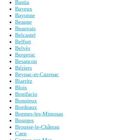
Bastia
Bayeux
Bayonne
Beaune
Beauvais
Belcastel
Belfort
Belvès
Bergerac
Besancon
Béziers
Beynac-et-Cazenac
Biarritz
Blois
Bonifacio
Bonnieux
Bordeaux
Bormes-les-Mimosas
Bourges
Brousse-le-Château
Caen