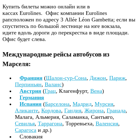
Купить билеты можно онлайн или в
кассах Eurolines. Офис компании Eurolines
рапсположен по адресу 3 Allée Léon Gambetta; если вы
спуститесь по большой лестнице на юге вокзала,
идите вдоль дороги до перекрестка в виде площади.
Офис будет слева.
Международные рейсы автобусов из
Марселя:
Франция
(
Шалон-сур-Сона
,
Дижон
,
Париж
,
Перпиньян
,
Валанс
)
Австрия
(
Грац
, Клагенфурт,
Вена
)
Германия
Испания
(
Барселона
,
Мадрид
,
Мурсия
,
Аликанте
,
Кордова
,
Гандия
,
Жирона
,
Гранада
,
Малага, Альмерия, Саламанка, Сантьяго,
Севилья
,
Таррагона
, Торревьеха,
Валенсия
,
Сарагоса
и др.)
Словакия