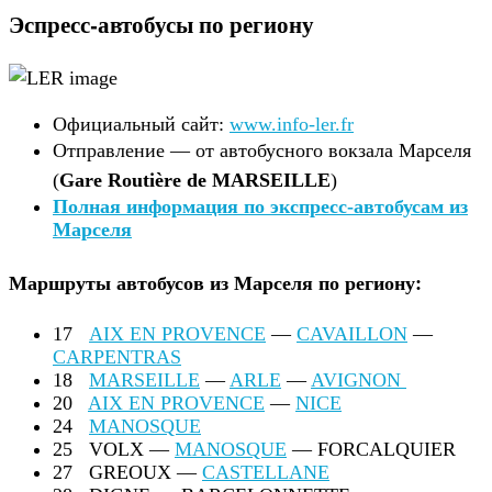
Эспресс-автобусы по региону
Официальный сайт:
www.info-ler.fr
Отправление — от автобусного вокзала Марселя
(
Gare Routière de MARSEILLE
)
Полная информация по экспресс-автобусам из
Марселя
Маршруты автобусов из Марселя по региону:
17
AIX EN PROVENCE
—
CAVAILLON
—
CARPENTRAS
18
MARSEILLE
—
ARLE
—
AVIGNON
20
AIX EN PROVENCE
—
NICE
24
MANOSQUE
25 VOLX —
MANOSQUE
— FORCALQUIER
27 GREOUX —
CASTELLANE