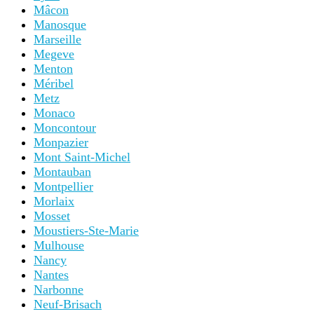
Mâcon
Manosque
Marseille
Megeve
Menton
Méribel
Metz
Monaco
Moncontour
Monpazier
Mont Saint-Michel
Montauban
Montpellier
Morlaix
Mosset
Moustiers-Ste-Marie
Mulhouse
Nancy
Nantes
Narbonne
Neuf-Brisach