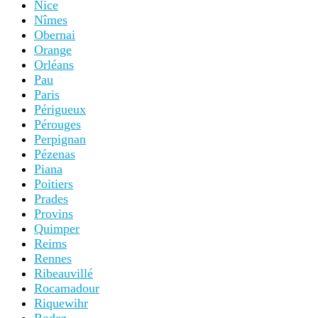
Nice
Nîmes
Obernai
Orange
Orléans
Pau
Paris
Périgueux
Pérouges
Perpignan
Pézenas
Piana
Poitiers
Prades
Provins
Quimper
Reims
Rennes
Ribeauvillé
Rocamadour
Riquewihr