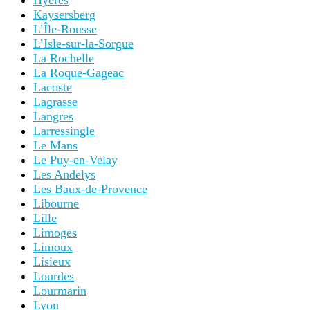
Hyères
Kaysersberg
L’Île-Rousse
L’Isle-sur-la-Sorgue
La Rochelle
La Roque-Gageac
Lacoste
Lagrasse
Langres
Larressingle
Le Mans
Le Puy-en-Velay
Les Andelys
Les Baux-de-Provence
Libourne
Lille
Limoges
Limoux
Lisieux
Lourdes
Lourmarin
Lyon