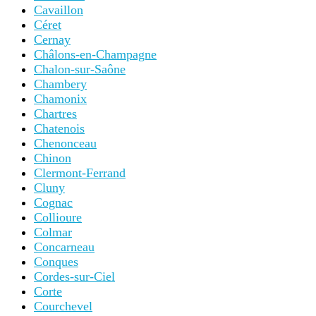
Cavaillon
Céret
Cernay
Châlons-en-Champagne
Chalon-sur-Saône
Chambery
Chamonix
Chartres
Chatenois
Chenonceau
Chinon
Clermont-Ferrand
Cluny
Cognac
Collioure
Colmar
Concarneau
Conques
Cordes-sur-Ciel
Corte
Courchevel