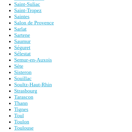
Saint-Suliac
Saint-Tropez
Saintes
Salon de Provence
Sarlat
Sartene
Saumur
Séguret
Sélestat
Semur-en-Auxois
Sète
Sisteron
Souillac
Soultz-Haut-Rhin
Strasbourg
Tarascon
Thann
Tignes
Toul
Toulon
Toulouse