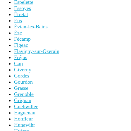
Espelette
Essoyes
Étretat
Eus
Évian-les-Bains
Èze
Fécamp
Figeac
Flavigny-sur-Ozerain
Fréjus
Gap
Giverny
Gordes
Gourdon
Grasse
Grenoble
Grignan
Guebwiller
Haguenau
Honfleur
Hunawihr