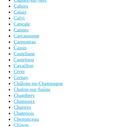
Cagnes-sur-Mer
Cahors
Calais
Calvi
Cancale
Cannes
Carcassonne
Carpentras
Cassis
Castellane
Castelnou
Cavaillon
Céret
Cernay
Châlons-en-Champagne
Chalon-sur-Saône
Chambery
Chamonix
Chartres
Chatenois
Chenonceau
Chinon