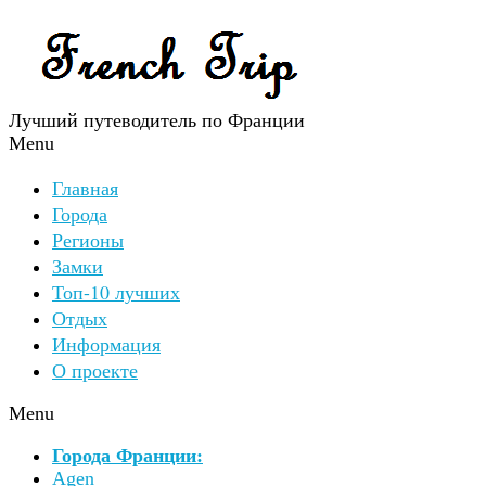
Лучший путеводитель по Франции
Menu
Главная
Города
Регионы
Замки
Топ-10 лучших
Отдых
Информация
О проекте
Menu
Города Франции:
Agen