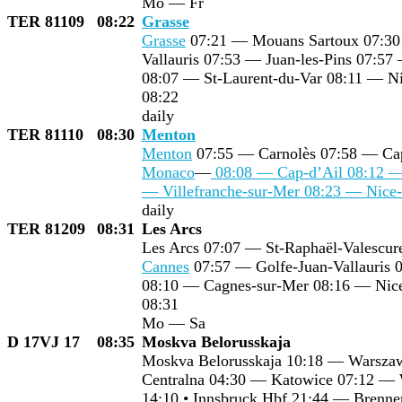
Mo — Fr
TER 81109
08:22
Grasse
Grasse
07:21 — Mouans Sartoux 07:3
Vallauris 07:53 — Juan-les-Pins 07:5
08:07 — St-Laurent-du-Var 08:11 — N
08:22
daily
TER 81110
08:30
Menton
Menton
07:55 — Carnolès 07:58 — Ca
Monaco
—
08:08 — Cap-d’Ail 08:12 — 
— Villefranche-sur-Mer 08:23 — Nice
daily
TER 81209
08:31
Les Arcs
Les Arcs 07:07 — St-Raphaël-Valescu
Cannes
07:57 — Golfe-Juan-Vallauris 0
08:10 — Cagnes-sur-Mer 08:16 — Nic
08:31
Mo — Sa
D 17VJ 17
08:35
Moskva Belorusskaja
Moskva Belorusskaja 10:18 — Warsz
Centralna 04:30 — Katowice 07:12 —
14:10 • Innsbruck Hbf 21:44 — Brenne