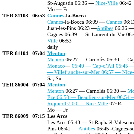
St-Augustin 06:36 —
Nice-Ville
06:42
Mo — Fr
TER 81103
06:53
Cannes
-la-Bocca
Cannes
-la-Bocca 06:09 —
Cannes
06:1
Juan-les-Pins 06:23 —
Antibes
06:26 — 
Cagnes 06:39 — St-Laurent-du-Var 06
Ville
06:53
daily
TER 81104
07:04
Menton
Menton
06:27 — Carnolès 06:30 — Ca
Monaco
—
06:40 — Cap-d’Ail 06:45 — 
— Villefranche-sur-Mer 06:57 — Nice
Sa, Su
TER 86004
07:04
Menton
Menton
06:27 — Carnolès 06:30 —
Mo
Eze 06:50 — Beaulieu-sur-Mer 06:54 —
Riquier 07:00 —
Nice-Ville
07:04
Mo — Fr
TER 86009
07:15
Les Arcs
Les Arcs 05:43 — St-Raphaël-Valescu
Pins 06:41 —
Antibes
06:45 -Cagnes-su