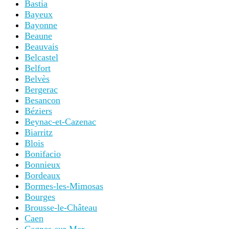
Bastia
Bayeux
Bayonne
Beaune
Beauvais
Belcastel
Belfort
Belvès
Bergerac
Besancon
Béziers
Beynac-et-Cazenac
Biarritz
Blois
Bonifacio
Bonnieux
Bordeaux
Bormes-les-Mimosas
Bourges
Brousse-le-Château
Caen