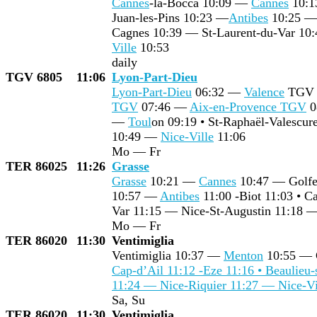
Cannes
-la-Bocca 10:09 —
Cannes
10:1
Juan-les-Pins 10:23 —
Antibes
10:25 — 
Cagnes 10:39 — St-Laurent-du-Var 10
Ville
10:53
daily
TGV 6805
11:06
Lyon-Part-Dieu
Lyon-Part-Dieu
06:32 —
Valence
TGV R
TGV
07:46 —
Aix-en-Provence TGV
0
—
Toul
on 09:19 • St-Raphaël-Valescu
10:49 —
Nice-Ville
11:06
Mo — Fr
TER 86025
11:26
Grasse
Grasse
10:21 —
Cannes
10:47 — Golfe-
10:57 —
Antibes
11:00 -Biot 11:03 • C
Var 11:15 — Nice-St-Augustin 11:18 
Mo — Fr
TER 86020
11:30
Ventimiglia
Ventimiglia 10:37 —
Menton
10:55 — 
Cap-d’Ail 11:12 -Eze 11:16 • Beaulieu
11:24 — Nice-Riquier 11:27 —
Nice-Vi
Sa, Su
TER 86020
11:30
Ventimiglia