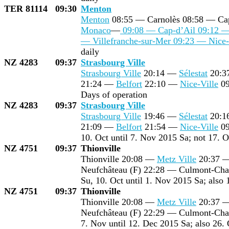
TER 81114
09:30
Menton
Menton
08:55 — Carnolès 08:58 — Ca
Monaco
—
09:08 — Cap-d’Ail 09:12 — 
— Villefranche-sur-Mer 09:23 — Nice
daily
NZ 4283
09:37
Strasbourg Ville
Strasbourg Ville
20:14 —
Sélestat
20:
21:24 —
Belfort
22:10 —
Nice-Ville
09
Days of operation
NZ 4283
09:37
Strasbourg Ville
Strasbourg Ville
19:46 —
Sélestat
20:
21:09 —
Belfort
21:54 —
Nice-Ville
09
10. Oct until 7. Nov 2015 Sa; not 17. O
NZ 4751
09:37
Thionville
Thionville 20:08 —
Metz Ville
20:37 
Neufchâteau (F) 22:28 — Culmont-Ch
Su, 10. Oct until 1. Nov 2015 Sa; also 
NZ 4751
09:37
Thionville
Thionville 20:08 —
Metz Ville
20:37 
Neufchâteau (F) 22:29 — Culmont-Ch
7. Nov until 12. Dec 2015 Sa; also 26. 