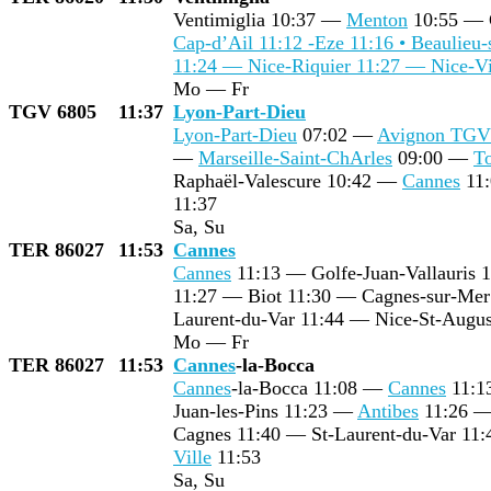
Ventimiglia 10:37 —
Menton
10:55 — 
Cap-d’Ail 11:12 -Eze 11:16 • Beaulieu
11:24 — Nice-Riquier 11:27 —
Nice-Vi
Mo — Fr
TGV 6805
11:37
Lyon-Part-Dieu
Lyon-Part-Dieu
07:02 —
Avignon TGV
—
Marseille-Saint-Ch
Arles
09:00 —
T
Raphaël-Valescure 10:42 —
Cannes
11
11:37
Sa, Su
TER 86027
11:53
Cannes
Cannes
11:13 — Golfe-Juan-Vallauris 
11:27 — Biot 11:30 — Cagnes-sur-Mer 
Laurent-du-Var 11:44 — Nice-St-Augu
Mo — Fr
TER 86027
11:53
Cannes
-la-Bocca
Cannes
-la-Bocca 11:08 —
Cannes
11:13
Juan-les-Pins 11:23 —
Antibes
11:26 — 
Cagnes 11:40 — St-Laurent-du-Var 11
Ville
11:53
Sa, Su