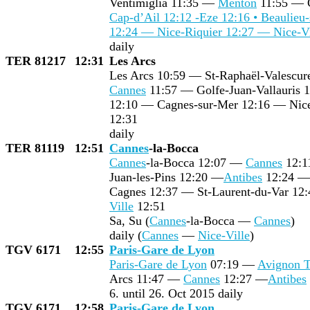
Ventimiglia 11:35 —
Menton
11:55 — 
Cap-d’Ail 12:12 -Eze 12:16 • Beaulieu
12:24 — Nice-Riquier 12:27 —
Nice-Vi
daily
TER 81217
12:31
Les Arcs
Les Arcs 10:59 — St-Raphaël-Valescu
Cannes
11:57 — Golfe-Juan-Vallauris 1
12:10 — Cagnes-sur-Mer 12:16 — Nic
12:31
daily
TER 81119
12:51
Cannes
-la-Bocca
Cannes
-la-Bocca 12:07 —
Cannes
12:1
Juan-les-Pins 12:20 —
Antibes
12:24 — 
Cagnes 12:37 — St-Laurent-du-Var 12
Ville
12:51
Sa, Su (
Cannes
-la-Bocca —
Cannes
)
daily (
Cannes
—
Nice-Ville
)
TGV 6171
12:55
Paris-Gare de Lyon
Paris-Gare de Lyon
07:19 —
Avignon 
Arcs 11:47 —
Cannes
12:27 —
Antibes
6. until 26. Oct 2015 daily
TGV 6171
12:58
Paris-Gare de Lyon