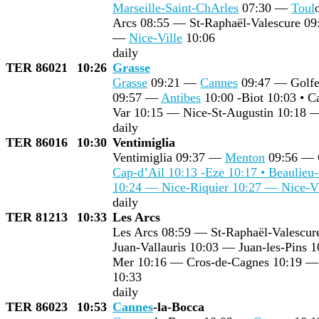
Marseille-Saint-Ch
Arles
07:30 —
Toul
Arcs 08:55 — St-Raphaël-Valescure 0
—
Nice-Ville
10:06
daily
TER 86021
10:26
Grasse
Grasse
09:21 —
Cannes
09:47 — Golfe-
09:57 —
Antibes
10:00 -Biot 10:03 • C
Var 10:15 — Nice-St-Augustin 10:18
daily
TER 86016
10:30
Ventimiglia
Ventimiglia 09:37 —
Menton
09:56 — 
Cap-d’Ail 10:13 -Eze 10:17 • Beaulieu
10:24 — Nice-Riquier 10:27 —
Nice-Vi
daily
TER 81213
10:33
Les Arcs
Les Arcs 08:59 — St-Raphaël-Valescu
Juan-Vallauris 10:03 — Juan-les-Pins
Mer 10:16 — Cros-de-Cagnes 10:19 —
10:33
daily
TER 86023
10:53
Cannes
-la-Bocca