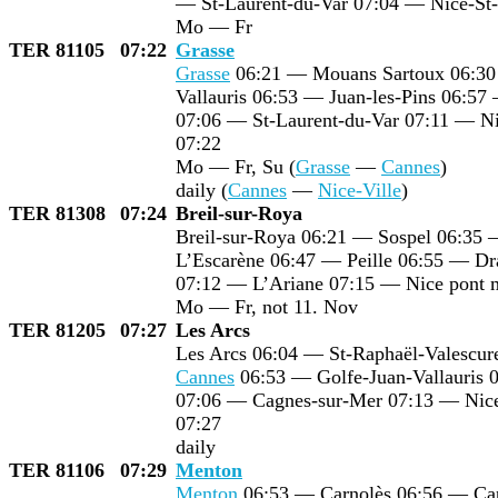
— St-Laurent-du-Var 07:04 — Nice-St
Mo — Fr
TER 81105
07:22
Grasse
Grasse
06:21 — Mouans Sartoux 06:3
Vallauris 06:53 — Juan-les-Pins 06:5
07:06 — St-Laurent-du-Var 07:11 — N
07:22
Mo — Fr, Su (
Grasse
—
Cannes
)
daily (
Cannes
—
Nice-Ville
)
TER 81308
07:24
Breil-sur-Roya
Breil-sur-Roya 06:21 — Sospel 06:35 
L’Escarène 06:47 — Peille 06:55 — Dra
07:12 — L’Ariane 07:15 — Nice pont 
Mo — Fr, not 11. Nov
TER 81205
07:27
Les Arcs
Les Arcs 06:04 — St-Raphaël-Valescu
Cannes
06:53 — Golfe-Juan-Vallauris 0
07:06 — Cagnes-sur-Mer 07:13 — Nic
07:27
daily
TER 81106
07:29
Menton
Menton
06:53 — Carnolès 06:56 — Ca