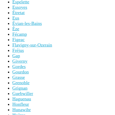
Espelette
Essoyes
Étretat
Eus
Évian-les-Bains
Èze
Fécamp
Figeac
Flavigny-sur-Ozerain
Fréjus
Gap
Giverny
Gordes
Gourdon
Grasse
Grenoble
Grignan
Guebwiller
Haguenau
Honfleur
Hunawihr