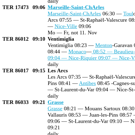
daily
TER 17473
09:06
Marseille-Saint-Ch
Arles
Marseille-Saint-Ch
Arles
06:30 —
Toul
Arcs 07:55 — St-Raphaël-Valescure 0
—
Nice-Ville
09:06
Mo — Fr, not 11. Nov
TER 86012
09:10
Ventimiglia
Ventimiglia 08:23 —
Menton
-Garavan
08:44 —
Monaco
—
08:52 — Beaulieu-
09:04 — Nice-Riquier 09:07 —
Nice-Vi
daily
TER 86017
09:15
Les Arcs
Les Arcs 07:35 — St-Raphaël-Valescu
Pins 08:41 —
Antibes
08:45 -Cagnes-su
— St-Laurent-du-Var 09:04 — Nice-St
daily
TER 86033
09:21
Grasse
Grasse
08:21 — Mouans Sartoux 08:3
Vallauris 08:53 — Juan-les-Pins 08:5
09:06 — St-Laurent-du-Var 09:10 — N
09:21
daily