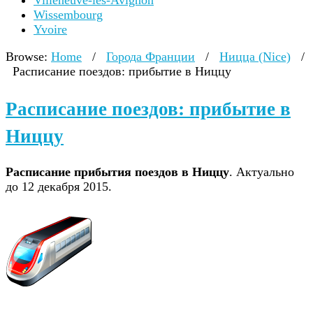
Villeneuve-lès-Avignon
Wissembourg
Yvoire
Browse:
Home
/
Города Франции
/
Ницца (Nice)
/
Расписание поездов: прибытие в Ниццу
Расписание поездов: прибытие в
Ниццу
Расписание прибытия поездов в Ниццу
. Актуально
до 12 декабря 2015.