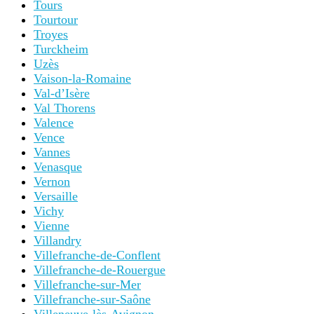
Tours
Tourtour
Troyes
Turckheim
Uzès
Vaison-la-Romaine
Val-d’Isère
Val Thorens
Valence
Vence
Vannes
Venasque
Vernon
Versaille
Vichy
Vienne
Villandry
Villefranche-de-Conflent
Villefranche-de-Rouergue
Villefranche-sur-Mer
Villefranche-sur-Saône