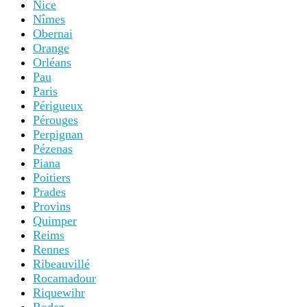
Nice
Nîmes
Obernai
Orange
Orléans
Pau
Paris
Périgueux
Pérouges
Perpignan
Pézenas
Piana
Poitiers
Prades
Provins
Quimper
Reims
Rennes
Ribeauvillé
Rocamadour
Riquewihr