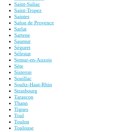
Saint-Suliac
Saint-Tropez
Saintes
Salon de Provence
Sarlat
Sartene
Saumur
Séguret
Sélestat
Semur-en-Auxois
Sète
Sisteron
Souillac
Soultz-Haut-Rhin
Strasbourg
Tarascon
Thann
Tignes
Toul
Toulon
Toulouse