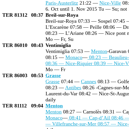
Paris-Austerlitz
21:22 —
Nice-Ville
08:
6. Oct until 1. Nov 2015 Tu — Su; not 
TER 81312
08:37
Breil-sur-Roya
Breil-sur-Roya 07:33 — Sospel 07:45 
L’Escarène 07:58 — Peille 08:06 — Dra
08:23 — L’Ariane 08:26 — Nice pont 
Mo — Fr, Su
TER 86010
08:43
Ventimiglia
Ventimiglia 07:53 —
Menton
-Garavan
08:15 —
Monaco
—
08:23 — Beaulieu-
08:36 — Nice-Riquier 08:39 —
Nice-Vi
Mo — Fr
TER 86003
08:53
Grasse
Grasse
07:44 —
Cannes
08:13 — Golfe-
08:23 —
Antibes
08:26 -Cagnes-sur-Me
Laurent-du-Var 08:42 — Nice-St-Augu
daily
TER 81112
09:04
Menton
Menton
08:27 — Carnolès 08:31 — Ca
Monaco
—
08:41 — Cap-d’Ail 08:46 — 
— Villefranche-sur-Mer 08:57 — Nice