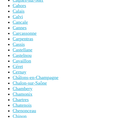
Cagnes-sur-Mer
Cahors
Calais
Calvi
Cancale
Cannes
Carcassonne
Carpentras
Cassis
Castellane
Castelnou
Cavaillon
Céret
Cernay
Châlons-en-Champagne
Chalon-sur-Saône
Chambery
Chamonix
Chartres
Chatenois
Chenonceau
Chinon