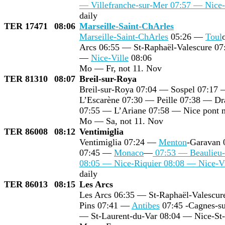
— Villefranche-sur-Mer 07:57 — Nice
daily
TER 17471
08:06
Marseille-Saint-Ch
Arles
Marseille-Saint-Ch
Arles
05:26 —
Toul
Arcs 06:55 — St-Raphaël-Valescure 0
—
Nice-Ville
08:06
Mo — Fr, not 11. Nov
TER 81310
08:07
Breil-sur-Roya
Breil-sur-Roya 07:04 — Sospel 07:17 
L’Escarène 07:30 — Peille 07:38 — Dra
07:55 — L’Ariane 07:58 — Nice pont 
Mo — Sa, not 11. Nov
TER 86008
08:12
Ventimiglia
Ventimiglia 07:24 —
Menton
-Garavan
07:45 —
Monaco
—
07:53 — Beaulieu-
08:05 — Nice-Riquier 08:08 —
Nice-Vi
daily
TER 86013
08:15
Les Arcs
Les Arcs 06:35 — St-Raphaël-Valescu
Pins 07:41 —
Antibes
07:45 -Cagnes-su
— St-Laurent-du-Var 08:04 — Nice-St