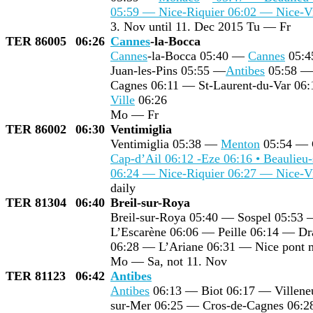
05:59 — Nice-Riquier 06:02 —
Nice-Vi
3. Nov until 11. Dec 2015 Tu — Fr
TER 86005
06:26
Cannes
-la-Bocca
Cannes
-la-Bocca 05:40 —
Cannes
05:4
Juan-les-Pins 05:55 —
Antibes
05:58 — 
Cagnes 06:11 — St-Laurent-du-Var 06
Ville
06:26
Mo — Fr
TER 86002
06:30
Ventimiglia
Ventimiglia 05:38 —
Menton
05:54 — 
Cap-d’Ail 06:12 -Eze 06:16 • Beaulieu
06:24 — Nice-Riquier 06:27 —
Nice-Vi
daily
TER 81304
06:40
Breil-sur-Roya
Breil-sur-Roya 05:40 — Sospel 05:53 
L’Escarène 06:06 — Peille 06:14 — Dra
06:28 — L’Ariane 06:31 — Nice pont 
Mo — Sa, not 11. Nov
TER 81123
06:42
Antibes
Antibes
06:13 — Biot 06:17 — Villene
sur-Mer 06:25 — Cros-de-Cagnes 06:2