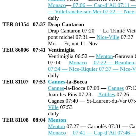
Monaco
—
07:06 — Cap-d’Ail 07:11 — 
— Villefranche-sur-Mer 07:22 — Nice
daily
TER 81354
07:37
Drap Cantaron
Drap Cantaron 07:20 — La Trinité Vic
pont michel 07:31 —
Nice-Ville
07:37
Mo — Fr, not 11. Nov
TER 86006
07:41
Ventimiglia
Ventimiglia 06:52 —
Menton
-Garavan
07:14 —
Monaco
—
07:22 — Beaulieu-
07:34 — Nice-Riquier 07:37 —
Nice-Vi
daily
TER 81107
07:53
Cannes
-la-Bocca
Cannes
-la-Bocca 07:09 —
Cannes
07:1
Juan-les-Pins 07:23 —
Antibes
07:26 — 
Cagnes 07:40 — St-Laurent-du-Var 07
Ville
07:53
daily
TER 81108
08:04
Menton
Menton
07:27 — Carnolès 07:31 — Ca
Monaco
—
07:41 — Cap-d’Ail 07:46 — 