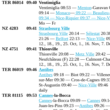
TER 86014
09:40
Ventimiglia
Ventimiglia 08:53 —
Menton
-Garavan
09:14 —
Monaco
—
09:22 — Beaulieu-
09:34 — Nice-Riquier 09:37 —
Nice-Vi
Mo — Fr
NZ 4283
09:41
Strasbourg Ville
Strasbourg Ville
20:14 —
Sélestat
20:
21:26 —
Belfort
22:13 —
Nice-Ville
09
12., 18., 19., 25. Oct, 1., 16. Nov, 7. D
NZ 4751
09:41
Thionville
Thionville 20:08 —
Metz Ville
20:42 
Neufchâteau (F) 22:28 — Culmont-Ch
12., 18., 19., 25. Oct, 1., 16. Nov, 7. D
TER 86019
09:46
Antibes
Antibes
09:18 — Biot 09:22 — Villene
sur-Mer 09:30 — Cros-de-Cagnes 09:3
St-Augustin 09:40 —
Nice-Ville
09:46
daily
TER 81115
09:53
Cannes
-la-Bocca
Cannes
-la-Bocca 09:09 —
Cannes
09:1
Juan-les-Pins 09:23 —
Antibes
09:26 — 