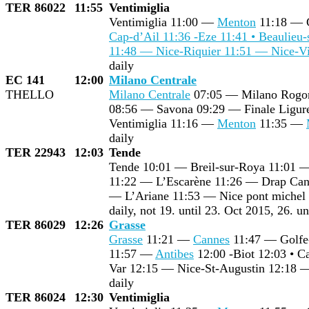
TER 86022
11:55
Ventimiglia
Ventimiglia 11:00 —
Menton
11:18 — 
Cap-d’Ail 11:36 -Eze 11:41 • Beaulieu
11:48 — Nice-Riquier 11:51 —
Nice-Vi
daily
EC 141
12:00
Milano Centrale
THELLO
Milano Centrale
07:05 — Milano Rogo
08:56 — Savona 09:29 — Finale Ligur
Ventimiglia 11:16 —
Menton
11:35 —
daily
TER 22943
12:03
Tende
Tende 10:01 — Breil-sur-Roya 11:01 —
11:22 — L’Escarène 11:26 — Drap Canta
— L’Ariane 11:53 — Nice pont miche
daily, not 19. until 23. Oct 2015, 26. u
TER 86029
12:26
Grasse
Grasse
11:21 —
Cannes
11:47 — Golfe-
11:57 —
Antibes
12:00 -Biot 12:03 • C
Var 12:15 — Nice-St-Augustin 12:18
daily
TER 86024
12:30
Ventimiglia