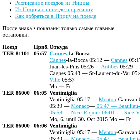
Расписание поездов из Ниццы
Из Ниццы на поезде по региону
Как добраться в Ниццу на поезде
После знака • показаны только самые главные
остановки.
Поезд
Приб.
Откуда
TER 81101
05:57
Cannes
-la-Bocca
Cannes
-la-Bocca 05:12 —
Cannes
05:1
Juan-les-Pins 05:26 —
Antibes
05:29 — 
Cagnes 05:43 — St-Laurent-du-Var 05
Ville
05:57
Mo — Fr
TER 86000
06:05
Ventimiglia
Ventimiglia 05:17 —
Menton
-Garavan
05:39 —
Monaco
—
05:47 — Beaulieu-
05:58 — Nice-Riquier 06:01 —
Nice-Vi
Mo, 6. until 30. Oct 2015 Mo — Fr
TER 86000
06:06
Ventimiglia
Ventimiglia 05:17 —
Menton
-Garavan
05:39 —
Monaco
—
05:47 — Beaulieu-