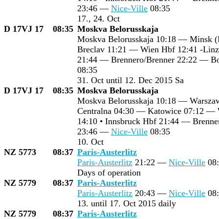
23:46 —
Nice-Ville
08:35
17., 24. Oct
D 17VJ 17
08:35
Moskva Belorusskaja
Moskva Belorusskaja 10:18 — Minsk 
Breclav 11:21 — Wien Hbf 12:41 -Linz
21:44 — Brennero/Brenner 22:22 — B
08:35
31. Oct until 12. Dec 2015 Sa
D 17VJ 17
08:35
Moskva Belorusskaja
Moskva Belorusskaja 10:18 — Warsz
Centralna 04:30 — Katowice 07:12 —
14:10 • Innsbruck Hbf 21:44 — Brenne
23:46 —
Nice-Ville
08:35
10. Oct
NZ 5773
08:37
Paris-Austerlitz
Paris-Austerlitz
21:22 —
Nice-Ville
08:
Days of operation
NZ 5779
08:37
Paris-Austerlitz
Paris-Austerlitz
20:43 —
Nice-Ville
08:
13. until 17. Oct 2015 daily
NZ 5779
08:37
Paris-Austerlitz