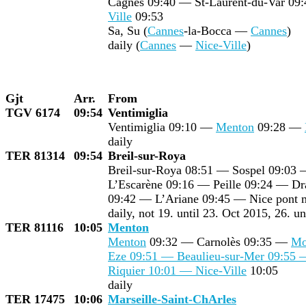
Cagnes 09:40 — St-Laurent-du-Var 09
Ville
09:53
Sa, Su (
Cannes
-la-Bocca —
Cannes
)
daily (
Cannes
—
Nice-Ville
)
Gjt
Arr.
From
TGV 6174
09:54
Ventimiglia
Ventimiglia 09:10 —
Menton
09:28 —
daily
TER 81314
09:54
Breil-sur-Roya
Breil-sur-Roya 08:51 — Sospel 09:03 
L’Escarène 09:16 — Peille 09:24 — Dra
09:42 — L’Ariane 09:45 — Nice pont 
daily, not 19. until 23. Oct 2015, 26. u
TER 81116
10:05
Menton
Menton
09:32 — Carnolès 09:35 —
Mo
Eze 09:51 — Beaulieu-sur-Mer 09:55 —
Riquier 10:01 —
Nice-Ville
10:05
daily
TER 17475
10:06
Marseille-Saint-Ch
Arles