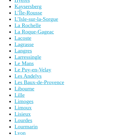
Hyères
Kaysersberg
L’Île-Rousse
L’Isle-sur-la-Sorgue
La Rochelle
La Roque-Gageac
Lacoste
Lagrasse
Langres
Larressingle
Le Mans
Le Puy-en-Velay
Les Andelys
Les Baux-de-Provence
Libourne
Lille
Limoges
Limoux
Lisieux
Lourdes
Lourmarin
Lyon