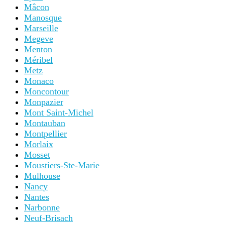
Mâcon
Manosque
Marseille
Megeve
Menton
Méribel
Metz
Monaco
Moncontour
Monpazier
Mont Saint-Michel
Montauban
Montpellier
Morlaix
Mosset
Moustiers-Ste-Marie
Mulhouse
Nancy
Nantes
Narbonne
Neuf-Brisach