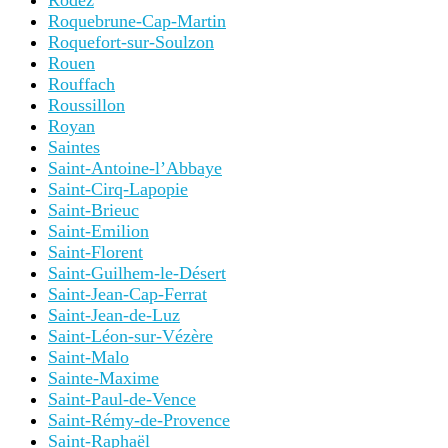
Rodez
Roquebrune-Cap-Martin
Roquefort-sur-Soulzon
Rouen
Rouffach
Roussillon
Royan
Saintes
Saint-Antoine-l’Abbaye
Saint-Cirq-Lapopie
Saint-Brieuc
Saint-Emilion
Saint-Florent
Saint-Guilhem-le-Désert
Saint-Jean-Cap-Ferrat
Saint-Jean-de-Luz
Saint-Léon-sur-Vézère
Saint-Malo
Sainte-Maxime
Saint-Paul-de-Vence
Saint-Rémy-de-Provence
Saint-Raphaël