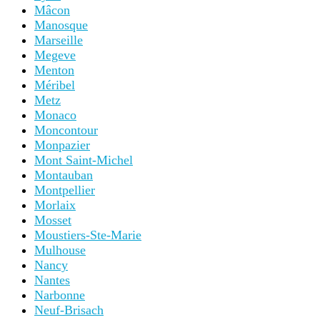
Mâcon
Manosque
Marseille
Megeve
Menton
Méribel
Metz
Monaco
Moncontour
Monpazier
Mont Saint-Michel
Montauban
Montpellier
Morlaix
Mosset
Moustiers-Ste-Marie
Mulhouse
Nancy
Nantes
Narbonne
Neuf-Brisach