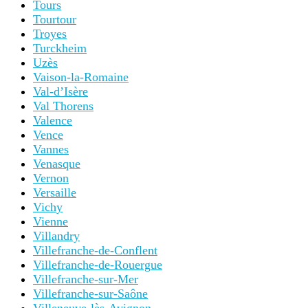
Tours
Tourtour
Troyes
Turckheim
Uzès
Vaison-la-Romaine
Val-d’Isère
Val Thorens
Valence
Vence
Vannes
Venasque
Vernon
Versaille
Vichy
Vienne
Villandry
Villefranche-de-Conflent
Villefranche-de-Rouergue
Villefranche-sur-Mer
Villefranche-sur-Saône