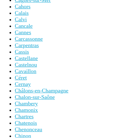
Cagnes-sur-Mer
Cahors
Calais
Calvi
Cancale
Cannes
Carcassonne
Carpentras
Cassis
Castellane
Castelnou
Cavaillon
Céret
Cernay
Châlons-en-Champagne
Chalon-sur-Saône
Chambery
Chamonix
Chartres
Chatenois
Chenonceau
Chinon