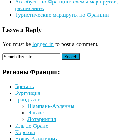
Автобусы по Франции: схемы маршрутов,
расписание.
Туристические маршруты по Франции
Leave a Reply
You must be
logged in
to post a comment.
Регионы Франции:
Бретань
Бургундия
Гранд-Эст:
Шампань-Арденны
Эльзас
Лотарингия
Иль де Франс
Корсика
Новая Аквитания