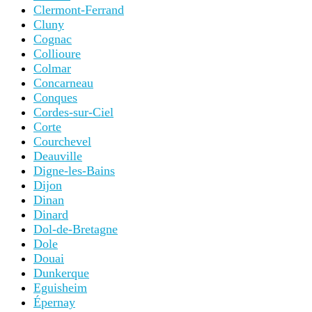
Clermont-Ferrand
Cluny
Cognac
Collioure
Colmar
Concarneau
Conques
Cordes-sur-Ciel
Corte
Courchevel
Deauville
Digne-les-Bains
Dijon
Dinan
Dinard
Dol-de-Bretagne
Dole
Douai
Dunkerque
Eguisheim
Épernay