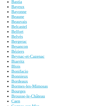
Bastia
Bayeux
Bayonne
Beaune
Beauvais
Belcastel
Belfort
Belvès
Bergerac
Besancon
Béziers
Beynac-et-Cazenac
Biarritz
Blois
Bonifacio
Bonnieux
Bordeaux
Bormes-les-Mimosas
Bourges
Brousse-le-Château
Caen