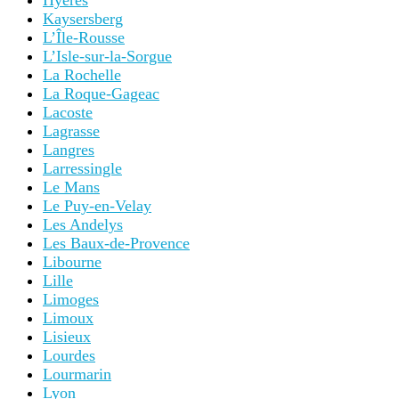
Hyères
Kaysersberg
L’Île-Rousse
L’Isle-sur-la-Sorgue
La Rochelle
La Roque-Gageac
Lacoste
Lagrasse
Langres
Larressingle
Le Mans
Le Puy-en-Velay
Les Andelys
Les Baux-de-Provence
Libourne
Lille
Limoges
Limoux
Lisieux
Lourdes
Lourmarin
Lyon