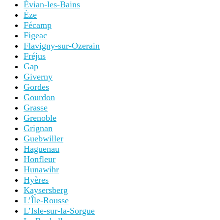
Évian-les-Bains
Èze
Fécamp
Figeac
Flavigny-sur-Ozerain
Fréjus
Gap
Giverny
Gordes
Gourdon
Grasse
Grenoble
Grignan
Guebwiller
Haguenau
Honfleur
Hunawihr
Hyères
Kaysersberg
L’Île-Rousse
L’Isle-sur-la-Sorgue