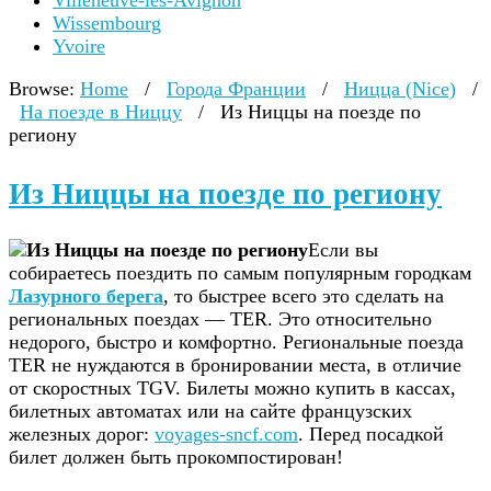
Villeneuve-lès-Avignon
Wissembourg
Yvoire
Browse:
Home
/
Города Франции
/
Ницца (Nice)
/
На поезде в Ниццу
/
Из Ниццы на поезде по
региону
Из Ниццы на поезде по региону
Если вы
собираетесь поездить по самым популярным городкам
Лазурного берега
, то быстрее всего это сделать на
региональных поездах — TER. Это относительно
недорого, быстро и комфортно. Региональные поезда
TER не нуждаются в бронировании места, в отличие
от скоростных TGV. Билеты можно купить в кассах,
билетных автоматах или на сайте французских
железных дорог:
voyages-sncf.com
. Перед посадкой
билет должен быть прокомпостирован!