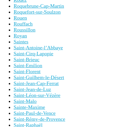
Rodez
Roquebrune-Cap-Martin
Roquefort-sur-Soulzon
Rouen
Rouffach
Roussillon
Royan
Saintes
Saint-Antoine-l’Abbaye
Saint-Cirq-Lapopie
Saint-Brieuc
Saint-Emilion
Saint-Florent
Saint-Guilhem-le-Désert
Saint-Jean-Cap-Ferrat
Saint-Jean-de-Luz
Saint-Léon-sur-Vézère
Saint-Malo
Sainte-Maxime
Saint-Paul-de-Vence
Saint-Rémy-de-Provence
Saint-Raphaël