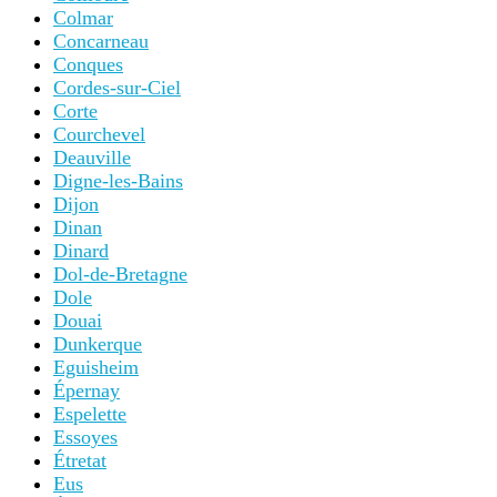
Colmar
Concarneau
Conques
Cordes-sur-Ciel
Corte
Courchevel
Deauville
Digne-les-Bains
Dijon
Dinan
Dinard
Dol-de-Bretagne
Dole
Douai
Dunkerque
Eguisheim
Épernay
Espelette
Essoyes
Étretat
Eus