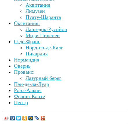
Аквитания
Лимузен
Пуату-Шаранта
Окситания:
Лангедок-Русийон
Миди Пиренеи
О-де-Франс
Норд-па-де-Кале
Пикардия
Нормандия
Овернь
Прованс:
Лазурный берег
Пэи-де-ла-Луар
Рона-Альпы
Франш-Конте
Центр