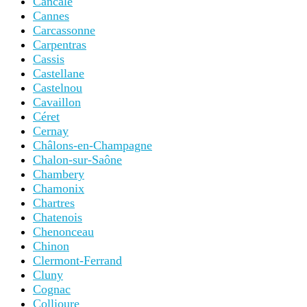
Cancale
Cannes
Carcassonne
Carpentras
Cassis
Castellane
Castelnou
Cavaillon
Céret
Cernay
Châlons-en-Champagne
Chalon-sur-Saône
Chambery
Chamonix
Chartres
Chatenois
Chenonceau
Chinon
Clermont-Ferrand
Cluny
Cognac
Collioure