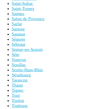
Saint-Suliac
Saint-Tropez
Saintes
Salon de Provence
Sarlat
Sartene
Saumur
Séguret
Sélestat
Semur-en-Auxois
Sète
Sisteron
Souillac
Soultz-Haut-Rhin
Strasbourg
Tarascon
Thann
Tignes
Toul
Toulon
Toulouse