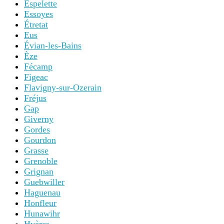
Espelette
Essoyes
Étretat
Eus
Évian-les-Bains
Èze
Fécamp
Figeac
Flavigny-sur-Ozerain
Fréjus
Gap
Giverny
Gordes
Gourdon
Grasse
Grenoble
Grignan
Guebwiller
Haguenau
Honfleur
Hunawihr