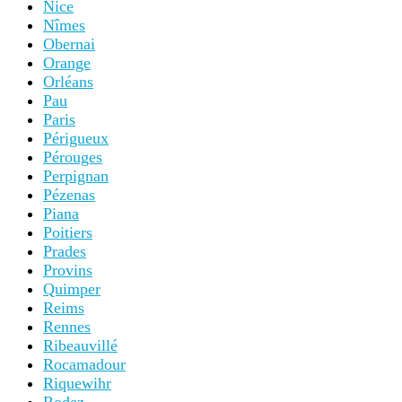
Nice
Nîmes
Obernai
Orange
Orléans
Pau
Paris
Périgueux
Pérouges
Perpignan
Pézenas
Piana
Poitiers
Prades
Provins
Quimper
Reims
Rennes
Ribeauvillé
Rocamadour
Riquewihr