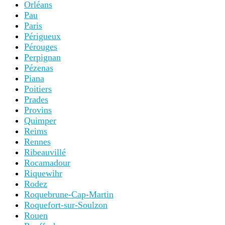
Orléans
Pau
Paris
Périgueux
Pérouges
Perpignan
Pézenas
Piana
Poitiers
Prades
Provins
Quimper
Reims
Rennes
Ribeauvillé
Rocamadour
Riquewihr
Rodez
Roquebrune-Cap-Martin
Roquefort-sur-Soulzon
Rouen