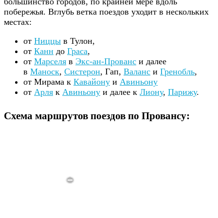
большинство городов, по крайней мере вдоль
побережья. Вглубь ветка поездов уходит в нескольких
местах:
от
Ниццы
в Тулон,
от
Канн
до
Граса
,
от
Марселя
в
Экс-ан-Прованс
и далее
в
Маноск
,
Систерон
, Гап,
Валанс
и
Гренобль
,
от Мирама к
Кавайону
и
Авиньону
от
Арля
к
Авиньону
и далее к
Лиону
,
Парижу
.
С
хема маршрутов поездов по Провансу: