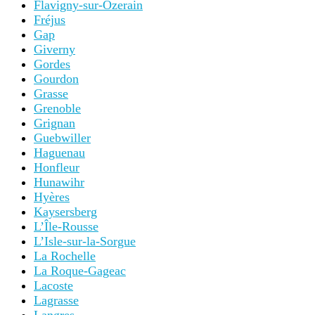
Flavigny-sur-Ozerain
Fréjus
Gap
Giverny
Gordes
Gourdon
Grasse
Grenoble
Grignan
Guebwiller
Haguenau
Honfleur
Hunawihr
Hyères
Kaysersberg
L’Île-Rousse
L’Isle-sur-la-Sorgue
La Rochelle
La Roque-Gageac
Lacoste
Lagrasse