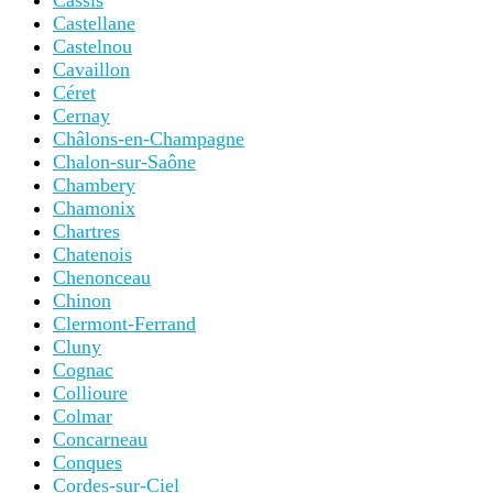
Cassis
Castellane
Castelnou
Cavaillon
Céret
Cernay
Châlons-en-Champagne
Chalon-sur-Saône
Chambery
Chamonix
Chartres
Chatenois
Chenonceau
Chinon
Clermont-Ferrand
Cluny
Cognac
Collioure
Colmar
Concarneau
Conques
Cordes-sur-Ciel