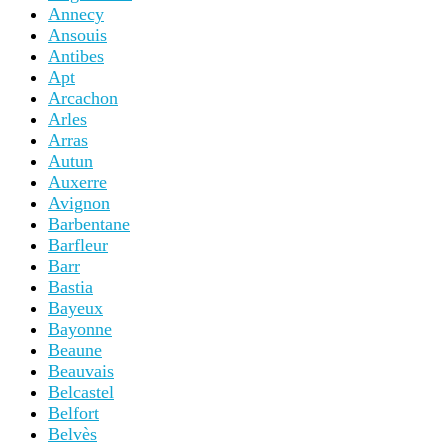
Annecy
Ansouis
Antibes
Apt
Arcachon
Arles
Arras
Autun
Auxerre
Avignon
Barbentane
Barfleur
Barr
Bastia
Bayeux
Bayonne
Beaune
Beauvais
Belcastel
Belfort
Belvès