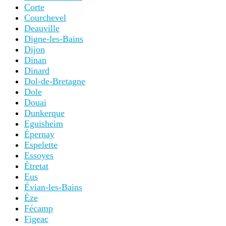
Corte
Courchevel
Deauville
Digne-les-Bains
Dijon
Dinan
Dinard
Dol-de-Bretagne
Dole
Douai
Dunkerque
Eguisheim
Épernay
Espelette
Essoyes
Étretat
Eus
Évian-les-Bains
Èze
Fécamp
Figeac