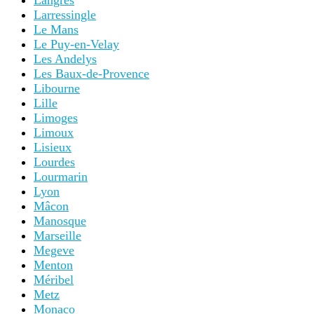
Langres
Larressingle
Le Mans
Le Puy-en-Velay
Les Andelys
Les Baux-de-Provence
Libourne
Lille
Limoges
Limoux
Lisieux
Lourdes
Lourmarin
Lyon
Mâcon
Manosque
Marseille
Megeve
Menton
Méribel
Metz
Monaco