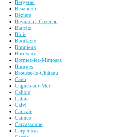
Bergerac
Besancon
Béziers
Beynac-et-Cazenac
Biarritz
Blois
Bonifacio
Bonnieux
Bordeaux
Bormes-les-Mimosas
Bourges
Brousse-le-Château
Caen
Cagnes-sur-Mer
Cahors
Calais
Calvi
Cancale
Cannes
Carcassonne
Carpentras