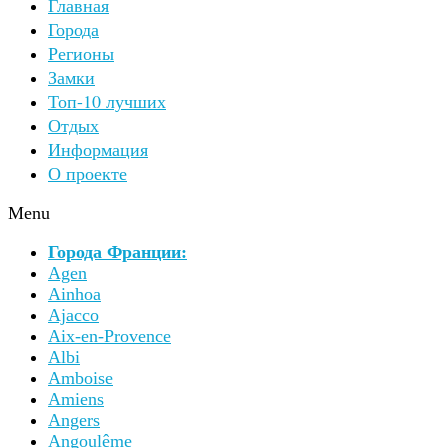
Главная
Города
Регионы
Замки
Топ-10 лучших
Отдых
Информация
О проекте
Menu
Города Франции:
Agen
Ainhoa
Ajacco
Aix-en-Provence
Albi
Amboise
Amiens
Angers
Angoulême