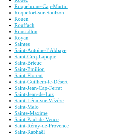
Rodez
Roquebrune-Cap-Martin
Roquefort-sur-Soulzon
Rouen
Rouffach
Roussillon
Royan
Saintes
Saint-Antoine-l’Abbaye
Saint-Cirq-Lapopie
Saint-Brieuc
Saint-Emilion
Saint-Florent
Saint-Guilhem-le-Désert
Saint-Jean-Cap-Ferrat
Saint-Jean-de-Luz
Saint-Léon-sur-Vézère
Saint-Malo
Sainte-Maxime
Saint-Paul-de-Vence
Saint-Rémy-de-Provence
Saint-Raphaël