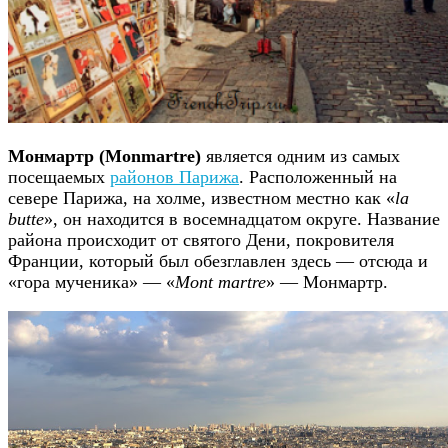
Монмартр (Monmartre)
является одним из самых
посещаемых
районов Парижа
. Расположенный на
севере Парижа, на холме, известном местно как «
la
butte
», он находится в восемнадцатом округе. Название
района происходит от святого Дени, покровителя
Франции, который был обезглавлен здесь — отсюда и
«гора мученика» — «
Mont martre
» — Монмартр.