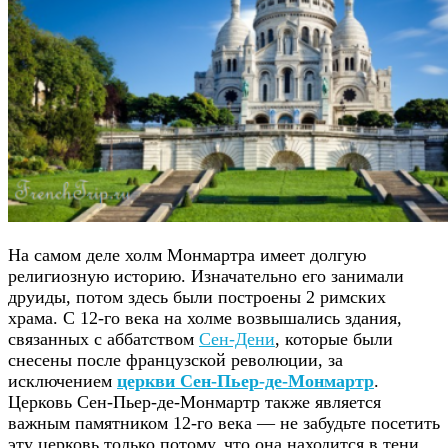
На самом деле холм Монмартра имеет долгую
религиозную историю. Изначательно его занимали
друиды, потом здесь были построены 2 римских
храма. С 12-го века на холме возвышались здания,
связанных с аббатством
Сен-Дени
, которые были
снесены после французской революции, за
исключением
церкви Сен-Пьер-де-Монмартр
.
Церковь Сен-Пьер-де-Монмартр также является
важным памятником 12-го века — не забудьте посетить
эту церковь только потому, что она находится в тени