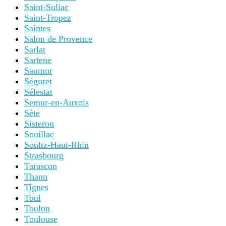
Saint-Suliac
Saint-Tropez
Saintes
Salon de Provence
Sarlat
Sartene
Saumur
Séguret
Sélestat
Semur-en-Auxois
Sète
Sisteron
Souillac
Soultz-Haut-Rhin
Strasbourg
Tarascon
Thann
Tignes
Toul
Toulon
Toulouse