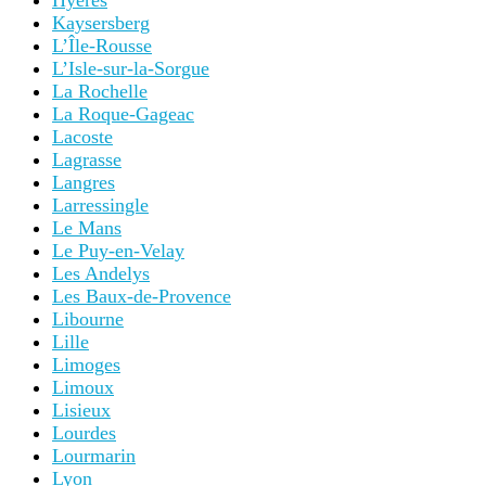
Hyères
Kaysersberg
L’Île-Rousse
L’Isle-sur-la-Sorgue
La Rochelle
La Roque-Gageac
Lacoste
Lagrasse
Langres
Larressingle
Le Mans
Le Puy-en-Velay
Les Andelys
Les Baux-de-Provence
Libourne
Lille
Limoges
Limoux
Lisieux
Lourdes
Lourmarin
Lyon