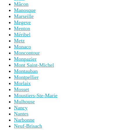
Mâcon
Manosque
Marseille
Megeve
Menton
Méribel
Metz
Monaco
Moncontour
Monpazier
Mont Saint-Michel
Montauban
Montpellier
Morlaix
Mosset
Moustiers-Ste-Marie
Mulhouse
Nancy
Nantes
Narbonne
Neuf-Brisach