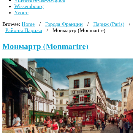
Villeneuve-lès-Avignon
Wissembourg
Yvoire
Browse:
Home
/
Города Франции
/
Париж (Paris)
/
Районы Парижа
/
Монмартр (Monmartre)
Монмартр (Monmartre)