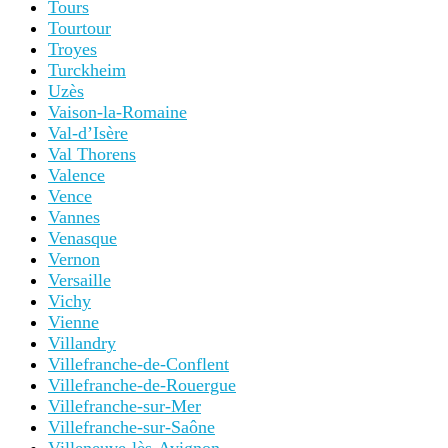
Tours
Tourtour
Troyes
Turckheim
Uzès
Vaison-la-Romaine
Val-d’Isère
Val Thorens
Valence
Vence
Vannes
Venasque
Vernon
Versaille
Vichy
Vienne
Villandry
Villefranche-de-Conflent
Villefranche-de-Rouergue
Villefranche-sur-Mer
Villefranche-sur-Saône