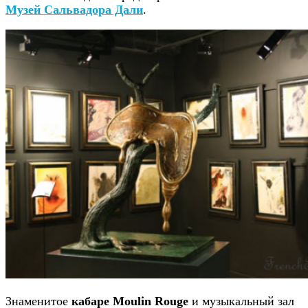
Музей Сальвадора Дали
.
Знаменитое
кабаре Moulin Rouge
и музыкальный зал