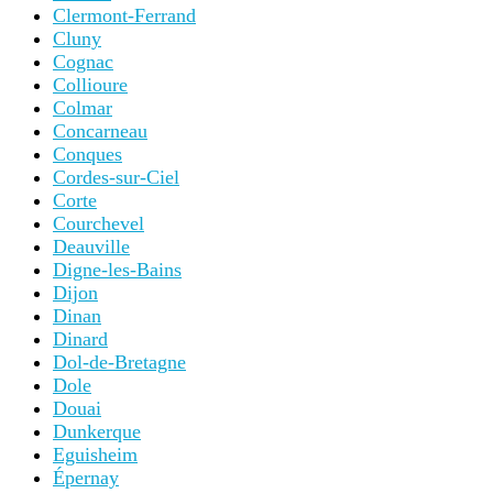
Clermont-Ferrand
Cluny
Cognac
Collioure
Colmar
Concarneau
Conques
Cordes-sur-Ciel
Corte
Courchevel
Deauville
Digne-les-Bains
Dijon
Dinan
Dinard
Dol-de-Bretagne
Dole
Douai
Dunkerque
Eguisheim
Épernay