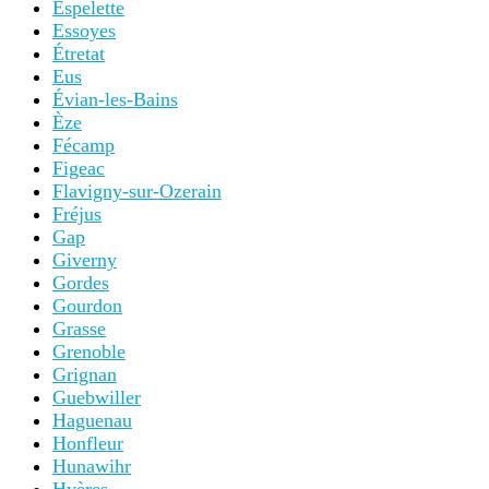
Espelette
Essoyes
Étretat
Eus
Évian-les-Bains
Èze
Fécamp
Figeac
Flavigny-sur-Ozerain
Fréjus
Gap
Giverny
Gordes
Gourdon
Grasse
Grenoble
Grignan
Guebwiller
Haguenau
Honfleur
Hunawihr