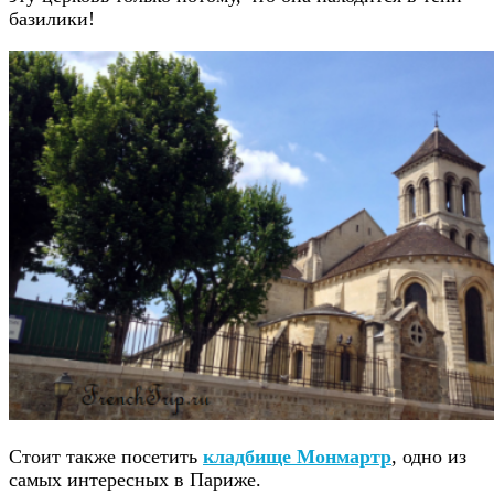
базилики!
Стоит также посетить
кладбище Монмартр
, одно из
самых интересных в Париже.