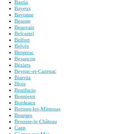
Bastia
Bayeux
Bayonne
Beaune
Beauvais
Belcastel
Belfort
Belvès
Bergerac
Besancon
Béziers
Beynac-et-Cazenac
Biarritz
Blois
Bonifacio
Bonnieux
Bordeaux
Bormes-les-Mimosas
Bourges
Brousse-le-Château
Caen