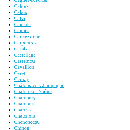
Cagnes-sur-Mer
Cahors
Calais
Calvi
Cancale
Cannes
Carcassonne
Carpentras
Cassis
Castellane
Castelnou
Cavaillon
Céret
Cernay
Châlons-en-Champagne
Chalon-sur-Saône
Chambery
Chamonix
Chartres
Chatenois
Chenonceau
Chinon