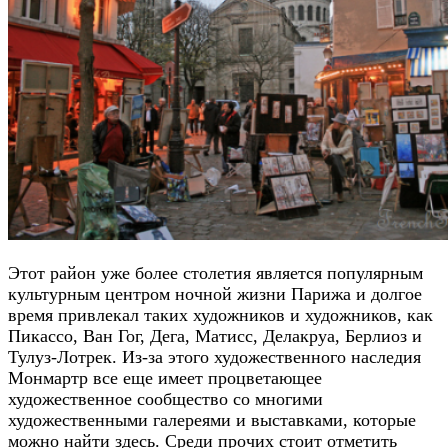
Этот район уже более столетия является популярным
культурным центром ночной жизни Парижа и долгое
время привлекал таких художников и художников, как
Пикассо, Ван Гог, Дега, Матисс, Делакруа, Берлиоз и
Тулуз-Лотрек. Из-за этого художественного наследия
Монмартр все еще имеет процветающее
художественное сообщество со многими
художественными галереями и выставками, которые
можно найти здесь. Среди прочих стоит отметить