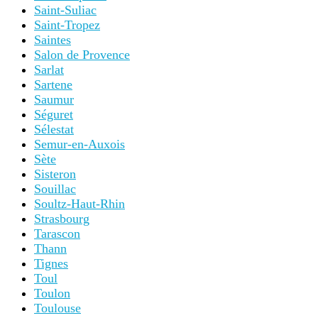
Saint-Suliac
Saint-Tropez
Saintes
Salon de Provence
Sarlat
Sartene
Saumur
Séguret
Sélestat
Semur-en-Auxois
Sète
Sisteron
Souillac
Soultz-Haut-Rhin
Strasbourg
Tarascon
Thann
Tignes
Toul
Toulon
Toulouse