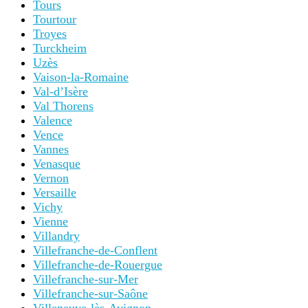
Tours
Tourtour
Troyes
Turckheim
Uzès
Vaison-la-Romaine
Val-d’Isère
Val Thorens
Valence
Vence
Vannes
Venasque
Vernon
Versaille
Vichy
Vienne
Villandry
Villefranche-de-Conflent
Villefranche-de-Rouergue
Villefranche-sur-Mer
Villefranche-sur-Saône