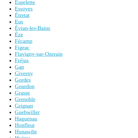
Espelette
Essoyes
Étretat
Eus
Évian-les-Bains
Èze
Fécamp
Figeac
Flavigny-sur-Ozerain
Fréjus
Gap
Giverny
Gordes
Gourdon
Grasse
Grenoble
Grignan
Guebwiller
Haguenau
Honfleur
Hunawihr