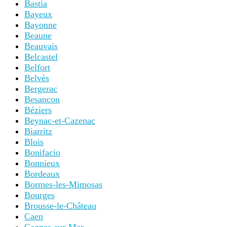
Bastia
Bayeux
Bayonne
Beaune
Beauvais
Belcastel
Belfort
Belvès
Bergerac
Besancon
Béziers
Beynac-et-Cazenac
Biarritz
Blois
Bonifacio
Bonnieux
Bordeaux
Bormes-les-Mimosas
Bourges
Brousse-le-Château
Caen