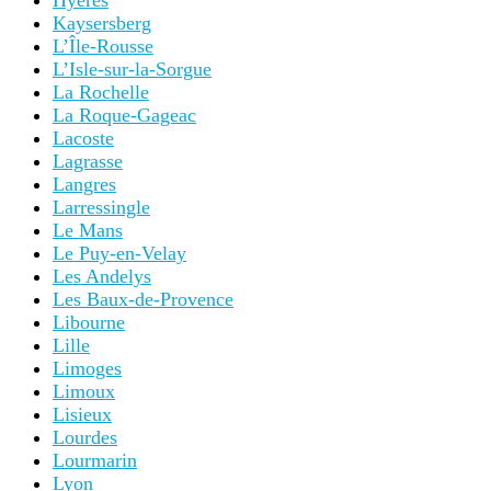
Hyères
Kaysersberg
L’Île-Rousse
L’Isle-sur-la-Sorgue
La Rochelle
La Roque-Gageac
Lacoste
Lagrasse
Langres
Larressingle
Le Mans
Le Puy-en-Velay
Les Andelys
Les Baux-de-Provence
Libourne
Lille
Limoges
Limoux
Lisieux
Lourdes
Lourmarin
Lyon