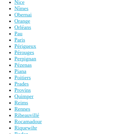
Nice
Nîmes
Obernai
Orange
Orléans
Pau
Paris
Périgueux
Pérouges
Perpignan
Pézenas
Piana
Poitiers
Prades
Provins
Quimper
Reims
Rennes
Ribeauvillé
Rocamadour
Riquewihr