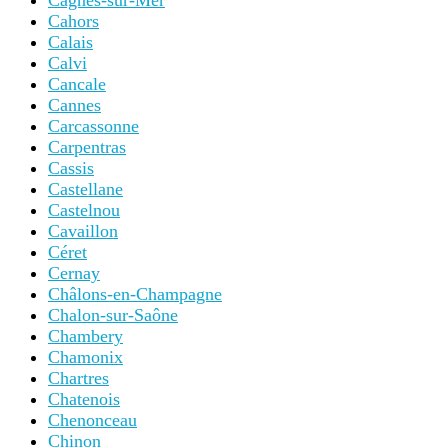
Cagnes-sur-Mer
Cahors
Calais
Calvi
Cancale
Cannes
Carcassonne
Carpentras
Cassis
Castellane
Castelnou
Cavaillon
Céret
Cernay
Châlons-en-Champagne
Chalon-sur-Saône
Chambery
Chamonix
Chartres
Chatenois
Chenonceau
Chinon