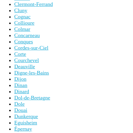
Clermont-Ferrand
Cluny
Cognac
Collioure
Colmar
Concarneau
Conques
Cordes-sur-Ciel
Corte
Courchevel
Deauville
Digne-les-Bains
Dijon
Dinan
Dinard
Dol-de-Bretagne
Dole
Douai
Dunkerque
Eguisheim
Épernay