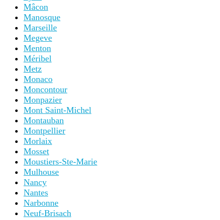
Mâcon
Manosque
Marseille
Megeve
Menton
Méribel
Metz
Monaco
Moncontour
Monpazier
Mont Saint-Michel
Montauban
Montpellier
Morlaix
Mosset
Moustiers-Ste-Marie
Mulhouse
Nancy
Nantes
Narbonne
Neuf-Brisach