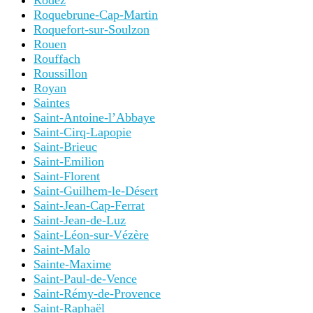
Rodez
Roquebrune-Cap-Martin
Roquefort-sur-Soulzon
Rouen
Rouffach
Roussillon
Royan
Saintes
Saint-Antoine-l’Abbaye
Saint-Cirq-Lapopie
Saint-Brieuc
Saint-Emilion
Saint-Florent
Saint-Guilhem-le-Désert
Saint-Jean-Cap-Ferrat
Saint-Jean-de-Luz
Saint-Léon-sur-Vézère
Saint-Malo
Sainte-Maxime
Saint-Paul-de-Vence
Saint-Rémy-de-Provence
Saint-Raphaël