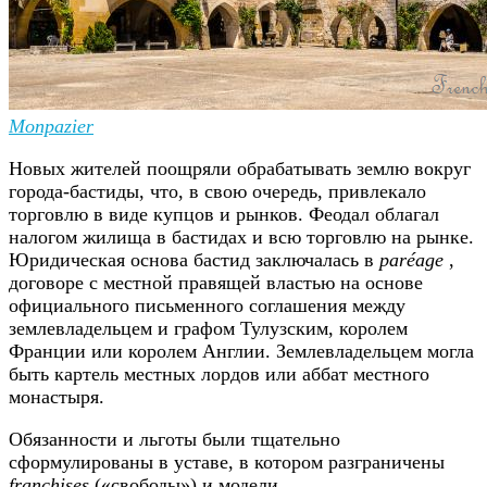
Monpazier
Новых жителей поощряли обрабатывать землю вокруг
города-бастиды, что, в свою очередь, привлекало
торговлю в виде купцов и рынков. Феодал облагал
налогом жилища в бастидах и всю торговлю на рынке.
Юридическая основа бастид заключалась в
paréage
,
договоре с местной правящей властью на основе
официального письменного соглашения между
землевладельцем и графом Тулузским, королем
Франции или королем Англии. Землевладельцем могла
быть картель местных лордов или аббат местного
монастыря.
Обязанности и льготы были тщательно
сформулированы в уставе, в котором разграничены
franchises
(«свободы») и модели