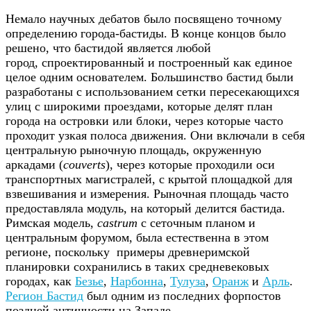
Немало научных дебатов было посвящено точному
определению города-бастиды. В конце концов было
решено, что бастидой является любой
город, спроектированный и построенный как единое
целое одним основателем. Большинство бастид были
разработаны с использованием сетки пересекающихся
улиц с широкими проездами, которые делят план
города на островки или блоки, через которые часто
проходит узкая полоса движения. Они включали в себя
центральную рыночную площадь, окруженную
аркадами (
couverts
), через которые проходили оси
транспортных магистралей, с крытой площадкой для
взвешивания и измерения. Рыночная площадь часто
предоставляла модуль, на который делится бастида.
Римская модель,
castrum
с сеточным планом и
центральным форумом, была естественна в этом
регионе, поскольку примеры древнеримской
планировки сохранились в таких средневековых
городах, как
Безье
,
Нарбонна
,
Тулуза
,
Оранж
и
Арль
.
Регион Бастид
был одним из последних форпостов
поздней античности на Западе.