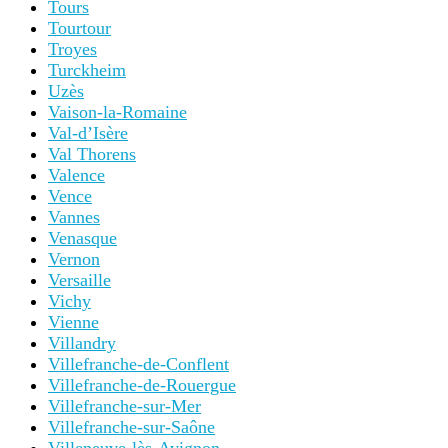
Tours
Tourtour
Troyes
Turckheim
Uzès
Vaison-la-Romaine
Val-d’Isère
Val Thorens
Valence
Vence
Vannes
Venasque
Vernon
Versaille
Vichy
Vienne
Villandry
Villefranche-de-Conflent
Villefranche-de-Rouergue
Villefranche-sur-Mer
Villefranche-sur-Saône