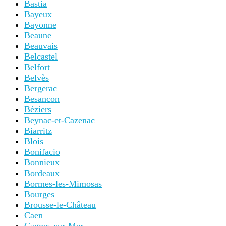
Bastia
Bayeux
Bayonne
Beaune
Beauvais
Belcastel
Belfort
Belvès
Bergerac
Besancon
Béziers
Beynac-et-Cazenac
Biarritz
Blois
Bonifacio
Bonnieux
Bordeaux
Bormes-les-Mimosas
Bourges
Brousse-le-Château
Caen