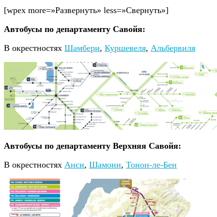
[wpex more=»Развернуть» less=»Свернуть»]
Автобусы по департаменту Савойя:
В окрестностях
Шамбери
,
Куршевеля
,
Альбервиля
Автобусы по департаменту Верхняя Савойя:
В окрестностях
Анси
,
Шамони
,
Тонон-ле-Бен