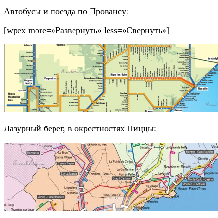
Автобусы и поезда по Провансу:
[wpex more=»Развернуть» less=»Свернуть»]
Лазурный берег, в окрестностях Ниццы: