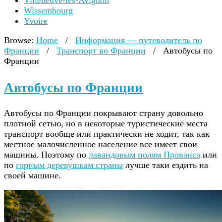
Villeneuve-lès-Avignon
Wissembourg
Yvoire
Browse:
Home
/
Информация — путеводитель по
Франции
/
Транспорт во Франции
/
Автобусы по
Франции
Автобусы по Франции
Автобусы по Франции покрывают страну довольно
плотной сетью, но в некоторые туристические места
транспорт вообще или практически не ходит, так как
местное малочисленное население все имеет свои
машины. Поэтому по
лавандовым полям Прованса
или
по
горным деревушкам страны
лучше таки ездить на
своей машине.