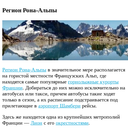
Регион Рона-Альпы
Регион Рона-Альпы
в значительное мере располагается
на гористой местности Французских Альп, где
находятся самые популярные
горнолыжные курорты
Франции
. Добираться до них можно исключительно на
автобусах или такси, причем автобусы такие ходят
только в сезон, а их расписание подстраивается под
прилетающие в
аэропорт Шамбери
рейсы.
Здесь же находится одна из крупнейших метрополий
Франции —
Лион
с его
окрестностями
.