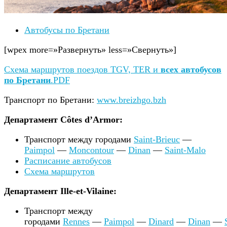
Автобусы по Бретани
[wpex more=»Развернуть» less=»Свернуть»]
Схема маршрутов поездов TGV, TER и
всех автобусов
по Бретани
.PDF
Транспорт по Бретани:
www.breizhgo.bzh
Департамент Côtes d’Armor:
Транспорт между городами
Saint-Brieuc
—
Paimpol
—
Moncontour
—
Dinan
—
Saint-Malo
Расписание автобусов
Схема маршрутов
Департамент Ille-et-Vilaine:
Транспорт между
городами
Rennes
—
Paimpol
—
Dinard
—
Dinan
—