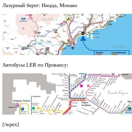
Лазурный берег: Ницца, Монако
Автобусы LER по Провансу:
[/wpex]