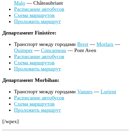
Malo
— Châteaubriant
Расписание автобусов
Схема маршрутов
Проложить маршрут
Департамент Finistère:
Транспорт между городами
Brest
—
Morlaix
—
Quimper
—
Concarneau
— Pont Aven
Расписание автобусов
Схема маршрутов
Проложить маршрут
Департамент Morbihan:
Транспорт между городами
Vannes
—
Lorient
Расписание автобусов
Схема маршрутов
Проложить маршрут
[/wpex]