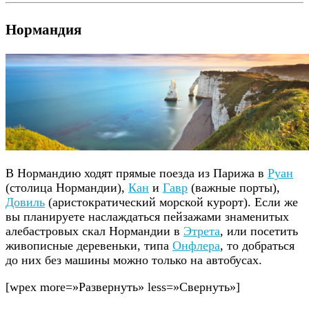
Нормандия
В Нормандию ходят прямые поезда из Парижа в
Руан
(столица Нормандии),
Кан
и
Гавр
(важные порты),
Довиль
(аристократический морской курорт). Если же
вы планируете наслаждаться пейзажами знаменитых
алебастровых скал Нормандии в
Этрета
, или посетить
живописные деревеньки, типа
Онфлера
, то добраться
до них без машины можно только на автобусах.
[wpex more=»Развернуть» less=»Свернуть»]