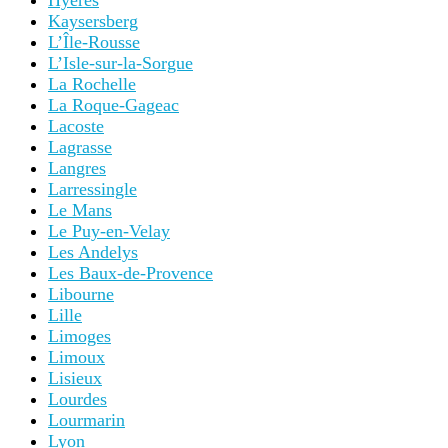
Hyères
Kaysersberg
L’Île-Rousse
L’Isle-sur-la-Sorgue
La Rochelle
La Roque-Gageac
Lacoste
Lagrasse
Langres
Larressingle
Le Mans
Le Puy-en-Velay
Les Andelys
Les Baux-de-Provence
Libourne
Lille
Limoges
Limoux
Lisieux
Lourdes
Lourmarin
Lyon