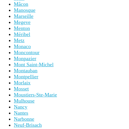
Mâcon
Manosque
Marseille
Megeve
Menton
Méribel
Metz
Monaco
Moncontour
Monpazier
Mont Saint-Michel
Montauban
Montpellier
Morlaix
Mosset
Moustiers-Ste-Marie
Mulhouse
Nancy
Nantes
Narbonne
Neuf-Brisach