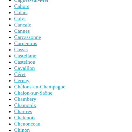
Cagnes-sur-Mer
Cahors
Calais
Calvi
Cancale
Cannes
Carcassonne
Carpentras
Cassis
Castellane
Castelnou
Cavaillon
Céret
Cernay
Châlons-en-Champagne
Chalon-sur-Saône
Chambery
Chamonix
Chartres
Chatenois
Chenonceau
Chinon