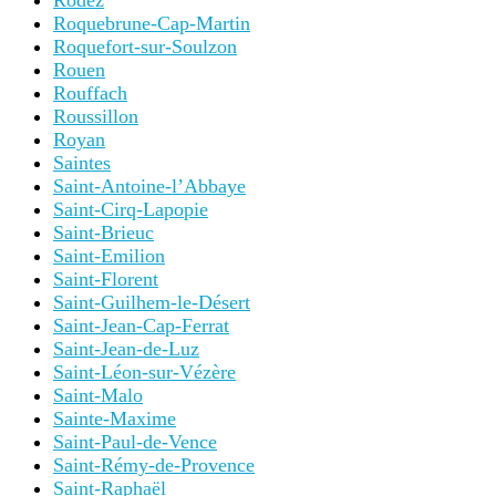
Rodez
Roquebrune-Cap-Martin
Roquefort-sur-Soulzon
Rouen
Rouffach
Roussillon
Royan
Saintes
Saint-Antoine-l’Abbaye
Saint-Cirq-Lapopie
Saint-Brieuc
Saint-Emilion
Saint-Florent
Saint-Guilhem-le-Désert
Saint-Jean-Cap-Ferrat
Saint-Jean-de-Luz
Saint-Léon-sur-Vézère
Saint-Malo
Sainte-Maxime
Saint-Paul-de-Vence
Saint-Rémy-de-Provence
Saint-Raphaël