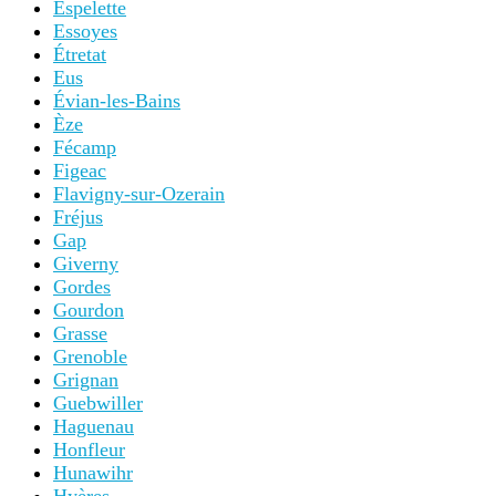
Espelette
Essoyes
Étretat
Eus
Évian-les-Bains
Èze
Fécamp
Figeac
Flavigny-sur-Ozerain
Fréjus
Gap
Giverny
Gordes
Gourdon
Grasse
Grenoble
Grignan
Guebwiller
Haguenau
Honfleur
Hunawihr