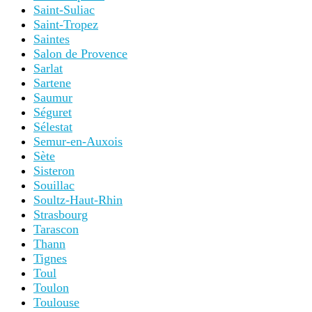
Saint-Suliac
Saint-Tropez
Saintes
Salon de Provence
Sarlat
Sartene
Saumur
Séguret
Sélestat
Semur-en-Auxois
Sète
Sisteron
Souillac
Soultz-Haut-Rhin
Strasbourg
Tarascon
Thann
Tignes
Toul
Toulon
Toulouse