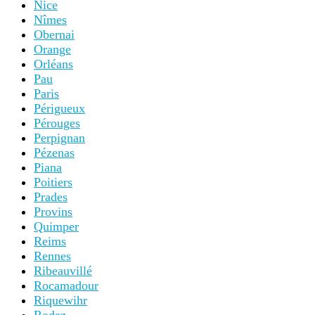
Nice
Nîmes
Obernai
Orange
Orléans
Pau
Paris
Périgueux
Pérouges
Perpignan
Pézenas
Piana
Poitiers
Prades
Provins
Quimper
Reims
Rennes
Ribeauvillé
Rocamadour
Riquewihr