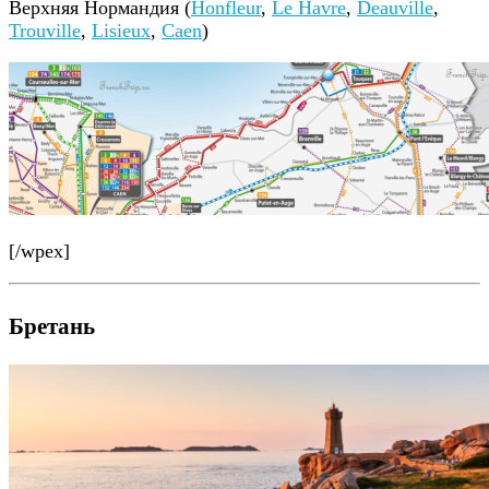
Верхняя Нормандия (
Honfleur
,
Le Havre
,
Deauville
,
Trouville
,
Lisieux
,
Caen
)
[/wpex]
Бретань