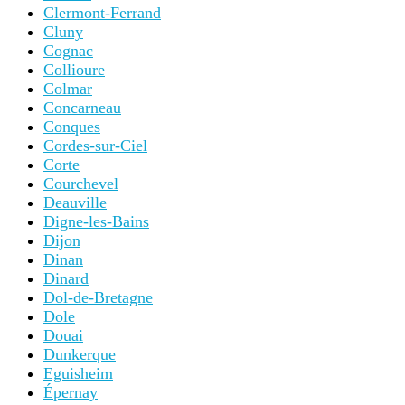
Clermont-Ferrand
Cluny
Cognac
Collioure
Colmar
Concarneau
Conques
Cordes-sur-Ciel
Corte
Courchevel
Deauville
Digne-les-Bains
Dijon
Dinan
Dinard
Dol-de-Bretagne
Dole
Douai
Dunkerque
Eguisheim
Épernay