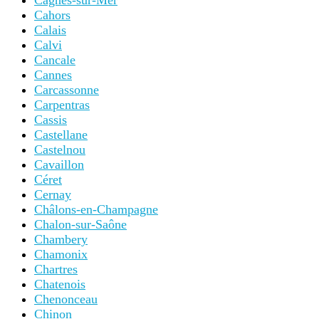
Cagnes-sur-Mer
Cahors
Calais
Calvi
Cancale
Cannes
Carcassonne
Carpentras
Cassis
Castellane
Castelnou
Cavaillon
Céret
Cernay
Châlons-en-Champagne
Chalon-sur-Saône
Chambery
Chamonix
Chartres
Chatenois
Chenonceau
Chinon