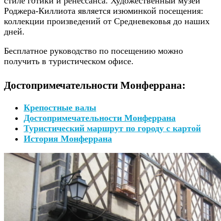
стиле готики и ренессанса. Художественный музей
Роджера-Киллиота является изюминкой посещения:
коллекции произведений от Средневековья до наших
дней.
Бесплатное руководство по посещению можно
получить в туристическом офисе.
Достопримечательности Монферрана:
Крепостные валы
Достопримечательности Монферрана
Туристический маршрут по городу с картой
История Монферрана