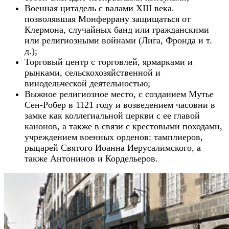
Военная цитадель с валами XIII века.
позволявшая Монферрану защищаться от
Клермона, случайных банд или гражданскими
или религиозными войнами (Лига, Фронда и т.
д.);
Торговый центр с торговлей, ярмарками и
рынками, сельскохозяйственной и
винодельческой деятельностью;
Выжное религиозное место, с созданием Мутье
Сен-Робер в 1121 году и возведением часовни в
замке как коллегиальной церкви с ее главой
канонов, а также в связи с крестовыми походами,
учреждением военных орденов: тамплиеров,
рыцарей Святого Иоанна Иерусалимского, а
также Антонинов и Кордельеров.