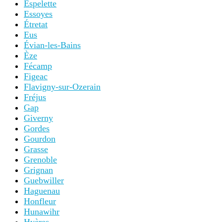
Espelette
Essoyes
Étretat
Eus
Évian-les-Bains
Èze
Fécamp
Figeac
Flavigny-sur-Ozerain
Fréjus
Gap
Giverny
Gordes
Gourdon
Grasse
Grenoble
Grignan
Guebwiller
Haguenau
Honfleur
Hunawihr