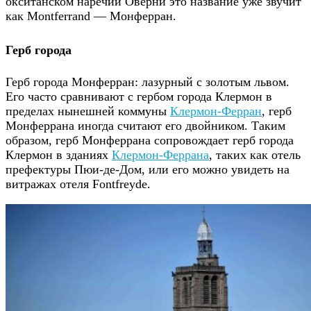
окситанском наречии Оверни это название уже звучит
как Montferrand — Монферран.
Герб города
Герб города Монферран: лазурный с золотым львом.
Его часто сравнивают с гербом города Клермон в
пределах нынешней коммуны
Клермон-Ферран
, герб
Монферрана иногда считают его двойником. Таким
образом, герб Монферрана сопровождает герб города
Клермон в зданиях
Клермон-Феррана
, таких как отель
префектуры Пюи-де-Дом, или его можно увидеть на
витражах отеля Fontfreyde.