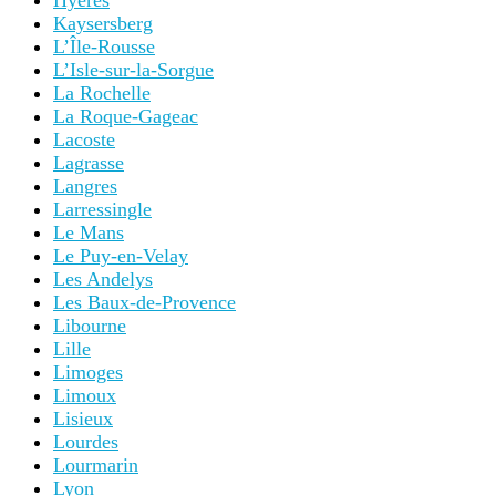
Hyères
Kaysersberg
L’Île-Rousse
L’Isle-sur-la-Sorgue
La Rochelle
La Roque-Gageac
Lacoste
Lagrasse
Langres
Larressingle
Le Mans
Le Puy-en-Velay
Les Andelys
Les Baux-de-Provence
Libourne
Lille
Limoges
Limoux
Lisieux
Lourdes
Lourmarin
Lyon