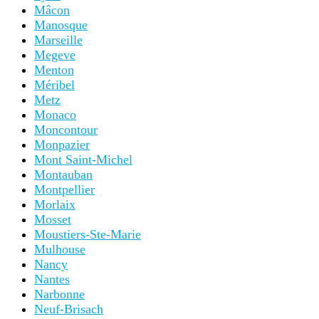
Mâcon
Manosque
Marseille
Megeve
Menton
Méribel
Metz
Monaco
Moncontour
Monpazier
Mont Saint-Michel
Montauban
Montpellier
Morlaix
Mosset
Moustiers-Ste-Marie
Mulhouse
Nancy
Nantes
Narbonne
Neuf-Brisach