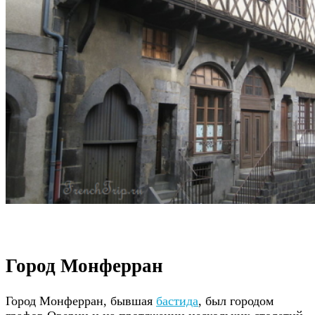
Город Монферран
Город Монферран, бывшая
бастида
, был городом