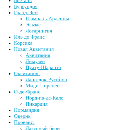
Бретань
Бургундия
Гранд-Эст:
Шампань-Арденны
Эльзас
Лотарингия
Иль де Франс
Корсика
Новая Аквитания
Аквитания
Лимузен
Пуату-Шаранта
Окситания:
Лангедок-Русийон
Миди Пиренеи
О-де-Франс
Норд-па-де-Кале
Пикардия
Нормандия
Овернь
Прованс:
Лазурный берег