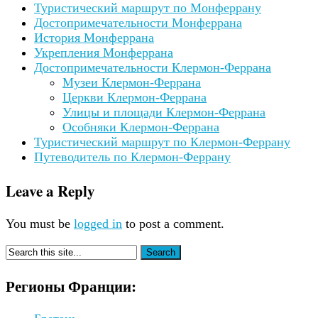
Туристический маршрут по Монферрану
Достопримечательности Монферрана
История Монферрана
Укрепления Монферрана
Достопримечательности Клермон-Феррана
Музеи Клермон-Феррана
Церкви Клермон-Феррана
Улицы и площади Клермон-Феррана
Особняки Клермон-Феррана
Туристический маршрут по Клермон-Феррану
Путеводитель по Клермон-Феррану
Leave a Reply
You must be
logged in
to post a comment.
Регионы Франции: