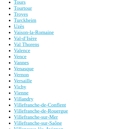
Tours
Tourtour
Troyes
Turckheim
Uzès
Vaison-la-Romaine
Val-d’Isère
Val Thorens
Valence
Vence
Vannes
Venasque
Vernon
Versaille
Vichy
Vienne
Villandry
Villefranche-de-Conflent
Villefranche-de-Rouergue
Villefranche-sur-Mer
Villefranche-sur-Saône