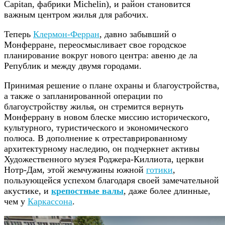
Capitan, фабрики Michelin), и район становится
важным центром жилья для рабочих.
Теперь
Клермон-Ферран
, давно забывший о
Монферране, переосмысливает свое городское
планирование вокруг нового центра: авеню де ла
Републик и между двумя городами.
Принимая решение о плане охраны и благоустройства,
а также о запланированной операции по
благоустройству жилья, он стремится вернуть
Монферрану в новом блеске миссию исторического,
культурного, туристического и экономического
полюса. В дополнение к отреставрированному
архитектурному наследию, он подчеркнет активы
Художественного музея Роджера-Киллиота, церкви
Нотр-Дам, этой жемчужины южной
готики
,
пользующейся успехом благодаря своей замечательной
акустике, и
крепостные валы
, даже более длинные,
чем у
Каркассона
.