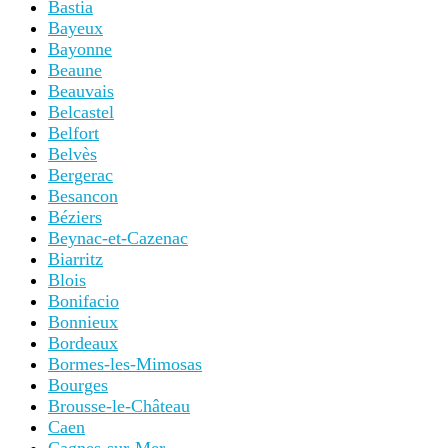
Bastia
Bayeux
Bayonne
Beaune
Beauvais
Belcastel
Belfort
Belvès
Bergerac
Besancon
Béziers
Beynac-et-Cazenac
Biarritz
Blois
Bonifacio
Bonnieux
Bordeaux
Bormes-les-Mimosas
Bourges
Brousse-le-Château
Caen