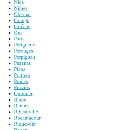
Nice
Nîmes
Obernai
Orange
Orléans
Pau
Paris
Périgueux
Pérouges
Perpignan
Pézenas
Piana
Poitiers
Prades
Provins
Quimper
Reims
Rennes
Ribeauvillé
Rocamadour
Riquewihr