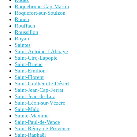
Rodez
Roquebrune-Cap-Martin
Roquefort-sur-Soulzon
Rouen
Rouffach
Roussillon
Royan
Saintes
Saint-Antoine-l’Abbaye
Saint-Cirq-Lapopie
Saint-Brieuc
Saint-Emilion
Saint-Florent
Saint-Guilhem-le-Désert
Saint-Jean-Cap-Ferrat
Saint-Jean-de-Luz
Saint-Léon-sur-Vézère
Saint-Malo
Sainte-Maxime
Saint-Paul-de-Vence
Saint-Rémy-de-Provence
Saint-Raphaël