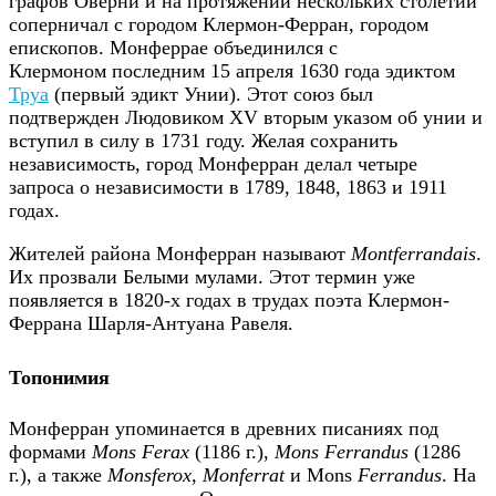
графов Оверни и на протяжении нескольких столетий
соперничал с городом Клермон-Ферран, городом
епископов. Монферрае объединился с
Клермоном последним 15 апреля 1630 года эдиктом
Труа
(первый эдикт Унии). Этот союз был
подтвержден Людовиком XV вторым указом об унии и
вступил в силу в 1731 году. Желая сохранить
независимость, город Монферран делал четыре
запроса о независимости в 1789, 1848, 1863 и 1911
годах.
Жителей района Монферран называют
Montferrandais
.
Их прозвали Белыми мулами. Этот термин уже
появляется в 1820-х годах в трудах поэта Клермон-
Феррана Шарля-Антуана Равеля.
Топонимия
Монферран упоминается в древних писаниях под
формами
Mons Ferax
(1186 г.),
Mons Ferrandus
(1286
г.), а также
Monsferox, Monferrat
и Mons
Ferrandus
. На