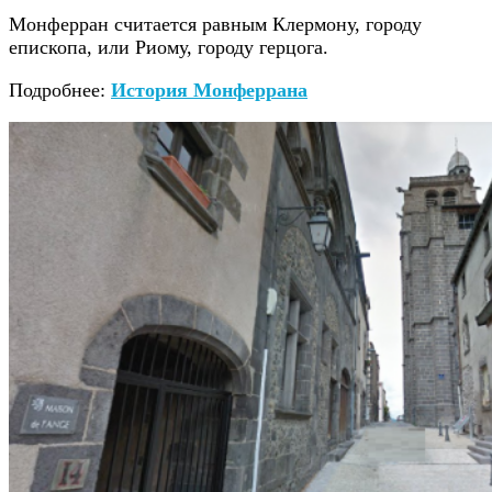
Монферран считается равным Клермону, городу
епископа, или Риому, городу герцога.
Подробнее:
История Монферрана