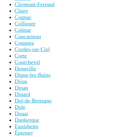
Clermont-Ferrand
Cluny
Cognac
Collioure
Colmar
Concarneau
Conques
Cordes-sur-Ciel
Corte
Courchevel
Deauville
Digne-les-Bains
Dijon
Dinan
Dinard
Dol-de-Bretagne
Dole
Douai
Dunkerque
Eguisheim
Épernay