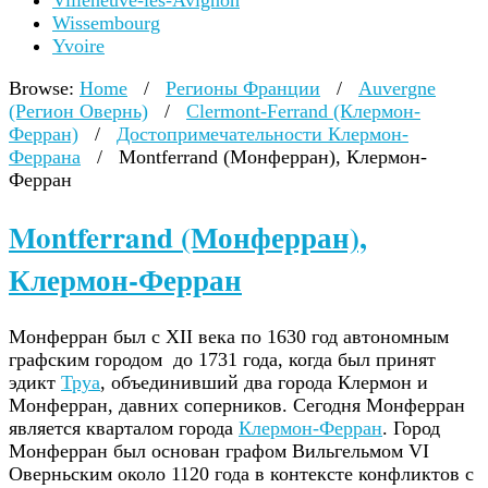
Villeneuve-lès-Avignon
Wissembourg
Yvoire
Browse:
Home
/
Регионы Франции
/
Auvergne
(Регион Овернь)
/
Clermont-Ferrand (Клермон-
Ферран)
/
Достопримечательности Клермон-
Феррана
/
Montferrand (Монферран), Клермон-
Ферран
Montferrand (Монферран),
Клермон-Ферран
Монферран был с XII века по 1630 год автономным
графским городом до 1731 года, когда был принят
эдикт
Труа
, объединивший два города Клермон и
Монферран, давних соперников. Сегодня Монферран
является кварталом города
Клермон-Ферран
. Город
Монферран был основан графом Вильгельмом VI
Оверньским около 1120 года в контексте конфликтов с