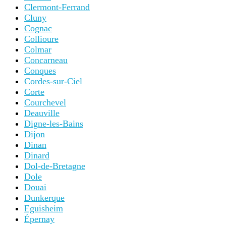
Clermont-Ferrand
Cluny
Cognac
Collioure
Colmar
Concarneau
Conques
Cordes-sur-Ciel
Corte
Courchevel
Deauville
Digne-les-Bains
Dijon
Dinan
Dinard
Dol-de-Bretagne
Dole
Douai
Dunkerque
Eguisheim
Épernay