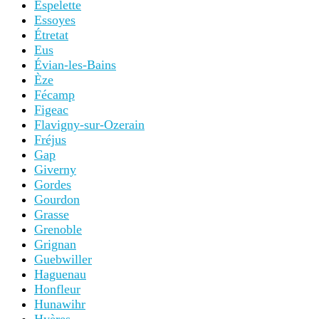
Espelette
Essoyes
Étretat
Eus
Évian-les-Bains
Èze
Fécamp
Figeac
Flavigny-sur-Ozerain
Fréjus
Gap
Giverny
Gordes
Gourdon
Grasse
Grenoble
Grignan
Guebwiller
Haguenau
Honfleur
Hunawihr