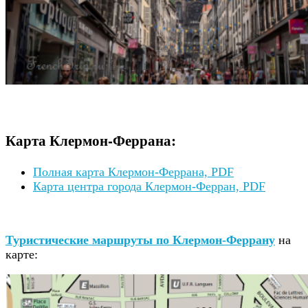
Карта Клермон-Феррана:
Полная карта Клермон-Феррана, PDF
Карта центра города Клермон-Ферран, PDF
Туристические маршруты по Клермон-Феррану
на
карте: