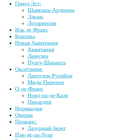
Гранд-Эст:
Шампань-Арденны
Эльзас
Лотарингия
Иль де Франс
Корсика
Новая Аквитания
Аквитания
Лимузен
Пуату-Шаранта
Окситания:
Лангедок-Русийон
Миди Пиренеи
О-де-Франс
Норд-па-де-Кале
Пикардия
Нормандия
Овернь
Прованс:
Лазурный берег
Пэи-де-ла-Луар