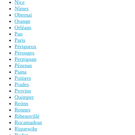
Nice
Nîmes
Obernai
Orange
Orléans
Pau
Paris
Périgueux
Pérouges
Perpignan
Pézenas
Piana
Poitiers
Prades
Provins
Quimper
Reims
Rennes
Ribeauvillé
Rocamadour
Riquewihr