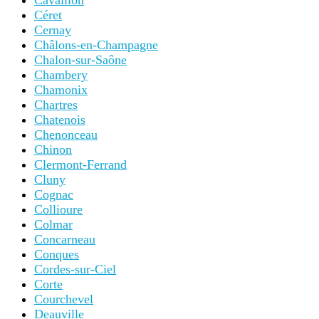
Céret
Cernay
Châlons-en-Champagne
Chalon-sur-Saône
Chambery
Chamonix
Chartres
Chatenois
Chenonceau
Chinon
Clermont-Ferrand
Cluny
Cognac
Collioure
Colmar
Concarneau
Conques
Cordes-sur-Ciel
Corte
Courchevel
Deauville