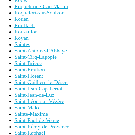
Rodez
Roquebrune-Cap-Martin
Roquefort-sur-Soulzon
Rouen
Rouffach
Roussillon
Royan
Saintes
Saint-Antoine-l’Abbaye
Saint-Cirq-Lapopie
Saint-Brieuc
Saint-Emilion
Saint-Florent
Saint-Guilhem-le-Désert
Saint-Jean-Cap-Ferrat
Saint-Jean-de-Luz
Saint-Léon-sur-Vézère
Saint-Malo
Sainte-Maxime
Saint-Paul-de-Vence
Saint-Rémy-de-Provence
Saint-Raphaël