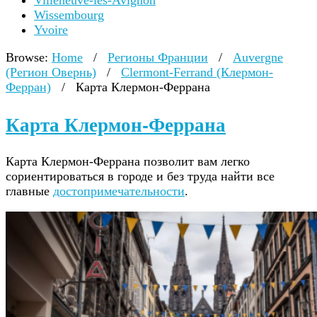
Villeneuve-lès-Avignon
Wissembourg
Yvoire
Browse:
Home
/
Регионы Франции
/
Auvergne
(Регион Овернь)
/
Clermont-Ferrand (Клермон-
Ферран)
/
Карта Клермон-Феррана
Карта Клермон-Феррана
Карта Клермон-Феррана позволит вам легко
сориентироваться в городе и без труда найти все
главные
достопримечательности
.