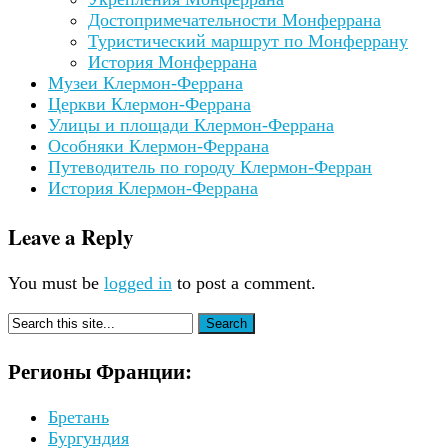
Достопримечательности Монферрана
Туристический маршрут по Монферрану
История Монферрана
Музеи Клермон-Феррана
Церкви Клермон-Феррана
Улицы и площади Клермон-Феррана
Особняки Клермон-Феррана
Путеводитель по городу Клермон-Ферран
История Клермон-Феррана
Leave a Reply
You must be
logged in
to post a comment.
Регионы Франции:
Бретань
Бургундия