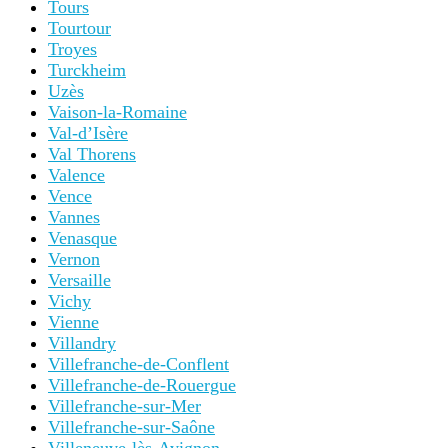
Tours
Tourtour
Troyes
Turckheim
Uzès
Vaison-la-Romaine
Val-d’Isère
Val Thorens
Valence
Vence
Vannes
Venasque
Vernon
Versaille
Vichy
Vienne
Villandry
Villefranche-de-Conflent
Villefranche-de-Rouergue
Villefranche-sur-Mer
Villefranche-sur-Saône