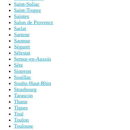
Saint-Suliac
Saint-Tropez
Saintes
Salon de Provence
Sarlat
Sartene
Saumur
Séguret
Sélestat
Semur-en-Auxois
Sète
Sisteron
Souillac
Soultz-Haut-Rhin
Strasbourg
Tarascon
Thann
Tignes
Toul
Toulon
Toulouse