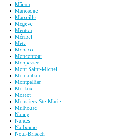
Mâcon
Manosque
Marseille
Megeve
Menton
Méribel
Metz
Monaco
Moncontour
Monpazier
Mont Saint-Michel
Montauban
Montpellier
Morlaix
Mosset
Moustiers-Ste-Marie
Mulhouse
Nancy
Nantes
Narbonne
Neuf-Brisach