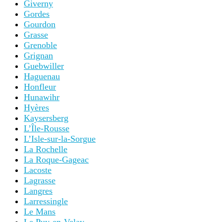
Giverny
Gordes
Gourdon
Grasse
Grenoble
Grignan
Guebwiller
Haguenau
Honfleur
Hunawihr
Hyères
Kaysersberg
L’Île-Rousse
L’Isle-sur-la-Sorgue
La Rochelle
La Roque-Gageac
Lacoste
Lagrasse
Langres
Larressingle
Le Mans
Le Puy-en-Velay