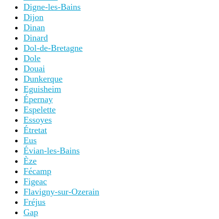
Digne-les-Bains
Dijon
Dinan
Dinard
Dol-de-Bretagne
Dole
Douai
Dunkerque
Eguisheim
Épernay
Espelette
Essoyes
Étretat
Eus
Évian-les-Bains
Èze
Fécamp
Figeac
Flavigny-sur-Ozerain
Fréjus
Gap