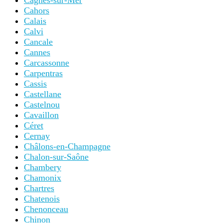
Cagnes-sur-Mer
Cahors
Calais
Calvi
Cancale
Cannes
Carcassonne
Carpentras
Cassis
Castellane
Castelnou
Cavaillon
Céret
Cernay
Châlons-en-Champagne
Chalon-sur-Saône
Chambery
Chamonix
Chartres
Chatenois
Chenonceau
Chinon