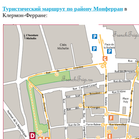
Туристический маршрут по району Монферран
в
Клермон-Ферране: