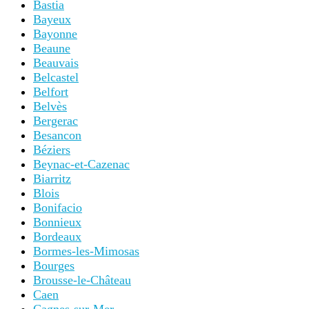
Bastia
Bayeux
Bayonne
Beaune
Beauvais
Belcastel
Belfort
Belvès
Bergerac
Besancon
Béziers
Beynac-et-Cazenac
Biarritz
Blois
Bonifacio
Bonnieux
Bordeaux
Bormes-les-Mimosas
Bourges
Brousse-le-Château
Caen