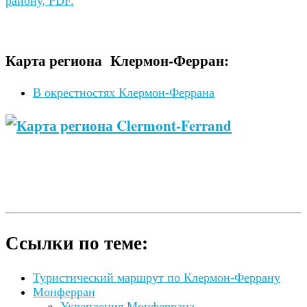
району, PDF.
Карта региона Клермон-Ферран:
В окрестностях Клермон-Феррана
Ссылки по теме:
Туристический маршрут по Клермон-Феррану
Монферран
Укрепления Монферрана