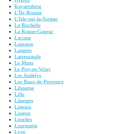
Hyères
Kaysersberg
L’Île-Rousse
L’Isle-sur-la-Sorgue
La Rochelle
La Roque-Gageac
Lacoste
Lagrasse
Langres
Larressingle
Le Mans
Le Puy-en-Velay
Les Andelys
Les Baux-de-Provence
Libourne
Lille
Limoges
Limoux
Lisieux
Lourdes
Lourmarin
Lyon