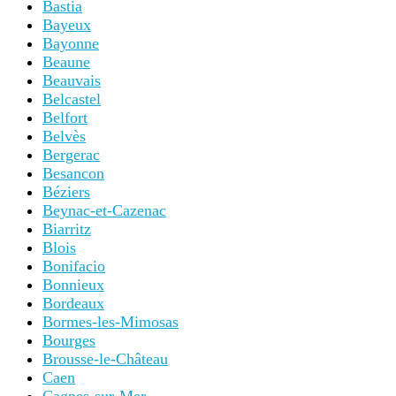
Bastia
Bayeux
Bayonne
Beaune
Beauvais
Belcastel
Belfort
Belvès
Bergerac
Besancon
Béziers
Beynac-et-Cazenac
Biarritz
Blois
Bonifacio
Bonnieux
Bordeaux
Bormes-les-Mimosas
Bourges
Brousse-le-Château
Caen