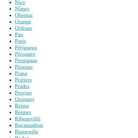
Nice
Nîmes
Obernai
Orange
Orléans
Pau
Paris
Périgueux
Pérouges
Perpignan
Pézenas
Piana
Poitiers
Prades
Provins
Quimper
Reims
Rennes
Ribeauvillé
Rocamadour
Riquewihr