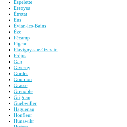
Espelette
Essoyes
Étretat
Eus
Évian-les-Bains
Èze
Fécamp
Figeac
Flavigny-sur-Ozerain
Fréjus
Gap
Giverny
Gordes
Gourdon
Grasse
Grenoble
Grignan
Guebwiller
Haguenau
Honfleur
Hunawihr