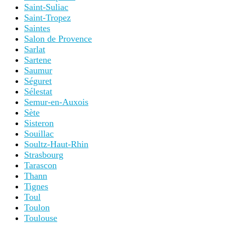
Saint-Suliac
Saint-Tropez
Saintes
Salon de Provence
Sarlat
Sartene
Saumur
Séguret
Sélestat
Semur-en-Auxois
Sète
Sisteron
Souillac
Soultz-Haut-Rhin
Strasbourg
Tarascon
Thann
Tignes
Toul
Toulon
Toulouse