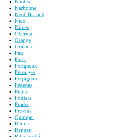
Nantes
Narbonne
Neuf-Brisach
Nice
Nîmes
Obernai
Orange
Orléans
Pau
Paris
Périgueux
Pérouges
Perpignan
Pézenas
Piana
Poitiers
Prades
Provins
Quimper
Reims
Rennes
Ribeauvillé