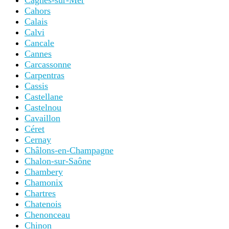
Cagnes-sur-Mer
Cahors
Calais
Calvi
Cancale
Cannes
Carcassonne
Carpentras
Cassis
Castellane
Castelnou
Cavaillon
Céret
Cernay
Châlons-en-Champagne
Chalon-sur-Saône
Chambery
Chamonix
Chartres
Chatenois
Chenonceau
Chinon