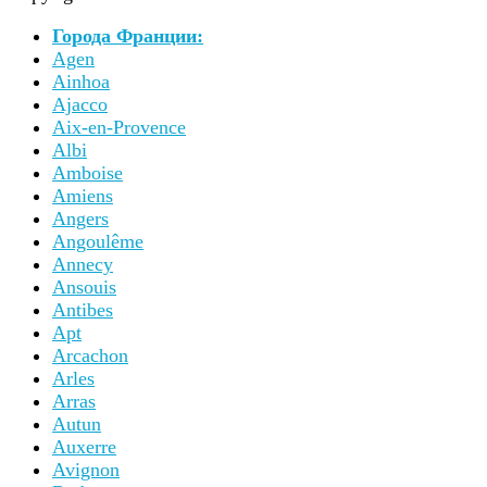
Города Франции:
Agen
Ainhoa
Ajacco
Aix-en-Provence
Albi
Amboise
Amiens
Angers
Angoulême
Annecy
Ansouis
Antibes
Apt
Arcachon
Arles
Arras
Autun
Auxerre
Avignon