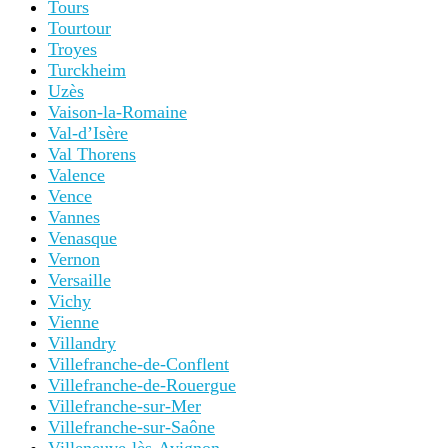
Tours
Tourtour
Troyes
Turckheim
Uzès
Vaison-la-Romaine
Val-d’Isère
Val Thorens
Valence
Vence
Vannes
Venasque
Vernon
Versaille
Vichy
Vienne
Villandry
Villefranche-de-Conflent
Villefranche-de-Rouergue
Villefranche-sur-Mer
Villefranche-sur-Saône