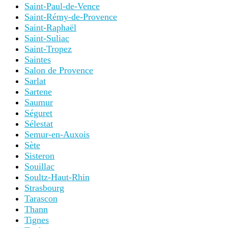
Saint-Paul-de-Vence
Saint-Rémy-de-Provence
Saint-Raphaël
Saint-Suliac
Saint-Tropez
Saintes
Salon de Provence
Sarlat
Sartene
Saumur
Séguret
Sélestat
Semur-en-Auxois
Sète
Sisteron
Souillac
Soultz-Haut-Rhin
Strasbourg
Tarascon
Thann
Tignes