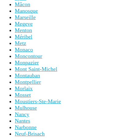
Mâcon
Manosque
Marseille
Megeve
Menton
Méribel
Metz
Monaco
Moncontour
Monpazier
Mont Saint-Michel
Montauban
Montpellier
Morlaix
Mosset
Moustiers-Ste-Marie
Mulhouse
Nancy
Nantes
Narbonne
Neuf-Brisach