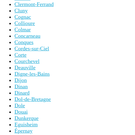
Clermont-Ferrand
Cluny
Cognac
Collioure
Colmar
Concarneau
Conques
Cordes-sur-Ciel
Corte
Courchevel
Deauville
Digne-les-Bains
Dijon
Dinan
Dinard
Dol-de-Bretagne
Dole
Douai
Dunkerque
Eguisheim
Épernay