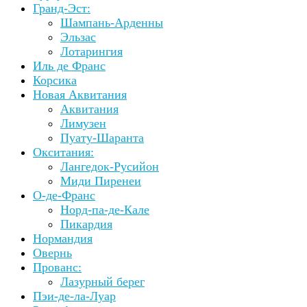
Гранд-Эст:
Шампань-Арденны
Эльзас
Лотарингия
Иль де Франс
Корсика
Новая Аквитания
Аквитания
Лимузен
Пуату-Шаранта
Окситания:
Лангедок-Русийон
Миди Пиренеи
О-де-Франс
Норд-па-де-Кале
Пикардия
Нормандия
Овернь
Прованс:
Лазурный берег
Пэи-де-ла-Луар