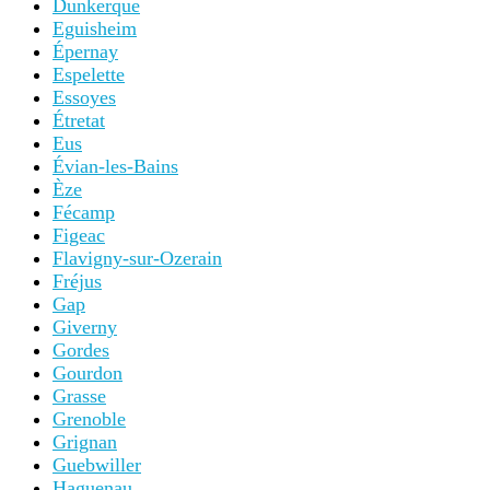
Dunkerque
Eguisheim
Épernay
Espelette
Essoyes
Étretat
Eus
Évian-les-Bains
Èze
Fécamp
Figeac
Flavigny-sur-Ozerain
Fréjus
Gap
Giverny
Gordes
Gourdon
Grasse
Grenoble
Grignan
Guebwiller
Haguenau