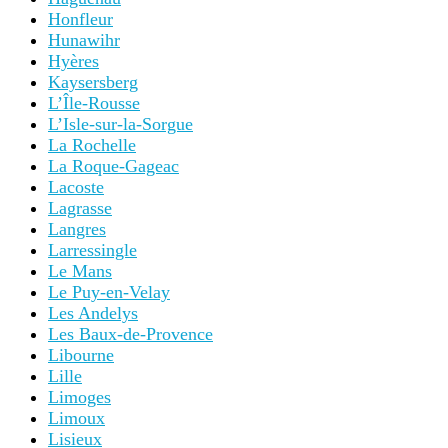
Honfleur
Hunawihr
Hyères
Kaysersberg
L’Île-Rousse
L’Isle-sur-la-Sorgue
La Rochelle
La Roque-Gageac
Lacoste
Lagrasse
Langres
Larressingle
Le Mans
Le Puy-en-Velay
Les Andelys
Les Baux-de-Provence
Libourne
Lille
Limoges
Limoux
Lisieux