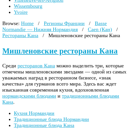
Villeneuve-lès-Avignon
Wissembourg
Yvoire
Browse:
Home
/
Регионы Франции
/
Basse
Normandie — Нижняя Нормандия
/
Caen (Кан)
/
Рестораны Кана
/
Мишленовские рестораны Кана
Мишленовские рестораны Кана
Среди
ресторанов Кана
можно выделить три, которые
отмечены мишленовскими звездами — одной из самых
уважаемых наград в ресторанном бизнесе, «знак
качества» для гурманов всего мира. Здесь вас ждет
изысканная современная кухня, вдохновленная
нормандскими блюдами
и
традиционными блюдами
Кана
.
Кухня Нормандии
Традиционные блюда Нормандии
Традиционные блюда Кана