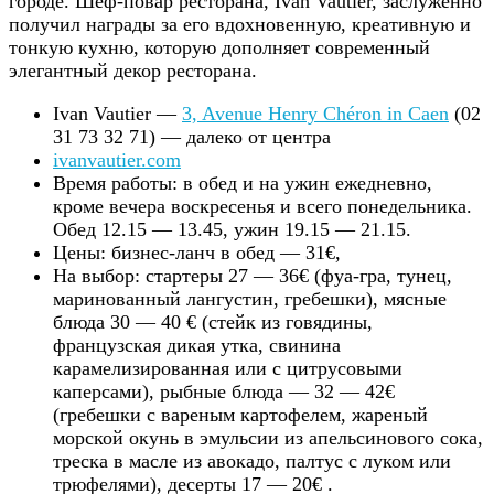
городе. Шеф-повар ресторана, Ivan Vautier, заслуженно
получил награды за его вдохновенную, креативную и
тонкую кухню, которую дополняет современный
элегантный декор ресторана.
Ivan Vautier —
3, Avenue Henry Chéron in Caen
(02
31 73 32 71) — далеко от центра
ivanvautier.com
Время работы: в обед и на ужин ежедневно,
кроме вечера воскресенья и всего понедельника.
Обед 12.15 — 13.45, ужин 19.15 — 21.15.
Цены: бизнес-ланч в обед — 31€,
На выбор: стартеры 27 — 36€ (фуа-гра, тунец,
маринованный лангустин, гребешки), мясные
блюда 30 — 40 € (стейк из говядины,
французская дикая утка, свинина
карамелизированная или с цитрусовыми
каперсами), рыбные блюда — 32 — 42€
(гребешки с вареным картофелем, жареный
морской окунь в эмульсии из апельсинового сока,
треска в масле из авокадо, палтус с луком или
трюфелями), десерты 17 — 20€ .