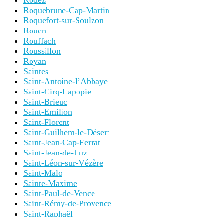
Rodez
Roquebrune-Cap-Martin
Roquefort-sur-Soulzon
Rouen
Rouffach
Roussillon
Royan
Saintes
Saint-Antoine-l’Abbaye
Saint-Cirq-Lapopie
Saint-Brieuc
Saint-Emilion
Saint-Florent
Saint-Guilhem-le-Désert
Saint-Jean-Cap-Ferrat
Saint-Jean-de-Luz
Saint-Léon-sur-Vézère
Saint-Malo
Sainte-Maxime
Saint-Paul-de-Vence
Saint-Rémy-de-Provence
Saint-Raphaël