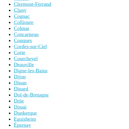
Clermont-Ferrand
Cluny
Cognac
Collioure
Colmar
Concarneau
Conques
Cordes-sur-Ciel
Corte
Courchevel
Deauville
Digne-les-Bains
Dijon
Dinan
Dinard
Dol-de-Bretagne
Dole
Douai
Dunkerque
Eguisheim
Épernay