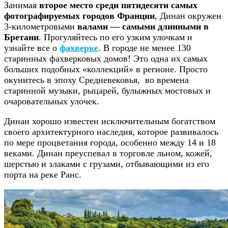
Занимая
второе место среди пятидесяти самых
фотографируемых городов Франции
, Динан окружен
3-километровыми
валами — самыми длинными в
Бретани
. Прогуляйтесь по его узким улочкам и
узнайте все о
фахверке
. В городе не менее 130
старинных фахверковых домов! Это одна их самых
больших подобных «коллекций» в регионе. Просто
окунитесь в эпоху Средневековья, во времена
старинной музыки, рыцарей, булыжных мостовых и
очаровательных улочек.
Динан хорошо известен исключительным богатством
своего архитектурного наследия, которое развивалось
по мере процветания города, особенно между 14 и 18
веками. Динан преуспевал в торговле льном, кожей,
шерстью и злаками с грузами, отбывающими из его
порта на реке Ранс.