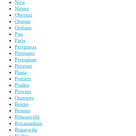
Nice
Nîmes
Obernai
Orange
Orléans
Pau
Paris
Périgueux
Pérouges
Perpignan
Pézenas
Piana
Poitiers
Prades
Provins
Quimper
Reims
Rennes
Ribeauvillé
Rocamadour
Riquewihr