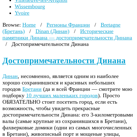
Villeneuve-lès-Avignon
Wissembourg
Yvoire
Browse:
Home
/
Регионы Франции
/
Bretagne
(Бретань)
/
Dinan (Динан)
/
Исторические
памятники Динана — достопримечательности Динана
/
Достопримечательности Динана
Достопримечательности Динана
Динан
, несомненно, является одним из наиболее
хорошо сохранившихся и красивых небольших
городов
Бретани
(да и всей Франции — смотрите мою
подборку
10 лучших маленьких городов
). Просто
ОБЯЗАТЕЛЬНО стоит посетить город, если есть
возможность, чтобы увидеть прекрасные
достопримечательности Динана: его 3-километровыми
валы (самые крупные из сохранившихся в Бретани),
фахверковые домики (одни из самых многочисленных
в Бретани), живописный порт и мощеные улицы,