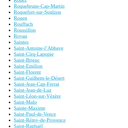
Rodez
Roquebrune-Cap-Martin
Roquefort-sur-Soulzon
Rouen
Rouffach
Roussillon
Royan
Saintes
Saint-Antoine-l’Abbaye
Saint-Cirq-Lapopie
Saint-Brieuc
Saint-Emilion
Saint-Florent
Saint-Guilhem-le-Désert
Saint-Jean-Cap-Ferrat
Saint-Jean-de-Luz
Saint-Léon-sur-Vézère
Saint-Malo
Sainte-Maxime
Saint-Paul-de-Vence
Saint-Rémy-de-Provence
Saint-Raphaël