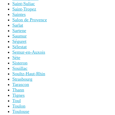
Saint-Suliac
Saint-Tropez
Saintes
Salon de Provence
Sarlat
Sartene
Saumur
Séguret
Sélestat
Semur-en-Auxois
Sète
Sisteron
Souillac
Soultz-Haut-Rhin
Strasbourg
Tarascon
Thann
Tignes
Toul
Toulon
Toulouse