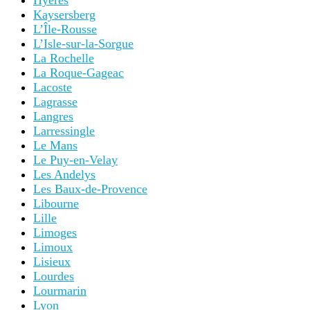
Hyères
Kaysersberg
L’Île-Rousse
L’Isle-sur-la-Sorgue
La Rochelle
La Roque-Gageac
Lacoste
Lagrasse
Langres
Larressingle
Le Mans
Le Puy-en-Velay
Les Andelys
Les Baux-de-Provence
Libourne
Lille
Limoges
Limoux
Lisieux
Lourdes
Lourmarin
Lyon