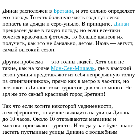
Динан расположен в
Бретани
, и это сильно определяет
его погоду. То есть большую часть года тут легко
попасть на дожди и серо-уныло. В принципе,
Динан
прекрасен даже в такую погоду, но если все-таки
хочется красочных фоточек, то больше шансов их
получить, как это не банально, летом. Июль — август,
самый высокий сезон.
Другая проблема — это толпы людей. Хотя они не
такие, как на холме
Мон-Сен-Мишель
, где в высокий
сезон улицы представляют из себя непрерывную толпу
из «пингвинчиков», прямо как в метро в час-пик, но
все-таки в Динане тоже туристов довольно много. Не
зря же это самый красивый город Бретани!
Так что если хотите некоторой уединенности,
атмосферности, то лучше выходить на улицы Динана
до 10 часов. Около 10 открываются магазины и
массово приезжают туристы. И тогда у вас будет шанс
застать пустынные улицы Динана с волшебным