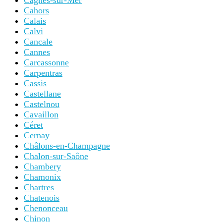
Cagnes-sur-Mer
Cahors
Calais
Calvi
Cancale
Cannes
Carcassonne
Carpentras
Cassis
Castellane
Castelnou
Cavaillon
Céret
Cernay
Châlons-en-Champagne
Chalon-sur-Saône
Chambery
Chamonix
Chartres
Chatenois
Chenonceau
Chinon