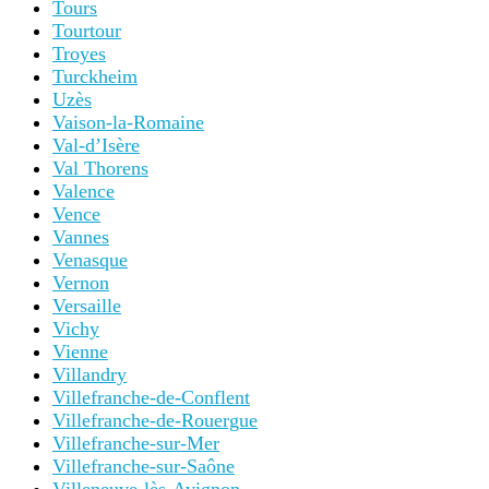
Tours
Tourtour
Troyes
Turckheim
Uzès
Vaison-la-Romaine
Val-d’Isère
Val Thorens
Valence
Vence
Vannes
Venasque
Vernon
Versaille
Vichy
Vienne
Villandry
Villefranche-de-Conflent
Villefranche-de-Rouergue
Villefranche-sur-Mer
Villefranche-sur-Saône