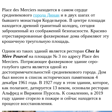
Place des Merciers находится в самом сердце
средневекового
города Динан
и в двух шагах от
бывшего монастыря Кордельеров. В центре площади
находится древний гранитный колодец, сегодня
заброшенный из соображений безопасности. Красиво
отреставрированные фахверковые дома обрамляют эту
крошечную треугольную площадь.
Одним из таких зданий является ресторан
Chez la
Mère Pourcel
на площади № 3 по адресу Place des
Merciers. Потрясающее фахверковое здание серо-
голубого цвета является одной из
достопримечательностей средневекового города. Дом
был внесен в список исторических памятников 4
декабря 1961 года. В 1927 году в этом здании, которое,
как полагают, датируется 13 веком, основали ресторан
Альфред и Виржини Пурсель. К сожалению, в 2019
году здание сгорело в пожаре и сейчас находится в
процессе восстановления.