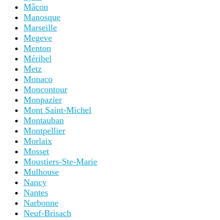
Mâcon
Manosque
Marseille
Megeve
Menton
Méribel
Metz
Monaco
Moncontour
Monpazier
Mont Saint-Michel
Montauban
Montpellier
Morlaix
Mosset
Moustiers-Ste-Marie
Mulhouse
Nancy
Nantes
Narbonne
Neuf-Brisach