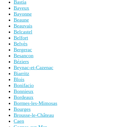
Bastia
Bayeux
Bayonne
Beaune
Beauvais
Belcastel
Belfort
Belvès
Bergerac
Besancon
Béziers
Beynac-et-Cazenac
Biarritz
Blois
Bonifacio
Bonnieux
Bordeaux
Bormes-les-Mimosas
Bourges
Brousse-le-Château
Caen