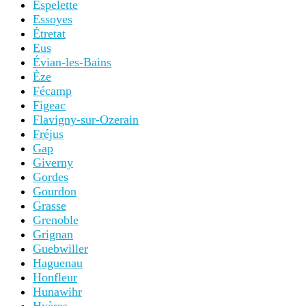
Espelette
Essoyes
Étretat
Eus
Évian-les-Bains
Èze
Fécamp
Figeac
Flavigny-sur-Ozerain
Fréjus
Gap
Giverny
Gordes
Gourdon
Grasse
Grenoble
Grignan
Guebwiller
Haguenau
Honfleur
Hunawihr