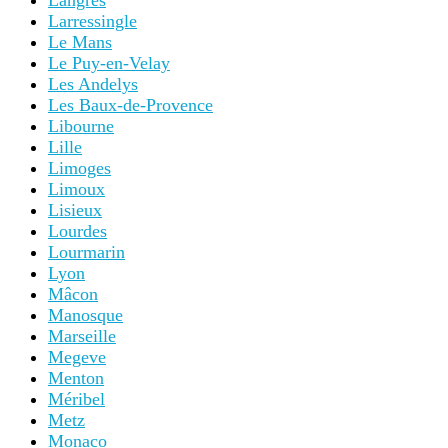
Langres
Larressingle
Le Mans
Le Puy-en-Velay
Les Andelys
Les Baux-de-Provence
Libourne
Lille
Limoges
Limoux
Lisieux
Lourdes
Lourmarin
Lyon
Mâcon
Manosque
Marseille
Megeve
Menton
Méribel
Metz
Monaco