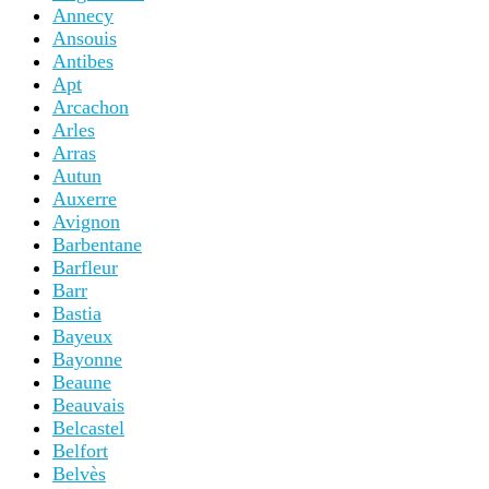
Annecy
Ansouis
Antibes
Apt
Arcachon
Arles
Arras
Autun
Auxerre
Avignon
Barbentane
Barfleur
Barr
Bastia
Bayeux
Bayonne
Beaune
Beauvais
Belcastel
Belfort
Belvès