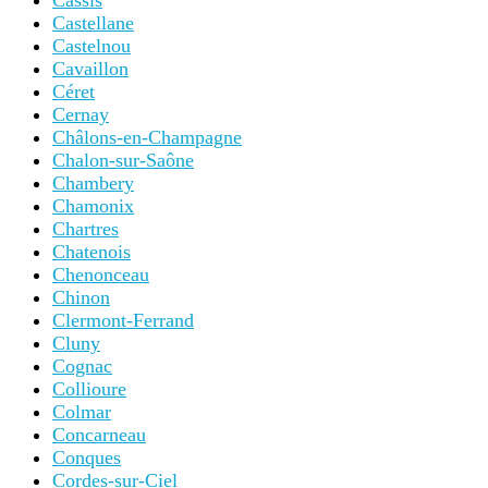
Cassis
Castellane
Castelnou
Cavaillon
Céret
Cernay
Châlons-en-Champagne
Chalon-sur-Saône
Chambery
Chamonix
Chartres
Chatenois
Chenonceau
Chinon
Clermont-Ferrand
Cluny
Cognac
Collioure
Colmar
Concarneau
Conques
Cordes-sur-Ciel