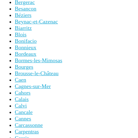
Bergerac
Besancon
Béziers
Beynac-et-Cazenac
Biarritz
Blois
Bonifacio
Bonnieux
Bordeaux
Bormes-les-Mimosas
Bourges
Brousse-le-Château
Caen
Cagnes-sur-Mer
Cahors
Calais
Calvi
Cancale
Cannes
Carcassonne
Carpentras