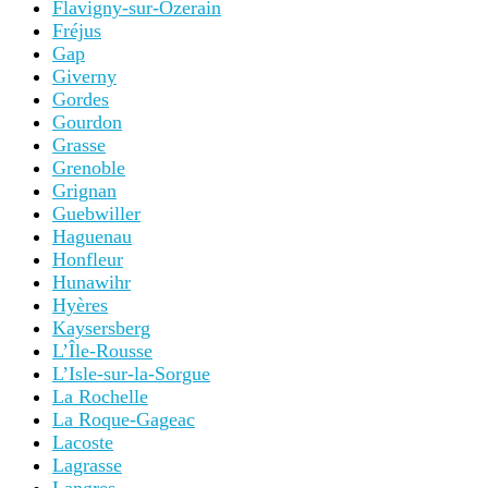
Flavigny-sur-Ozerain
Fréjus
Gap
Giverny
Gordes
Gourdon
Grasse
Grenoble
Grignan
Guebwiller
Haguenau
Honfleur
Hunawihr
Hyères
Kaysersberg
L’Île-Rousse
L’Isle-sur-la-Sorgue
La Rochelle
La Roque-Gageac
Lacoste
Lagrasse