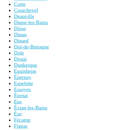
Corte
Courchevel
Deauville
Digne-les-Bains
Dijon
Dinan
Dinard
Dol-de-Bretagne
Dole
Douai
Dunkerque
Eguisheim
Épernay
Espelette
Essoyes
Étretat
Eus
Évian-les-Bains
Èze
Fécamp
Figeac