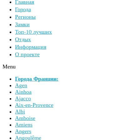
Главная
Города
Регионы
Замки
Топ-10 лучших
Отдых
Информация
О проекте
Menu
Города Франции:
Agen
Ainhoa
Ajacco
Aix-en-Provence
Albi
Amboise
Amiens
Angers
Angoulême