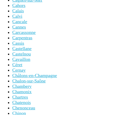
Cagnes-sur-Mer
Cahors
Calais
Calvi
Cancale
Cannes
Carcassonne
Carpentras
Cassis
Castellane
Castelnou
Cavaillon
Céret
Cernay
Châlons-en-Champagne
Chalon-sur-Saône
Chambery
Chamonix
Chartres
Chatenois
Chenonceau
Chinon