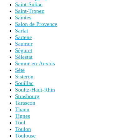
Saint-Suliac
Saint-Tropez
Saintes
Salon de Provence
Sarlat
Sartene
Saumur
Séguret
Sélestat
Semur-en-Auxois
Sète
Sisteron
Souillac
Soultz-Haut-Rhin
Strasbourg
Tarascon
Thann
Tignes
Toul
Toulon
Toulouse