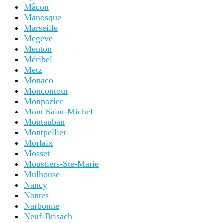
Mâcon
Manosque
Marseille
Megeve
Menton
Méribel
Metz
Monaco
Moncontour
Monpazier
Mont Saint-Michel
Montauban
Montpellier
Morlaix
Mosset
Moustiers-Ste-Marie
Mulhouse
Nancy
Nantes
Narbonne
Neuf-Brisach