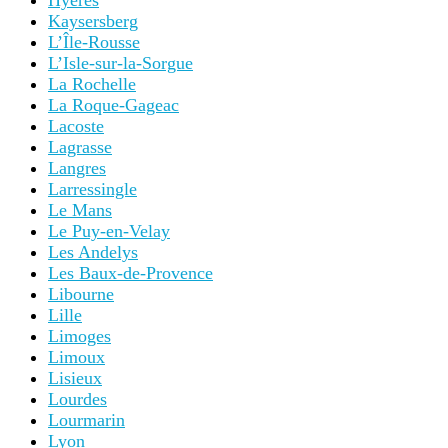
Hyères
Kaysersberg
L’Île-Rousse
L’Isle-sur-la-Sorgue
La Rochelle
La Roque-Gageac
Lacoste
Lagrasse
Langres
Larressingle
Le Mans
Le Puy-en-Velay
Les Andelys
Les Baux-de-Provence
Libourne
Lille
Limoges
Limoux
Lisieux
Lourdes
Lourmarin
Lyon