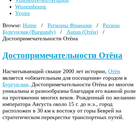
Villeneuve-lès-Avignon
Wissembourg
Yvoire
Browse:
Home
/
Регионы Франции
/
Регион
Бургундия (Burgundy)
/
Autun (Отён)
/
Достопримечательности Отёна
Достопримечательности Отёна
Насчитывающий свыше 2000 лет истории,
Отён
является «обязательным для посещения» городом в
Бургундии
. Достопримечательности Отёна во многом
уникальны и разнообразны благодаря его важной роли
на протяжении многих веков. Рожденный по желанию
императора Августа около 15 г. до н.э., город
расположен в 30 км к востоку от горы Беврей на
стратегическом перекрестке транспортных путей.