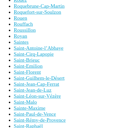
Rodez
Roquebrune-Cap-Martin
Roquefort-sur-Soulzon
Rouen
Rouffach
Roussillon
Royan
Saintes
Saint-Antoine-l’Abbaye
Saint-Cirq-Lapopie
Saint-Brieuc
Saint-Emilion
Saint-Florent
Saint-Guilhem-le-Désert
Saint-Jean-Cap-Ferrat
Saint-Jean-de-Luz
Saint-Léon-sur-Vézère
Saint-Malo
Sainte-Maxime
Saint-Paul-de-Vence
Saint-Rémy-de-Provence
Saint-Raphaël