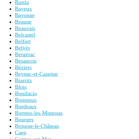
Bastia
Bayeux
Bayonne
Beaune
Beauvais
Belcastel
Belfort
Belvès
Bergerac
Besancon
Béziers
Beynac-et-Cazenac
Biarritz
Blois
Bonifacio
Bonnieux
Bordeaux
Bormes-les-Mimosas
Bourges
Brousse-le-Château
Caen