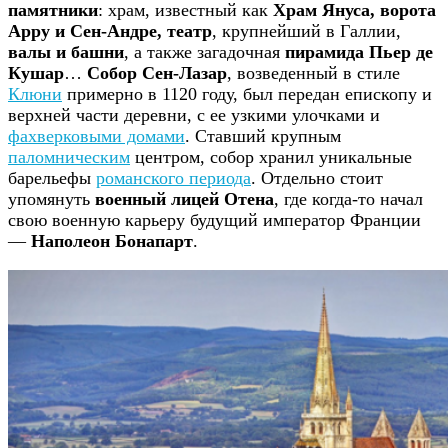
памятники
: храм, известный как
Храм Януса, ворота
Арру и Сен-Андре,
театр
, крупнейший в Галлии,
валы и башни
, а также загадочная
пирамида Пьер де
Кушар
…
Собор Сен-Лазар
, возведенный в стиле
Клюни
примерно в 1120 году, был передан епископу и
верхней части деревни, с ее узкими улочками и
фахверковыми домами
. Ставший крупным
паломническим
центром, собор хранил уникальные
барельефы
романского периода
. Отдельно стоит
упомянуть
военный лицей Отена
, где когда-то начал
свою военную карьеру будущий император Франции
—
Наполеон Бонапарт
.