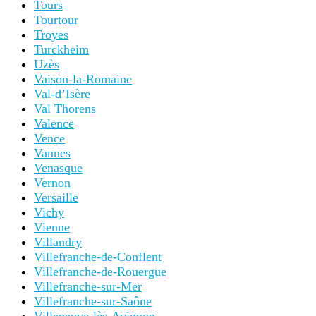
Tours
Tourtour
Troyes
Turckheim
Uzès
Vaison-la-Romaine
Val-d’Isère
Val Thorens
Valence
Vence
Vannes
Venasque
Vernon
Versaille
Vichy
Vienne
Villandry
Villefranche-de-Conflent
Villefranche-de-Rouergue
Villefranche-sur-Mer
Villefranche-sur-Saône