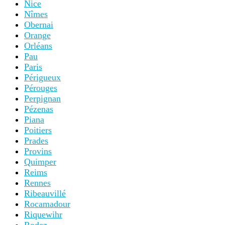
Nice
Nîmes
Obernai
Orange
Orléans
Pau
Paris
Périgueux
Pérouges
Perpignan
Pézenas
Piana
Poitiers
Prades
Provins
Quimper
Reims
Rennes
Ribeauvillé
Rocamadour
Riquewihr