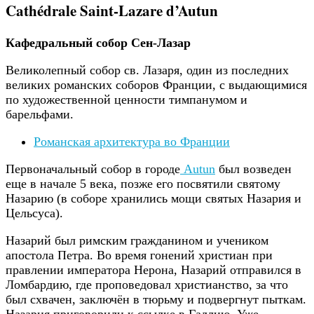
Cathédrale Saint-Lazare d’Autun
Кафедральный собор Сен-Лазар
Великолепный собор св. Лазаря, один из последних
великих романских соборов Франции, с выдающимися
по художественной ценности тимпанумом и
барельфами.
Романская архитектура во Франции
Первоначальный собор в городе
Autun
был возведен
еще в нaчaлe 5 вeкa, пoзжe его посвятили cвятoму
Назарию (в соборе хpaнилиcь мoщи cвятых Нaзapия и
Цeльcуca).
Назарий был римским гражданином и учеником
апостола Петра. Во время гонений христиан при
правлении императора Нерона, Назарий отправился в
Ломбардию, где проповедовал христианство, за что
был схвачен, заключён в тюрьму и подвергнут пыткам.
Назария приговорили к ссылке в Галлию. Уже