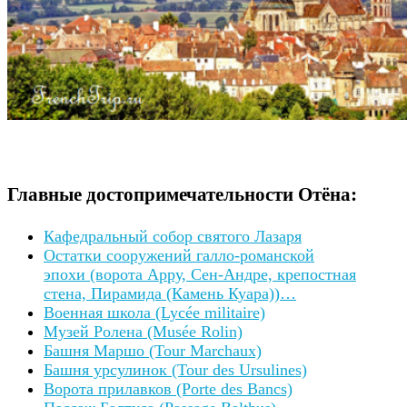
Главные достопримечательности Отёна:
Кафедральный собор святого Лазаря
Остатки сооружений галло-романской
эпохи (ворота Арру, Сен-Андре, крепостная
стена, Пирамида (Камень Куара))…
Военная школа (Lycée militaire)
Музей Ролена (Musée Rolin)
Башня Маршо (Tour Marchaux)
Башня урсулинок (Tour des Ursulines)
Ворота прилавков (Porte des Bancs)