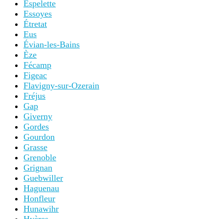
Espelette
Essoyes
Étretat
Eus
Évian-les-Bains
Èze
Fécamp
Figeac
Flavigny-sur-Ozerain
Fréjus
Gap
Giverny
Gordes
Gourdon
Grasse
Grenoble
Grignan
Guebwiller
Haguenau
Honfleur
Hunawihr