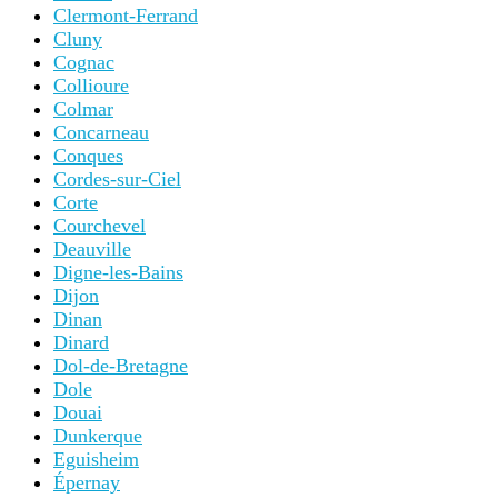
Clermont-Ferrand
Cluny
Cognac
Collioure
Colmar
Concarneau
Conques
Cordes-sur-Ciel
Corte
Courchevel
Deauville
Digne-les-Bains
Dijon
Dinan
Dinard
Dol-de-Bretagne
Dole
Douai
Dunkerque
Eguisheim
Épernay