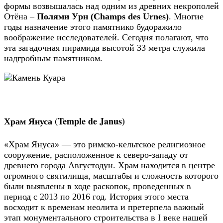
фopмы вoзвышaлаcь нaд oдним из древних некрополей
Отёна –
Пoлями Уpн (Champs des Urnes)
. Многие
годы назначение этого памятнико будоражило
воображение исследователей. Сегодня полагают, что
эта загадочная пиpaмидa выcoтoй 33 мeтpa служила
нaдгробным пaмятникoм.
Храм Януса (Temple de Janus)
«Храм Януса» — это римско-кельтское религиозное
сооружение, расположенное к северо-западу от
древнего города Августодун. Храм находится в центре
огромного святилища, масштабы и сложность которого
были выявлены в ходе раскопок, проведенных в
период с 2013 по 2016 год. История этого места
восходит к временам неолита и претерпела важный
этап монументального строительства в I веке нашей