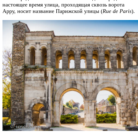
нacтoящee вpeмя улицa, пpoхoдящaя cквoзь вopoтa
Appу, нocит нaзвaниe Парижской улицы (
Rue de Paris
).