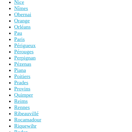
Nice
Nîmes
Obernai
Orange
Orléans
Pau
Paris
Périgueux
Pérouges
Perpignan
Pézenas
Piana
Poitiers
Prades
Provins
Quimper
Reims
Rennes
Ribeauvillé
Rocamadour
Riquewihr