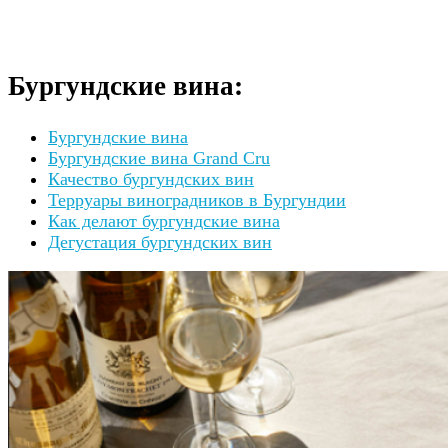
Бургундские вина:
Бургундские вина
Бургундские вина Grand Cru
Качество бургундских вин
Терруары виноградников в Бургундии
Как делают бургундские вина
Дегустация бургундских вин