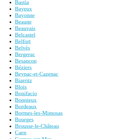
Bastia
Bayeux
Bayonne
Beaune
Beauvais
Belcastel
Belfort
Belvès
Bergerac
Besancon
Béziers
Beynac-et-Cazenac
Biarritz
Blois
Bonifacio
Bonnieux
Bordeaux
Bormes-les-Mimosas
Bourges
Brousse-le-Château
Caen