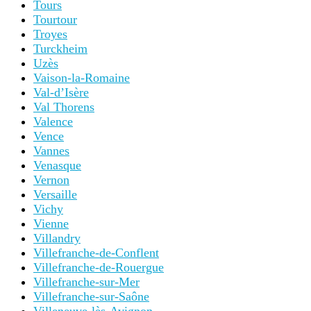
Tours
Tourtour
Troyes
Turckheim
Uzès
Vaison-la-Romaine
Val-d’Isère
Val Thorens
Valence
Vence
Vannes
Venasque
Vernon
Versaille
Vichy
Vienne
Villandry
Villefranche-de-Conflent
Villefranche-de-Rouergue
Villefranche-sur-Mer
Villefranche-sur-Saône