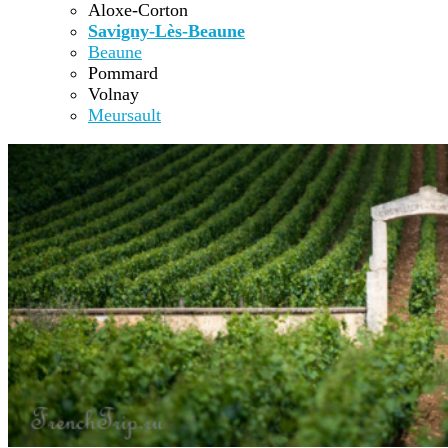
Aloxe-Corton
Savigny-Lès-Beaune
Beaune
Pommard
Volnay
Meursault