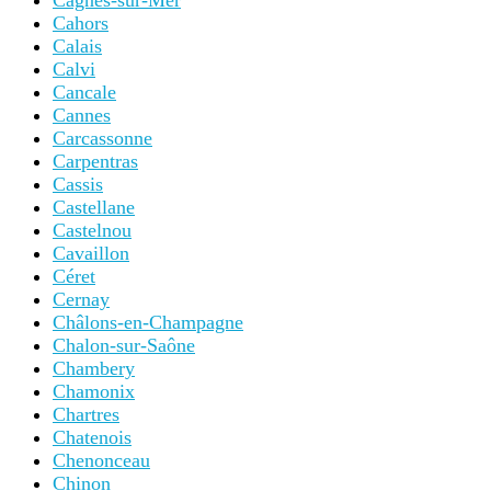
Cagnes-sur-Mer
Cahors
Calais
Calvi
Cancale
Cannes
Carcassonne
Carpentras
Cassis
Castellane
Castelnou
Cavaillon
Céret
Cernay
Châlons-en-Champagne
Chalon-sur-Saône
Chambery
Chamonix
Chartres
Chatenois
Chenonceau
Chinon