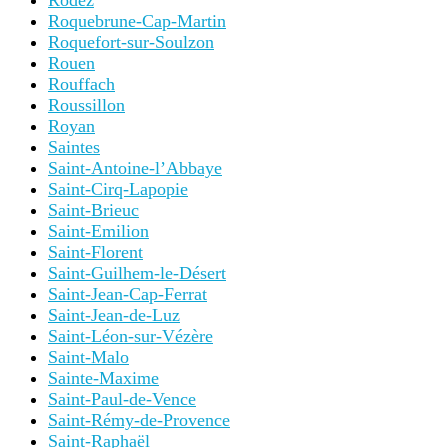
Rodez
Roquebrune-Cap-Martin
Roquefort-sur-Soulzon
Rouen
Rouffach
Roussillon
Royan
Saintes
Saint-Antoine-l’Abbaye
Saint-Cirq-Lapopie
Saint-Brieuc
Saint-Emilion
Saint-Florent
Saint-Guilhem-le-Désert
Saint-Jean-Cap-Ferrat
Saint-Jean-de-Luz
Saint-Léon-sur-Vézère
Saint-Malo
Sainte-Maxime
Saint-Paul-de-Vence
Saint-Rémy-de-Provence
Saint-Raphaël