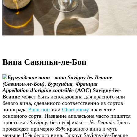
Вина Савиньи-ле-Бон
Appellation d’origine contrôlée
(AOC) Savigny-lès-
Beaune
может быть использована для красного или
белого вина, сделанного соответственно из сортов
винограда
Pinot noir
или
Chardonnay
в качестве
основного сорта. Название апеласьона часто пишется
просто как
Savigny
, без суффикса —
lès-Beaune
. Здесь
производят примерно 85% красного вина и чуть
меньше 15% белого вина. Вокруг Savigny-lès-Beaune