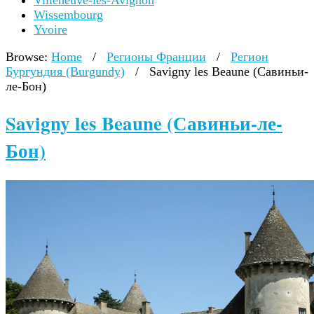
Villeneuve-lès-Avignon
Wissembourg
Yvoire
Browse:
Home
/
Регионы Франции
/
Регион
Бургундия (Burgundy)
/
Savigny les Beaune (Савиньи-
ле-Бон)
Savigny les Beaune (Савиньи-ле-
Бон)