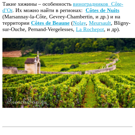
Такие хижины – особенность
виноградников Côte-
d’Or
. Их можно найти в регионах:
Côtes de Nuits
(Marsannay-la-Côte, Gevrey-Chambertin, и др.) и на
территории
Côtes de Beaune
(
Nolay
,
Meursault
, Bligny-
sur-Ouche, Pernand-Vergelesses,
La Rochepot
, и др).