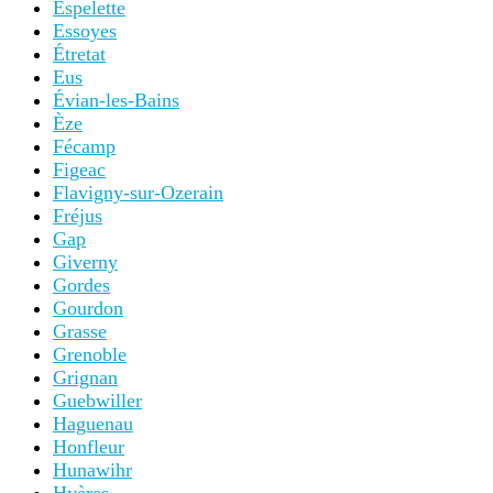
Espelette
Essoyes
Étretat
Eus
Évian-les-Bains
Èze
Fécamp
Figeac
Flavigny-sur-Ozerain
Fréjus
Gap
Giverny
Gordes
Gourdon
Grasse
Grenoble
Grignan
Guebwiller
Haguenau
Honfleur
Hunawihr