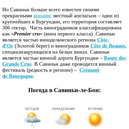
Но Савиньи больше всего известен своими
прекрасными
винами
: местный апеласьон – один из
крупнейших в Бургундии, его территория составляет
306 гектар. Часть виноградников классифицирована
как «
Premier cru
» (вина первого класса). Савиньи
является частью винодельческого региона
Côte-
d’Or
(Золотой берег) и виноградников
Côte de Beaune
,
специализирующихся на белых винах. Савиньи
является частью винной дороги Бургундии –
Route des
Grands Crus
. В Савиньи даже проводится винный
фестиваль (редкость в регионе) –
Crémant
de Bourgogne
.
Погода в Савиньи-ле-Бон: