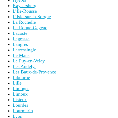
Hyères
Kaysersberg
L’Île-Rousse
L’Isle-sur-la-Sorgue
La Rochelle
La Roque-Gageac
Lacoste
Lagrasse
Langres
Larressingle
Le Mans
Le Puy-en-Velay
Les Andelys
Les Baux-de-Provence
Libourne
Lille
Limoges
Limoux
Lisieux
Lourdes
Lourmarin
Lyon