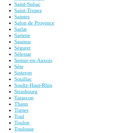
Saint-Suliac
Saint-Tropez
Saintes
Salon de Provence
Sarlat
Sartene
Saumur
Séguret
Sélestat
Semur-en-Auxois
Sète
Sisteron
Souillac
Soultz-Haut-Rhin
Strasbourg
Tarascon
Thann
Tignes
Toul
Toulon
Toulouse