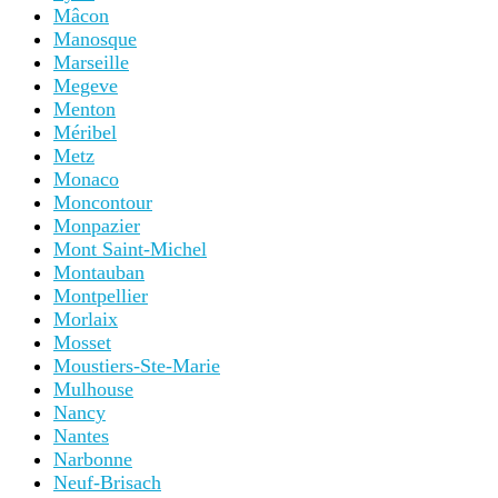
Mâcon
Manosque
Marseille
Megeve
Menton
Méribel
Metz
Monaco
Moncontour
Monpazier
Mont Saint-Michel
Montauban
Montpellier
Morlaix
Mosset
Moustiers-Ste-Marie
Mulhouse
Nancy
Nantes
Narbonne
Neuf-Brisach