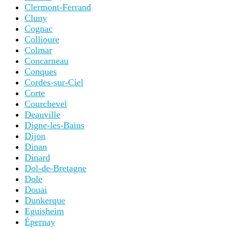
Clermont-Ferrand
Cluny
Cognac
Collioure
Colmar
Concarneau
Conques
Cordes-sur-Ciel
Corte
Courchevel
Deauville
Digne-les-Bains
Dijon
Dinan
Dinard
Dol-de-Bretagne
Dole
Douai
Dunkerque
Eguisheim
Épernay