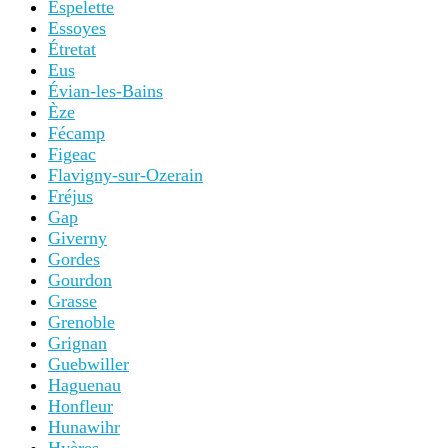
Espelette
Essoyes
Étretat
Eus
Évian-les-Bains
Èze
Fécamp
Figeac
Flavigny-sur-Ozerain
Fréjus
Gap
Giverny
Gordes
Gourdon
Grasse
Grenoble
Grignan
Guebwiller
Haguenau
Honfleur
Hunawihr