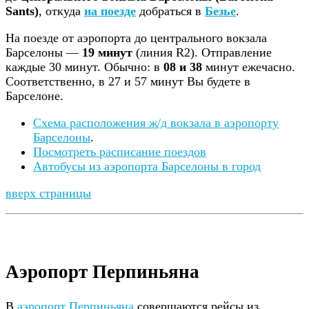
Sants)
, откуда
на поезде
добраться в
Безье
.
На поезде от аэропорта до центрального вокзала
Барселоны —
19 минут
(линия R2). Отправление
каждые 30 минут. Обычно: в
08 и 38
минут ежечасно.
Соответственно, в 27 и 57 минут Вы будете в
Барселоне.
Схема расположения ж/д вокзала в аэропорту
Барселоны
.
Посмотреть расписание поездов
Автобусы из аэропорта Барселоны в город
вверх страницы
Аэропорт Перпиньяна
В
аэропорт Перпиньяна
совершаются рейсы из