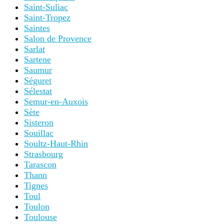
Saint-Suliac
Saint-Tropez
Saintes
Salon de Provence
Sarlat
Sartene
Saumur
Séguret
Sélestat
Semur-en-Auxois
Sète
Sisteron
Souillac
Soultz-Haut-Rhin
Strasbourg
Tarascon
Thann
Tignes
Toul
Toulon
Toulouse