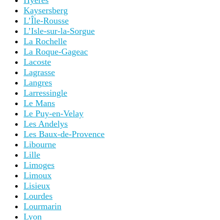
Hyères
Kaysersberg
L’Île-Rousse
L’Isle-sur-la-Sorgue
La Rochelle
La Roque-Gageac
Lacoste
Lagrasse
Langres
Larressingle
Le Mans
Le Puy-en-Velay
Les Andelys
Les Baux-de-Provence
Libourne
Lille
Limoges
Limoux
Lisieux
Lourdes
Lourmarin
Lyon