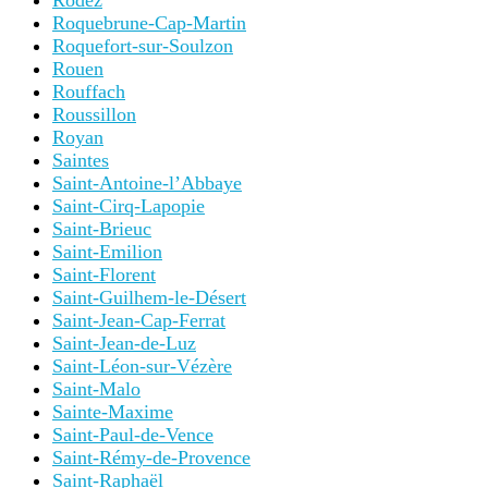
Rodez
Roquebrune-Cap-Martin
Roquefort-sur-Soulzon
Rouen
Rouffach
Roussillon
Royan
Saintes
Saint-Antoine-l’Abbaye
Saint-Cirq-Lapopie
Saint-Brieuc
Saint-Emilion
Saint-Florent
Saint-Guilhem-le-Désert
Saint-Jean-Cap-Ferrat
Saint-Jean-de-Luz
Saint-Léon-sur-Vézère
Saint-Malo
Sainte-Maxime
Saint-Paul-de-Vence
Saint-Rémy-de-Provence
Saint-Raphaël