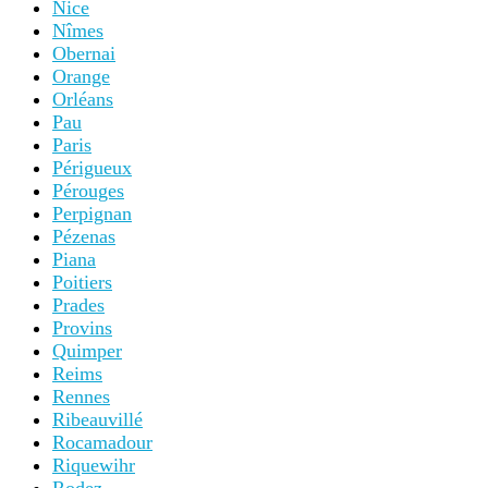
Nice
Nîmes
Obernai
Orange
Orléans
Pau
Paris
Périgueux
Pérouges
Perpignan
Pézenas
Piana
Poitiers
Prades
Provins
Quimper
Reims
Rennes
Ribeauvillé
Rocamadour
Riquewihr