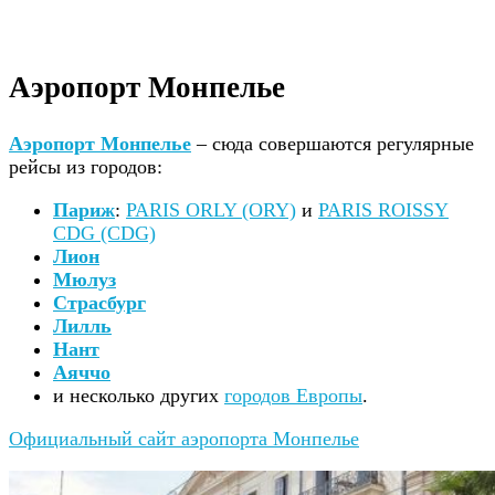
Аэропорт Монпелье
Аэропорт Монпелье
– сюда совершаются регулярные
рейсы из городов:
Париж
:
PARIS ORLY (ORY)
и
PARIS ROISSY
CDG (CDG)
Лион
Мюлуз
Страсбург
Лилль
Нант
Аяччо
и несколько других
городов Европы
.
Официальный сайт аэропорта Монпелье