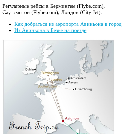
Регулярные рейсы в Бермингем (Flybe.com),
Саутэмптон (Flybe.com), Лондон (City Jet).
Как добраться из аэропорта Авиньона в город
Из Авиньона в Безье на поезде