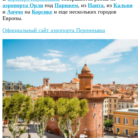
аэропорта Орли
под
Парижем
, из
Нанта
, из
Кальви
и
Аяччо
на
Корсике
и еще нескольких городов
Европы.
Официальный сайт аэропорта Перпиньяна