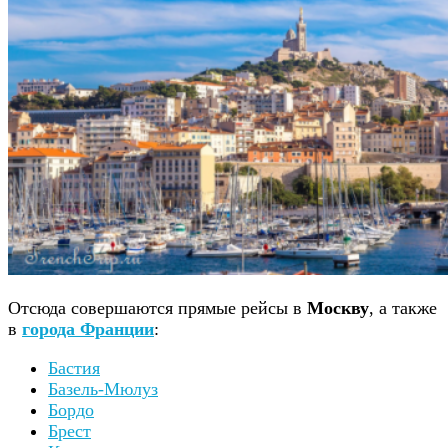
Отсюда совершаются прямые рейсы в
Москву
, а также
в
города Франции
:
Бастия
Базель-Мюлуз
Бордо
Брест