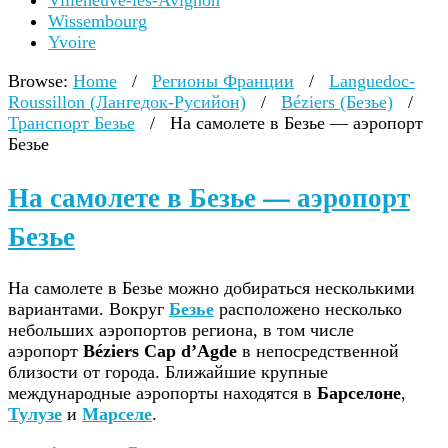
Villeneuve-lès-Avignon
Wissembourg
Yvoire
Browse:
Home
/
Регионы Франции
/
Languedoc-
Roussillon (Лангедок-Русийон)
/
Béziers (Безье)
/
Транспорт Безье
/
На самолете в Безье — аэропорт
Безье
На самолете в Безье — аэропорт
Безье
На самолете в Безье можно добираться несколькими
вариантами. Вокруг
Безье
расположено несколько
небольших аэропортов региона, в том числе
аэропорт
Béziers Cap d’Agde
в непосредственной
близости от города. Ближайшие крупные
международные аэропорты находятся в
Барселоне
,
Тулузе
и
Марселе
.