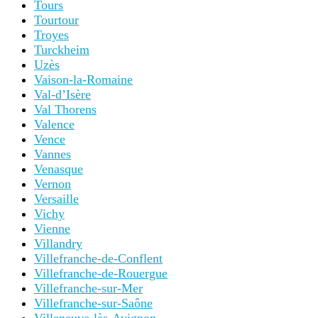
Tours
Tourtour
Troyes
Turckheim
Uzès
Vaison-la-Romaine
Val-d’Isère
Val Thorens
Valence
Vence
Vannes
Venasque
Vernon
Versaille
Vichy
Vienne
Villandry
Villefranche-de-Conflent
Villefranche-de-Rouergue
Villefranche-sur-Mer
Villefranche-sur-Saône