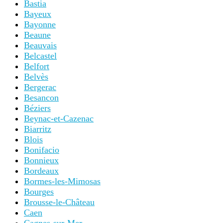
Bastia
Bayeux
Bayonne
Beaune
Beauvais
Belcastel
Belfort
Belvès
Bergerac
Besancon
Béziers
Beynac-et-Cazenac
Biarritz
Blois
Bonifacio
Bonnieux
Bordeaux
Bormes-les-Mimosas
Bourges
Brousse-le-Château
Caen