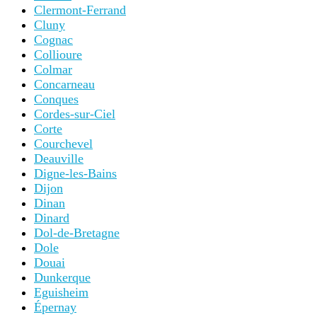
Clermont-Ferrand
Cluny
Cognac
Collioure
Colmar
Concarneau
Conques
Cordes-sur-Ciel
Corte
Courchevel
Deauville
Digne-les-Bains
Dijon
Dinan
Dinard
Dol-de-Bretagne
Dole
Douai
Dunkerque
Eguisheim
Épernay