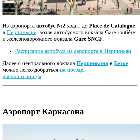
Из аэропорта
автобус №2
ходит до
Place de Catalogne
в
Перпиньяне
, возле автобусного вокзала Gare routière
и железнодорожного вокзала
Gare SNCF
.
Расписание автобуса из аэропорта в Перпиньян
Далее с центрального вокзала
Перпиньяна
в
Безье
можно легко добраться
на поезде
.
вверх страницы
Аэропорт Каркасона