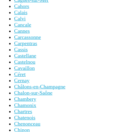
Cagnes-sur-Mer
Cahors
Calais
Calvi
Cancale
Cannes
Carcassonne
Carpentras
Cassis
Castellane
Castelnou
Cavaillon
Céret
Cernay
Châlons-en-Champagne
Chalon-sur-Saône
Chambery
Chamonix
Chartres
Chatenois
Chenonceau
Chinon