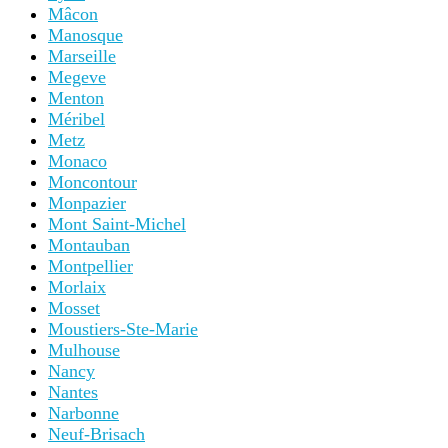
Mâcon
Manosque
Marseille
Megeve
Menton
Méribel
Metz
Monaco
Moncontour
Monpazier
Mont Saint-Michel
Montauban
Montpellier
Morlaix
Mosset
Moustiers-Ste-Marie
Mulhouse
Nancy
Nantes
Narbonne
Neuf-Brisach