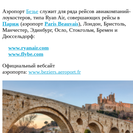
Аэропорт
Безье
служит для ряда рейсов авиакомпаний-
лоукостеров, типа Ryan Air, совершающих рейсы в
Париж
(аэропорт
Paris Beauvais
), Лондон, Бристоль,
Манчестер, Эдинбург, Осло, Стокгольм, Бремен и
Дюссельдорф:
www.ryanair.com
www.flybe.com
Официальный вебсайт
аэропорта:
www.beziers.aeroport.fr