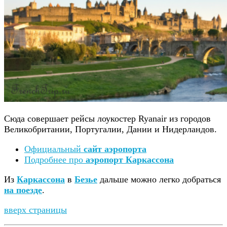
Сюда совершает рейсы лоукостер Ryanair из городов
Великобритании, Португалии, Дании и Нидерландов.
Официальный
сайт аэропорта
Подробнее про
аэропорт Каркассона
Из
Каркассона
в
Безье
дальше можно легко добраться
на поезде
.
вверх страницы