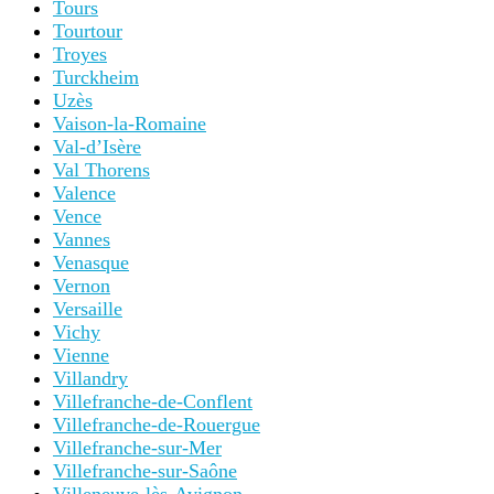
Tours
Tourtour
Troyes
Turckheim
Uzès
Vaison-la-Romaine
Val-d’Isère
Val Thorens
Valence
Vence
Vannes
Venasque
Vernon
Versaille
Vichy
Vienne
Villandry
Villefranche-de-Conflent
Villefranche-de-Rouergue
Villefranche-sur-Mer
Villefranche-sur-Saône