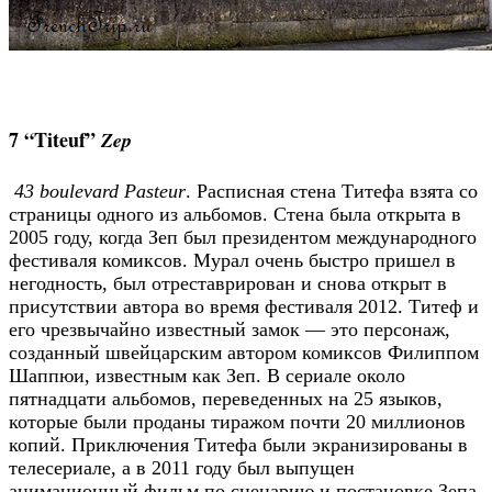
7 “Titeuf”
Zep
43 boulevard Pasteur
. Расписная стена Титефа взята со
страницы одного из альбомов. Стена была открыта в
2005 году, когда Зеп был президентом международного
фестиваля комиксов. Мурал очень быстро пришел в
негодность, был отреставрирован и снова открыт в
присутствии автора во время фестиваля 2012. Титеф и
его чрезвычайно известный замок — это персонаж,
созданный швейцарским автором комиксов Филиппом
Шаппюи, известным как Зеп. В сериале около
пятнадцати альбомов, переведенных на 25 языков,
которые были проданы тиражом почти 20 миллионов
копий. Приключения Титефа были экранизированы в
телесериале, а в 2011 году был выпущен
анимационный фильм по сценарию и постановке Зепа.