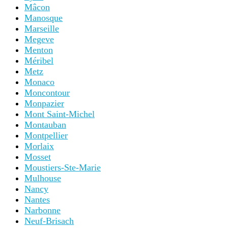
Mâcon
Manosque
Marseille
Megeve
Menton
Méribel
Metz
Monaco
Moncontour
Monpazier
Mont Saint-Michel
Montauban
Montpellier
Morlaix
Mosset
Moustiers-Ste-Marie
Mulhouse
Nancy
Nantes
Narbonne
Neuf-Brisach