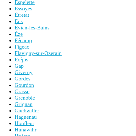
Espelette
Essoyes
Étretat
Eus
Évian-les-Bains
Èze
Fécamp
Figeac
Flavigny-sur-Ozerain
Fréjus
Gap
Giverny
Gordes
Gourdon
Grasse
Grenoble
Grignan
Guebwiller
Haguenau
Honfleur
Hunawihr