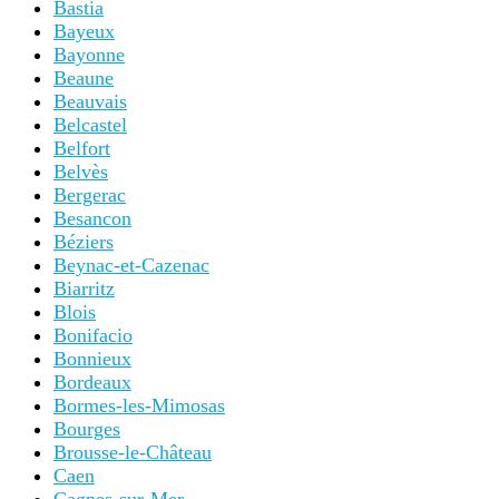
Bastia
Bayeux
Bayonne
Beaune
Beauvais
Belcastel
Belfort
Belvès
Bergerac
Besancon
Béziers
Beynac-et-Cazenac
Biarritz
Blois
Bonifacio
Bonnieux
Bordeaux
Bormes-les-Mimosas
Bourges
Brousse-le-Château
Caen