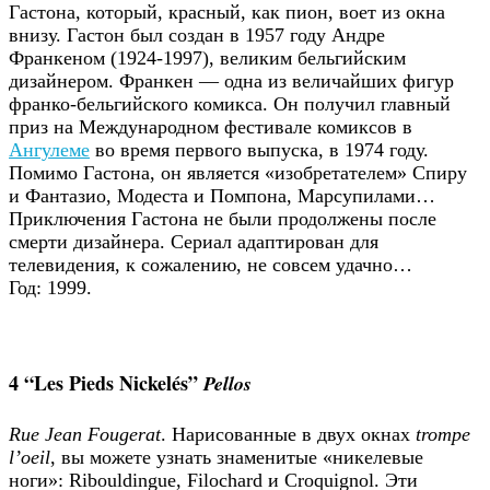
Гастона, который, красный, как пион, воет из окна
внизу. Гастон был создан в 1957 году Андре
Франкеном (1924-1997), великим бельгийским
дизайнером. Франкен — одна из величайших фигур
франко-бельгийского комикса. Он получил главный
приз на Международном фестивале комиксов в
Ангулеме
во время первого выпуска, в 1974 году.
Помимо Гастона, он является «изобретателем» Спиру
и Фантазио, Модеста и Помпона, Марсупилами…
Приключения Гастона не были продолжены после
смерти дизайнера. Сериал адаптирован для
телевидения, к сожалению, не совсем удачно…
Год: 1999.
4 “Les Pieds Nickelés”
Pellos
Rue Jean Fougerat
. Нарисованные в двух окнах
trompe
l’oeil
, вы можете узнать знаменитые «никелевые
ноги»: Ribouldingue, Filochard и Croquignol. Эти