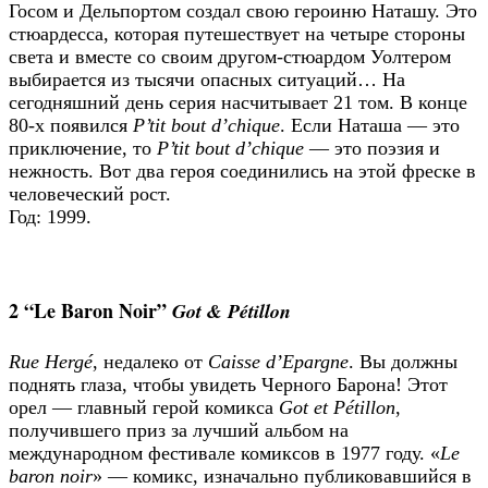
Госом и Дельпортом создал свою героиню Наташу. Это
стюардесса, которая путешествует на четыре стороны
света и вместе со своим другом-стюардом Уолтером
выбирается из тысячи опасных ситуаций… На
сегодняшний день серия насчитывает 21 том. В конце
80-х появился
P’tit bout d’chique
. Если Наташа — это
приключение, то
P’tit bout d’chique
— это поэзия и
нежность. Вот два героя соединились на этой фреске в
человеческий рост.
Год: 1999.
2 “Le Baron Noir”
Got & Pétillon
Rue Hergé
, недалеко от
Caisse d’Epargne
. Вы должны
поднять глаза, чтобы увидеть Черного Барона! Этот
орел — главный герой комикса
Got et Pétillon
,
получившего приз за лучший альбом на
международном фестивале комиксов в 1977 году. «
Le
baron noir
» — комикс, изначально публиковавшийся в