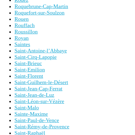
Rodez
Roquebrune-Cap-Martin
Roquefort-sur-Soulzon
Rouen
Rouffach
Roussillon
Royan
Saintes
Saint-Antoine-l’Abbaye
Saint-Cirq-Lapopie
Saint-Brieuc
Saint-Emilion
Saint-Florent
Saint-Guilhem-le-Désert
Saint-Jean-Cap-Ferrat
Saint-Jean-de-Luz
Saint-Léon-sur-Vézère
Saint-Malo
Sainte-Maxime
Saint-Paul-de-Vence
Saint-Rémy-de-Provence
Saint-Raphaël