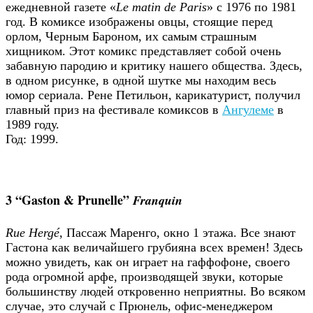
ежедневной газете «
Le matin de Paris
» с 1976 по 1981
год. В комиксе изображены овцы, стоящие перед
орлом, Черным Бароном, их самым страшным
хищником. Этот комикс представляет собой очень
забавную пародию и критику нашего общества. Здесь,
в одном рисунке, в одной шутке мы находим весь
юмор сериала. Рене Петильон, карикатурист, получил
главный приз на фестивале комиксов в
Ангулеме
в
1989 году.
Год: 1999.
3 “Gaston & Prunelle”
Franquin
Rue Hergé
, Пассаж Маренго, окно 1 этажа. Все знают
Гастона как величайшего грубияна всех времен! Здесь
можно увидеть, как он играет на гаффофоне, своего
рода огромной арфе, производящей звуки, которые
большинству людей откровенно неприятны. Во всяком
случае, это случай с Прюнель, офис-менеджером