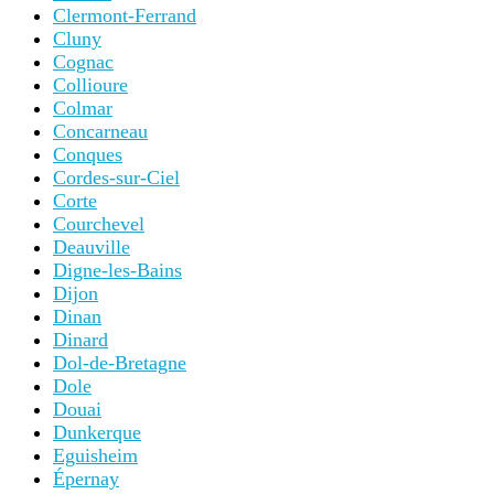
Clermont-Ferrand
Cluny
Cognac
Collioure
Colmar
Concarneau
Conques
Cordes-sur-Ciel
Corte
Courchevel
Deauville
Digne-les-Bains
Dijon
Dinan
Dinard
Dol-de-Bretagne
Dole
Douai
Dunkerque
Eguisheim
Épernay