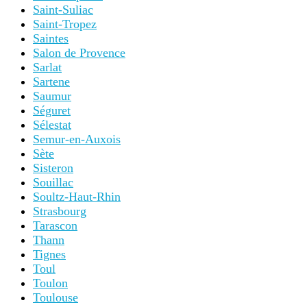
Saint-Suliac
Saint-Tropez
Saintes
Salon de Provence
Sarlat
Sartene
Saumur
Séguret
Sélestat
Semur-en-Auxois
Sète
Sisteron
Souillac
Soultz-Haut-Rhin
Strasbourg
Tarascon
Thann
Tignes
Toul
Toulon
Toulouse