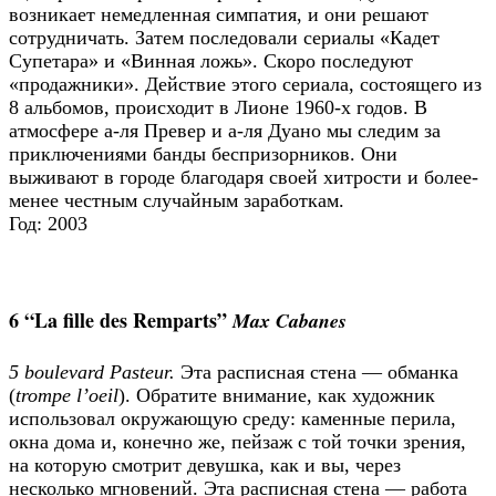
возникает немедленная симпатия, и они решают
сотрудничать. Затем последовали сериалы «Кадет
Супетара» и «Винная ложь». Скоро последуют
«продажники». Действие этого сериала, состоящего из
8 альбомов, происходит в Лионе 1960-х годов. В
атмосфере а-ля Превер и а-ля Дуано мы следим за
приключениями банды беспризорников. Они
выживают в городе благодаря своей хитрости и более-
менее честным случайным заработкам.
Год: 2003
6 “La fille des Remparts”
Max Cabanes
5 boulevard Pasteur.
Эта расписная стена — обманка
(
trompe l’oeil
). Обратите внимание, как художник
использовал окружающую среду: каменные перила,
окна дома и, конечно же, пейзаж с той точки зрения,
на которую смотрит девушка, как и вы, через
несколько мгновений. Эта расписная стена — работа