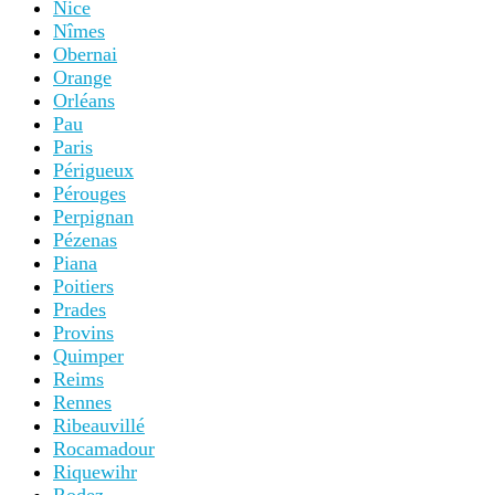
Nice
Nîmes
Obernai
Orange
Orléans
Pau
Paris
Périgueux
Pérouges
Perpignan
Pézenas
Piana
Poitiers
Prades
Provins
Quimper
Reims
Rennes
Ribeauvillé
Rocamadour
Riquewihr