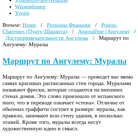
Villeneuve-lès-Avignon
Wissembourg
Yvoire
Browse:
Home
/
Регионы Франции
/
Poitou-
Charentes (Пуату-Шаранта)
/
Angoulême (Ангулем)
/
Достопримечательности Ангулема
/
Маршрут по
Ангулему: Муралы
Маршрут по Ангулему: Муралы
Маршрут по Ангулему: Муралы — проведет вас мимо
самых красивых расписанных стен города. Муралами
называют фрески, которые создаются на внешних
стенах домов. Это слово произошло от испанского
muro,
что в переводе означает «стена». Отличие от
обычных граффити состоит в размере: муралы, как
правило, занимают всю стену здания, в несколько
этажей. Кроме того, муралы всегда несут
художественную идею и смысл.