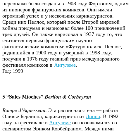
персонажи были созданы в 1908 году Фортоном, одним
из пионеров французских комиксов. Они имели
огромный успех и у нескольких карикатуристов.
Среди них Пеллос, который после Второй мировой
войны придумал и нарисовал более 100 приключений
трех друзей. Он также нарисовал в 1937 году то, что
считается первым французским научно-
фантастическим комиксом: «Футурополис». Пеллос,
родившийся в 1900 году и умерший в 1998 году,
получил в 1976 году главный приз международного
фестиваля комиксов в
Ангулеме
.
Год: 1999
5 “Sales Mioches”
Berlion & Corbeyran
Rampe d’Aguesseau
. Эта расписная стена — работа
Оливье Берлиона, карикатуриста из
Лиона
. В 1992
году на фестивале в
Ангулеме
он познакомился со
сценаристом Эриком Корбейраном. Между ними