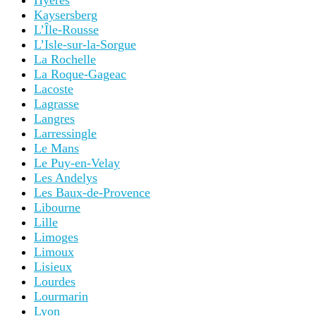
Hyères
Kaysersberg
L’Île-Rousse
L’Isle-sur-la-Sorgue
La Rochelle
La Roque-Gageac
Lacoste
Lagrasse
Langres
Larressingle
Le Mans
Le Puy-en-Velay
Les Andelys
Les Baux-de-Provence
Libourne
Lille
Limoges
Limoux
Lisieux
Lourdes
Lourmarin
Lyon