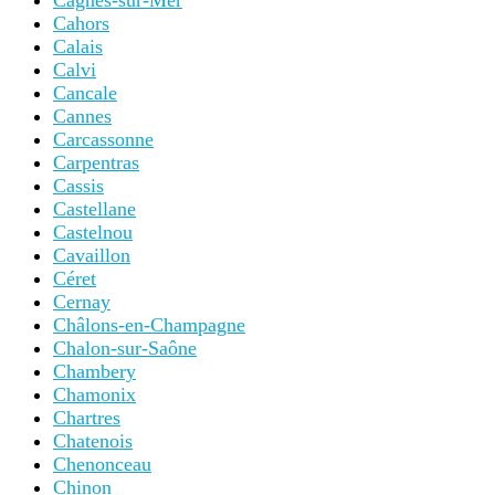
Cagnes-sur-Mer
Cahors
Calais
Calvi
Cancale
Cannes
Carcassonne
Carpentras
Cassis
Castellane
Castelnou
Cavaillon
Céret
Cernay
Châlons-en-Champagne
Chalon-sur-Saône
Chambery
Chamonix
Chartres
Chatenois
Chenonceau
Chinon