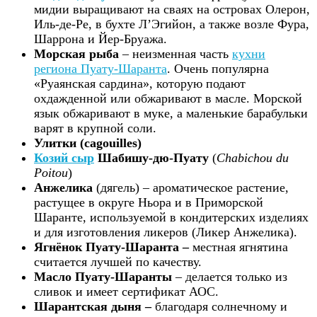
мидии выращивают на сваях на островах Олерон,
Иль-де-Ре, в бухте Л’Эгийон, а также возле Фура,
Шаррона и Йер-Бруажа.
Морская рыба
– неизменная часть
кухни
региона Пуату-Шаранта
. Очень популярна
«Руаянская сардина», которую подают
охдажденной или обжаривают в масле. Морской
язык обжаривают в муке, а маленькие барабульки
варят в крупной соли.
Улитки (cagouilles)
Козий сыр
Шабишу-дю-Пуату
(
Chabichou du
Poitou
)
Анжелика
(дягель) – ароматическое растение,
растущее в округе Ньора и в Приморской
Шаранте, используемой в кондитерских изделиях
и для изготовления ликеров (Ликер Анжелика).
Ягнёнок Пуату-Шаранта –
местная ягнятина
считается лучшей по качеству.
Масло
Пуату-
Шаранты
– делается только из
сливок и имеет сертификат АОС.
Шарантская дыня –
благодаря солнечному и