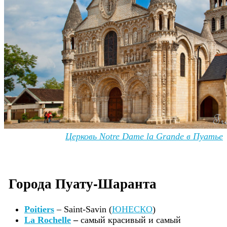
Церковь Notre Dame la Grande в Пуатье
Города Пуату-Шаранта
Poitiers
– Saint-Savin (
ЮНЕСКО
)
La Rochelle
–
самый красивый и самый