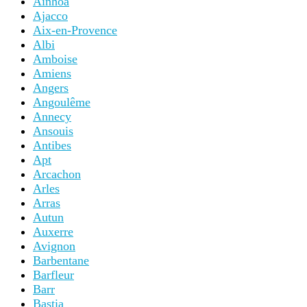
Ainhoa
Ajacco
Aix-en-Provence
Albi
Amboise
Amiens
Angers
Angoulême
Annecy
Ansouis
Antibes
Apt
Arcachon
Arles
Arras
Autun
Auxerre
Avignon
Barbentane
Barfleur
Barr
Bastia