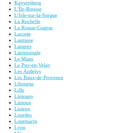
Kaysersberg
L’Île-Rousse
L’Isle-sur-la-Sorgue
La Rochelle
La Roque-Gageac
Lacoste
Lagrasse
Langres
Larressingle
Le Mans
Le Puy-en-Velay
Les Andelys
Les Baux-de-Provence
Libourne
Lille
Limoges
Limoux
Lisieux
Lourdes
Lourmarin
Lyon