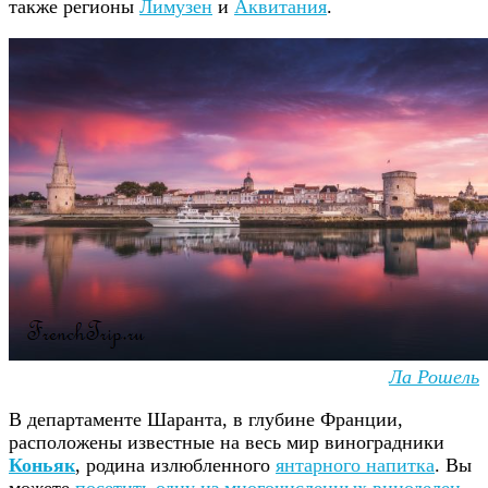
также регионы
Лимузен
и
Аквитания
.
Ла Рошель
В департаменте Шаранта, в глубине Франции,
расположены известные на весь мир виноградники
Коньяк
, родина излюбленного
янтарного напитка
. Вы
можете
посетить одну из многочисленных виноделен