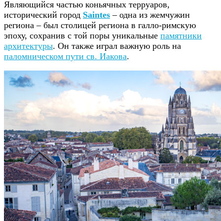
Являющийся частью коньячных терруаров,
исторический город
Saintes
– одна из жемчужин
региона – был столицей региона в галло-римскую
эпоху, сохранив с той поры уникальные
памятники
архитектуры
. Он также играл важную роль на
паломническом пути св. Иакова
.