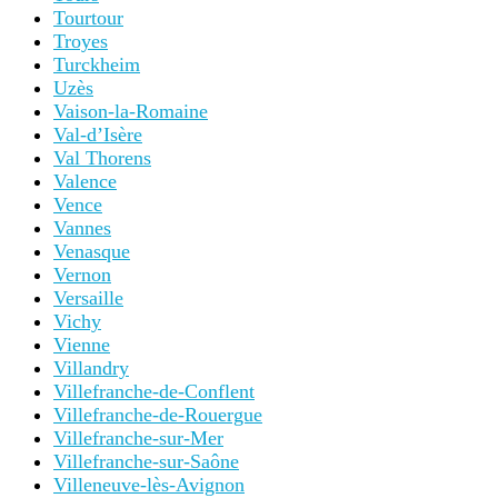
Tourtour
Troyes
Turckheim
Uzès
Vaison-la-Romaine
Val-d’Isère
Val Thorens
Valence
Vence
Vannes
Venasque
Vernon
Versaille
Vichy
Vienne
Villandry
Villefranche-de-Conflent
Villefranche-de-Rouergue
Villefranche-sur-Mer
Villefranche-sur-Saône
Villeneuve-lès-Avignon