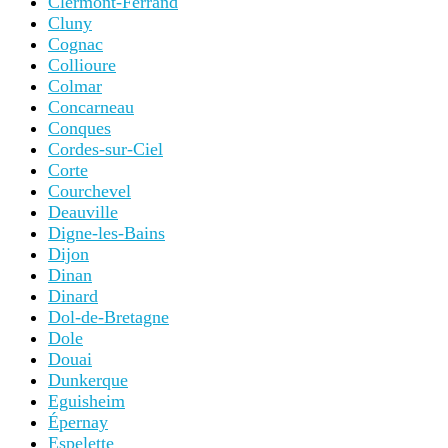
Clermont-Ferrand
Cluny
Cognac
Collioure
Colmar
Concarneau
Conques
Cordes-sur-Ciel
Corte
Courchevel
Deauville
Digne-les-Bains
Dijon
Dinan
Dinard
Dol-de-Bretagne
Dole
Douai
Dunkerque
Eguisheim
Épernay
Espelette