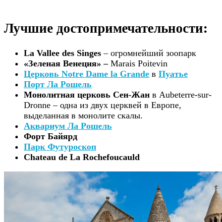
Лучшие достопримечательности:
La Vallee des Singes
– огромнейший зоопарк
«Зеленая Венеция» –
Marais Poitevin
Церковь Notre Dame la Grande
в
Пуатье
Порт Ла Рошель
Монолитная церковь Сен-Жан
в Aubeterre-sur-
Dronne – одна из двух церквей в Европе,
выделанная в монолите скалы.
Аквариум Ла Рошель
Форт Байярд
Парк Футуроскоп
Chateau de La Rochefoucauld