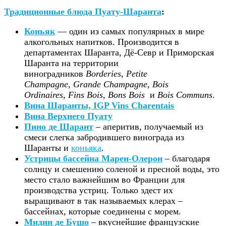
Традиционные блюда Пуату-Шаранта
:
Коньяк
— один из самых популярных в мире
алкогольных напитков. Производится в
департаментах Шаранта, Дё-Севр и Приморская
Шаранта на территории
виноградников
Borderies
,
Petite
Champagne
,
Grande Champagne
,
Bois
Ordinaires,
Fins Bois
,
Bons Bois
и
Bois Communs
.
Вина Шаранты, IGP Vins Charentais
Вина Верхнего Пуату
Пино де Шарант
– аперитив, получаемый из
смеси слегка забродившего винограда из
Шаранты и
коньяка
.
Устрицы бассейна Марен-Олерон
– благодаря
солнцу и смешению соленой и пресной воды, это
место стало важнейшим во Франции для
производства устриц. Только здест их
выращивают в так называемых клерах –
бассейнах, которые соединены с морем.
Мидии де Бушо
– вкуснейшие французские