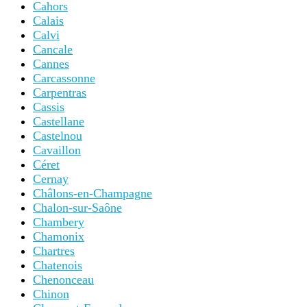
Cahors
Calais
Calvi
Cancale
Cannes
Carcassonne
Carpentras
Cassis
Castellane
Castelnou
Cavaillon
Céret
Cernay
Châlons-en-Champagne
Chalon-sur-Saône
Chambery
Chamonix
Chartres
Chatenois
Chenonceau
Chinon