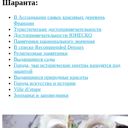
Шаранта:
В Ассоциации самых красивых деревень
Франции
Туристические достопримечательности
Достопримечательности ЮНЕСКО
Памятники национального значения
В списке Recommended Detours
Религиозные памятники
Выдающиеся сады
Города, чьи исторические центры находятся под
защитой
Выдающиеся природные красоты
Города искусства и истории
Ville d\'etape
Зоопарки и заповедники