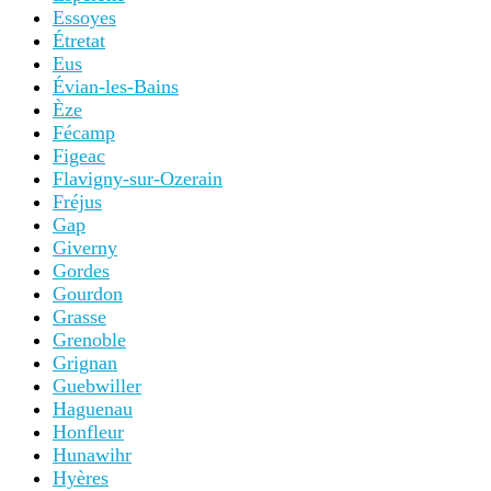
Essoyes
Étretat
Eus
Évian-les-Bains
Èze
Fécamp
Figeac
Flavigny-sur-Ozerain
Fréjus
Gap
Giverny
Gordes
Gourdon
Grasse
Grenoble
Grignan
Guebwiller
Haguenau
Honfleur
Hunawihr
Hyères