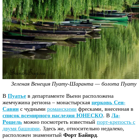
Зеленая Венеция Пуату-Шаранта — болота Пуату
В
Пуатье
в департаменте Вьенн расположена
жемчужина региона – монастырская
церковь Сен-
Савин
с чудными
романскими
фресками, внесенная в
список всемирного наследия ЮНЕСКО
. В
Ла-
Рошель
можно посмотреть известный
порт-крепость с
двумя башнями
. Здесь же, относительно недалеко,
расположен знаменитый
Форт Байярд
.