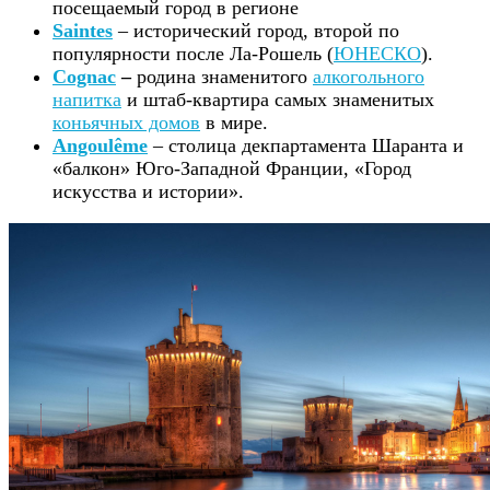
посещаемый город в регионе
Saintes
– исторический город, второй по
популярности после Ла-Рошель (
ЮНЕСКО
).
Cognac
–
родина знаменитого
алкогольного
напитка
и штаб-квартира самых знаменитых
коньячных домов
в мире.
Angoulême
– столица декпартамента Шаранта и
«балкон» Юго-Западной Франции, «Город
искусства и истории».