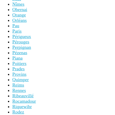
Nîmes
Obernai
Orange
Orléans
Pau
Paris
Périgueux
Pérouges
Perpignan
Pézenas
Piana
Poitiers
Prades
Provins
Quimper
Reims
Rennes
Ribeauvillé
Rocamadour
Riquewihr
Rodez