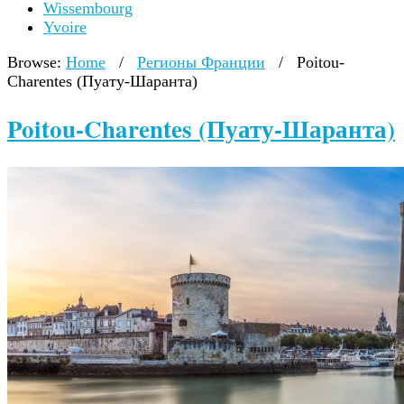
Wissembourg
Yvoire
Browse:
Home
/
Регионы Франции
/
Poitou-
Charentes (Пуату-Шаранта)
Poitou-Charentes (Пуату-Шаранта)