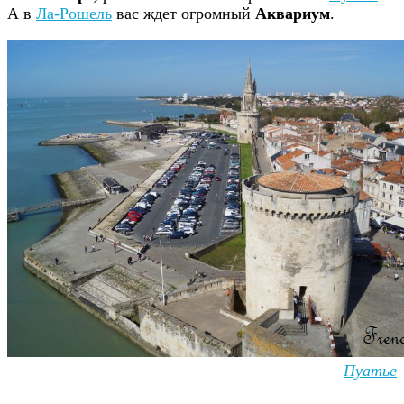
А в
Ла-Рошель
вас ждет огромный
Аквариум
.
Пуатье