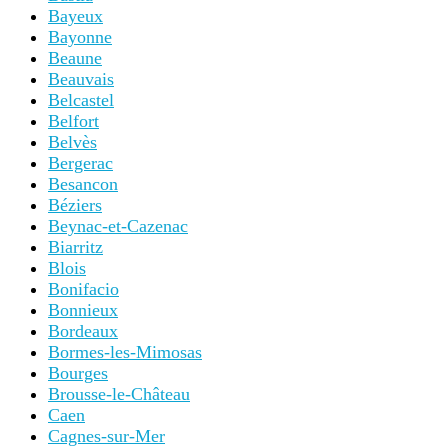
Bayeux
Bayonne
Beaune
Beauvais
Belcastel
Belfort
Belvès
Bergerac
Besancon
Béziers
Beynac-et-Cazenac
Biarritz
Blois
Bonifacio
Bonnieux
Bordeaux
Bormes-les-Mimosas
Bourges
Brousse-le-Château
Caen
Cagnes-sur-Mer