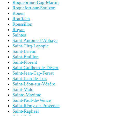
Roquebrune-Cap-Martin
Roquefort-sur-Soulzon
Rouen
Rouffach
Roussillon
Royan
Saintes
Saint-Antoine-l’Abbaye
Saint-Cirq-Lapopie
Saint-Brieuc
Saint-Emilion
Saint-Florent
Saint-Guilhem-le-Désert
Saint-Jean-Cap-Ferrat
Saint-Jean-de-Luz
Saint-Léon-sur-Vézère
Saint-Malo
Sainte-Maxime
Saint-Paul-de-Vence
Saint-Rémy-de-Provence
Saint-Raphaël