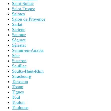
Saint-Suliac
Saint-Tropez
Saintes
Salon de Provence
Sarlat
Sartene
Saumur
Séguret
Sélestat
Semur-en-Auxois
Sète
Sisteron
Souillac
Soultz-Haut-Rhin
Strasbourg
Tarascon
Thann
Tignes
Toul
Toulon
Toulouse