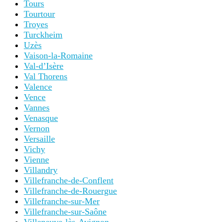
Tours
Tourtour
Troyes
Turckheim
Uzès
Vaison-la-Romaine
Val-d’Isère
Val Thorens
Valence
Vence
Vannes
Venasque
Vernon
Versaille
Vichy
Vienne
Villandry
Villefranche-de-Conflent
Villefranche-de-Rouergue
Villefranche-sur-Mer
Villefranche-sur-Saône