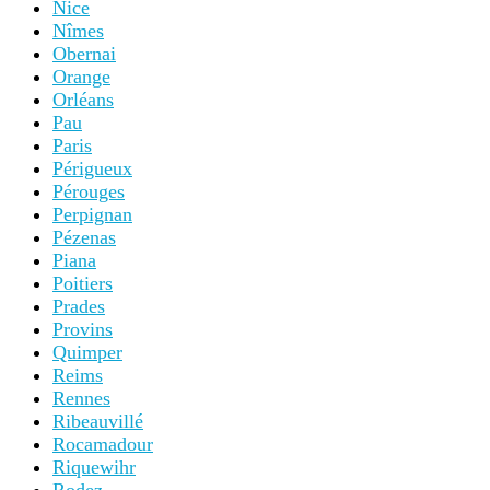
Nice
Nîmes
Obernai
Orange
Orléans
Pau
Paris
Périgueux
Pérouges
Perpignan
Pézenas
Piana
Poitiers
Prades
Provins
Quimper
Reims
Rennes
Ribeauvillé
Rocamadour
Riquewihr