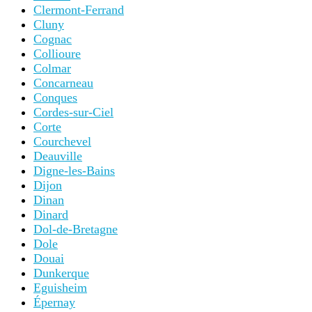
Clermont-Ferrand
Cluny
Cognac
Collioure
Colmar
Concarneau
Conques
Cordes-sur-Ciel
Corte
Courchevel
Deauville
Digne-les-Bains
Dijon
Dinan
Dinard
Dol-de-Bretagne
Dole
Douai
Dunkerque
Eguisheim
Épernay