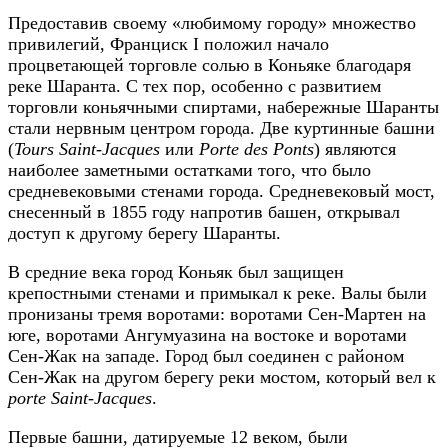
Предоставив своему «любимому городу» множество
привилегий, Франциск I положил начало
процветающей торговле солью в Коньяке благодаря
реке Шаранта. С тех пор, особенно с развитием
торговли коньячными спиртами, набережные Шаранты
стали нервным центром города. Две куртинные башни
(
Tours Saint-Jacques
или
Porte des Ponts
) являются
наиболее заметными остатками того, что было
средневековыми стенами города. Средневековый мост,
снесенный в 1855 году напротив башен, открывал
доступ к другому берегу Шаранты.
В средние века город Коньяк был защищен
крепостными стенами и примыкал к реке. Валы были
пронизаны тремя воротами: воротами Сен-Мартен на
юге, воротами Ангумуазина на востоке и воротами
Сен-Жак на западе. Город был соединен с районом
Сен-Жак на другом берегу реки мостом, который вел к
porte Saint-Jacques
.
Первые башни, датируемые 12 веком, были