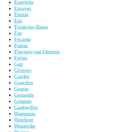
Espelette
Essoyes
Étretat
Eus
Évian-les-Bains
Èze
Fécamp
Figeac
Flavigny-sur-Ozerain
Fréjus
Gap
Giverny
Gordes
Gourdon
Grasse
Grenoble
Grignan
Guebwiller
Haguenau
Honfleur
Hunawihr