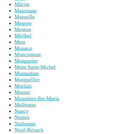
Mâcon
Manosque
Marseille
Megeve
Menton
Méribel
Metz
Monaco
Moncontour
Monpazier
Mont Saint-Michel
Montauban
Montpellier
Morlaix
Mosset
Moustiers-Ste-Marie
Mulhouse
Nancy
Nantes
Narbonne
Neuf-Brisach