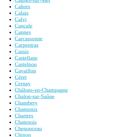
Cagnes-sur-Mer
Cahors
Calais
Calvi
Cancale
Cannes
Carcassonne
Carpentras
Cassis
Castellane
Castelnou
Cavaillon
Céret
Cernay
Châlons-en-Champagne
Chalon-sur-Saône
Chambery
Chamonix
Chartres
Chatenois
Chenonceau
Chinon