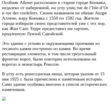
Особняк Allenet расположен в старом городе Коньяка,
недалеко от набережной, на углу улиц rue de l’Isle-d’Or
и rue des cordeliers. Своим названием он обязан Андре
Аллене, мэру Коньяка с 1550 по 1582 год. Жители
города избирали своих представителей уже с тех пор,
как Жан Санс Терре предоставил им хартию,
продленную Луизой Савойской.
Это здание с углами и окружающими проемами из
тесаного камня построено из камня. Во время
реставрации элементы, в том числе треугольный
фронтон ворот, были повторно использованы на
воротах в монастырь Реколле.
В углу есть ренессансная ниша, которая указом от 15
мая 1925 г. была причислена к памятникам истории.
Само здание особняка внесено в список исторических
памятников.