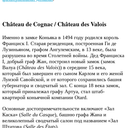
Château de Cognac / Château des Valois
Именно в замке Коньяка в 1494 году родился король
Франциск I. Старая резиденция, построенная Ги де
Лузиньяном, графом Ангулемским, в 13 веке, была
разрушена во время Столетней войны. Дед Франциска
I, добрый граф Жан, построил новый замок (замок
Валуа (
Château des Valois
)) в середине 15 века,
который был завершен его сыном Карлом и его женой
Луизой Савойской, и от которого сохранились башня
губернатора и сводчатый зал. С конца 18 века замок,
который приналежал графу Артуа, стал штаб-
квартирой коньячной компании Otard.
Основные достопримечательности включают «Зал
Каска» (
Salle du Casque
), башню графа Жана и
великолепный сводчатый салон под названием «Зал
Штатов» (
Salle des États
).