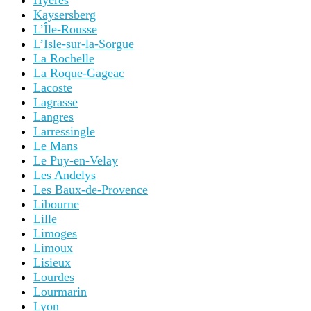
Hyères
Kaysersberg
L’Île-Rousse
L’Isle-sur-la-Sorgue
La Rochelle
La Roque-Gageac
Lacoste
Lagrasse
Langres
Larressingle
Le Mans
Le Puy-en-Velay
Les Andelys
Les Baux-de-Provence
Libourne
Lille
Limoges
Limoux
Lisieux
Lourdes
Lourmarin
Lyon