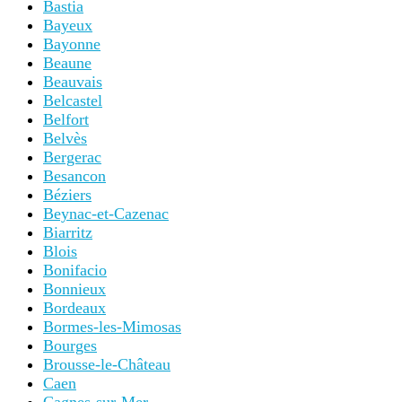
Bastia
Bayeux
Bayonne
Beaune
Beauvais
Belcastel
Belfort
Belvès
Bergerac
Besancon
Béziers
Beynac-et-Cazenac
Biarritz
Blois
Bonifacio
Bonnieux
Bordeaux
Bormes-les-Mimosas
Bourges
Brousse-le-Château
Caen