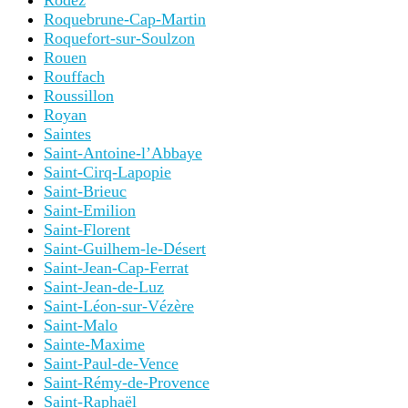
Rodez
Roquebrune-Cap-Martin
Roquefort-sur-Soulzon
Rouen
Rouffach
Roussillon
Royan
Saintes
Saint-Antoine-l’Abbaye
Saint-Cirq-Lapopie
Saint-Brieuc
Saint-Emilion
Saint-Florent
Saint-Guilhem-le-Désert
Saint-Jean-Cap-Ferrat
Saint-Jean-de-Luz
Saint-Léon-sur-Vézère
Saint-Malo
Sainte-Maxime
Saint-Paul-de-Vence
Saint-Rémy-de-Provence
Saint-Raphaël