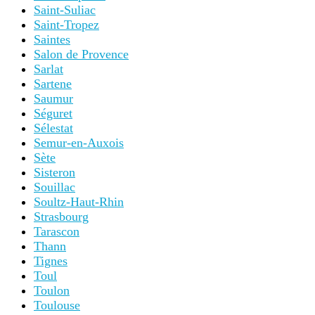
Saint-Suliac
Saint-Tropez
Saintes
Salon de Provence
Sarlat
Sartene
Saumur
Séguret
Sélestat
Semur-en-Auxois
Sète
Sisteron
Souillac
Soultz-Haut-Rhin
Strasbourg
Tarascon
Thann
Tignes
Toul
Toulon
Toulouse