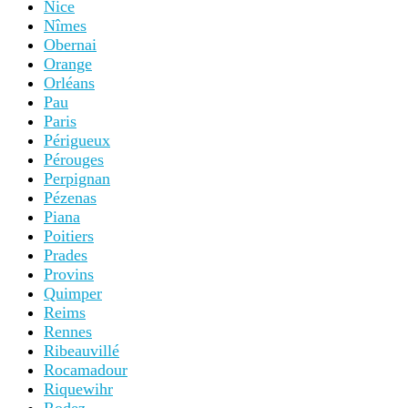
Nice
Nîmes
Obernai
Orange
Orléans
Pau
Paris
Périgueux
Pérouges
Perpignan
Pézenas
Piana
Poitiers
Prades
Provins
Quimper
Reims
Rennes
Ribeauvillé
Rocamadour
Riquewihr