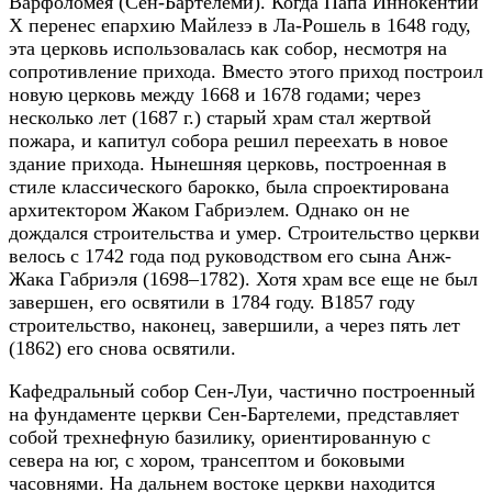
Варфоломея (Сен-Бартелеми). Когда Папа Иннокентий
X перенес епархию Майлезэ в Ла-Рошель в 1648 году,
эта церковь использовалась как собор, несмотря на
сопротивление прихода. Вместо этого приход построил
новую церковь между 1668 и 1678 годами; через
несколько лет (1687 г.) старый храм стал жертвой
пожара, и капитул собора решил переехать в новое
здание прихода. Нынешняя церковь, построенная в
стиле классического барокко, была спроектирована
архитектором Жаком Габриэлем. Однако он не
дождался строительства и умер. Строительство церкви
велось с 1742 года под руководством его сына Анж-
Жака Габриэля (1698–1782). Хотя храм все еще не был
завершен, его освятили в 1784 году. В1857 году
строительство, наконец, завершили, а через пять лет
(1862) его снова освятили.
Кафедральный собор Сен-Луи, частично построенный
на фундаменте церкви Сен-Бартелеми, представляет
собой трехнефную базилику, ориентированную с
севера на юг, с хором, трансептом и боковыми
часовнями. На дальнем востоке церкви находится