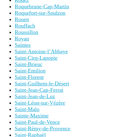
Rodez
Roquebrune-Cap-Martin
Roquefort-sur-Soulzon
Rouen
Rouffach
Roussillon
Royan
Saintes
Saint-Antoine-l’Abbaye
Saint-Cirq-Lapopie
Saint-Brieuc
Saint-Emilion
Saint-Florent
Saint-Guilhem-le-Désert
Saint-Jean-Cap-Ferrat
Saint-Jean-de-Luz
Saint-Léon-sur-Vézère
Saint-Malo
Sainte-Maxime
Saint-Paul-de-Vence
Saint-Rémy-de-Provence
Saint-Raphaël