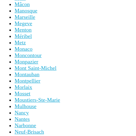
Mâcon
Manosque
Marseille
Megeve
Menton
Méribel
Metz
Monaco
Moncontour
Monpazier
Mont Saint-Michel
Montauban
Montpellier
Morlaix
Mosset
Moustiers-Ste-Marie
Mulhouse
Nancy
Nantes
Narbonne
Neuf-Brisach