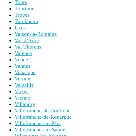
Tours
Tourtour
Troyes
Turckheim
Uzès
Vaison-la-Romaine
Val-d’Isère
Val Thorens
Valence
Vence
Vannes
Venasque
Vernon
Versaille
Vichy
Vienne
Villandry
Villefranche-de-Conflent
Villefranche-de-Rouergue
Villefranche-sur-Mer
Villefranche-sur-Saône