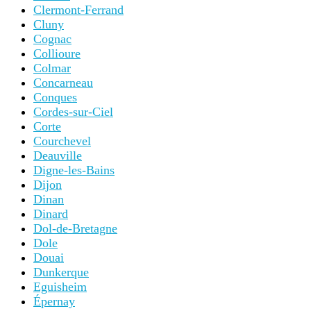
Clermont-Ferrand
Cluny
Cognac
Collioure
Colmar
Concarneau
Conques
Cordes-sur-Ciel
Corte
Courchevel
Deauville
Digne-les-Bains
Dijon
Dinan
Dinard
Dol-de-Bretagne
Dole
Douai
Dunkerque
Eguisheim
Épernay