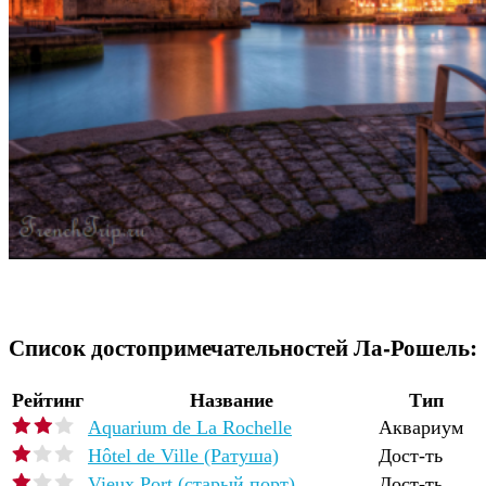
Список достопримечательностей Ла-Рошель:
Рейтинг
Название
Тип
Aquarium de La Rochelle
Аквариум
Hôtel de Ville (Ратуша)
Дост-ть
Vieux Port (старый порт)
Дост-ть