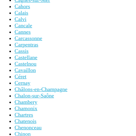
Cagnes-sur-Mer
Cahors
Calais
Calvi
Cancale
Cannes
Carcassonne
Carpentras
Cassis
Castellane
Castelnou
Cavaillon
Céret
Cernay
Châlons-en-Champagne
Chalon-sur-Saône
Chambery
Chamonix
Chartres
Chatenois
Chenonceau
Chinon