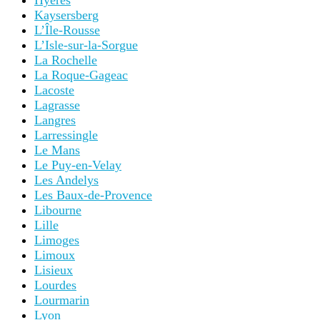
Hyères
Kaysersberg
L’Île-Rousse
L’Isle-sur-la-Sorgue
La Rochelle
La Roque-Gageac
Lacoste
Lagrasse
Langres
Larressingle
Le Mans
Le Puy-en-Velay
Les Andelys
Les Baux-de-Provence
Libourne
Lille
Limoges
Limoux
Lisieux
Lourdes
Lourmarin
Lyon