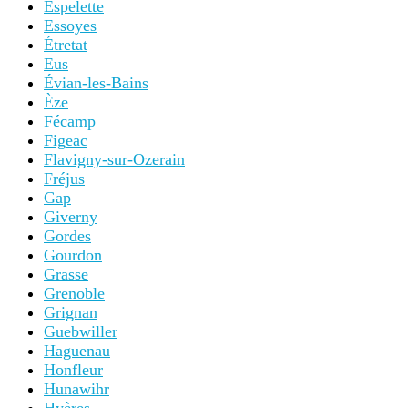
Espelette
Essoyes
Étretat
Eus
Évian-les-Bains
Èze
Fécamp
Figeac
Flavigny-sur-Ozerain
Fréjus
Gap
Giverny
Gordes
Gourdon
Grasse
Grenoble
Grignan
Guebwiller
Haguenau
Honfleur
Hunawihr