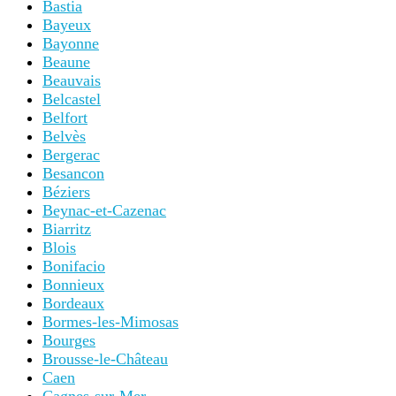
Bastia
Bayeux
Bayonne
Beaune
Beauvais
Belcastel
Belfort
Belvès
Bergerac
Besancon
Béziers
Beynac-et-Cazenac
Biarritz
Blois
Bonifacio
Bonnieux
Bordeaux
Bormes-les-Mimosas
Bourges
Brousse-le-Château
Caen