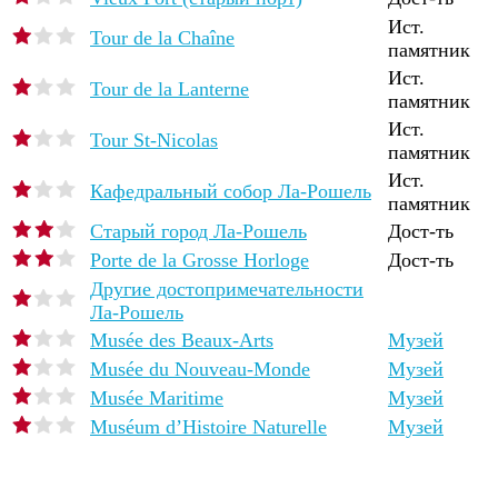
Ист.
Tour de la Chaîne
памятник
Ист.
Tour de la Lanterne
памятник
Ист.
Tour St-Nicolas
памятник
Ист.
Кафедральный собор Ла-Рошель
памятник
Старый город Ла-Рошель
Дост-ть
Porte de la Grosse Horloge
Дост-ть
Другие достопримечательности
Ла-Рошель
Musée des Beaux-Arts
Музей
Musée du Nouveau-Monde
Музей
Musée Maritime
Музей
Muséum d’Histoire Naturelle
Музей