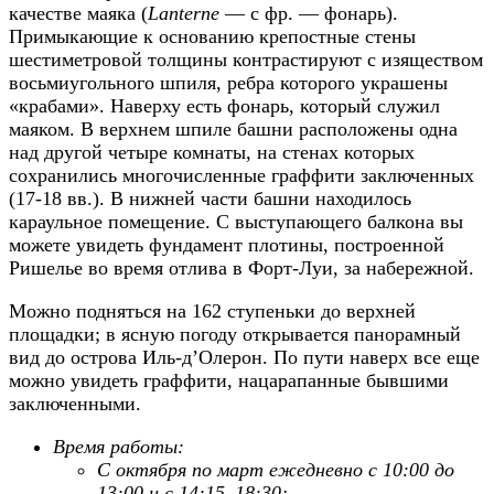
качестве маяка (
Lanterne
— с фр. — фонарь).
Примыкающие к основанию крепостные стены
шестиметровой толщины контрастируют с изяществом
восьмиугольного шпиля, ребра которого украшены
«крабами». Наверху есть фонарь, который служил
маяком. В верхнем шпиле башни расположены одна
над другой четыре комнаты, на стенах которых
сохранились многочисленные граффити заключенных
(17-18 вв.). В нижней части башни находилось
караульное помещение. С выступающего балкона вы
можете увидеть фундамент плотины, построенной
Ришелье во время отлива в Форт-Луи, за набережной.
Можно подняться на 162 ступеньки до верхней
площадки; в ясную погоду открывается панорамный
вид до острова Иль-д’Олерон. По пути наверх все еще
можно увидеть граффити, нацарапанные бывшими
заключенными.
Время работы:
С октября по март ежедневно с 10:00 до
13:00 и с 14:15–18:30;