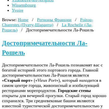
Villeneuve-lès-Avignon
Wissembourg
Yvoire
Browse:
Home
/
Регионы Франции
/
Poitou-
Charentes (Пуату-Шаранта)
/
La Rochelle (Ла-
Рошель)
/
Достопримечательности Ла-Рошель
Достопримечательности Ла-
Рошель
Достопримечательности Ла-Рошель познакомят вас с
богатой историей этого портового города. Главной
достопримечательностью Ла-Рошеля является
«
Старый порт
» («
Vieux Port
«), который находится в
самом центре города, живописный и изобилующий
ресторанами морепродуктов.
Городские стены
открыты для вечерней прогулки. Старый город хорошо
сохранился. Три средневековые башни являются
известной туристической достопримечательностью у