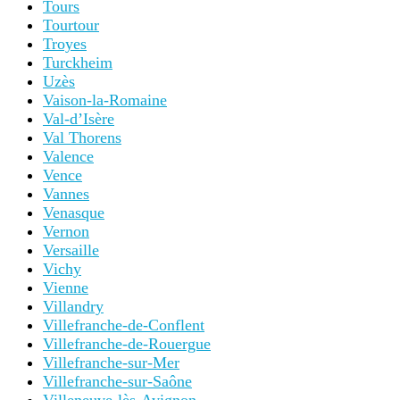
Tours
Tourtour
Troyes
Turckheim
Uzès
Vaison-la-Romaine
Val-d’Isère
Val Thorens
Valence
Vence
Vannes
Venasque
Vernon
Versaille
Vichy
Vienne
Villandry
Villefranche-de-Conflent
Villefranche-de-Rouergue
Villefranche-sur-Mer
Villefranche-sur-Saône