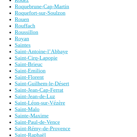
Rodez
Roquebrune-Cap-Martin
Roquefort-sur-Soulzon
Rouen
Rouffach
Roussillon
Royan
Saintes
Saint-Antoine-l’Abbaye
Saint-Cirq-Lapopie
Saint-Brieuc
Saint-Emilion
Saint-Florent
Saint-Guilhem-le-Désert
Saint-Jean-Cap-Ferrat
Saint-Jean-de-Luz
Saint-Léon-sur-Vézère
Saint-Malo
Sainte-Maxime
Saint-Paul-de-Vence
Saint-Rémy-de-Provence
Saint-Raphaël