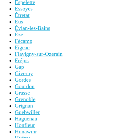
Espelette
Essoyes
Étretat
Eus
Évian-les-Bains
Èze
Fécamp
Figeac
Flavigny-sur-Ozerain
Fréjus
Gap
Giverny
Gordes
Gourdon
Grasse
Grenoble
Grignan
Guebwiller
Haguenau
Honfleur
Hunawihr