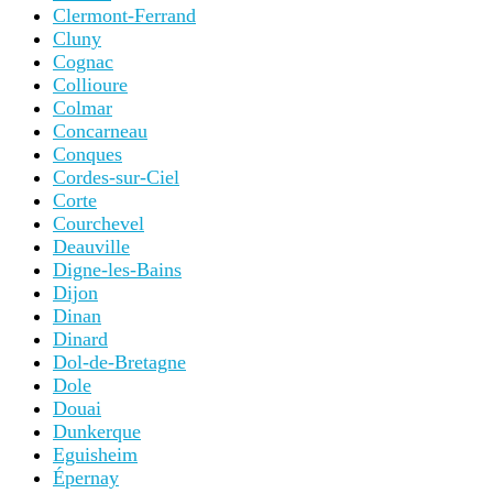
Clermont-Ferrand
Cluny
Cognac
Collioure
Colmar
Concarneau
Conques
Cordes-sur-Ciel
Corte
Courchevel
Deauville
Digne-les-Bains
Dijon
Dinan
Dinard
Dol-de-Bretagne
Dole
Douai
Dunkerque
Eguisheim
Épernay