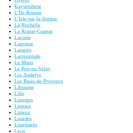
Hyères
Kaysersberg
L’Île-Rousse
L’Isle-sur-la-Sorgue
La Rochelle
La Roque-Gageac
Lacoste
Lagrasse
Langres
Larressingle
Le Mans
Le Puy-en-Velay
Les Andelys
Les Baux-de-Provence
Libourne
Lille
Limoges
Limoux
Lisieux
Lourdes
Lourmarin
Lyon