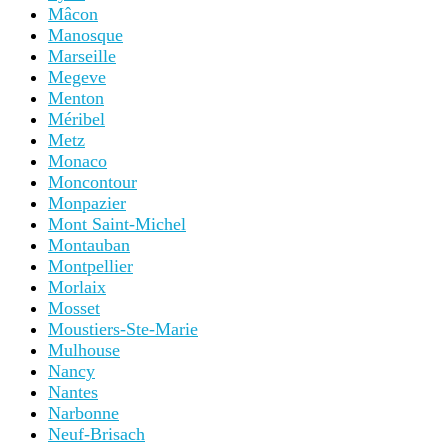
Mâcon
Manosque
Marseille
Megeve
Menton
Méribel
Metz
Monaco
Moncontour
Monpazier
Mont Saint-Michel
Montauban
Montpellier
Morlaix
Mosset
Moustiers-Ste-Marie
Mulhouse
Nancy
Nantes
Narbonne
Neuf-Brisach