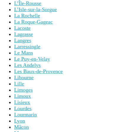
L’Île-Rousse
L’Isle-sur-la-Sorgue
La Rochelle
La Roque-Gageac
Lacoste
Lagrasse
Langres
Larressingle
Le Mans
Le Puy-en-Velay
Les Andelys
Les Baux-de-Provence
Libourne
Lille
Limoges
Limoux
Lisieux
Lourdes
Lourmarin
Lyon
Mâcon