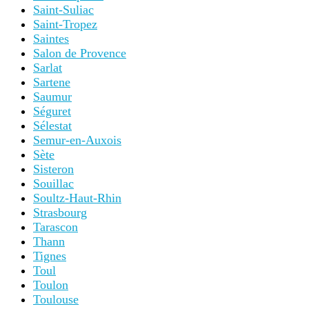
Saint-Suliac
Saint-Tropez
Saintes
Salon de Provence
Sarlat
Sartene
Saumur
Séguret
Sélestat
Semur-en-Auxois
Sète
Sisteron
Souillac
Soultz-Haut-Rhin
Strasbourg
Tarascon
Thann
Tignes
Toul
Toulon
Toulouse