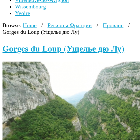
Villeneuve-lès-Avignon
Wissembourg
Yvoire
Browse:
Home
/
Регионы Франции
/
Прованс
/
Gorges du Loup (Ущелье дю Лу)
Gorges du Loup (Ущелье дю Лу)