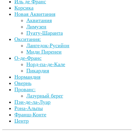
Иль де Франс
Корсика
Новая Аквитания
Аквитания
Лимузен
Пуату-Шаранта
Окситания:
Лангедок-Русийон
Миди Пиренеи
О-де-Франс
Норд-па-де-Кале
Пикардия
Нормандия
Овернь
Прованс:
Лазурный берег
Пэи-де-ла-Луар
Рона-Альпы
Франш-Конте
Центр