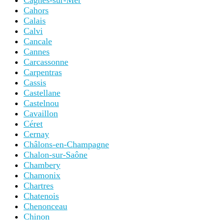
Cagnes-sur-Mer
Cahors
Calais
Calvi
Cancale
Cannes
Carcassonne
Carpentras
Cassis
Castellane
Castelnou
Cavaillon
Céret
Cernay
Châlons-en-Champagne
Chalon-sur-Saône
Chambery
Chamonix
Chartres
Chatenois
Chenonceau
Chinon