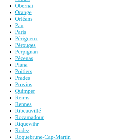
Obernai
Orange
Orléans
Pau
Paris
Périgueux
Pérouges
Perpignan
Pézenas
Piana
Poitiers
Prades
Provins
Quimper
Reims
Rennes
Ribeauvillé
Rocamadour
Riquewihr
Rodez
Roquebrune-Cap-Martin