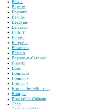
Bastia
Bayeux
Bayonne
Beaune
Beauvais
Belcastel
Belfort
Belvès
Bergerac
Besancon
Béziers
Beynac-et-Cazenac
Biarritz
Blois
Bonifacio
Bonnieux
Bordeaux
Bormes-les-Mimosas
Bourges
Brousse-le-Château
Caen