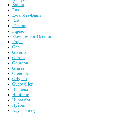
Étretat
Eus
Évian-les-Bains
Èze
Fécamp
Figeac
Flavigny-sur-Ozerain
Fréjus
Gap
Giverny
Gordes
Gourdon
Grasse
Grenoble
Grignan
Guebwiller
Haguenau
Honfleur
Hunawihr
Hyères
Kaysersberg