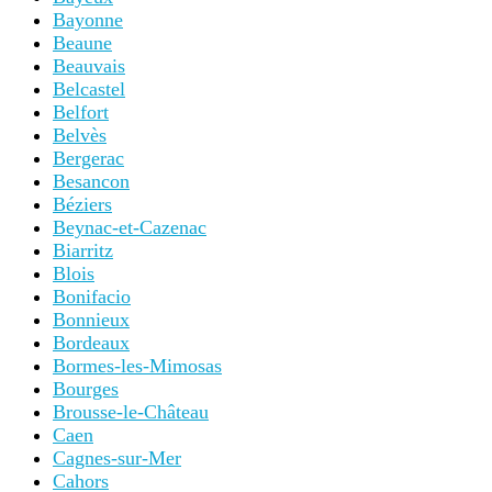
Bayonne
Beaune
Beauvais
Belcastel
Belfort
Belvès
Bergerac
Besancon
Béziers
Beynac-et-Cazenac
Biarritz
Blois
Bonifacio
Bonnieux
Bordeaux
Bormes-les-Mimosas
Bourges
Brousse-le-Château
Caen
Cagnes-sur-Mer
Cahors