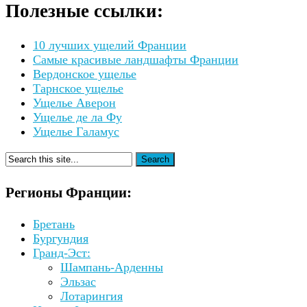
Полезные ссылки:
10 лучших ущелий Франции
Самые красивые ландшафты Франции
Вердонское ущелье
Тарнское ущелье
Ущелье Аверон
Ущелье де ла Фу
Ущелье Галамус
Регионы Франции:
Бретань
Бургундия
Гранд-Эст:
Шампань-Арденны
Эльзас
Лотарингия