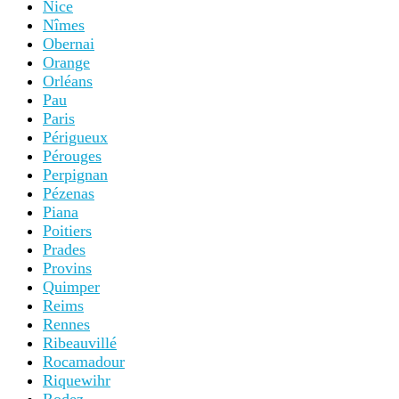
Nice
Nîmes
Obernai
Orange
Orléans
Pau
Paris
Périgueux
Pérouges
Perpignan
Pézenas
Piana
Poitiers
Prades
Provins
Quimper
Reims
Rennes
Ribeauvillé
Rocamadour
Riquewihr