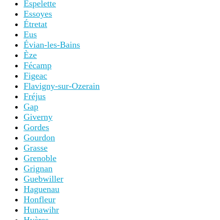
Espelette
Essoyes
Étretat
Eus
Évian-les-Bains
Èze
Fécamp
Figeac
Flavigny-sur-Ozerain
Fréjus
Gap
Giverny
Gordes
Gourdon
Grasse
Grenoble
Grignan
Guebwiller
Haguenau
Honfleur
Hunawihr