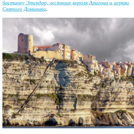
бастиону Этендар, лестнице короля Арагона и церкви
Святого Доминика
.