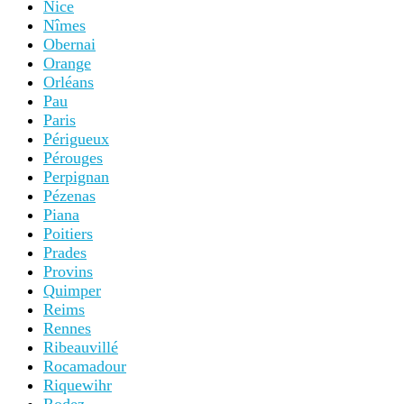
Nice
Nîmes
Obernai
Orange
Orléans
Pau
Paris
Périgueux
Pérouges
Perpignan
Pézenas
Piana
Poitiers
Prades
Provins
Quimper
Reims
Rennes
Ribeauvillé
Rocamadour
Riquewihr