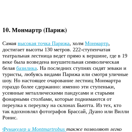
10. Монмартр (Париж)
Самая
высокая точка Парижа
, холм
Монмартр
,
достигает высоты 130 метров. 222-ступенчатая
театральная лестница ведет прямо к вершине, где в 19
веке была возведена внушительная символическая
белая
базилика
. На последних ступнях сидят зеваки и
туристы, любуясь видами Парижа или смотря уличные
шоу. Но настоящее очарование лестниц Монмартра
гораздо более сдержанно: именно эти ступеньки,
усеянные металлическими пандусами и старыми
фонарными столбами, которые поднимаются от
переулка к переулку на склонах Бьютта. Из тех, кто
так вдохновлял фотографов Брассай, Дуано или Вилли
Ронис.
Фуникулер и Montmartrobus
также позволяют легко