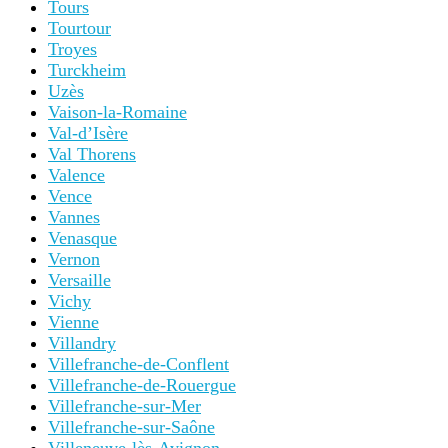
Tours
Tourtour
Troyes
Turckheim
Uzès
Vaison-la-Romaine
Val-d’Isère
Val Thorens
Valence
Vence
Vannes
Venasque
Vernon
Versaille
Vichy
Vienne
Villandry
Villefranche-de-Conflent
Villefranche-de-Rouergue
Villefranche-sur-Mer
Villefranche-sur-Saône