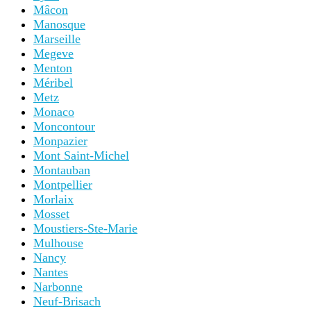
Mâcon
Manosque
Marseille
Megeve
Menton
Méribel
Metz
Monaco
Moncontour
Monpazier
Mont Saint-Michel
Montauban
Montpellier
Morlaix
Mosset
Moustiers-Ste-Marie
Mulhouse
Nancy
Nantes
Narbonne
Neuf-Brisach