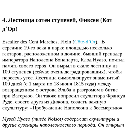
4. Лестница сотен ступеней, Фиксен (Кот
д’Ор)
Escalier des Cent Marches, Fixin (
Côte-d’Or
). В
середине 19-го века в парке площадью несколько
гектаров, расположенном в долине, бывший гренадер
императора Наполеона Бонапарта, Клод Нуазо, почтил
память своего героя. Он вырыл в скале лестницу из
100 ступенек (сейчас очень деградировавших), чтобы
пересечь утес. Лестница символизирует знаменитый
100 дней (с 1 марта по 18 июня 1815 года) между
возвращением с острова Эльба и разгромом в битве
при Ватерлоо. Он также попросил скульптора Франсуа
Руде, своего друга из Дижона, создать важную
скульптуру: «Пробуждение Наполеона к бессмертию».
Музей Нуазо (musée Noisot) содержит скульптуры и
другие сувениры наполеоновского периода. Он открыт