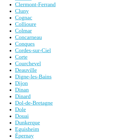
Clermont-Ferrand
Cluny
Cognac
Collioure
Colmar
Concarneau
Conques
Cordes-sur-Ciel
Corte
Courchevel
Deauville
Digne-les-Bains
Dijon
Dinan
Dinard
Dol-de-Bretagne
Dole
Douai
Dunkerque
Eguisheim
Épernay