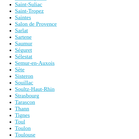
Saint-Suliac
Saint-Tropez
Saintes
Salon de Provence
Sarlat
Sartene
Saumur
Séguret
Sélestat
Semur-en-Auxois
Sète
Sisteron
Souillac
Soultz-Haut-Rhin
Strasbourg
Tarascon
Thann
Tignes
Toul
Toulon
Toulouse