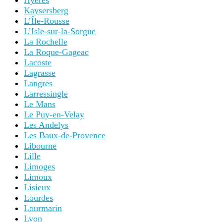
Hyères
Kaysersberg
L’Île-Rousse
L’Isle-sur-la-Sorgue
La Rochelle
La Roque-Gageac
Lacoste
Lagrasse
Langres
Larressingle
Le Mans
Le Puy-en-Velay
Les Andelys
Les Baux-de-Provence
Libourne
Lille
Limoges
Limoux
Lisieux
Lourdes
Lourmarin
Lyon