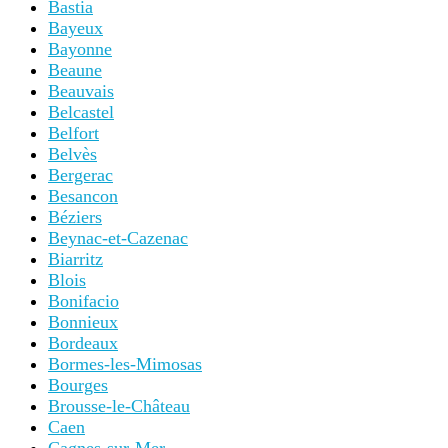
Bastia
Bayeux
Bayonne
Beaune
Beauvais
Belcastel
Belfort
Belvès
Bergerac
Besancon
Béziers
Beynac-et-Cazenac
Biarritz
Blois
Bonifacio
Bonnieux
Bordeaux
Bormes-les-Mimosas
Bourges
Brousse-le-Château
Caen