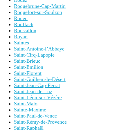
Rodez
Roquebrune-Cap-Martin
Roquefort-sur-Soulzon
Rouen
Rouffach
Roussillon
Royan
Saintes
Saint-Antoine-l’Abbaye
Saint-Cirq-Lapopie
Saint-Brieuc
Saint-Emilion
Saint-Florent
Saint-Guilhem-le-Désert
Saint-Jean-Cap-Ferrat
Saint-Jean-de-Luz
Saint-Léon-sur-Vézère
Saint-Malo
Sainte-Maxime
Saint-Paul-de-Vence
Saint-Rémy-de-Provence
Saint-Raphaël