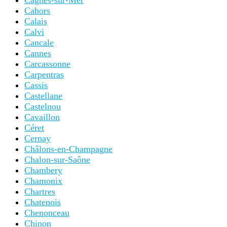
Cagnes-sur-Mer
Cahors
Calais
Calvi
Cancale
Cannes
Carcassonne
Carpentras
Cassis
Castellane
Castelnou
Cavaillon
Céret
Cernay
Châlons-en-Champagne
Chalon-sur-Saône
Chambery
Chamonix
Chartres
Chatenois
Chenonceau
Chinon