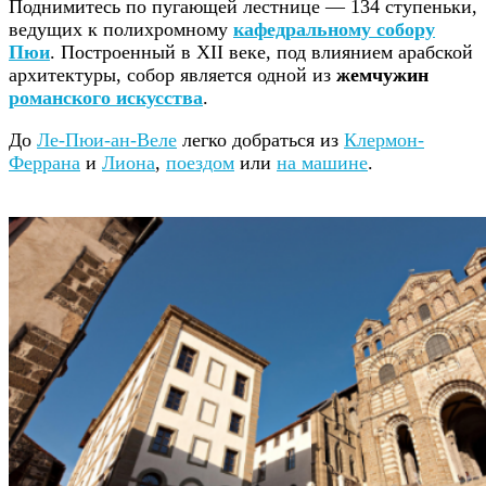
Поднимитесь по пугающей лестнице — 134 ступеньки,
ведущих к полихромному
кафедральному собору
Пюи
. Построенный в XII веке, под влиянием арабской
архитектуры, собор является одной из
жемчужин
романского искусства
.
До
Ле-Пюи-ан-Веле
легко добраться из
Клермон-
Феррана
и
Лиона
,
поездом
или
на машине
.