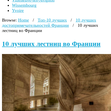
Villeneuve-lès-Avignon
Wissembourg
Yvoire
Browse:
Home
/
Топ-10 лучших
/
10 лучших
достопримечательностей Франции
/
10 лучших
лестниц во Франции
10 лучших лестниц во Франции