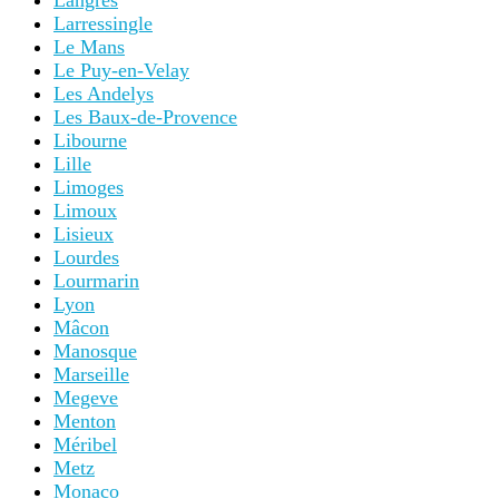
Langres
Larressingle
Le Mans
Le Puy-en-Velay
Les Andelys
Les Baux-de-Provence
Libourne
Lille
Limoges
Limoux
Lisieux
Lourdes
Lourmarin
Lyon
Mâcon
Manosque
Marseille
Megeve
Menton
Méribel
Metz
Monaco