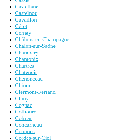
Cassis
Castellane
Castelnou
Cavaillon
Céret
Cernay
Châlons-en-Champagne
Chalon-sur-Saône
Chambery
Chamonix
Chartres
Chatenois
Chenonceau
Chinon
Clermont-Ferrand
Cluny
Cognac
Collioure
Colmar
Concarneau
Conques
Cordes-sur-Ciel