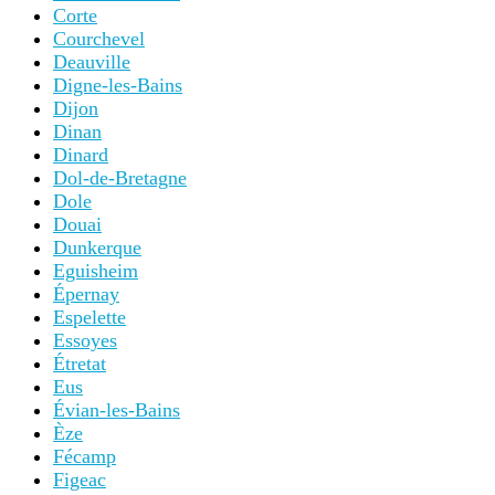
Corte
Courchevel
Deauville
Digne-les-Bains
Dijon
Dinan
Dinard
Dol-de-Bretagne
Dole
Douai
Dunkerque
Eguisheim
Épernay
Espelette
Essoyes
Étretat
Eus
Évian-les-Bains
Èze
Fécamp
Figeac