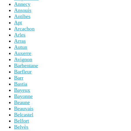
Annecy
Ansouis
Antibes
Apt
Arcachon
Arles
Arras
Autun
Auxerre
Avignon
Barbentane
Barfleur
Barr
Bastia
Bayeux
Bayonne
Beaune
Beauvais
Belcastel
Belfort
Belvès