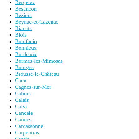
Bergerac
Besancon
Béziers
Beynac-et-Cazenac
Biarritz
Blois
Bonifacio
Bonnieux
Bordeaux
Bormes-les-Mimosas
Bourges
Brousse-le-Château
Caen
Cagnes-sur-Mer
Cahors
Calais
Calvi
Cancale
Cannes
Carcassonne
Carpentras