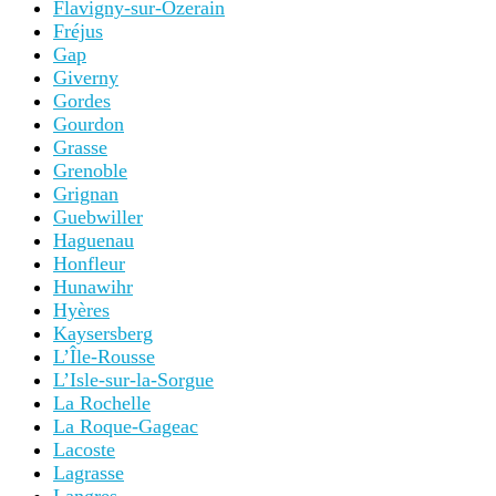
Flavigny-sur-Ozerain
Fréjus
Gap
Giverny
Gordes
Gourdon
Grasse
Grenoble
Grignan
Guebwiller
Haguenau
Honfleur
Hunawihr
Hyères
Kaysersberg
L’Île-Rousse
L’Isle-sur-la-Sorgue
La Rochelle
La Roque-Gageac
Lacoste
Lagrasse