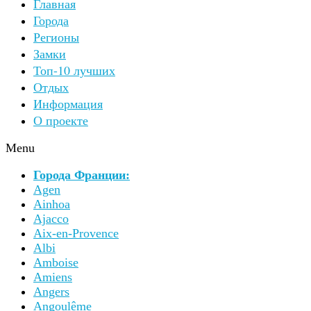
Главная
Города
Регионы
Замки
Топ-10 лучших
Отдых
Информация
О проекте
Menu
Города Франции:
Agen
Ainhoa
Ajacco
Aix-en-Provence
Albi
Amboise
Amiens
Angers
Angoulême