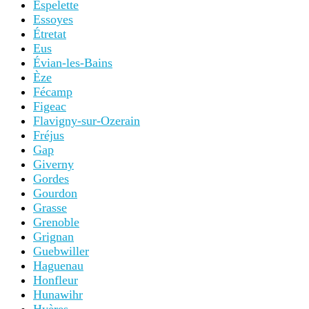
Espelette
Essoyes
Étretat
Eus
Évian-les-Bains
Èze
Fécamp
Figeac
Flavigny-sur-Ozerain
Fréjus
Gap
Giverny
Gordes
Gourdon
Grasse
Grenoble
Grignan
Guebwiller
Haguenau
Honfleur
Hunawihr