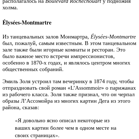
располагалось на
Boulevard Rochechouart
у подножия
холма.
Élysées-Montmartre
Из танцевальных залов Монмартра,
Élysées-Montmartre
был, пожалуй, самым известным. В этом танцевальном
зале также были игорные комнаты и ресторан. Это
было важное место встречи импрессионистов,
особенно в 1870-х годах, и являлось центром многих
общественных собраний.
Эмиль Золя устроил там вечеринку в 1874 году, чтобы
отпраздновать свой роман «L’Assommoir» о парижанах
из рабочего класса. Золя также признал, что он черпал
образы Л’Ассомойра из многих картин Дега из этого
района, сказав:
«Я довольно ясно описал некоторые из
ваших картин более чем в одном месте на
своих страницах».