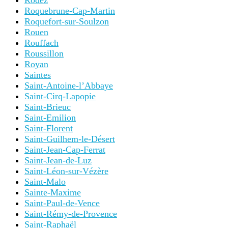
Rodez
Roquebrune-Cap-Martin
Roquefort-sur-Soulzon
Rouen
Rouffach
Roussillon
Royan
Saintes
Saint-Antoine-l’Abbaye
Saint-Cirq-Lapopie
Saint-Brieuc
Saint-Emilion
Saint-Florent
Saint-Guilhem-le-Désert
Saint-Jean-Cap-Ferrat
Saint-Jean-de-Luz
Saint-Léon-sur-Vézère
Saint-Malo
Sainte-Maxime
Saint-Paul-de-Vence
Saint-Rémy-de-Provence
Saint-Raphaël