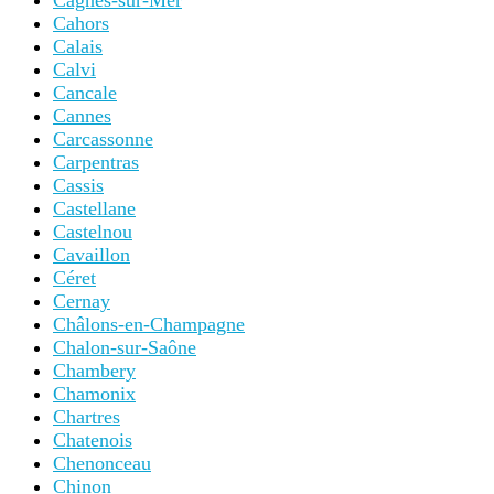
Cagnes-sur-Mer
Cahors
Calais
Calvi
Cancale
Cannes
Carcassonne
Carpentras
Cassis
Castellane
Castelnou
Cavaillon
Céret
Cernay
Châlons-en-Champagne
Chalon-sur-Saône
Chambery
Chamonix
Chartres
Chatenois
Chenonceau
Chinon