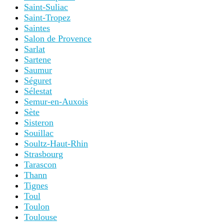
Saint-Suliac
Saint-Tropez
Saintes
Salon de Provence
Sarlat
Sartene
Saumur
Séguret
Sélestat
Semur-en-Auxois
Sète
Sisteron
Souillac
Soultz-Haut-Rhin
Strasbourg
Tarascon
Thann
Tignes
Toul
Toulon
Toulouse