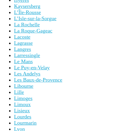
Hyères
Kaysersberg
L’Île-Rousse
L’Isle-sur-la-Sorgue
La Rochelle
La Roque-Gageac
Lacoste
Lagrasse
Langres
Larressingle
Le Mans
Le Puy-en-Velay
Les Andelys
Les Baux-de-Provence
Libourne
Lille
Limoges
Limoux
Lisieux
Lourdes
Lourmarin
Lyon