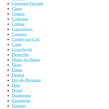
Clermont-Ferrand
Cluny
Cognac
Collioure
Colmar
Concarneau
Conques
Cordes-sur-Ciel
Corte
Courchevel
Deauville
Digne-les-Bains
Dijon
Dinan
Dinard
Dol-de-Bretagne
Dole
Douai
Dunkerque
Eguisheim
Épernay