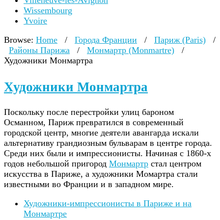
Villeneuve-lès-Avignon
Wissembourg
Yvoire
Browse:
Home
/
Города Франции
/
Париж (Paris)
/
Районы Парижа
/
Монмартр (Monmartre)
/
Художники Монмартра
Художники Монмартра
Поскольку после перестройки улиц бароном
Османном, Париж превратился в современный
городской центр, многие деятели авангарда искали
альтернативу грандиозным бульварам в центре города.
Среди них были и импрессионисты. Начиная с 1860-х
годов небольшой пригород
Монмартр
стал центром
искусства в Париже, а художники Момартра стали
известными во Франции и в западном мире.
Художники-импрессионисты в Париже и на
Монмартре