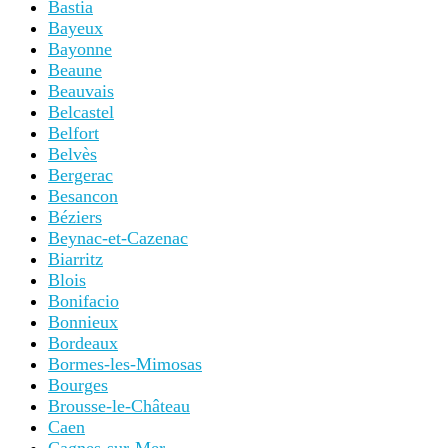
Bastia
Bayeux
Bayonne
Beaune
Beauvais
Belcastel
Belfort
Belvès
Bergerac
Besancon
Béziers
Beynac-et-Cazenac
Biarritz
Blois
Bonifacio
Bonnieux
Bordeaux
Bormes-les-Mimosas
Bourges
Brousse-le-Château
Caen