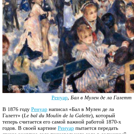
Ренуар
,
Бал в Мулен де ла Галетт
В 1876 году
Ренуар
написал «Бал в Мулен де ла
Галетт» (
Le bal du Moulin de la Galette
), который
теперь считается его самой важной работой 1870-х
годов. В своей картине
Ренуар
пытается передать