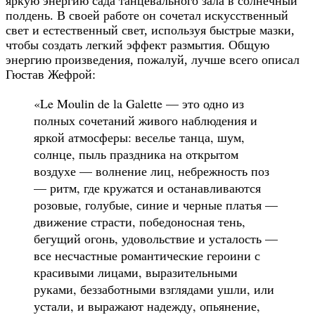
яркую энергию сада танцевального зала в солнечный
полдень. В своей работе он сочетал искусственный
свет и естественный свет, используя быстрые мазки,
чтобы создать легкий эффект размытия. Общую
энергию произведения, пожалуй, лучше всего описал
Гюстав Жефрой:
«Le Moulin de la Galette — это одно из
полных сочетаний живого наблюдения и
яркой атмосферы: веселье танца, шум,
солнце, пыль праздника на открытом
воздухе — волнение лиц, небрежность поз
— ритм, где кружатся и останавливаются
розовые, голубые, синие и черные платья —
движение страсти, победоносная тень,
бегущий огонь, удовольствие и усталость —
все несчастные романтические героини с
красивыми лицами, выразительными
руками, беззаботными взглядами ушли, или
устали, и выражают надежду, опьянение,