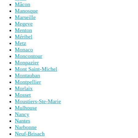
Mâcon
Manosque
Marseille
Megeve
Menton
Méribel
Metz
Monaco
Moncontour
Monpazier
Mont Saint-Michel
Montauban
Montpellier
Morlaix
Mosset
Moustiers-Ste-Marie
Mulhouse
Nancy
Nantes
Narbonne
Neuf-Brisach