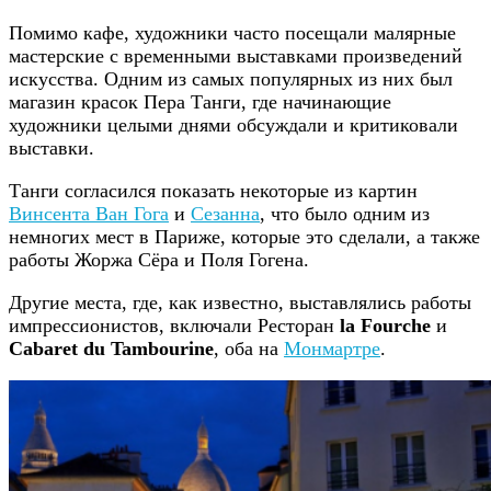
Помимо кафе, художники часто посещали малярные
мастерские с временными выставками произведений
искусства. Одним из самых популярных из них был
магазин красок Пера Танги, где начинающие
художники целыми днями обсуждали и критиковали
выставки.
Танги согласился показать некоторые из картин
Винсента Ван Гога
и
Сезанна
, что было одним из
немногих мест в Париже, которые это сделали, а также
работы Жоржа Сёра и Поля Гогена.
Другие места, где, как известно, выставлялись работы
импрессионистов, включали Ресторан
la Fourche
и
Cabaret du Tambourine
, оба на
Монмартре
.