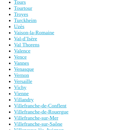
Tours
Tourtour
Troyes
Turckheim
Uzès
Vaison-la-Romaine
Val-d’Isère
Val Thorens
Valence
Vence
Vannes
Venasque
Vernon
Versaille
Vichy
Vienne
Villandry
Villefranche-de-Conflent
Villefranche-de-Rouergue
Villefranche-sur-Mer
Villefranche-sur-Saône