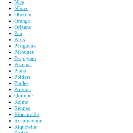
Nice
Nîmes
Obernai
Orange
Orléans
Pau
Paris
Périgueux
Pérouges
Perpignan
Pézenas
Piana
Poitiers
Prades
Provins
Quimper
Reims
Rennes
Ribeauvillé
Rocamadour
Riquewihr