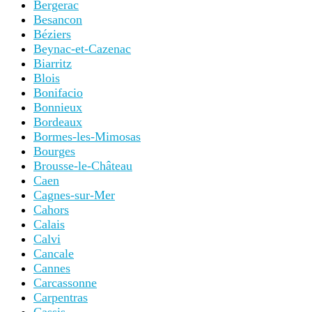
Bergerac
Besancon
Béziers
Beynac-et-Cazenac
Biarritz
Blois
Bonifacio
Bonnieux
Bordeaux
Bormes-les-Mimosas
Bourges
Brousse-le-Château
Caen
Cagnes-sur-Mer
Cahors
Calais
Calvi
Cancale
Cannes
Carcassonne
Carpentras