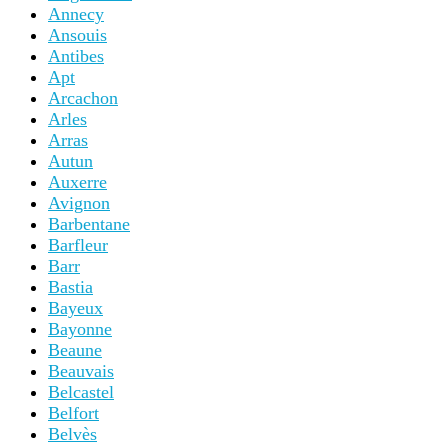
Annecy
Ansouis
Antibes
Apt
Arcachon
Arles
Arras
Autun
Auxerre
Avignon
Barbentane
Barfleur
Barr
Bastia
Bayeux
Bayonne
Beaune
Beauvais
Belcastel
Belfort
Belvès