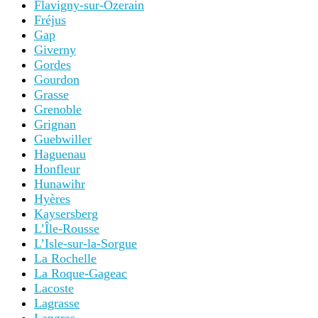
Flavigny-sur-Ozerain
Fréjus
Gap
Giverny
Gordes
Gourdon
Grasse
Grenoble
Grignan
Guebwiller
Haguenau
Honfleur
Hunawihr
Hyères
Kaysersberg
L’Île-Rousse
L’Isle-sur-la-Sorgue
La Rochelle
La Roque-Gageac
Lacoste
Lagrasse