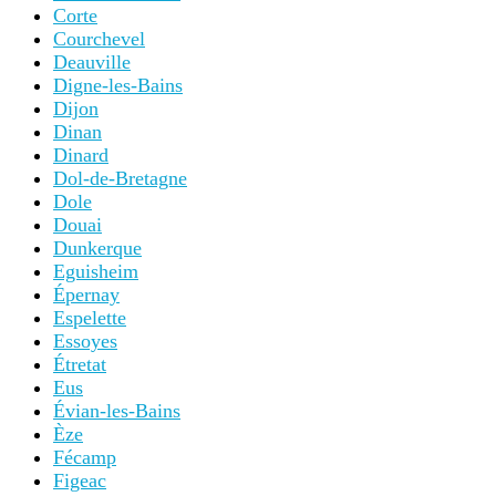
Corte
Courchevel
Deauville
Digne-les-Bains
Dijon
Dinan
Dinard
Dol-de-Bretagne
Dole
Douai
Dunkerque
Eguisheim
Épernay
Espelette
Essoyes
Étretat
Eus
Évian-les-Bains
Èze
Fécamp
Figeac