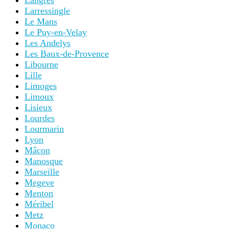
Langres
Larressingle
Le Mans
Le Puy-en-Velay
Les Andelys
Les Baux-de-Provence
Libourne
Lille
Limoges
Limoux
Lisieux
Lourdes
Lourmarin
Lyon
Mâcon
Manosque
Marseille
Megeve
Menton
Méribel
Metz
Monaco