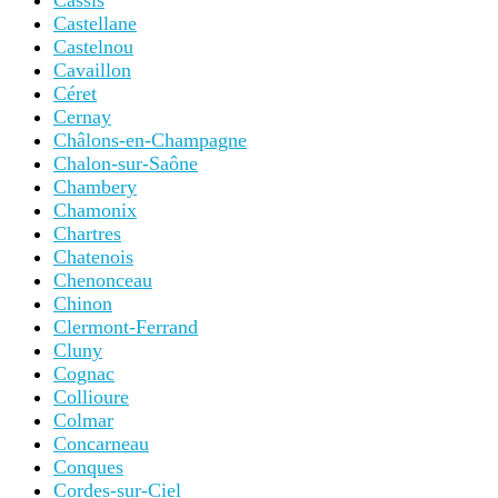
Cassis
Castellane
Castelnou
Cavaillon
Céret
Cernay
Châlons-en-Champagne
Chalon-sur-Saône
Chambery
Chamonix
Chartres
Chatenois
Chenonceau
Chinon
Clermont-Ferrand
Cluny
Cognac
Collioure
Colmar
Concarneau
Conques
Cordes-sur-Ciel