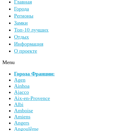
Главная
Города
Регионы
Замки
Топ-10 лучших
Отдых
Информация
О проекте
Menu
Города Франции:
Agen
Ainhoa
Ajacco
Aix-en-Provence
Albi
Amboise
Amiens
Angers
Angoulême