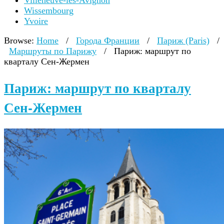
Villeneuve-lès-Avignon
Wissembourg
Yvoire
Browse:
Home
/
Города Франции
/
Париж (Paris)
/
Маршруты по Парижу
/
Париж: маршрут по
кварталу Сен-Жермен
Париж: маршрут по кварталу
Сен-Жермен