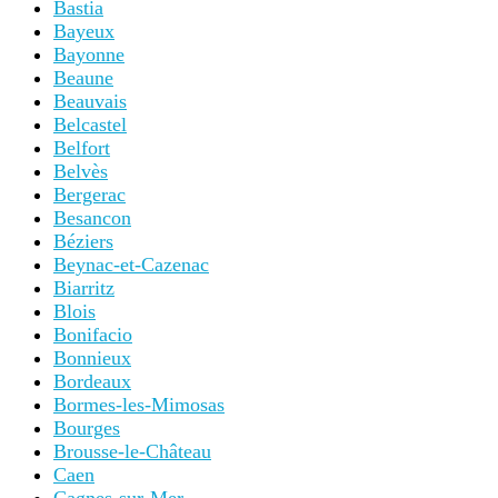
Bastia
Bayeux
Bayonne
Beaune
Beauvais
Belcastel
Belfort
Belvès
Bergerac
Besancon
Béziers
Beynac-et-Cazenac
Biarritz
Blois
Bonifacio
Bonnieux
Bordeaux
Bormes-les-Mimosas
Bourges
Brousse-le-Château
Caen