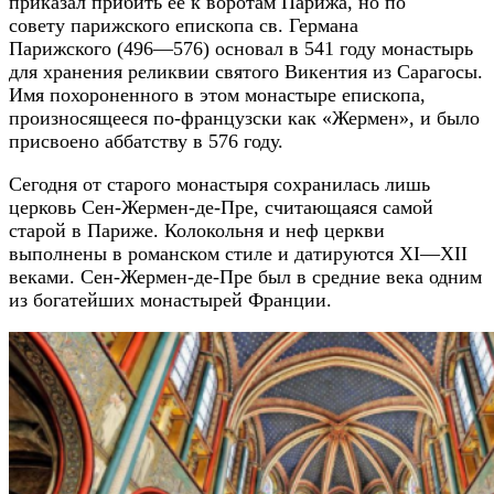
приказал прибить её к воротам Парижа, но по
совету парижского епископа св. Германа
Парижского (496—576) основал в 541 году монастырь
для хранения реликвии святого Викентия из Сарагосы.
Имя похороненного в этом монастыре епископа,
произносящееся по-французски как «Жермен», и было
присвоено аббатству в 576 году.
Сегодня от старого монастыря сохранилась лишь
церковь Сен-Жермен-де-Пре, считающаяся самой
старой в Париже. Колокольня и неф церкви
выполнены в романском стиле и датируются XI—XII
веками. Сен-Жермен-де-Пре был в средние века одним
из богатейших монастырей Франции.