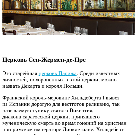
Церковь Сен-Жермен-де-Пре
Это старейшая
церковь Парижа
. Среди известных
личностей, похороненных в этой церкви, можно
назвать Декарта и короля Польши.
Франкский король-меровинг Хильдеберта I вывез
из Испании дорогую для вестготов реликвию, так
называемую тунику святого Викентия,
диакона сарагосской церкви, принявшего
мученическую смерть во время гонений на христиан
при римском императоре Диоклетиане. Хильдеберт