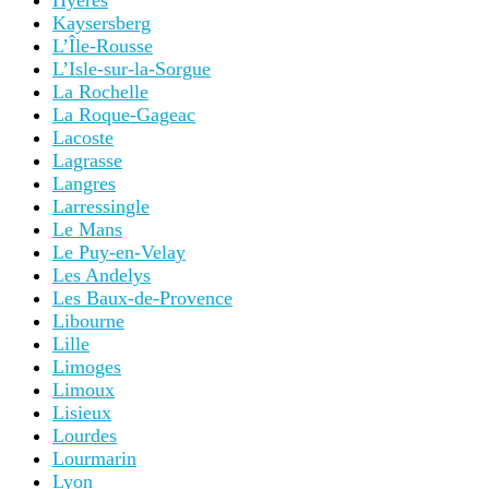
Hyères
Kaysersberg
L’Île-Rousse
L’Isle-sur-la-Sorgue
La Rochelle
La Roque-Gageac
Lacoste
Lagrasse
Langres
Larressingle
Le Mans
Le Puy-en-Velay
Les Andelys
Les Baux-de-Provence
Libourne
Lille
Limoges
Limoux
Lisieux
Lourdes
Lourmarin
Lyon