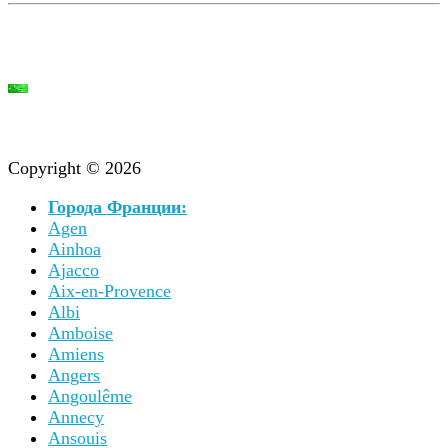
Copyright © 2026
Города Франции:
Agen
Ainhoa
Ajacco
Aix-en-Provence
Albi
Amboise
Amiens
Angers
Angoulême
Annecy
Ansouis