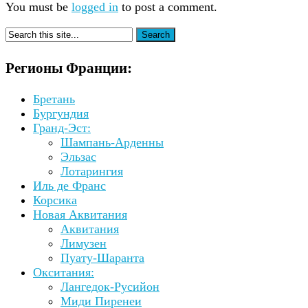
You must be
logged in
to post a comment.
Регионы Франции:
Бретань
Бургундия
Гранд-Эст:
Шампань-Арденны
Эльзас
Лотарингия
Иль де Франс
Корсика
Новая Аквитания
Аквитания
Лимузен
Пуату-Шаранта
Окситания:
Лангедок-Русийон
Миди Пиренеи