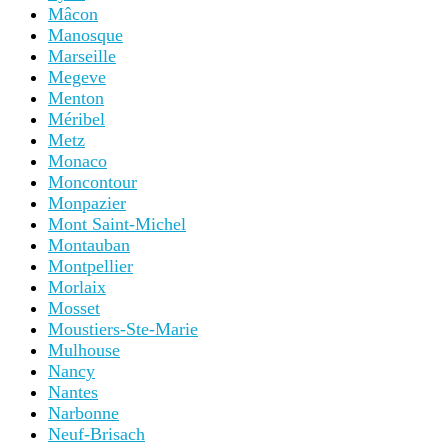
Mâcon
Manosque
Marseille
Megeve
Menton
Méribel
Metz
Monaco
Moncontour
Monpazier
Mont Saint-Michel
Montauban
Montpellier
Morlaix
Mosset
Moustiers-Ste-Marie
Mulhouse
Nancy
Nantes
Narbonne
Neuf-Brisach