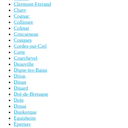
Clermont-Ferrand
Cluny
Cognac
Collioure
Colmar
Concarneau
Conques
Cordes-sur-Ciel
Corte
Courchevel
Deauville
Digne-les-Bains
Dijon
Dinan
Dinard
Dol-de-Bretagne
Dole
Douai
Dunkerque
Eguisheim
Épernay