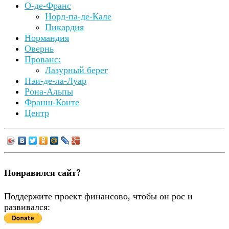
О-де-Франс
Норд-па-де-Кале
Пикардия
Нормандия
Овернь
Прованс:
Лазурный берег
Пэи-де-ла-Луар
Рона-Альпы
Франш-Конте
Центр
Понравился сайт?
Поддержите проект финансово, чтобы он рос и
развивался: