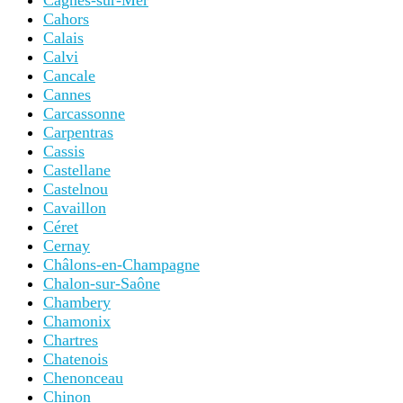
Cagnes-sur-Mer
Cahors
Calais
Calvi
Cancale
Cannes
Carcassonne
Carpentras
Cassis
Castellane
Castelnou
Cavaillon
Céret
Cernay
Châlons-en-Champagne
Chalon-sur-Saône
Chambery
Chamonix
Chartres
Chatenois
Chenonceau
Chinon