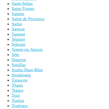
Saint-Suliac
Saint-Tropez
Saintes
Salon de Provence
Sarlat
Sartene
Saumur
Séguret
Sélestat
Semur-en-Auxois
Sète
Sisteron
Souillac
Soultz-Haut-Rhin
Strasbourg
Tarascon
Thann
Tignes
Toul
Toulon
Toulouse