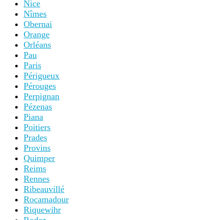
Nice
Nîmes
Obernai
Orange
Orléans
Pau
Paris
Périgueux
Pérouges
Perpignan
Pézenas
Piana
Poitiers
Prades
Provins
Quimper
Reims
Rennes
Ribeauvillé
Rocamadour
Riquewihr