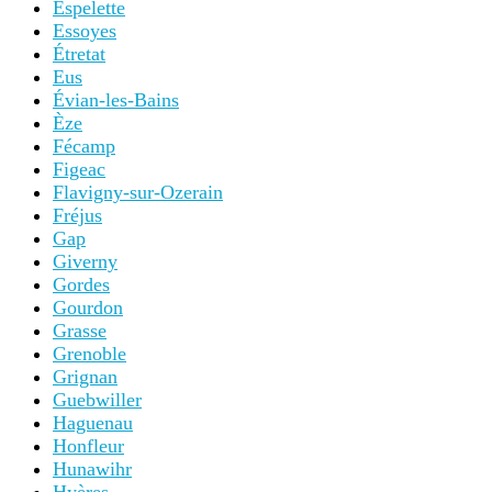
Espelette
Essoyes
Étretat
Eus
Évian-les-Bains
Èze
Fécamp
Figeac
Flavigny-sur-Ozerain
Fréjus
Gap
Giverny
Gordes
Gourdon
Grasse
Grenoble
Grignan
Guebwiller
Haguenau
Honfleur
Hunawihr