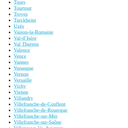
Tours
Tourtour
Troyes
Turckheim
Uzès
Vaison-la-Romaine
Val-d’Isère
Val Thorens
Valence
Vence
Vannes
Venasque
Vernon
Versaille
Vichy
Vienne
Villandry
Villefranche-de-Conflent
Villefranche-de-Rouergue
Villefranche-sur-Mer
Villefranche-sur-Saône