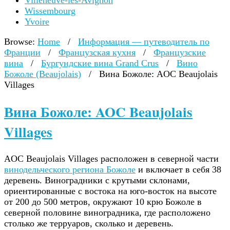
Villeneuve-lès-Avignon
Wissembourg
Yvoire
Browse:
Home
/
Информация — путеводитель по
Франции
/
Французская кухня
/
Французские
вина
/
Бургундские вина Grand Crus
/
Вино
Божоле (Beaujolais)
/
Вина Божоле: AOC Beaujolais
Villages
Вина Божоле: AOC Beaujolais
Villages
AOC Beaujolais Villages расположен в северной части
винодельческого региона Божоле
и включает в себя 38
деревень. Виноградники с крутыми склонами,
ориентированные с востока на юго-восток на высоте
от 200 до 500 метров, окружают 10 крю Божоле в
северной половине виноградника, где расположено
столько же терруаров, сколько и деревень.