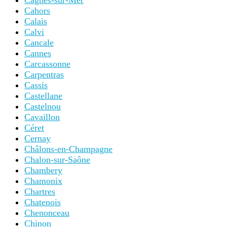
Cagnes-sur-Mer
Cahors
Calais
Calvi
Cancale
Cannes
Carcassonne
Carpentras
Cassis
Castellane
Castelnou
Cavaillon
Céret
Cernay
Châlons-en-Champagne
Chalon-sur-Saône
Chambery
Chamonix
Chartres
Chatenois
Chenonceau
Chinon