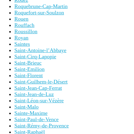
Rodez
Roquebrune-Cap-Martin
Roquefort-sur-Soulzon
Rouen
Rouffach
Roussillon
Royan
Saintes
Saint-Antoine-l’Abbaye
Saint-Cirq-Lapopie
Saint-Brieuc
Saint-Emilion
Saint-Florent
Saint-Guilhem-le-Désert
Saint-Jean-Cap-Ferrat
Saint-Jean-de-Luz
Saint-Léon-sur-Vézère
Saint-Malo
Sainte-Maxime
Saint-Paul-de-Vence
Saint-Rémy-de-Provence
Saint-Raphaël