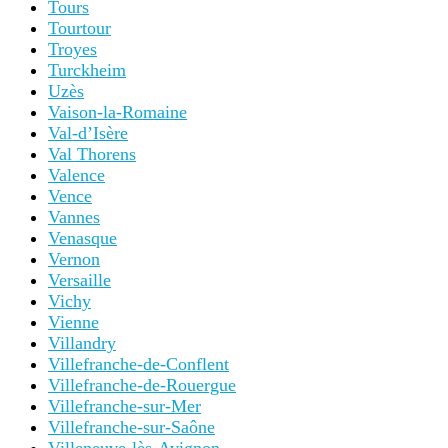
Tours
Tourtour
Troyes
Turckheim
Uzès
Vaison-la-Romaine
Val-d’Isère
Val Thorens
Valence
Vence
Vannes
Venasque
Vernon
Versaille
Vichy
Vienne
Villandry
Villefranche-de-Conflent
Villefranche-de-Rouergue
Villefranche-sur-Mer
Villefranche-sur-Saône