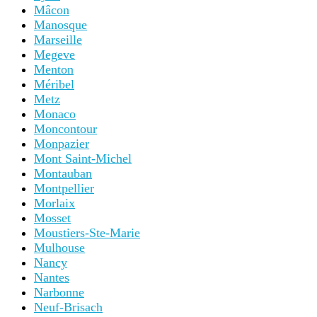
Mâcon
Manosque
Marseille
Megeve
Menton
Méribel
Metz
Monaco
Moncontour
Monpazier
Mont Saint-Michel
Montauban
Montpellier
Morlaix
Mosset
Moustiers-Ste-Marie
Mulhouse
Nancy
Nantes
Narbonne
Neuf-Brisach