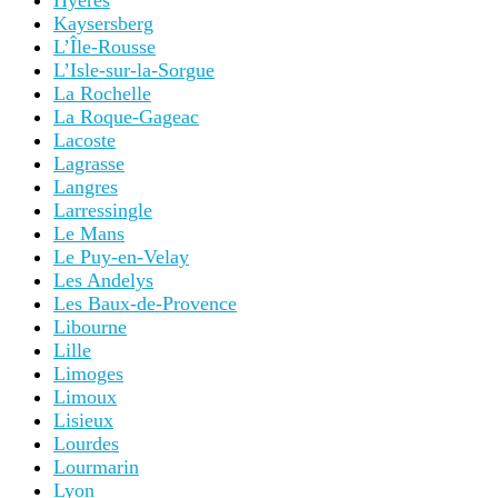
Hyères
Kaysersberg
L’Île-Rousse
L’Isle-sur-la-Sorgue
La Rochelle
La Roque-Gageac
Lacoste
Lagrasse
Langres
Larressingle
Le Mans
Le Puy-en-Velay
Les Andelys
Les Baux-de-Provence
Libourne
Lille
Limoges
Limoux
Lisieux
Lourdes
Lourmarin
Lyon