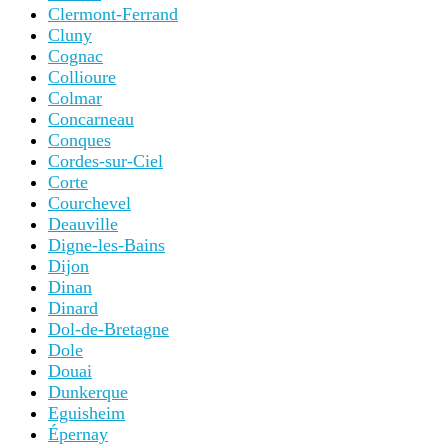
Clermont-Ferrand
Cluny
Cognac
Collioure
Colmar
Concarneau
Conques
Cordes-sur-Ciel
Corte
Courchevel
Deauville
Digne-les-Bains
Dijon
Dinan
Dinard
Dol-de-Bretagne
Dole
Douai
Dunkerque
Eguisheim
Épernay