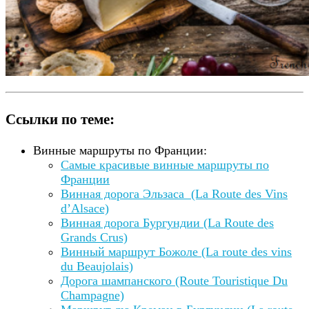
Ссылки по теме:
Винные маршруты по Франции:
Самые красивые винные маршруты по
Франции
Винная дорога Эльзаса (La Route des Vins
d’Alsace)
Винная дорога Бургундии (La Route des
Grands Crus)
Винный маршрут Божоле (La route des vins
du Beaujolais)
Дорога шампанского (Route Touristique Du
Champagne)