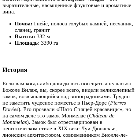
выразительные, насыщенные фруктовые и ароматные
вина.
Почва:
Гнейс, полоса голубых камней, песчаник,
сланец, гранит
Высота:
332 м
Площадь
: 3390 га
История
Если вам когда-либо доводилось посещать апелласьон
Божоле Виляж, вы, скорее всего, видели великолепный
замок, возвышающийся над виноградниками. Трудно
не заметить чудесное поместье в Пьер-Доре (
Pierres
Dorées
). Его прозвали «Шато Спящей красавицы», но
на самом деле это замок Монмелас (
Château de
Montmelas
). Замок был отреставрирован в
неоготическом стиле в XIX веке Луи Дюпаскье,
лионским архитектором, современником Виолле-ле-