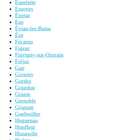
Espelette
Essoyes
Étretat
Eus
Évian-les-Bains
Èze
Fécamp
Figeac
Flavigny-sur-Ozerain
Fréjus
Gap
Giverny
Gordes
Gourdon
Grasse
Grenoble
Grignan
Guebwiller
Haguenau
Honfleur
Hunawihr