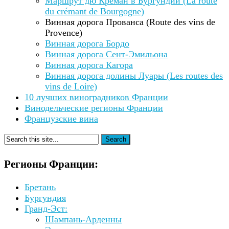
Маршрут дю Креман в Бургундии (La route
du crémant de Bourgogne)
Винная дорога Прованса (Route des vins de
Provence)
Винная дорога Бордо
Винная дорога Сент-Эмильона
Винная дорога Кагора
Винная дорога долины Луары (Les routes des
vins de Loire)
10 лучших виноградников Франции
Винодельческие регионы Франции
Французские вина
Регионы Франции:
Бретань
Бургундия
Гранд-Эст:
Шампань-Арденны