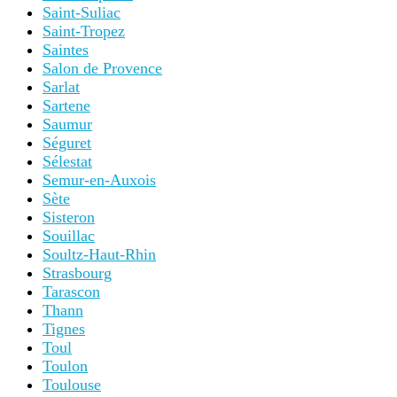
Saint-Suliac
Saint-Tropez
Saintes
Salon de Provence
Sarlat
Sartene
Saumur
Séguret
Sélestat
Semur-en-Auxois
Sète
Sisteron
Souillac
Soultz-Haut-Rhin
Strasbourg
Tarascon
Thann
Tignes
Toul
Toulon
Toulouse