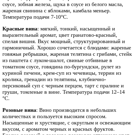
соусе, зобная железа, щука в соусе из белого масла,
жареная свинина с яблоками, камбала меньер.
Температура подачи 7-10°C.
Красные вина
: мягкий, тонкий, насыщенный и
выразительный аромат, цвет гранатово-красный,
спелая вишня. Вкус мощный, структурированный и
гармоничный. Хорошо сочетается с блюдами: жареные
говяжьи ребрышки, жареная телятина с грибами, стейк
из паштета с луком-шалот, свиные отбивные в
томатном соусе, говядина по-бургундски, рулет из
куриной печени, крем-суп из чечевицы, террин из
кролика, гренадин из телятины, клубнично-
персиковый суп с черным перцем, тарт с пралине и
груши, томленые в вине. Температура подачи 12–14
°C.
Розовые вина
: Вино производится в небольших
количествах и пользуется высоким спросом.
Насыщенные и хрустящие, с округлым и освежающим
вкусом, с ароматом черных и красных фруктов.