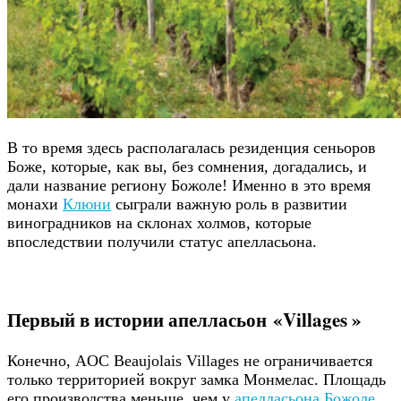
В то время здесь располагалась резиденция сеньоров
Боже, которые, как вы, без сомнения, догадались, и
дали название региону Божоле! Именно в это время
монахи
Клюни
сыграли важную роль в развитии
виноградников на склонах холмов, которые
впоследствии получили статус апелласьона.
Первый в истории апелласьон «Villages »
Конечно, AOC Beaujolais Villages не ограничивается
только территорией вокруг замка Монмелас. Площадь
его производства меньше, чем у
апелласьона Божоле
,