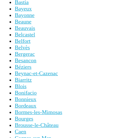
Bastia
Bayeux
Bayonne
Beaune
Beauvais
Belcastel
Belfort
Belvès
Bergerac
Besancon
Béziers
Beynac-et-Cazenac
Biarritz
Blois
Bonifacio
Bonnieux
Bordeaux
Bormes-les-Mimosas
Bourges
Brousse-le-Château
Caen