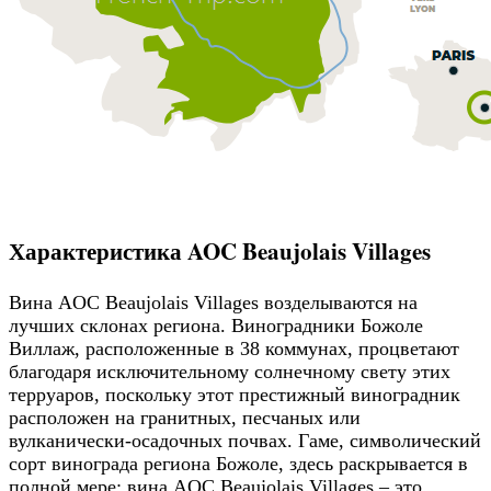
Характеристика AOC Beaujolais Villages
Вина AOC Beaujolais Villages возделываются на
лучших склонах региона. Виноградники Божоле
Виллаж, расположенные в 38 коммунах, процветают
благодаря исключительному солнечному свету этих
терруаров, поскольку этот престижный виноградник
расположен на гранитных, песчаных или
вулканически-осадочных почвах. Гаме, символический
сорт винограда региона Божоле, здесь раскрывается в
полной мере: вина AOC Beaujolais Villages – это