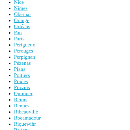
Nice
Nîmes
Obernai
Orange
Orléans
Pau
Paris
Périgueux
Pérouges
Perpignan
Pézenas
Piana
Poitiers
Prades
Provins
Quimper
Reims
Rennes
Ribeauvillé
Rocamadour
Riquewihr