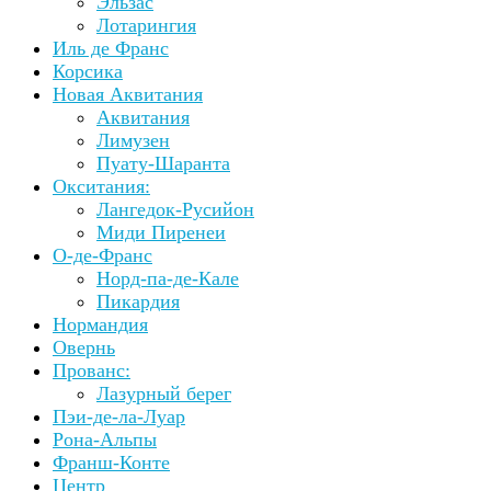
Эльзас
Лотарингия
Иль де Франс
Корсика
Новая Аквитания
Аквитания
Лимузен
Пуату-Шаранта
Окситания:
Лангедок-Русийон
Миди Пиренеи
О-де-Франс
Норд-па-де-Кале
Пикардия
Нормандия
Овернь
Прованс:
Лазурный берег
Пэи-де-ла-Луар
Рона-Альпы
Франш-Конте
Центр