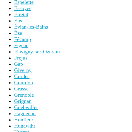
Espelette
Essoyes
Étretat
Eus
Évian-les-Bains
Èze
Fécamp
Figeac
Flavigny-sur-Ozerain
Fréjus
Gap
Giverny
Gordes
Gourdon
Grasse
Grenoble
Grignan
Guebwiller
Haguenau
Honfleur
Hunawihr