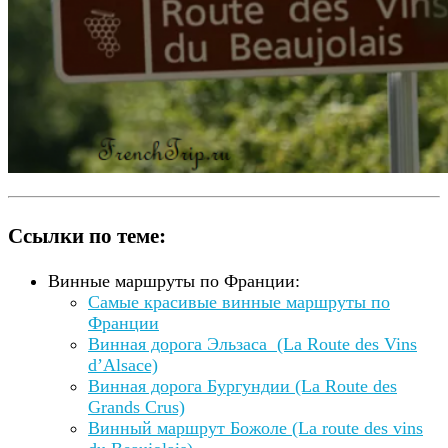
Ссылки по теме:
Винные маршруты по Франции:
Самые красивые винные маршруты по
Франции
Винная дорога Эльзаса (La Route des Vins
d’Alsace)
Винная дорога Бургундии (La Route des
Grands Crus)
Винный маршрут Божоле (La route des vins