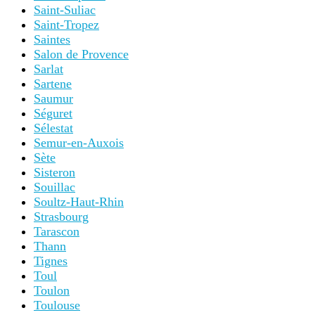
Saint-Suliac
Saint-Tropez
Saintes
Salon de Provence
Sarlat
Sartene
Saumur
Séguret
Sélestat
Semur-en-Auxois
Sète
Sisteron
Souillac
Soultz-Haut-Rhin
Strasbourg
Tarascon
Thann
Tignes
Toul
Toulon
Toulouse