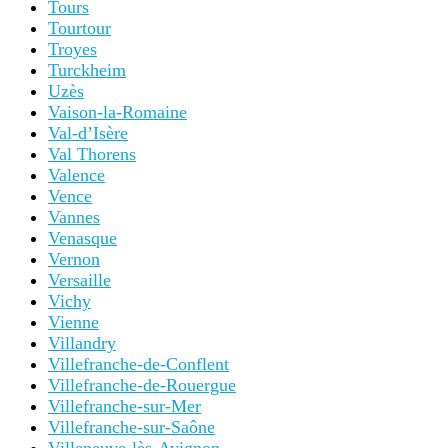
Tours
Tourtour
Troyes
Turckheim
Uzès
Vaison-la-Romaine
Val-d’Isère
Val Thorens
Valence
Vence
Vannes
Venasque
Vernon
Versaille
Vichy
Vienne
Villandry
Villefranche-de-Conflent
Villefranche-de-Rouergue
Villefranche-sur-Mer
Villefranche-sur-Saône