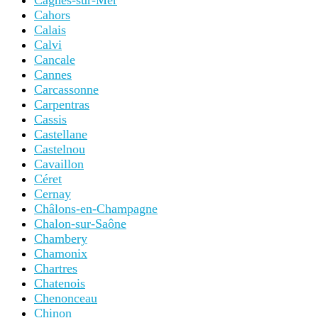
Cagnes-sur-Mer
Cahors
Calais
Calvi
Cancale
Cannes
Carcassonne
Carpentras
Cassis
Castellane
Castelnou
Cavaillon
Céret
Cernay
Châlons-en-Champagne
Chalon-sur-Saône
Chambery
Chamonix
Chartres
Chatenois
Chenonceau
Chinon