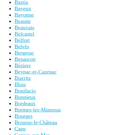
Bastia
Bayeux
Bayonne
Beaune
Beauvais
Belcastel
Belfort
Belvès
Bergerac
Besancon
Béziers
Beynac-et-Cazenac
Biarritz
Blois
Bonifacio
Bonnieux
Bordeaux
Bormes-les-Mimosas
Bourges
Brousse-le-Château
Caen