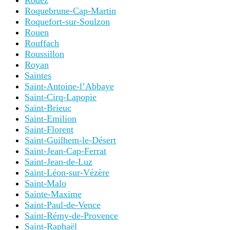
Rodez
Roquebrune-Cap-Martin
Roquefort-sur-Soulzon
Rouen
Rouffach
Roussillon
Royan
Saintes
Saint-Antoine-l’Abbaye
Saint-Cirq-Lapopie
Saint-Brieuc
Saint-Emilion
Saint-Florent
Saint-Guilhem-le-Désert
Saint-Jean-Cap-Ferrat
Saint-Jean-de-Luz
Saint-Léon-sur-Vézère
Saint-Malo
Sainte-Maxime
Saint-Paul-de-Vence
Saint-Rémy-de-Provence
Saint-Raphaël