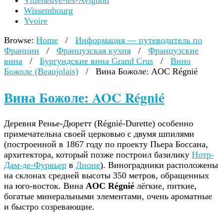
Villeneuve-lès-Avignon
Wissembourg
Yvoire
Browse:
Home
/
Информация — путеводитель по
Франции
/
Французская кухня
/
Французские
вина
/
Бургундские вина Grand Crus
/
Вино
Божоле (Beaujolais)
/
Вина Божоле: AOC Régnié
Вина Божоле: AOC Régnié
Деревня Ренье-Дюретт (Régnié-Durette) особенно
примечательна своей церковью с двумя шпилями
(построенной в 1867 году по проекту Пьера Боссана,
архитектора, который позже построил базилику
Нотр-
Дам-де-Фурвьер
в
Лионе
). Виноградники расположены
на склонах средней высоты 350 метров, обращенных
на юго-восток. Вина
AOC Régnié
лёгкие, питкие,
богатые минеральными элементами, очень ароматные
и быстро созревающие.