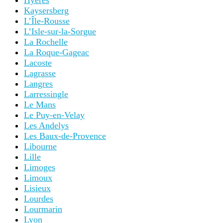
Hyères
Kaysersberg
L’Île-Rousse
L’Isle-sur-la-Sorgue
La Rochelle
La Roque-Gageac
Lacoste
Lagrasse
Langres
Larressingle
Le Mans
Le Puy-en-Velay
Les Andelys
Les Baux-de-Provence
Libourne
Lille
Limoges
Limoux
Lisieux
Lourdes
Lourmarin
Lyon