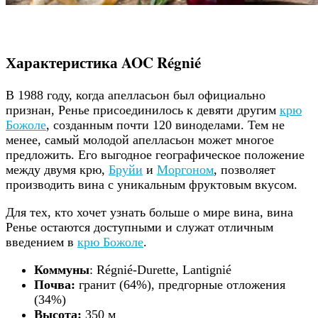
Характеристика AOC Régnié
В 1988 году, когда апелласьон был официально
признан, Ренье присоединилось к девяти другим
крю
Божоле
, созданным почти 120 виноделами. Тем не
менее, самый молодой апелласьон может многое
предложить. Его выгодное географическое положение
между двумя крю,
Бруйи
и
Моргоном
, позволяет
производить вина с уникальным фруктовым вкусом.
Для тех, кто хочет узнать больше о мире вина, вина
Ренье остаются доступными и служат отличным
введением в
крю Божоле
.
Коммуны
: Régnié-Durette, Lantignié
Почва:
гранит (64%), предгорные отложения
(34%)
Высота:
350 м