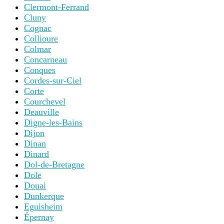
Clermont-Ferrand
Cluny
Cognac
Collioure
Colmar
Concarneau
Conques
Cordes-sur-Ciel
Corte
Courchevel
Deauville
Digne-les-Bains
Dijon
Dinan
Dinard
Dol-de-Bretagne
Dole
Douai
Dunkerque
Eguisheim
Épernay