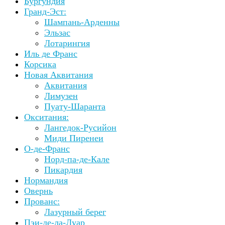
Бургундия
Гранд-Эст:
Шампань-Арденны
Эльзас
Лотарингия
Иль де Франс
Корсика
Новая Аквитания
Аквитания
Лимузен
Пуату-Шаранта
Окситания:
Лангедок-Русийон
Миди Пиренеи
О-де-Франс
Норд-па-де-Кале
Пикардия
Нормандия
Овернь
Прованс:
Лазурный берег
Пэи-де-ла-Луар