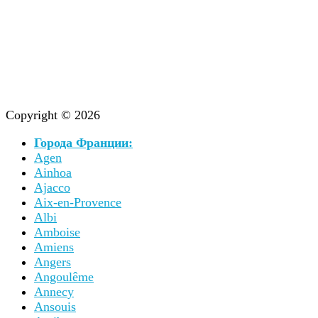
Copyright © 2026
Города Франции:
Agen
Ainhoa
Ajacco
Aix-en-Provence
Albi
Amboise
Amiens
Angers
Angoulême
Annecy
Ansouis