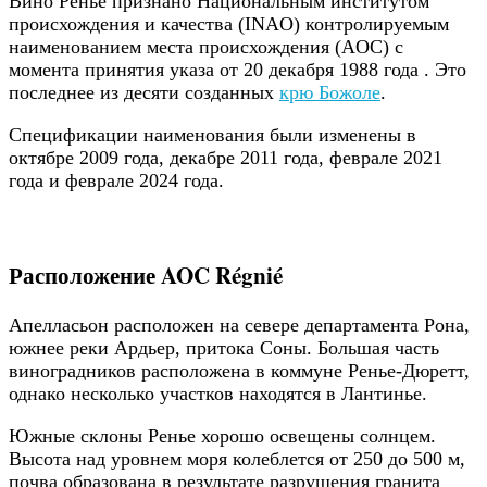
Вино Ренье признано Национальным институтом
происхождения и качества (INAO) контролируемым
наименованием места происхождения (AOC) с
момента принятия указа от 20 декабря 1988 года . Это
последнее из десяти созданных
крю Божоле
.
Спецификации наименования были изменены в
октябре 2009 года, декабре 2011 года, феврале 2021
года и феврале 2024 года.
Расположение AOC Régnié
Апелласьон расположен на севере департамента Рона,
южнее реки Ардьер, притока Соны. Большая часть
виноградников расположена в коммуне Ренье-Дюретт,
однако несколько участков находятся в Лантинье.
Южные склоны Ренье хорошо освещены солнцем.
Высота над уровнем моря колеблется от 250 до 500 м,
почва образована в результате разрушения гранита