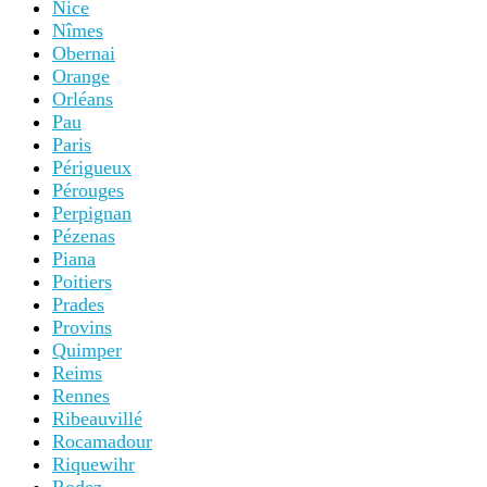
Nice
Nîmes
Obernai
Orange
Orléans
Pau
Paris
Périgueux
Pérouges
Perpignan
Pézenas
Piana
Poitiers
Prades
Provins
Quimper
Reims
Rennes
Ribeauvillé
Rocamadour
Riquewihr