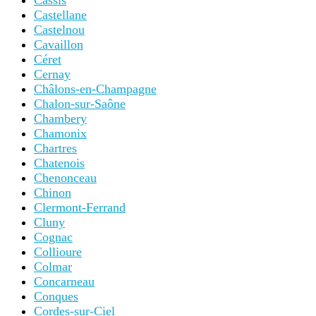
Cassis
Castellane
Castelnou
Cavaillon
Céret
Cernay
Châlons-en-Champagne
Chalon-sur-Saône
Chambery
Chamonix
Chartres
Chatenois
Chenonceau
Chinon
Clermont-Ferrand
Cluny
Cognac
Collioure
Colmar
Concarneau
Conques
Cordes-sur-Ciel