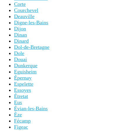
Corte
Courchevel
Deauville
Digne-les-Bains
Dijon
Dinan
Dinard
Dol-de-Bretagne
Dole
Douai
Dunkerque
Eguisheim
Épernay
Espelette
Essoyes
Étretat
Eus
Évian-les-Bains
Èze
Fécamp
Figeac