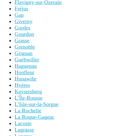
Flavigny-sur-Ozerain
Fréjus
Gap
Giverny
Gordes
Gourdon
Grasse
Grenoble
Grignan
Guebwiller
Haguenau
Honfleur
Hunawihr
Hyères
Kaysersberg
L’Île-Rousse
L’Isle-sur-la-Sorgue
La Rochelle
La Roque-Gageac
Lacoste
Lagrasse