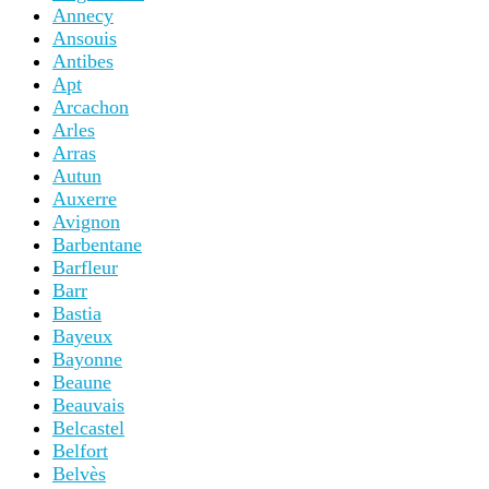
Annecy
Ansouis
Antibes
Apt
Arcachon
Arles
Arras
Autun
Auxerre
Avignon
Barbentane
Barfleur
Barr
Bastia
Bayeux
Bayonne
Beaune
Beauvais
Belcastel
Belfort
Belvès