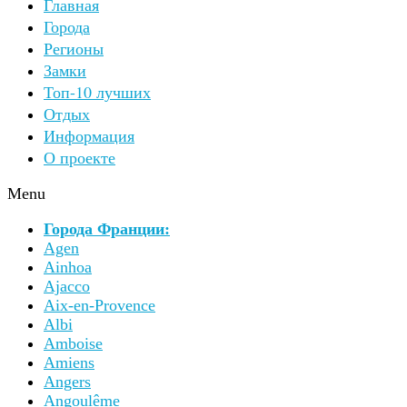
Главная
Города
Регионы
Замки
Топ-10 лучших
Отдых
Информация
О проекте
Menu
Города Франции:
Agen
Ainhoa
Ajacco
Aix-en-Provence
Albi
Amboise
Amiens
Angers
Angoulême