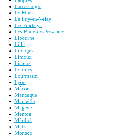
Langres
Larressingle
Le Mans
Le Puy-en-Velay
Les Andelys
Les Baux-de-Provence
Libourne
Lille
Limoges
Limoux
Lisieux
Lourdes
Lourmarin
Lyon
Mâcon
Manosque
Marseille
Megeve
Menton
Méribel
Metz
Monaco