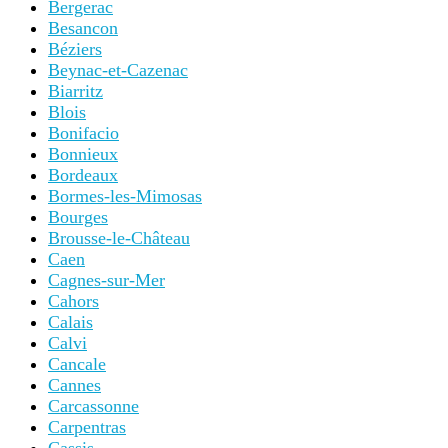
Bergerac
Besancon
Béziers
Beynac-et-Cazenac
Biarritz
Blois
Bonifacio
Bonnieux
Bordeaux
Bormes-les-Mimosas
Bourges
Brousse-le-Château
Caen
Cagnes-sur-Mer
Cahors
Calais
Calvi
Cancale
Cannes
Carcassonne
Carpentras