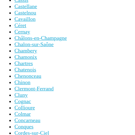
Cassis
Castellane
Castelnou
Cavaillon
Céret
Cernay
Châlons-en-Champagne
Chalon-sur-Saône
Chambery
Chamonix
Chartres
Chatenois
Chenonceau
Chinon
Clermont-Ferrand
Cluny
Cognac
Collioure
Colmar
Concarneau
Conques
Cordes-sur-Ciel