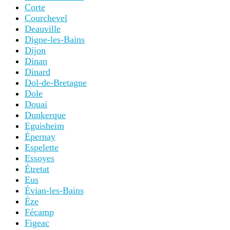
Corte
Courchevel
Deauville
Digne-les-Bains
Dijon
Dinan
Dinard
Dol-de-Bretagne
Dole
Douai
Dunkerque
Eguisheim
Épernay
Espelette
Essoyes
Étretat
Eus
Évian-les-Bains
Èze
Fécamp
Figeac