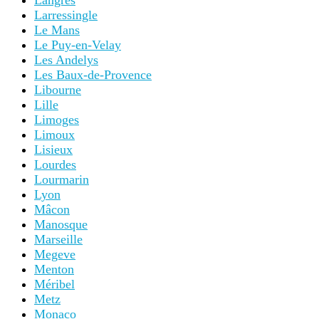
Langres
Larressingle
Le Mans
Le Puy-en-Velay
Les Andelys
Les Baux-de-Provence
Libourne
Lille
Limoges
Limoux
Lisieux
Lourdes
Lourmarin
Lyon
Mâcon
Manosque
Marseille
Megeve
Menton
Méribel
Metz
Monaco