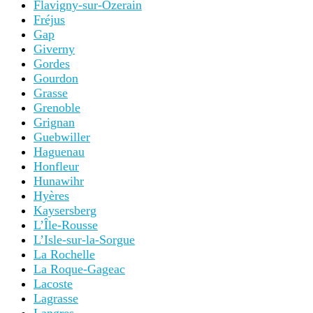
Flavigny-sur-Ozerain
Fréjus
Gap
Giverny
Gordes
Gourdon
Grasse
Grenoble
Grignan
Guebwiller
Haguenau
Honfleur
Hunawihr
Hyères
Kaysersberg
L’Île-Rousse
L’Isle-sur-la-Sorgue
La Rochelle
La Roque-Gageac
Lacoste
Lagrasse