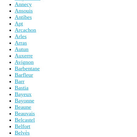
Annecy
Ansouis
Antibes
Apt
Arcachon
Arles
Arras
Autun
Auxerre
Avignon
Barbentane
Barfleur
Barr
Bastia
Bayeux
Bayonne
Beaune
Beauvais
Belcastel
Belfort
Belvès