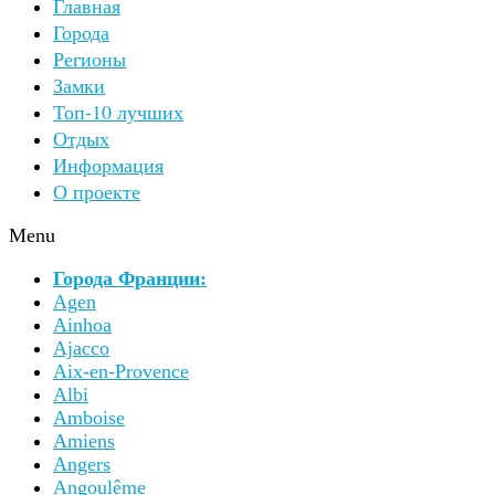
Главная
Города
Регионы
Замки
Топ-10 лучших
Отдых
Информация
О проекте
Menu
Города Франции:
Agen
Ainhoa
Ajacco
Aix-en-Provence
Albi
Amboise
Amiens
Angers
Angoulême