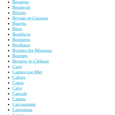
Bergerac
Besancon
Béziers
Beynac-et-Cazenac
Biarritz
Blois
Bonifacio
Bonnieux
Bordeaux
Bormes-les-Mimosas
Bourges
Brousse-le-Château
Caen
Cagnes-sur-Mer
Cahors
Calais
Calvi
Cancale
Cannes
Carcassonne
Carpentras