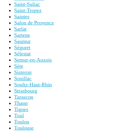
Saint-Suliac
Saint-Tropez
Saintes
Salon de Provence
Sarlat
Sartene
Saumur
Séguret
Sélestat
Semur-en-Auxois
Sète
Sisteron
Souillac
Soultz-Haut-Rhin
Strasbourg
Tarascon
Thann
Tignes
Toul
Toulon
Toulouse