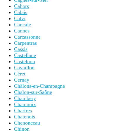
Cagnes-sur-Mer
Cahors
Calais
Calvi
Cancale
Cannes
Carcassonne
Carpentras
Cassis
Castellane
Castelnou
Cavaillon
Céret
Cernay
Châlons-en-Champagne
Chalon-sur-Saône
Chambery
Chamonix
Chartres
Chatenois
Chenonceau
Chinon