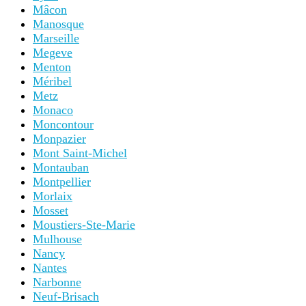
Mâcon
Manosque
Marseille
Megeve
Menton
Méribel
Metz
Monaco
Moncontour
Monpazier
Mont Saint-Michel
Montauban
Montpellier
Morlaix
Mosset
Moustiers-Ste-Marie
Mulhouse
Nancy
Nantes
Narbonne
Neuf-Brisach