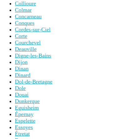
Collioure
Colmar
Concarneau
Conques
Cordes-sur-Ciel
Corte
Courchevel
Deauville
Digne-les-Bains
Dijon
Dinan
Dinard
Dol-de-Bretagne
Dole
Douai
Dunkerque
Eguisheim
Épernay
Espelette
Essoyes
Étretat