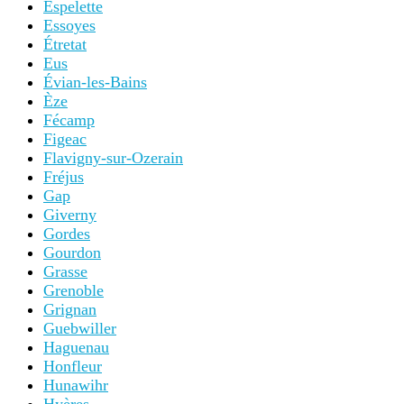
Espelette
Essoyes
Étretat
Eus
Évian-les-Bains
Èze
Fécamp
Figeac
Flavigny-sur-Ozerain
Fréjus
Gap
Giverny
Gordes
Gourdon
Grasse
Grenoble
Grignan
Guebwiller
Haguenau
Honfleur
Hunawihr