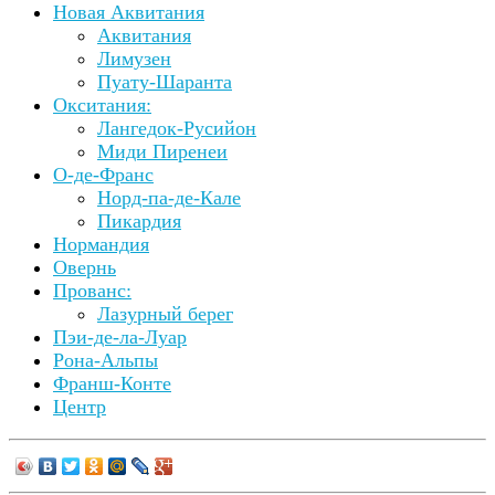
Новая Аквитания
Аквитания
Лимузен
Пуату-Шаранта
Окситания:
Лангедок-Русийон
Миди Пиренеи
О-де-Франс
Норд-па-де-Кале
Пикардия
Нормандия
Овернь
Прованс:
Лазурный берег
Пэи-де-ла-Луар
Рона-Альпы
Франш-Конте
Центр