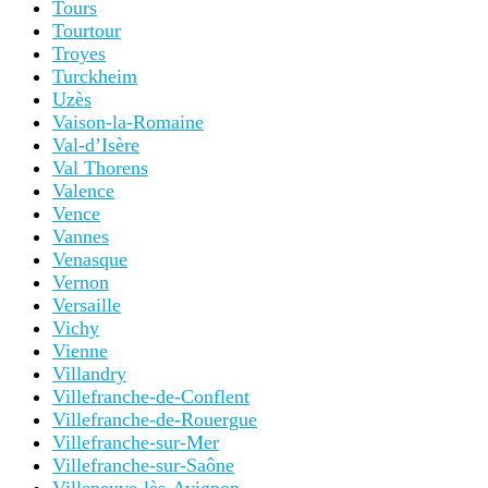
Tours
Tourtour
Troyes
Turckheim
Uzès
Vaison-la-Romaine
Val-d’Isère
Val Thorens
Valence
Vence
Vannes
Venasque
Vernon
Versaille
Vichy
Vienne
Villandry
Villefranche-de-Conflent
Villefranche-de-Rouergue
Villefranche-sur-Mer
Villefranche-sur-Saône