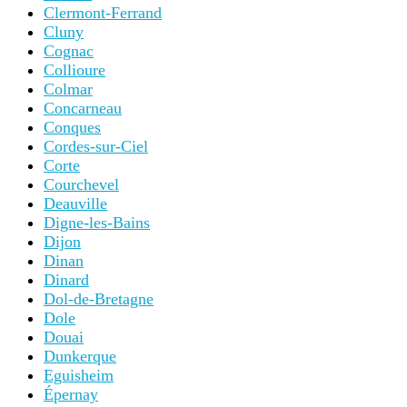
Clermont-Ferrand
Cluny
Cognac
Collioure
Colmar
Concarneau
Conques
Cordes-sur-Ciel
Corte
Courchevel
Deauville
Digne-les-Bains
Dijon
Dinan
Dinard
Dol-de-Bretagne
Dole
Douai
Dunkerque
Eguisheim
Épernay