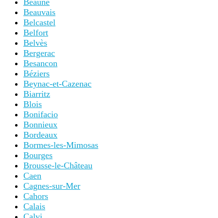
Beaune
Beauvais
Belcastel
Belfort
Belvès
Bergerac
Besancon
Béziers
Beynac-et-Cazenac
Biarritz
Blois
Bonifacio
Bonnieux
Bordeaux
Bormes-les-Mimosas
Bourges
Brousse-le-Château
Caen
Cagnes-sur-Mer
Cahors
Calais
Calvi