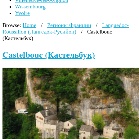
Villeneuve-lès-Avignon
Wissembourg
Yvoire
Browse:
Home
/
Регионы Франции
/
Languedoc-
Roussillon (Лангедок-Русийон)
/
Castelbouc
(Кастельбук)
Castelbouc (Кастельбук)