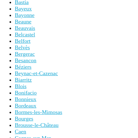
Bastia
Bayeux
Bayonne
Beaune
Beauvais
Belcastel
Belfort
Belvès
Bergerac
Besancon
Béziers
Beynac-et-Cazenac
Biarritz
Blois
Bonifacio
Bonnieux
Bordeaux
Bormes-les-Mimosas
Bourges
Brousse-le-Château
Caen