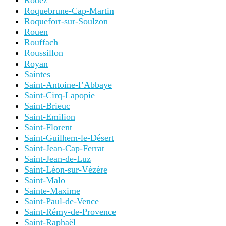
Rodez
Roquebrune-Cap-Martin
Roquefort-sur-Soulzon
Rouen
Rouffach
Roussillon
Royan
Saintes
Saint-Antoine-l’Abbaye
Saint-Cirq-Lapopie
Saint-Brieuc
Saint-Emilion
Saint-Florent
Saint-Guilhem-le-Désert
Saint-Jean-Cap-Ferrat
Saint-Jean-de-Luz
Saint-Léon-sur-Vézère
Saint-Malo
Sainte-Maxime
Saint-Paul-de-Vence
Saint-Rémy-de-Provence
Saint-Raphaël