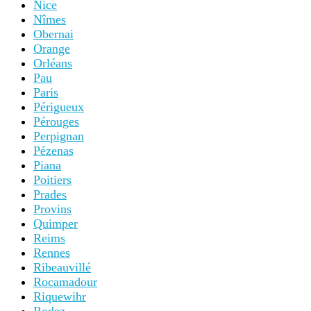
Nice
Nîmes
Obernai
Orange
Orléans
Pau
Paris
Périgueux
Pérouges
Perpignan
Pézenas
Piana
Poitiers
Prades
Provins
Quimper
Reims
Rennes
Ribeauvillé
Rocamadour
Riquewihr