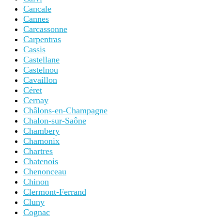
Cancale
Cannes
Carcassonne
Carpentras
Cassis
Castellane
Castelnou
Cavaillon
Céret
Cernay
Châlons-en-Champagne
Chalon-sur-Saône
Chambery
Chamonix
Chartres
Chatenois
Chenonceau
Chinon
Clermont-Ferrand
Cluny
Cognac