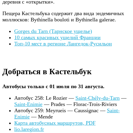
деревня с «открытки».
Пещера Кастельбука содержит два вида эндемичных
моллюсков: Bythinella bouloti и Bythinella galerae.
Gorges du Tarn (Тарнское ущелье)
10 самых красивых ущелий Франции
Топ-10 мест в регионе Лангедок-Русильон
Добраться в Кастельбук
Автобусы только с 01 июля по 31 августа.
Автобус 258: Le Rozier —
Saint-Chély-du-Tarn
—
Saint-Enimie
— Prades — Florac-Trois-Riviers
Автобус 259: Meyrueis — Caussignac —
Saint-
Enimie
— Mende
Карта автобусных маршрутов, PDF
lio.laregion.fr