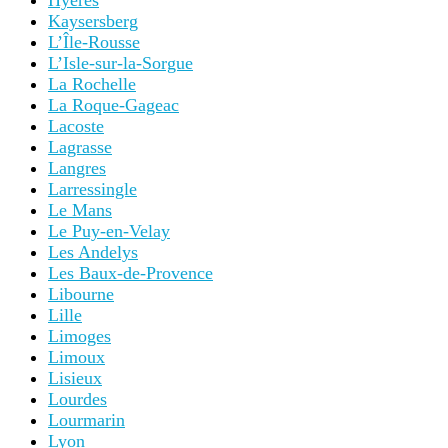
Hyères
Kaysersberg
L’Île-Rousse
L’Isle-sur-la-Sorgue
La Rochelle
La Roque-Gageac
Lacoste
Lagrasse
Langres
Larressingle
Le Mans
Le Puy-en-Velay
Les Andelys
Les Baux-de-Provence
Libourne
Lille
Limoges
Limoux
Lisieux
Lourdes
Lourmarin
Lyon