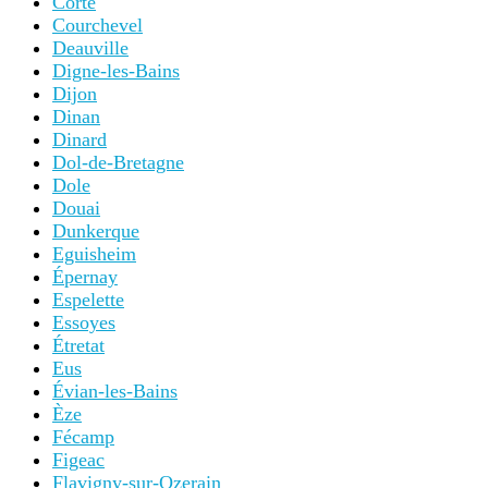
Corte
Courchevel
Deauville
Digne-les-Bains
Dijon
Dinan
Dinard
Dol-de-Bretagne
Dole
Douai
Dunkerque
Eguisheim
Épernay
Espelette
Essoyes
Étretat
Eus
Évian-les-Bains
Èze
Fécamp
Figeac
Flavigny-sur-Ozerain