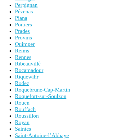
Perpignan
Pézenas
Piana
Poitiers
Prades
Provins
Quimper
Reims
Rennes
Ribeauvillé
Rocamadour
Riquewihr
Rodez
Roquebrune-Cap-Martin
Roquefort-sur-Soulzon
Rouen
Rouffach
Roussillon
Royan
Saintes
Saint-Antoine-l’Abbaye