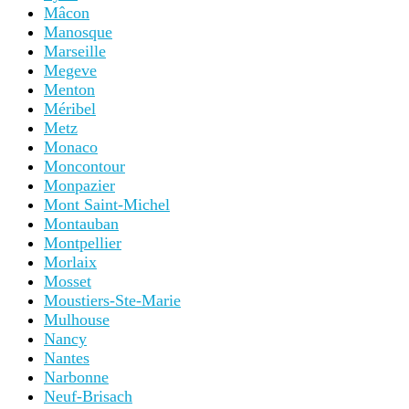
Mâcon
Manosque
Marseille
Megeve
Menton
Méribel
Metz
Monaco
Moncontour
Monpazier
Mont Saint-Michel
Montauban
Montpellier
Morlaix
Mosset
Moustiers-Ste-Marie
Mulhouse
Nancy
Nantes
Narbonne
Neuf-Brisach