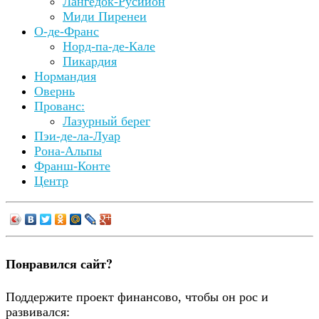
Лангедок-Русийон
Миди Пиренеи
О-де-Франс
Норд-па-де-Кале
Пикардия
Нормандия
Овернь
Прованс:
Лазурный берег
Пэи-де-ла-Луар
Рона-Альпы
Франш-Конте
Центр
Понравился сайт?
Поддержите проект финансово, чтобы он рос и
развивался: