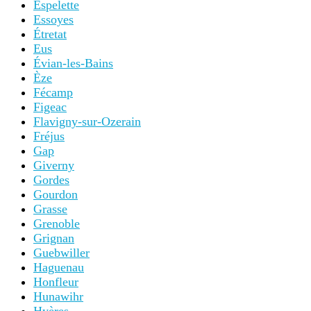
Espelette
Essoyes
Étretat
Eus
Évian-les-Bains
Èze
Fécamp
Figeac
Flavigny-sur-Ozerain
Fréjus
Gap
Giverny
Gordes
Gourdon
Grasse
Grenoble
Grignan
Guebwiller
Haguenau
Honfleur
Hunawihr