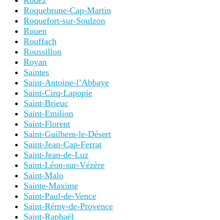
Rodez
Roquebrune-Cap-Martin
Roquefort-sur-Soulzon
Rouen
Rouffach
Roussillon
Royan
Saintes
Saint-Antoine-l’Abbaye
Saint-Cirq-Lapopie
Saint-Brieuc
Saint-Emilion
Saint-Florent
Saint-Guilhem-le-Désert
Saint-Jean-Cap-Ferrat
Saint-Jean-de-Luz
Saint-Léon-sur-Vézère
Saint-Malo
Sainte-Maxime
Saint-Paul-de-Vence
Saint-Rémy-de-Provence
Saint-Raphaël