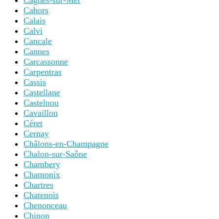
Cagnes-sur-Mer
Cahors
Calais
Calvi
Cancale
Cannes
Carcassonne
Carpentras
Cassis
Castellane
Castelnou
Cavaillon
Céret
Cernay
Châlons-en-Champagne
Chalon-sur-Saône
Chambery
Chamonix
Chartres
Chatenois
Chenonceau
Chinon