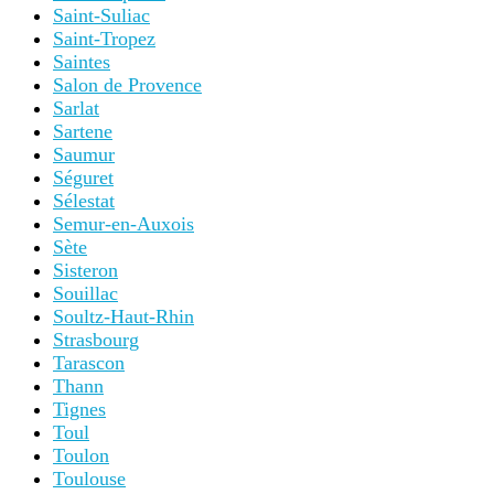
Saint-Suliac
Saint-Tropez
Saintes
Salon de Provence
Sarlat
Sartene
Saumur
Séguret
Sélestat
Semur-en-Auxois
Sète
Sisteron
Souillac
Soultz-Haut-Rhin
Strasbourg
Tarascon
Thann
Tignes
Toul
Toulon
Toulouse