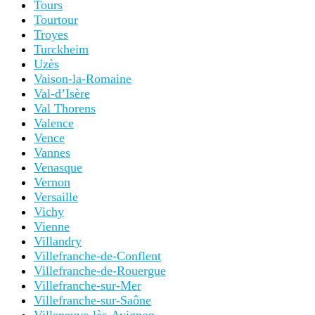
Tours
Tourtour
Troyes
Turckheim
Uzès
Vaison-la-Romaine
Val-d’Isère
Val Thorens
Valence
Vence
Vannes
Venasque
Vernon
Versaille
Vichy
Vienne
Villandry
Villefranche-de-Conflent
Villefranche-de-Rouergue
Villefranche-sur-Mer
Villefranche-sur-Saône