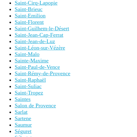
Saint-Cirq-Lapopie
Saint-Brieuc
Saint-Emilion
Saint-Florent
Saint-Guilhem-le-Désert
Saint-Jean-Cap-Ferrat
Saint-Jean-de-Luz
Saint-Léon-sur-Vézère
Saint-Malo
Sainte-Maxime
Saint-Paul-de-Vence
Saint-Rémy-de-Provence
Saint-Raphaël
Saint-Suliac
Saint-Tropez
Saintes
Salon de Provence
Sarlat
Sartene
Saumur
Séguret