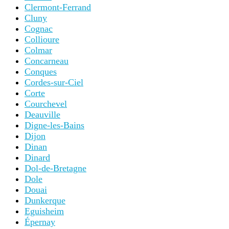
Clermont-Ferrand
Cluny
Cognac
Collioure
Colmar
Concarneau
Conques
Cordes-sur-Ciel
Corte
Courchevel
Deauville
Digne-les-Bains
Dijon
Dinan
Dinard
Dol-de-Bretagne
Dole
Douai
Dunkerque
Eguisheim
Épernay