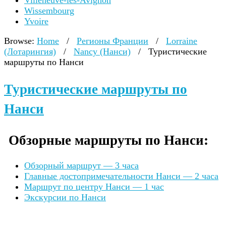
Villeneuve-lès-Avignon
Wissembourg
Yvoire
Browse:
Home
/
Регионы Франции
/
Lorraine
(Лотарингия)
/
Nancy (Нанси)
/
Туристические
маршруты по Нанси
Туристические маршруты по
Нанси
Обзорные маршруты по Нанси:
Обзорный маршрут — 3 часа
Главные достопримечательности Нанси — 2 часа
Маршрут по центру Нанси — 1 час
Экскурсии по Нанси