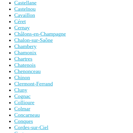
Castellane
Castelnou
Cavaillon
Céret
Cernay
Châlons-en-Champagne
Chalon-sur-Saône
Chambery
Chamonix
Chartres
Chatenois
Chenonceau
Chinon
Clermont-Ferrand
Cluny
Cognac
Collioure
Colmar
Concarneau
Conques
Cordes-sur-Ciel