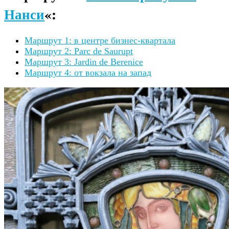
Нанси
«:
Маршрут 1: в центре бизнес-квартала
Маршрут 2: Parc de Saurupt
Маршрут 3: Jardin de Berenice
Маршрут 4: от вокзала на запад