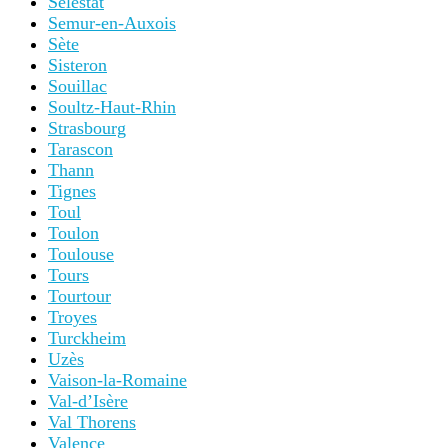
Sélestat
Semur-en-Auxois
Sète
Sisteron
Souillac
Soultz-Haut-Rhin
Strasbourg
Tarascon
Thann
Tignes
Toul
Toulon
Toulouse
Tours
Tourtour
Troyes
Turckheim
Uzès
Vaison-la-Romaine
Val-d’Isère
Val Thorens
Valence