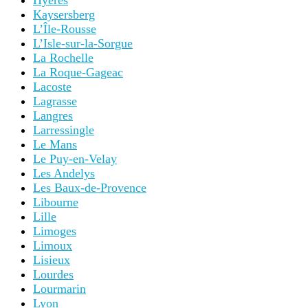
Hyères
Kaysersberg
L’Île-Rousse
L’Isle-sur-la-Sorgue
La Rochelle
La Roque-Gageac
Lacoste
Lagrasse
Langres
Larressingle
Le Mans
Le Puy-en-Velay
Les Andelys
Les Baux-de-Provence
Libourne
Lille
Limoges
Limoux
Lisieux
Lourdes
Lourmarin
Lyon