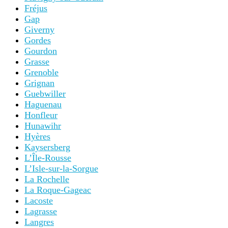
Fréjus
Gap
Giverny
Gordes
Gourdon
Grasse
Grenoble
Grignan
Guebwiller
Haguenau
Honfleur
Hunawihr
Hyères
Kaysersberg
L’Île-Rousse
L’Isle-sur-la-Sorgue
La Rochelle
La Roque-Gageac
Lacoste
Lagrasse
Langres