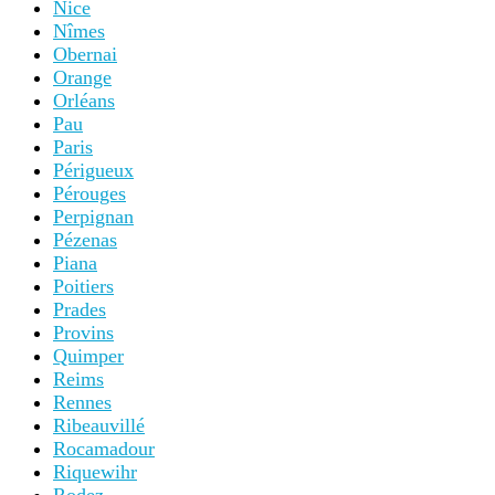
Nice
Nîmes
Obernai
Orange
Orléans
Pau
Paris
Périgueux
Pérouges
Perpignan
Pézenas
Piana
Poitiers
Prades
Provins
Quimper
Reims
Rennes
Ribeauvillé
Rocamadour
Riquewihr