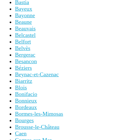
Bastia
Bayeux
Bayonne
Beaune
Beauvais
Belcastel
Belfort
Belvès
Bergerac
Besancon
Béziers
Beynac-et-Cazenac
Biarritz
Blois
Bonifacio
Bonnieux
Bordeaux
Bormes-les-Mimosas
Bourges
Brousse-le-Château
Caen