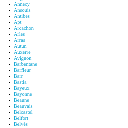
Annecy
Ansouis
Antibes
Apt
Arcachon
Arles
Arras
Autun
Auxerre
Avignon
Barbentane
Barfleur
Barr
Bastia
Bayeux
Bayonne
Beaune
Beauvais
Belcastel
Belfort
Belvès