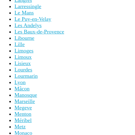
Langres
Larressingle
Le Mans
Le Puy-en-Velay
Les Andelys
Les Baux-de-Provence
Libourne
Lille
Limoges
Limoux
Lisieux
Lourdes
Lourmarin
Lyon
Mâcon
Manosque
Marseille
Megeve
Menton
Méribel
Metz
Monaco