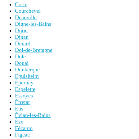
Corte
Courchevel
Deauville
Digne-les-Bains
Dijon
Dinan
Dinard
Dol-de-Bretagne
Dole
Douai
Dunkerque
Eguisheim
Épernay
Espelette
Essoyes
Étretat
Eus
Évian-les-Bains
Èze
Fécamp
Figeac