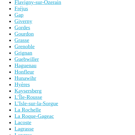
Flavigny-sur-Ozerain
Fréjus
Gap
Giverny
Gordes
Gourdon
Grasse
Grenoble
Grignan
Guebwiller
Haguenau
Honfleur
Hunawihr
Hyères
Kaysersberg
L’Île-Rousse
L’Isle-sur-la-Sorgue
La Rochelle
La Roque-Gageac
Lacoste
Lagrasse