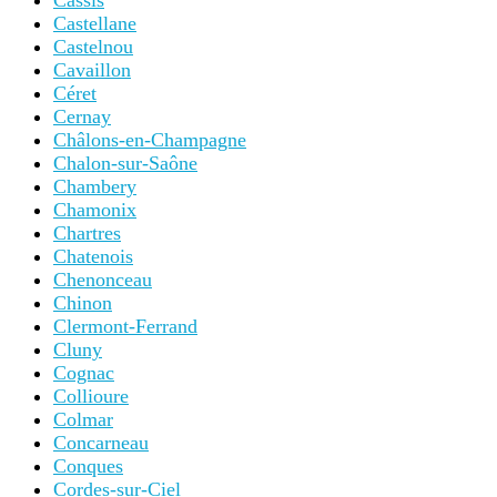
Cassis
Castellane
Castelnou
Cavaillon
Céret
Cernay
Châlons-en-Champagne
Chalon-sur-Saône
Chambery
Chamonix
Chartres
Chatenois
Chenonceau
Chinon
Clermont-Ferrand
Cluny
Cognac
Collioure
Colmar
Concarneau
Conques
Cordes-sur-Ciel