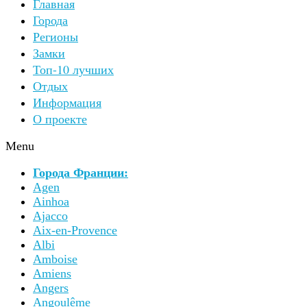
Главная
Города
Регионы
Замки
Топ-10 лучших
Отдых
Информация
О проекте
Menu
Города Франции:
Agen
Ainhoa
Ajacco
Aix-en-Provence
Albi
Amboise
Amiens
Angers
Angoulême