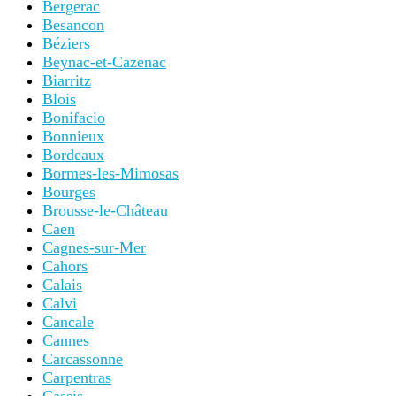
Bergerac
Besancon
Béziers
Beynac-et-Cazenac
Biarritz
Blois
Bonifacio
Bonnieux
Bordeaux
Bormes-les-Mimosas
Bourges
Brousse-le-Château
Caen
Cagnes-sur-Mer
Cahors
Calais
Calvi
Cancale
Cannes
Carcassonne
Carpentras