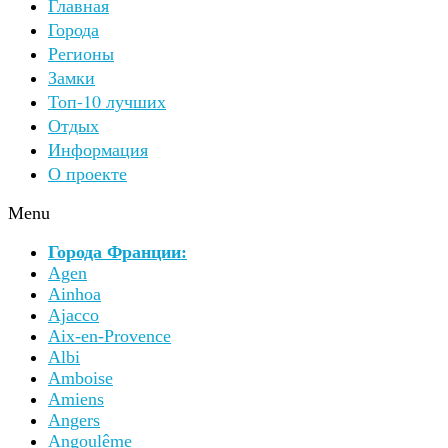
Главная
Города
Регионы
Замки
Топ-10 лучших
Отдых
Информация
О проекте
Menu
Города Франции:
Agen
Ainhoa
Ajacco
Aix-en-Provence
Albi
Amboise
Amiens
Angers
Angoulême