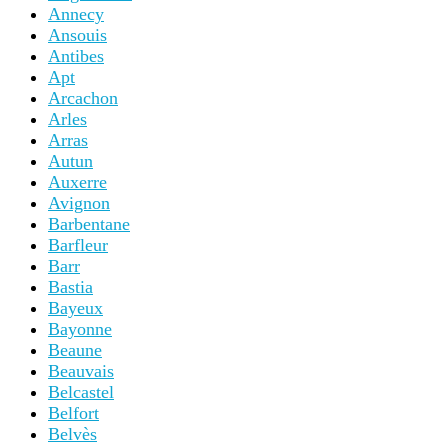
Annecy
Ansouis
Antibes
Apt
Arcachon
Arles
Arras
Autun
Auxerre
Avignon
Barbentane
Barfleur
Barr
Bastia
Bayeux
Bayonne
Beaune
Beauvais
Belcastel
Belfort
Belvès