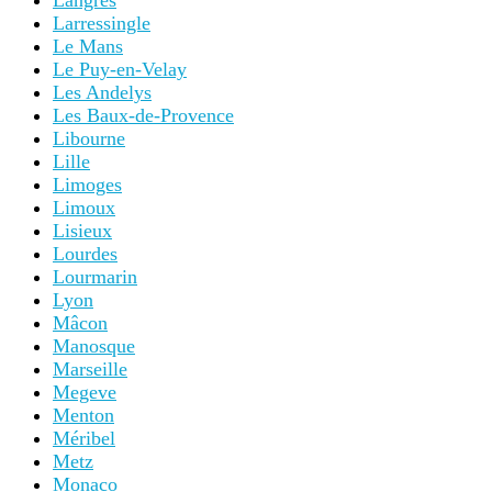
Langres
Larressingle
Le Mans
Le Puy-en-Velay
Les Andelys
Les Baux-de-Provence
Libourne
Lille
Limoges
Limoux
Lisieux
Lourdes
Lourmarin
Lyon
Mâcon
Manosque
Marseille
Megeve
Menton
Méribel
Metz
Monaco