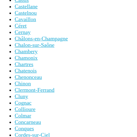
Cassis
Castellane
Castelnou
Cavaillon
Céret
Cernay
Châlons-en-Champagne
Chalon-sur-Saône
Chambery
Chamonix
Chartres
Chatenois
Chenonceau
Chinon
Clermont-Ferrand
Cluny
Cognac
Collioure
Colmar
Concarneau
Conques
Cordes-sur-Ciel