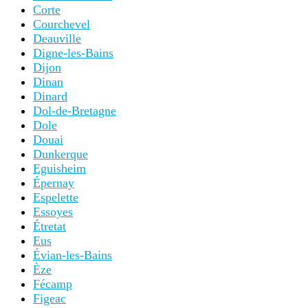
Corte
Courchevel
Deauville
Digne-les-Bains
Dijon
Dinan
Dinard
Dol-de-Bretagne
Dole
Douai
Dunkerque
Eguisheim
Épernay
Espelette
Essoyes
Étretat
Eus
Évian-les-Bains
Èze
Fécamp
Figeac