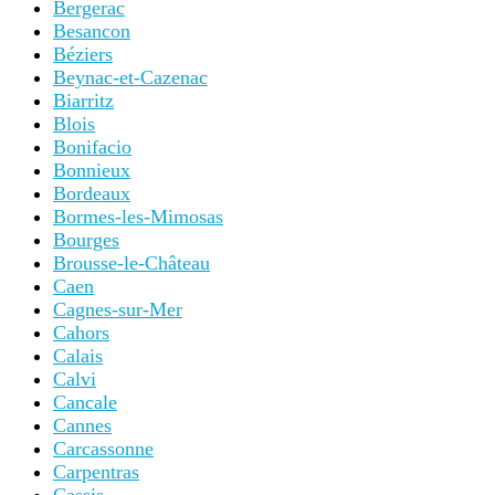
Bergerac
Besancon
Béziers
Beynac-et-Cazenac
Biarritz
Blois
Bonifacio
Bonnieux
Bordeaux
Bormes-les-Mimosas
Bourges
Brousse-le-Château
Caen
Cagnes-sur-Mer
Cahors
Calais
Calvi
Cancale
Cannes
Carcassonne
Carpentras