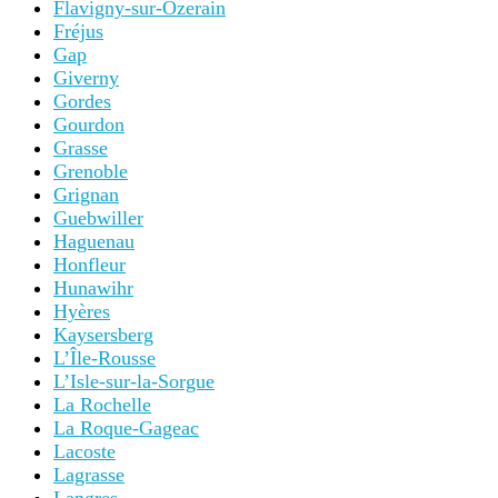
Flavigny-sur-Ozerain
Fréjus
Gap
Giverny
Gordes
Gourdon
Grasse
Grenoble
Grignan
Guebwiller
Haguenau
Honfleur
Hunawihr
Hyères
Kaysersberg
L’Île-Rousse
L’Isle-sur-la-Sorgue
La Rochelle
La Roque-Gageac
Lacoste
Lagrasse