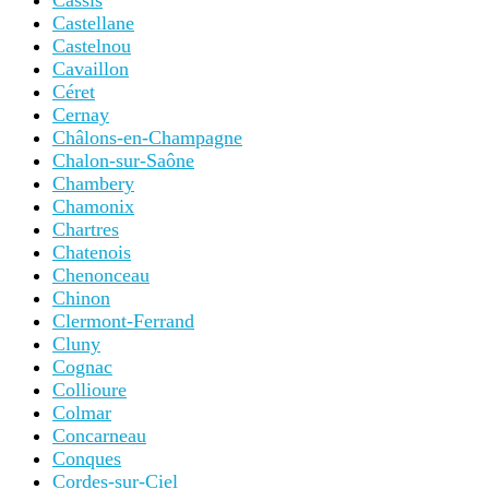
Cassis
Castellane
Castelnou
Cavaillon
Céret
Cernay
Châlons-en-Champagne
Chalon-sur-Saône
Chambery
Chamonix
Chartres
Chatenois
Chenonceau
Chinon
Clermont-Ferrand
Cluny
Cognac
Collioure
Colmar
Concarneau
Conques
Cordes-sur-Ciel