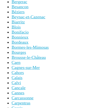
Bergerac
Besancon
Béziers
Beynac-et-Cazenac
Biarritz
Blois
Bonifacio
Bonnieux
Bordeaux
Bormes-les-Mimosas
Bourges
Brousse-le-Château
Caen
Cagnes-sur-Mer
Cahors
Calais
Calvi
Cancale
Cannes
Carcassonne
Carpentras