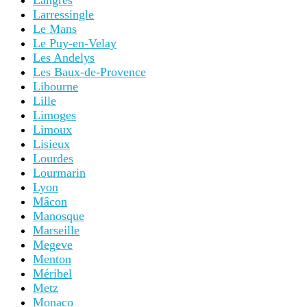
Langres
Larressingle
Le Mans
Le Puy-en-Velay
Les Andelys
Les Baux-de-Provence
Libourne
Lille
Limoges
Limoux
Lisieux
Lourdes
Lourmarin
Lyon
Mâcon
Manosque
Marseille
Megeve
Menton
Méribel
Metz
Monaco