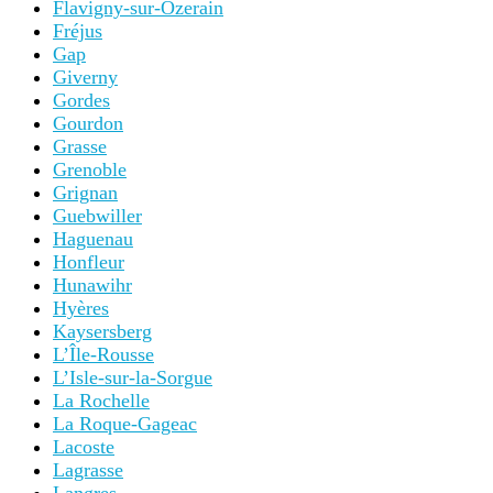
Flavigny-sur-Ozerain
Fréjus
Gap
Giverny
Gordes
Gourdon
Grasse
Grenoble
Grignan
Guebwiller
Haguenau
Honfleur
Hunawihr
Hyères
Kaysersberg
L’Île-Rousse
L’Isle-sur-la-Sorgue
La Rochelle
La Roque-Gageac
Lacoste
Lagrasse