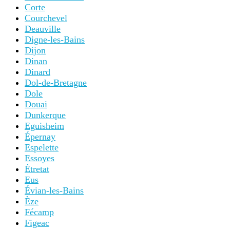
Corte
Courchevel
Deauville
Digne-les-Bains
Dijon
Dinan
Dinard
Dol-de-Bretagne
Dole
Douai
Dunkerque
Eguisheim
Épernay
Espelette
Essoyes
Étretat
Eus
Évian-les-Bains
Èze
Fécamp
Figeac