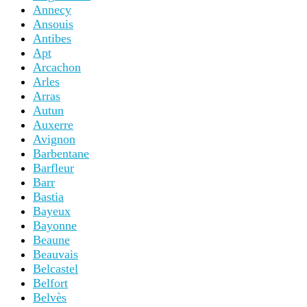
Annecy
Ansouis
Antibes
Apt
Arcachon
Arles
Arras
Autun
Auxerre
Avignon
Barbentane
Barfleur
Barr
Bastia
Bayeux
Bayonne
Beaune
Beauvais
Belcastel
Belfort
Belvès