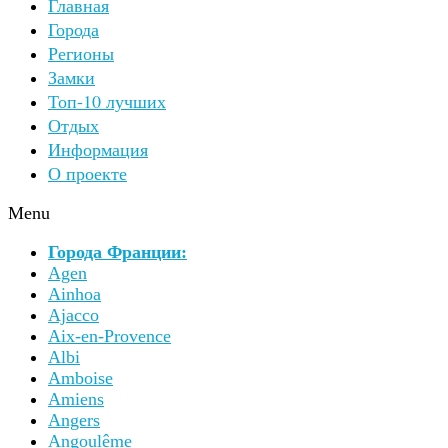
Главная
Города
Регионы
Замки
Топ-10 лучших
Отдых
Информация
О проекте
Menu
Города Франции:
Agen
Ainhoa
Ajacco
Aix-en-Provence
Albi
Amboise
Amiens
Angers
Angoulême