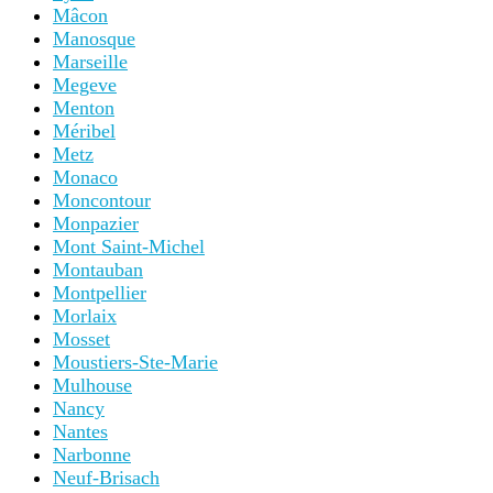
Mâcon
Manosque
Marseille
Megeve
Menton
Méribel
Metz
Monaco
Moncontour
Monpazier
Mont Saint-Michel
Montauban
Montpellier
Morlaix
Mosset
Moustiers-Ste-Marie
Mulhouse
Nancy
Nantes
Narbonne
Neuf-Brisach