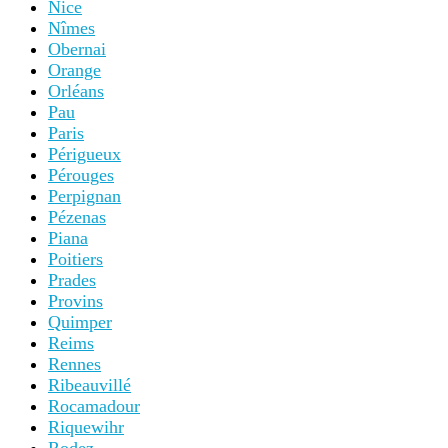
Nice
Nîmes
Obernai
Orange
Orléans
Pau
Paris
Périgueux
Pérouges
Perpignan
Pézenas
Piana
Poitiers
Prades
Provins
Quimper
Reims
Rennes
Ribeauvillé
Rocamadour
Riquewihr