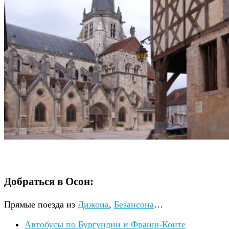
Добраться в Осон:
Прямые поезда из
Дижона
,
Безансона
…
Автобусы по Бургундии и Франш-Конте