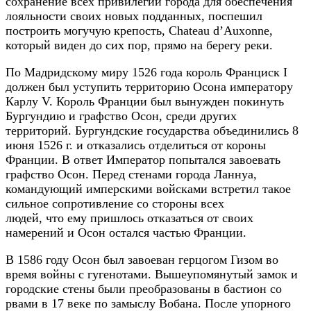
сохранение всех привилегий города для обеспечения
лояльности своих новых подданных, поспешил
построить могучую крепость, Chateau d’Auxonne,
который виден до сих пор, прямо на берегу реки.
По Мадридскому миру 1526 года король Франциск I
должен был уступить территорию Осона императору
Карлу V. Король Франции был вынужден покинуть
Бургундию и графство Осон, среди других
территорий. Бургундские государства объединились 8
июня 1526 г. и отказались отделиться от короны
Франции. В ответ Император попытался завоевать
графство Осон. Перед стенами города Ланнуа,
командующий имперскими войсками встретил такое
сильное сопротивление со стороны всех
людей, что ему пришлось отказаться от своих
намерений и Осон остался частью Франции.
В 1586 году Осон был завоеван герцогом Гизом во
время войны с гугенотами. Вышеупомянутый замок и
городские стены были преобразованы в бастион со
рвами в 17 веке по замыслу Вобана. После упорного