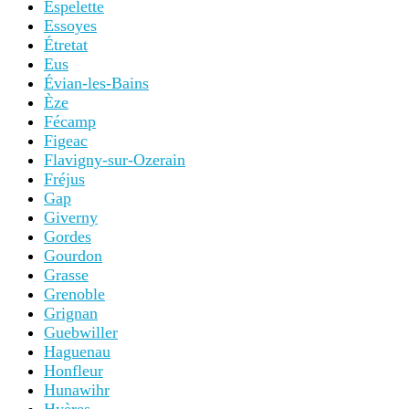
Espelette
Essoyes
Étretat
Eus
Évian-les-Bains
Èze
Fécamp
Figeac
Flavigny-sur-Ozerain
Fréjus
Gap
Giverny
Gordes
Gourdon
Grasse
Grenoble
Grignan
Guebwiller
Haguenau
Honfleur
Hunawihr