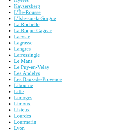
Hyères
Kaysersberg
L’Île-Rousse
L’Isle-sur-la-Sorgue
La Rochelle
La Roque-Gageac
Lacoste
Lagrasse
Langres
Larressingle
Le Mans
Le Puy-en-Velay
Les Andelys
Les Baux-de-Provence
Libourne
Lille
Limoges
Limoux
Lisieux
Lourdes
Lourmarin
Lyon