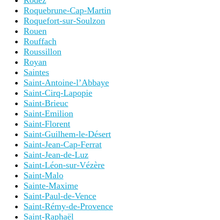
Rodez
Roquebrune-Cap-Martin
Roquefort-sur-Soulzon
Rouen
Rouffach
Roussillon
Royan
Saintes
Saint-Antoine-l’Abbaye
Saint-Cirq-Lapopie
Saint-Brieuc
Saint-Emilion
Saint-Florent
Saint-Guilhem-le-Désert
Saint-Jean-Cap-Ferrat
Saint-Jean-de-Luz
Saint-Léon-sur-Vézère
Saint-Malo
Sainte-Maxime
Saint-Paul-de-Vence
Saint-Rémy-de-Provence
Saint-Raphaël