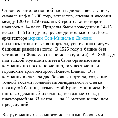
Строительство основной части длилось весь 13 век,
сначала неф в 1200 году, затем хор, апсида и часовни
между 1200 и 1250 годами. Строительство ворот
началось в 14 веке. Приделы были возведены в 14-15
веках. В 1516 году под руководством мастера Лойса —
архитектора
церкви Сен-Мишель в Дижоне
—
началось строительство портала, увенчанного двумя
башнями разной высоты. В 1525 году в башне был
установлен Жакемар (ныне исчезнувший). В 1858 году
под эгидой муниципалитета была организована
кампания по восстановлению, осуществленная
городским архитектором Пхалом Бландо. Эта
кампания включала два боковых портала, создание
тонкой восьмиугольной пирамидальной и слегка
изогнутой башни, называемой Кривым шпилем. Ее
шпиль, сделанный из сланца, возвышается над
платформой на 33 метра — на 11 метров выше, чем
предыдущий.
Вокруг здания с его многочисленными боковыми