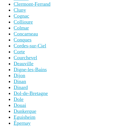
Clermont-Ferrand
Cluny
Cognac
Collioure
Colmar
Concarneau
Conques
Cordes-sur-Ciel
Corte
Courchevel
Deauville
Digne-les-Bains
Dijon
Dinan
Dinard
Dol-de-Bretagne
Dole
Douai
Dunkerque
Eguisheim
Épernay