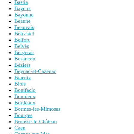
Bastia
Bayeux
Bayonne
Beaune
Beauvais
Belcastel
Belfort
Belvès
Bergerac
Besancon
Béziers
Beynac-et-Cazenac
Biarritz
Blois
Bonifacio
Bonnieux
Bordeaux
Bormes-les-Mimosas
Bourges
Brousse-le-Château
Caen