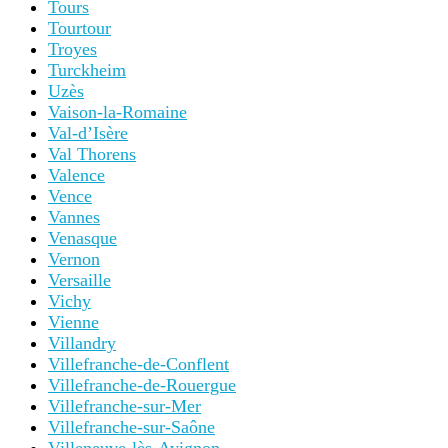
Tours
Tourtour
Troyes
Turckheim
Uzès
Vaison-la-Romaine
Val-d’Isère
Val Thorens
Valence
Vence
Vannes
Venasque
Vernon
Versaille
Vichy
Vienne
Villandry
Villefranche-de-Conflent
Villefranche-de-Rouergue
Villefranche-sur-Mer
Villefranche-sur-Saône