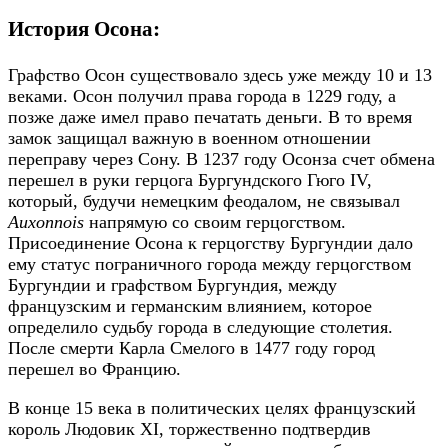
История Осона:
Графство Осон существовало здесь уже между 10 и 13
веками. Осон получил права города в 1229 году, а
позже даже имел право печатать деньги. В то время
замок защищал важную в военном отношении
переправу через Сону. В 1237 году Осонза счет обмена
перешел в руки герцога Бургундского Гюго IV,
который, будучи немецким феодалом, не связывал
Auxonnois
напрямую со своим герцогством.
Присоединение Осона к герцогству Бургундии дало
ему статус пограничного города между герцогством
Бургундии и графством Бургундия, между
французским и германским влиянием, которое
определило судьбу города в следующие столетия.
После смерти Карла Смелого в 1477 году город
перешел во Францию.
В конце 15 века в политических целях французский
король Людовик XI, торжественно подтвердив