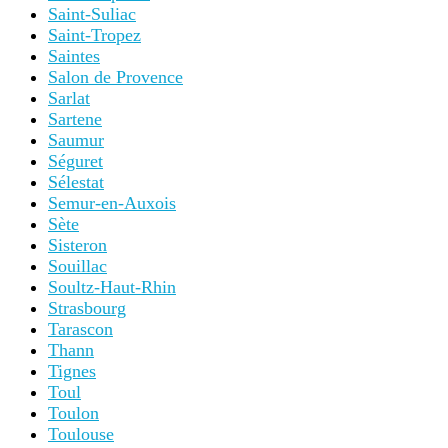
Saint-Suliac
Saint-Tropez
Saintes
Salon de Provence
Sarlat
Sartene
Saumur
Séguret
Sélestat
Semur-en-Auxois
Sète
Sisteron
Souillac
Soultz-Haut-Rhin
Strasbourg
Tarascon
Thann
Tignes
Toul
Toulon
Toulouse