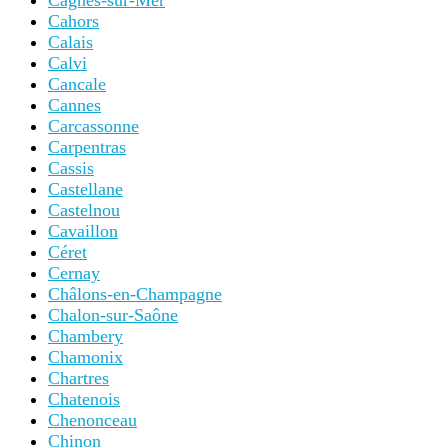
Cagnes-sur-Mer
Cahors
Calais
Calvi
Cancale
Cannes
Carcassonne
Carpentras
Cassis
Castellane
Castelnou
Cavaillon
Céret
Cernay
Châlons-en-Champagne
Chalon-sur-Saône
Chambery
Chamonix
Chartres
Chatenois
Chenonceau
Chinon