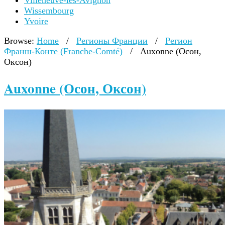
Villeneuve-lès-Avignon
Wissembourg
Yvoire
Browse:
Home
/
Регионы Франции
/
Регион
Франш-Конте (Franche-Comté)
/
Auxonne (Осон,
Оксон)
Auxonne (Осон, Оксон)