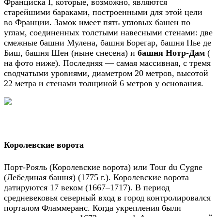
Франциска I, которые, возможно, являются
старейшими бараками, построенными для этой цели
во Франции. Замок имеет пять угловых башен по
углам, соединенных толстыми навесными стенами: две
смежные башни Мулена, башня Борегар, башня Пье де
Биш, башня Шен (ныне снесена) и
башня Нотр-Дам
(
на фото ниже). Последняя — самая массивная, с тремя
сводчатыми уровнями, диаметром 20 метров, высотой
22 метра и стенами толщиной 6 метров у основания.
Королевские ворота
Порт-Рояль (Королевские ворота) или Tour du Cygne
(Лебединая башня) (1775 г.). Королевские ворота
датируются 17 веком (1667–1717). В период
средневековья северный вход в город контролировался
порталом Фламмеранс. Когда укрепления были